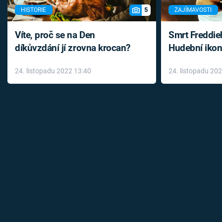
5
HISTORIE
ZAJÍMAVOSTI
Víte, proč se na Den
Smrt Freddie
díkůvzdání jí zrovna krocan?
Hudební ikon
až do konce 
24. listopadu 2022 13:40
24. listopadu 20
léky