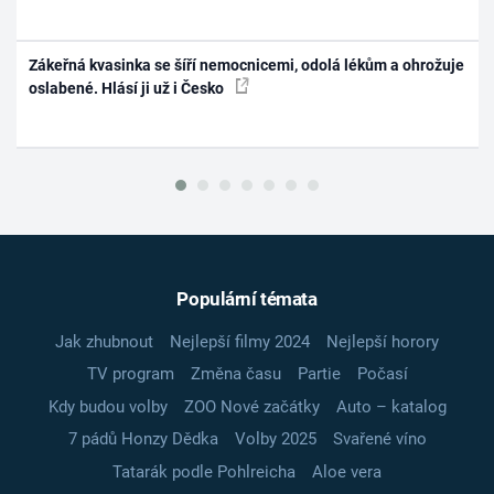
Zákeřná kvasinka se šíří nemocnicemi, odolá lékům a ohrožuje
oslabené. Hlásí ji už i Česko
Populární témata
Jak zhubnout
Nejlepší filmy 2024
Nejlepší horory
TV program
Změna času
Partie
Počasí
Kdy budou volby
ZOO Nové začátky
Auto – katalog
7 pádů Honzy Dědka
Volby 2025
Svařené víno
Tatarák podle Pohlreicha
Aloe vera