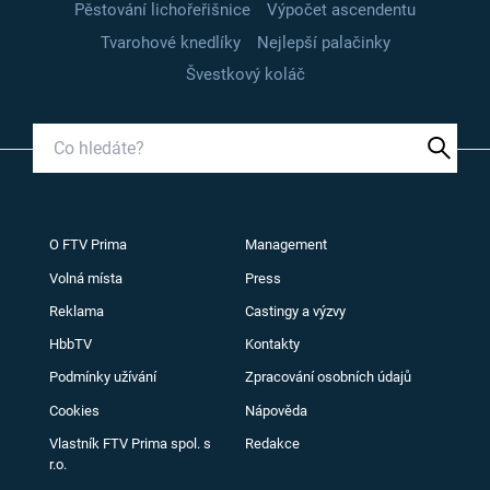
Pěstování lichořeřišnice
Výpočet ascendentu
Tvarohové knedlíky
Nejlepší palačinky
Švestkový koláč
O FTV Prima
Management
Volná místa
Press
Reklama
Castingy a výzvy
HbbTV
Kontakty
Podmínky užívání
Zpracování osobních údajů
Cookies
Nápověda
Vlastník FTV Prima spol. s
Redakce
r.o.