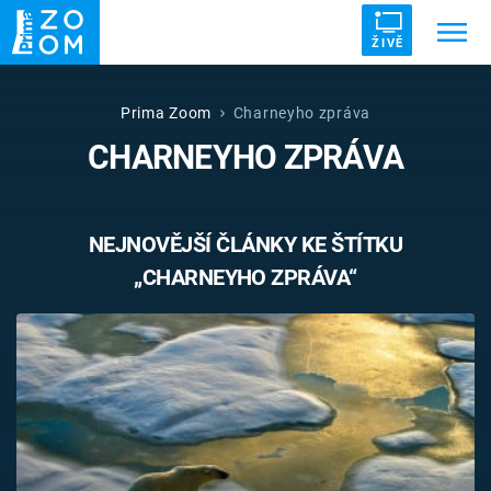
ŽIVĚ
Trendy:
ZRÁDCI
UFO
DRUHÁ SVĚTOVÁ VÁLKA
Prima Zoom
Charneyho zpráva
CHARNEYHO ZPRÁVA
ZÁHADY
VETŘELCI DÁVNOVĚKU
NEJNOVĚJŠÍ ČLÁNKY KE ŠTÍTKU
„CHARNEYHO ZPRÁVA“
Témata
Témata
Pořady
TV Program