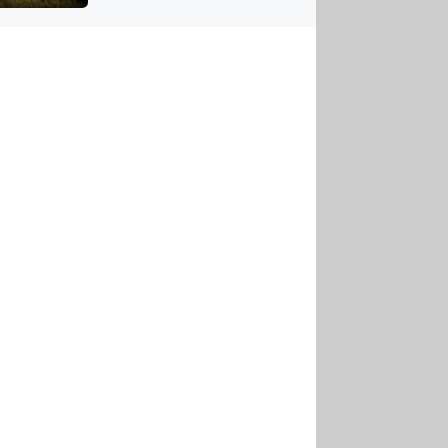
US
tornádem
RSUS
ZE A