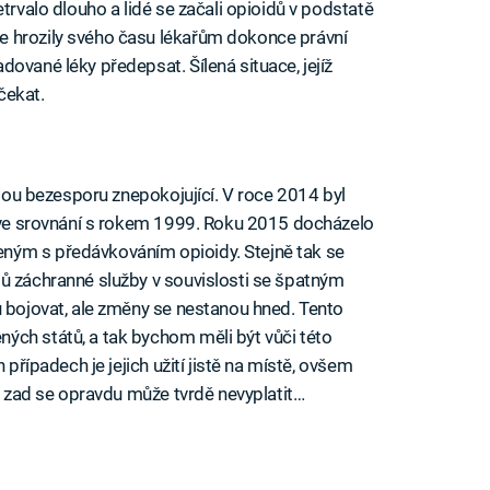
trvalo dlouho a lidé se začali opioidů v podstatě
e hrozily svého času lékařům dokonce právní
ované léky předepsat. Šílená situace, jejíž
čekat.
 jsou bezesporu znepokojující. V roce 2014 byl
ý ve srovnání s rokem 1999. Roku 2015 docházelo
ným s předávkováním opioidy. Stejně tak se
ů záchranné služby v souvislosti se špatným
u bojovat, ale změny se nestanou hned. Tento
ých států, a tak bychom měli být vůči této
 případech je jejich užití jistě na místě, ovšem
či zad se opravdu může tvrdě nevyplatit…