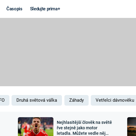
Časopis
Sledujte prima+
Věda a
Války
technika
STUDENÁ V
KORONAVIRUS
VÁLKA VE
VIETNAMU
VESMÍR
VÁLEČNÉ FI
MARS
SERIÁLY
FO
Druhá světová válka
Záhady
Vetřelci dávnověku
Nejhlasitější člověk na světě
Záhady a
Zajímav
řve stejně jako motor
letadla. Můžete vedle něj
konspirace