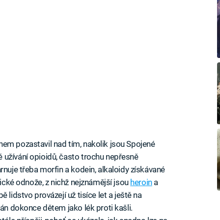
em pozastavil nad tím, nakolik jsou Spojené
 užívání opioidů, často trochu nepřesně
rnuje třeba morfin a kodein, alkaloidy získávané
tické odnože, z nichž nejznámější jsou
heroin
a
 lidstvo provázejí už tisíce let a ještě na
ván dokonce dětem jako lék proti kašli.