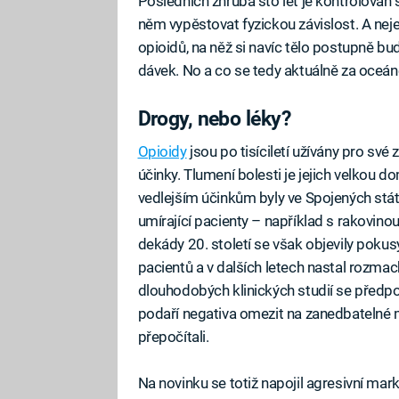
Posledních zhruba sto let je kontrolován s
něm vypěstovat fyzickou závislost. A nej
opioidů, na něž si navíc tělo postupně budu
dávek. No a co se tedy aktuálně za oceá
Drogy, nebo léky?
Opioidy
jsou po tisíciletí užívány pro své 
účinky. Tlumení bolesti je jejich velkou
vedlejším účinkům byly ve Spojených stá
umírající pacienty – například s rakovin
dekády 20. století se však objevily poku
pacientů a v dalších letech nastal rozma
dlouhodobých klinických studií se předpo
podaří negativa omezit na zanedbatelné 
přepočítali.
Na novinku se totiž napojil agresivní mar