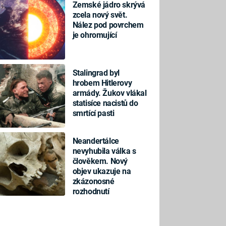
Zemské jádro skrývá
zcela nový svět.
Nález pod povrchem
je ohromující
Stalingrad byl
hrobem Hitlerovy
armády. Žukov vlákal
statisíce nacistů do
smrtící pasti
Neandertálce
nevyhubila válka s
člověkem. Nový
objev ukazuje na
zkázonosné
rozhodnutí