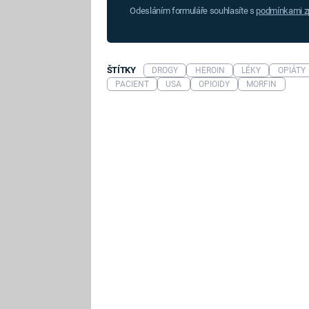
Odesláním formuláře souhlasíte s
podmínkami zp
ŠTÍTKY
DROGY
HEROIN
LÉKY
OPIÁTY
PACIENT
USA
OPIOIDY
MORFIN