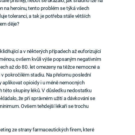
tále přísněji, neboť se ukázalo, jak snadno lze na
en na heroinu, tento problém se týká všech
je toleranci, a tak je potřeba stále větších
nem děje?
zklidňující a v některých případech až euforizující
 doménou, ovšem kvůli výše popsaným negativním
tech až do 80. let omezeny na těžce nemocné a
ou v pokročilém stadiu. Na přelomu poslední
sy aplikovat opioidy i u méně nemocných
ch této skupiny léků. V důsledku nedostatku
kládalo, že při správném užití a dávkování se
minimum. Ovšem tehdejší lékaři se trochu
keting ze strany farmaceutických firem, které