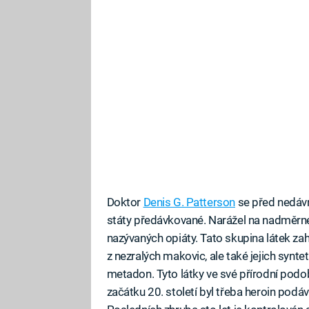
Doktor
Denis G. Patterson
se před nedávn
státy předávkované. Narážel na nadměrné
nazývaných opiáty. Tato skupina látek zah
z nezralých makovic, ale také jejich synte
metadon. Tyto látky ve své přírodní podobě
začátku 20. století byl třeba heroin podá