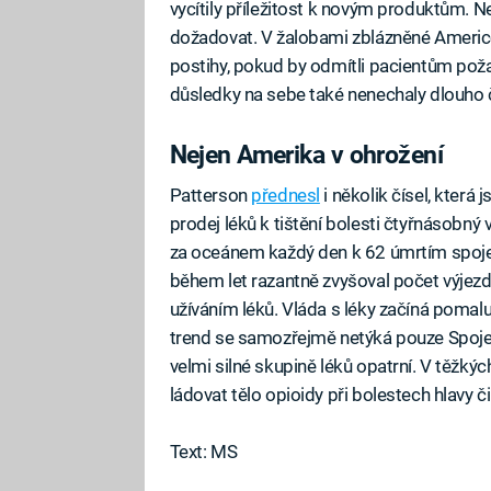
vycítily příležitost k novým produktům. Ne
dožadovat. V žalobami zblázněné Americ
postihy, pokud by odmítli pacientům požad
důsledky na sebe také nenechaly dlouho 
Nejen Amerika v ohrožení
Patterson
přednesl
i několik čísel, která
prodej léků k tištění bolesti čtyřnásobn
za oceánem každý den k 62 úmrtím spoje
během let razantně zvyšoval počet výjezd
užíváním léků. Vláda s léky začíná pomal
trend se samozřejmě netýká pouze Spojen
velmi silné skupině léků opatrní. V těžkých
ládovat tělo opioidy při bolestech hlavy 
Text: MS