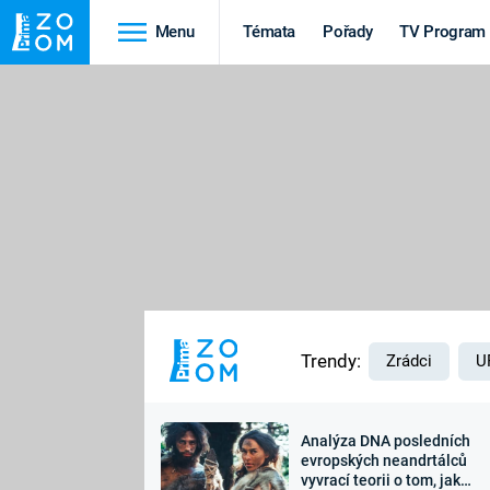
Menu
Témata
Pořady
TV Program
Cestování
Historie
HRADY A ZÁMKY
VIKINGOVÉ
HEDVÁBNÁ STEZKA
EPIDEMIE A
PANDEMIE
PŘÍRODA
STAROVĚKÝ EGYPT
Trendy:
Zrádci
U
Analýza DNA posledních
Druhá
Výročí
evropských neandrtálců
vyvrací teorii o tom, jak
světová válka