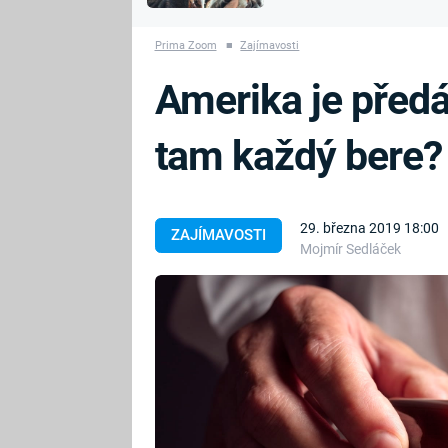
MARIE TEREZIE
vyhynuli
ADOLF HITLER
NAPOLEON
Prima Zoom
■
Zajímavosti
BONAPARTE
ATENTÁT NA
Amerika je předá
REINHARDA
BRITSKÁ
HEYDRICHA
KRÁLOVSKÁ
tam každý bere?
RODINA
PRVNÍ SVĚTOVÁ
VÁLKA
29. března 2019 18:00
ZAJÍMAVOSTI
Mojmír Sedláček