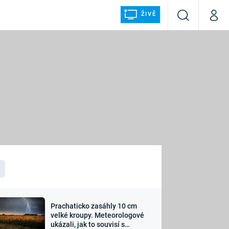
ŽIVĚ
Vyhledávání
Můj p
Prima+
ÁLKA
CNN Prima NEWS
Prima FRESH
Prima LIVING
LMY A
Prima Ženy
Prima LAJK
Prachaticko zasáhly 10 cm
osti
velké kroupy. Meteorologové
Sledujte nás
ukázali, jak to souvisí s