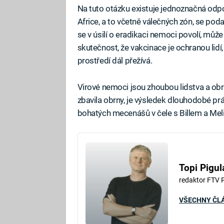
Na tuto otázku existuje jednoznačná od
Africe, a to včetně válečných zón, se pod
se v úsilí o eradikaci nemoci povolí, můž
skutečnost, že vakcinace je ochranou lidí,
prostředí dál přežívá.
Virové nemoci jsou zhoubou lidstva a obr
zbavila obrny, je výsledek dlouhodobé prá
bohatých mecenášů v čele s Billem a Mel
Topi Pigul
redaktor FTV 
VŠECHNY ČL