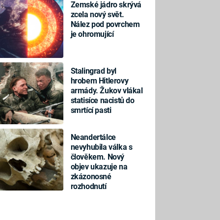
Zemské jádro skrývá
zcela nový svět.
Nález pod povrchem
je ohromující
Stalingrad byl
hrobem Hitlerovy
armády. Žukov vlákal
statisíce nacistů do
smrtící pasti
Neandertálce
nevyhubila válka s
člověkem. Nový
objev ukazuje na
zkázonosné
rozhodnutí