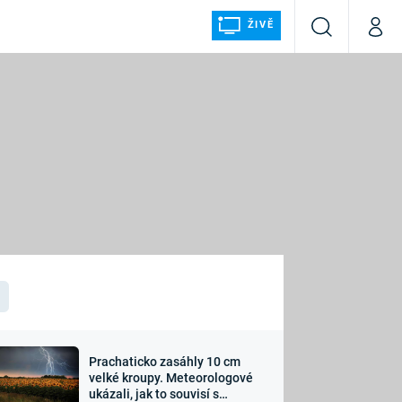
ŽIVĚ
Vyhledávání
Můj p
Prima+
ÁLKA
CNN Prima NEWS
Prima FRESH
Prima LIVING
LMY A
Prima Ženy
Prima LAJK
Prachaticko zasáhly 10 cm
osti
velké kroupy. Meteorologové
Sledujte nás
ukázali, jak to souvisí s