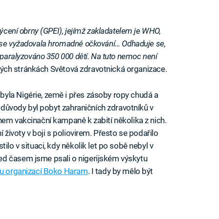
mýcení obrny (GPEI), jejímž zakladatelem je WHO,
ise vyžadovala hromadné očkování... Odhaduje se,
 paralyzováno 350 000 dětí. Na tuto nemoc není
vých stránkách Světová zdravotnická organizace.
yla Nigérie, země i přes zásoby ropy chudá a
o důvody byl pobyt zahraničních zdravotníků v
hem vakcinační kampaně k zabití několika z nich.
í životy v boji s poliovirem. Přesto se podařilo
ilo v situaci, kdy několik let po sobě nebyl v
ed časem jsme psali o nigerijském výskytu
ou organizací Boko Haram
. I tady by mělo být