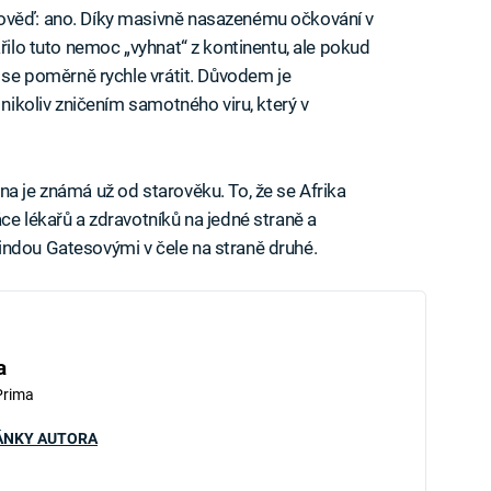
pověď: ano. Díky masivně nasazenému očkování v
ařilo tuto nemoc „vyhnat“ z kontinentu, ale pokud
e se poměrně rychle vrátit. Důvodem je
 nikoliv zničením samotného viru, který v
na je známá už od starověku. To, že se Afrika
ce lékařů a zdravotníků na jedné straně a
indou Gatesovými v čele na straně druhé.
a
Prima
ÁNKY AUTORA