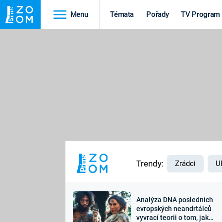
Menu
Témata
Pořady
TV Program
Cestování
Historie
HRADY A ZÁMKY
VIKINGOVÉ
HEDVÁBNÁ STEZKA
EPIDEMIE A
PANDEMIE
PŘÍRODA
STAROVĚKÝ EGYPT
Trendy:
Zrádci
U
Analýza DNA posledních
Druhá
Výročí
evropských neandrtálců
vyvrací teorii o tom, jak
světová válka