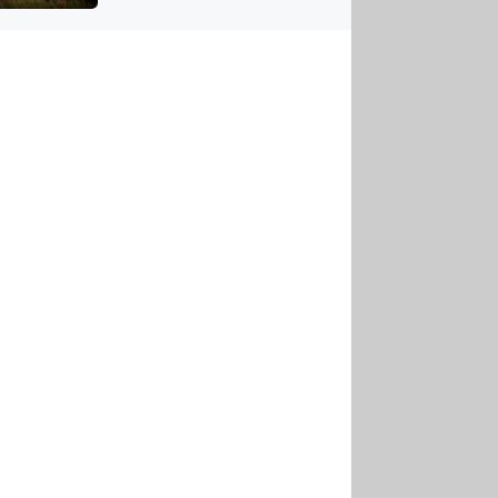
US
tornádem
RSUS
ZE A