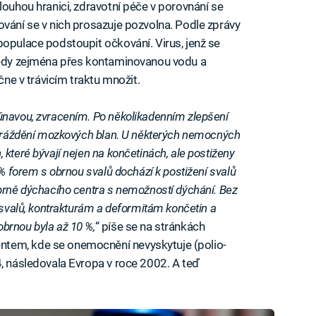
louhou hranici, zdravotní péče v porovnání se
ování se v nich prosazuje pozvolna. Podle zprávy
populace podstoupit očkování. Virus, jenž se
 tedy zejména přes kontaminovanou vodu a
ačne v trávicím traktu množit.
únavou, zvracením. Po několikadenním zlepšení
y dráždění mozkových blan. U některých nemocných
které bývají nejen na končetinách, ale postiženy
 % forem s obrnou svalů dochází k postižení svalů
brně dýchacího centra s nemožností dýchání. Bez
 svalů, kontrakturám a deformitám končetin a
brnou byla až 10 %,
“ píše se na stránkách
tem, kde se onemocnění nevyskytuje (polio-
4, následovala Evropa v roce 2002. A teď