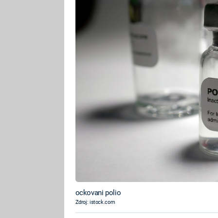
ockovani polio
Zdroj: istock.com