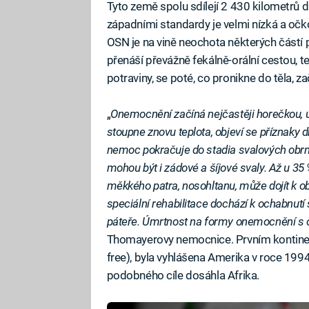
Tyto země spolu sdílejí 2 430 kilometrů d
západními standardy je velmi nízká a očk
OSN je na vině neochota některých částí 
přenáší převážně fekálně-orální cestou,
potraviny, se poté, co pronikne do těla, z
„
Onemocnění začíná nejčastěji horečkou, 
stoupne znovu teplota, objeví se příznak
nemoc pokračuje do stadia svalových obrn, 
mohou být i zádové a šíjové svaly. Až u 35
měkkého patra, nosohltanu, může dojít k o
speciální rehabilitace dochází k ochabnutí
páteře. Úmrtnost na formy onemocnění s o
Thomayerovy nemocnice. Prvním kontinen
free), byla vyhlášena Amerika v roce 199
podobného cíle dosáhla Afrika.