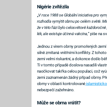
Nigérie zvítězila
„
V roce 1988 se Globální iniciativa pro vy
rozhodla vymýtit obrnu po celém světě. M
že v této fázi bylo celosvětově každoročně
lék, ale existuje účinná vakcína,
“ píše na s
Jednou z virem obrny promořených zemí b
silně zmítaná vnitřními konflikty. Z tohot
zemi velmi riskantní, a dokonce došlo bě
Ti v tomto případě doslova nasadili vlastn
naočkovat takřka celou populaci, což vyúst
zemi zaznamenán žádný případ obrny. Př
obrny v oblasti kontrolované
islamistick
nebezpečí zažehnáno.
Může se obrna vrátit?