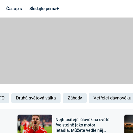
Časopis
Sledujte prima+
Věda a
Války
technika
STUDENÁ V
KORONAVIRUS
VÁLKA VE
VIETNAMU
VESMÍR
VÁLEČNÉ FI
MARS
SERIÁLY
FO
Druhá světová válka
Záhady
Vetřelci dávnověku
Nejhlasitější člověk na světě
Záhady a
Zajímav
řve stejně jako motor
letadla. Můžete vedle něj
konspirace