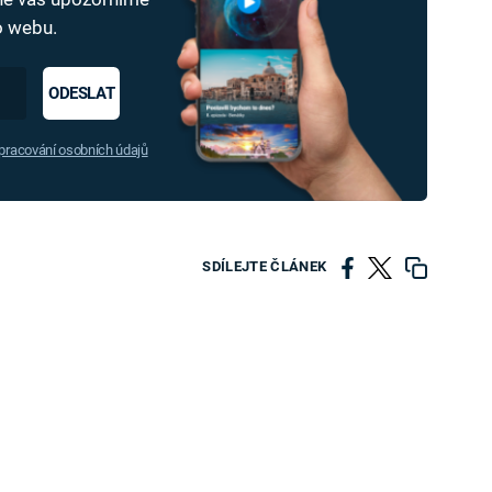
ho webu.
ODESLAT
racování osobních údajů
SDÍLEJTE ČLÁNEK