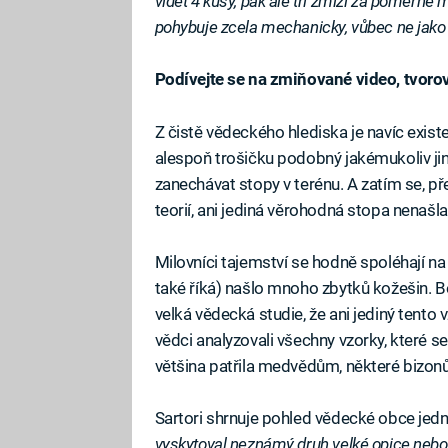
vidět 4 kusy, pak ale tři zmizí za poměrně
pohybuje zcela mechanicky, vůbec ne jako ž
Podívejte se na zmiňované video, tvorov
Z čistě vědeckého hlediska je navíc exis
alespoň trošičku podobný jakémukoliv jiné
zanechávat stopy v terénu. A zatím se, p
teorií, ani jediná věrohodná stopa nenašla
Milovníci tajemství se hodně spoléhají na 
také říká) našlo mnoho zbytků kožešin. 
velká vědecká studie, že ani jediný tento
vědci analyzovali všechny vzorky, které 
většina patřila medvědům, některé bizon
Sartori shrnuje pohled vědecké obce jed
vyskytoval neznámý druh velké opice nebo