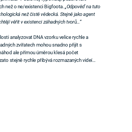
ch než o ne/existenci Bigfoota.
„Odpověď na tuto
hologická než čistě vědecká. Stejně jako agent
 chtějí věřit v existenci záhadných tvorů…“
osti analyzovat DNA vzorku velice rychle a
hadných zvířatech mohou snadno přijít s
náhod ale přímou úměrou klesá počet
zato stejně rychle přibývá rozmazaných videí…