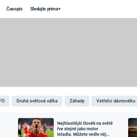
Časopis
Sledujte prima+
Věda a
Války
technika
STUDENÁ V
KORONAVIRUS
VÁLKA VE
VIETNAMU
VESMÍR
VÁLEČNÉ FI
MARS
SERIÁLY
FO
Druhá světová válka
Záhady
Vetřelci dávnověku
Nejhlasitější člověk na světě
Záhady a
Zajímav
řve stejně jako motor
letadla. Můžete vedle něj
konspirace