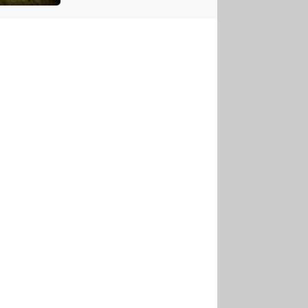
US
tornádem
RSUS
ZE A