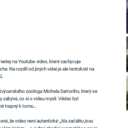
reeley na Youtube video, které zachycuje
. Na rozdíl od jiných videí je ale tentokrát na
ů.
švýcarského zoologa Michela Sartoriho, který se
 zabývá, co si o videu myslí. Vědec byl
ně trapný k tomu…
sné, že video není autentické:
„Na začátku jsou