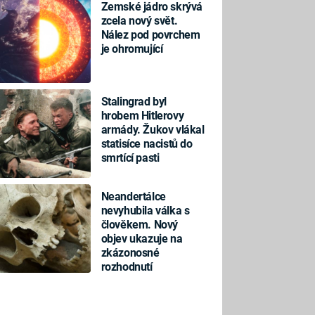
Zemské jádro skrývá
zcela nový svět.
Nález pod povrchem
je ohromující
Stalingrad byl
hrobem Hitlerovy
armády. Žukov vlákal
statisíce nacistů do
smrtící pasti
Neandertálce
nevyhubila válka s
člověkem. Nový
objev ukazuje na
zkázonosné
rozhodnutí