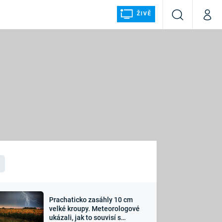
ŽIVĚ
Vyhledávání
Můj p
Prima+
ÁLKA
CNN Prima NEWS
Prima FRESH
Prima LIVING
LMY A
Prima Ženy
Prima LAJK
Prachaticko zasáhly 10 cm
osti
velké kroupy. Meteorologové
Sledujte nás
ukázali, jak to souvisí s