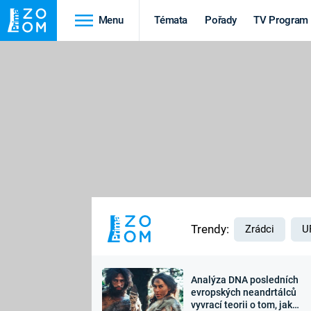
Menu
Témata
Pořady
TV Program
Cestování
Historie
HRADY A ZÁMKY
VIKINGOVÉ
HEDVÁBNÁ STEZKA
EPIDEMIE A
PANDEMIE
PŘÍRODA
STAROVĚKÝ EGYPT
Trendy:
Zrádci
U
Analýza DNA posledních
Druhá
Výročí
evropských neandrtálců
vyvrací teorii o tom, jak
světová válka