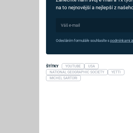
na to nejnovější a nejlepší z naše
Odesláním formuláře souhlasíte s
podmínkami zp
ŠTÍTKY
YOUTUBE
USA
NATIONAL GEOGRAPHIC SOCIETY
YETTI
MICHEL SARTORI