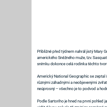
Přibližně před týdnem nahrál jistý Mary G
amerického Sněžného muže, tzv. Sasquatche
snímku dokonce celá rodinka těchto tvor
Americký National Geographic se zeptal 
různými záhadnými a neobjevenými zvířaty
neúprosný – všechno je to podvod a hod
Podle Sartoriho je hned na první pohled ja