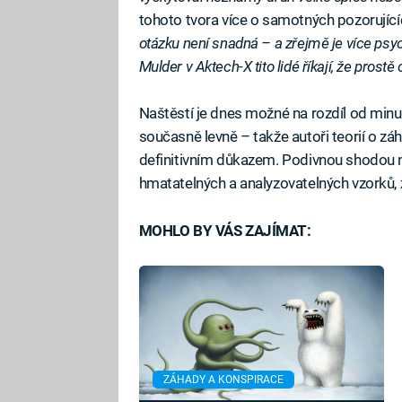
tohoto tvora více o samotných pozorující
otázku není snadná – a zřejmě je více psyc
Mulder v Aktech-X tito lidé říkají, že prostě
Naštěstí je dnes možné na rozdíl od minul
současně levně – takže autoři teorií o zá
definitivním důkazem. Podivnou shodou 
hmatatelných a analyzovatelných vzorků, 
MOHLO BY VÁS ZAJÍMAT:
ZÁHADY A KONSPIRACE