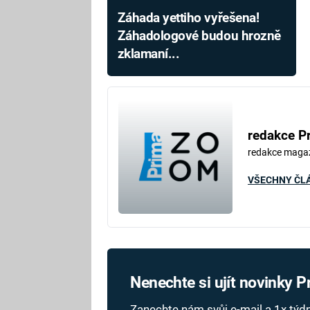
Záhada yettiho vyřešena!
Záhadologové budou hrozně
zklamaní...
redakce P
redakce maga
VŠECHNY ČL
Nenechte si ujít novinky 
Zanechte nám svůj e-mail a 1x tý