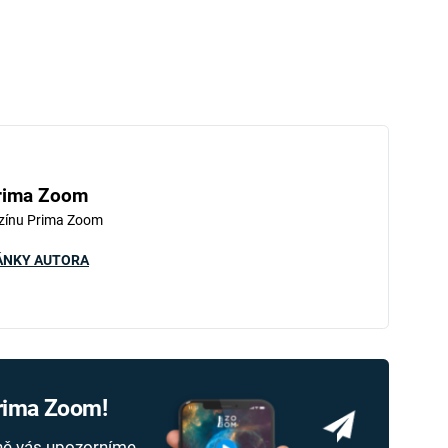
rima Zoom
zínu Prima Zoom
ÁNKY AUTORA
Prima Zoom!
dně vás upozorníme