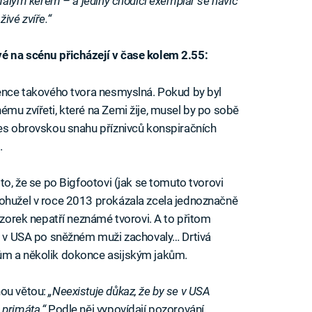
 malým keřem – a jediný chodící exemplář se navíc
ivé zvíře.“
é na scénu přicházejí v čase kolem 2.55:
tence takového tvora nesmyslná. Pokud by byl
mu zvířeti, které na Zemi žije, musel by po sobě
řes obrovskou snahu příznivců konspiračních
.
to, že se po Bigfootovi (jak se tomuto tvorovi
Bohužel v roce 2013 prokázala zcela jednoznačně
 vzorek nepatří neznámé tvorovi. A to přitom
se v USA po sněžném muži zachovaly… Drtivá
ům a několik dokonce asijským jakům.
nou větou:
„Neexistuje důkaz, že by se v USA
 primáta.“
Podle něj vypovídají pozorování