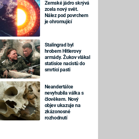
Zemské jádro skrývá
zcela nový svět.
Nález pod povrchem
je ohromující
Stalingrad byl
hrobem Hitlerovy
armády. Žukov vlákal
statisíce nacistů do
smrtící pasti
Neandertálce
nevyhubila válka s
člověkem. Nový
objev ukazuje na
zkázonosné
rozhodnutí