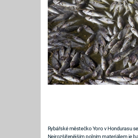
zvláštním způsobem přinášejí zdr
Rybářské městečko Yoro v Hondurasu se n
Nejrozšířenějším polním materiálem je bahn