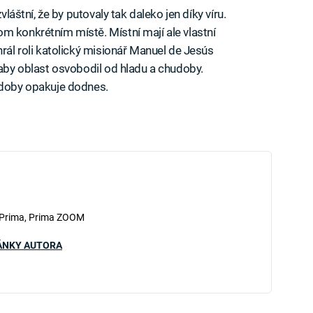
vláštní, že by putovaly tak daleko jen díky víru.
m konkrétním místě. Místní mají ale vlastní
hrál roli katolický misionář Manuel de Jesús
 aby oblast osvobodil od hladu a chudoby.
é doby opakuje dodnes.
 Prima, Prima ZOOM
ÁNKY AUTORA