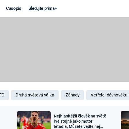
Časopis
Sledujte prima+
Věda a
Války
technika
STUDENÁ V
KORONAVIRUS
VÁLKA VE
VIETNAMU
VESMÍR
VÁLEČNÉ FI
MARS
SERIÁLY
FO
Druhá světová válka
Záhady
Vetřelci dávnověku
Nejhlasitější člověk na světě
Záhady a
Zajímav
řve stejně jako motor
letadla. Můžete vedle něj
konspirace