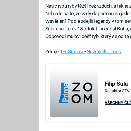
Navíc jsou ryby těžší než vzduch, a tak je z
Nehledě na to, že vždy dopadnou na jedno
vysvětlení. Podle zdejší legendy v tom se
Subirana. Ten v 18. století požádal Boha,
Odpovědí mu byl déšť ryb, který se od t
Zdroje:
IFL Science
/
New York Times
Filip Šula
Redaktor FTV
VŠECHNY ČL