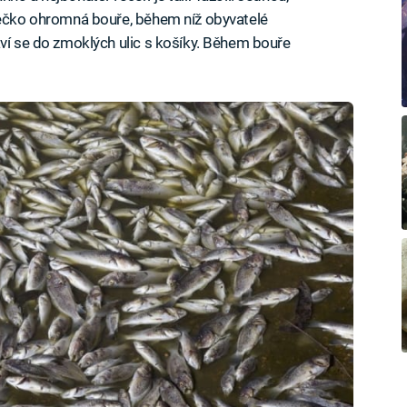
stečko ohromná bouře, během níž obyvatelé
aví se do zmoklých ulic s košíky. Během bouře