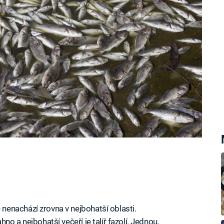
oj obživy.
enachází zrovna v nejbohatší oblasti.
o a nejbohatší večeří je talíř fazolí. Jednou,