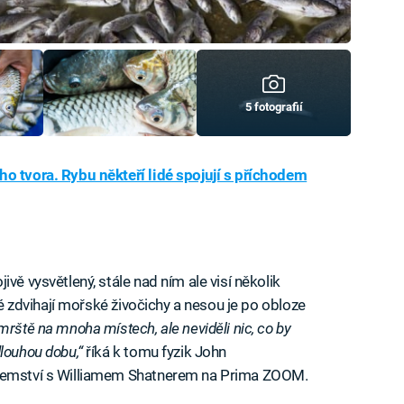
5 fotografií
o tvora. Rybu někteří lidé spojují s příchodem
jivě vysvětlený, stále nad ním ale visí několik
eré zdvihají mořské živočichy a nesou je po obloze
mrště na mnoha místech, ale neviděli nic, co by
louhou dobu,“
říká k tomu fyzik John
ajemství s Williamem Shatnerem na Prima ZOOM.