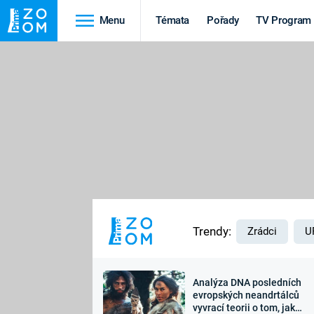
Menu
Témata
Pořady
TV Program
Cestování
Historie
HRADY A ZÁMKY
VIKINGOVÉ
HEDVÁBNÁ STEZKA
EPIDEMIE A
PANDEMIE
PŘÍRODA
STAROVĚKÝ EGYPT
Trendy:
Zrádci
U
Analýza DNA posledních
Druhá
Výročí
evropských neandrtálců
vyvrací teorii o tom, jak
světová válka