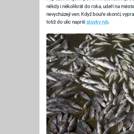
někdy i několikrát do roka, udeří na mě
nevycházejí ven. Když bouře skončí, vypr
totiž do ulic naprší
stovky ryb
.