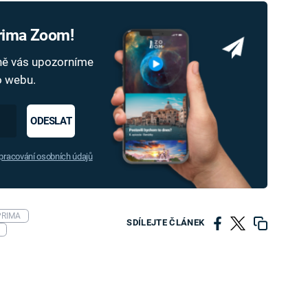
Prima Zoom!
dně vás upozorníme
ho webu.
ODESLAT
racování osobních údajů
PRIMA
SDÍLEJTE ČLÁNEK