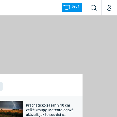
ŽIVĚ
Vyhledávání
Můj p
Prima+
ÁLKA
CNN Prima NEWS
Prima FRESH
Prima LIVING
LMY A
Prima Ženy
Prima LAJK
Prachaticko zasáhly 10 cm
osti
velké kroupy. Meteorologové
Sledujte nás
ukázali, jak to souvisí s