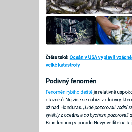
Čtěte také:
Oceán v USA vyplavil vzácnéh
velké katastrofy
Podivný fenomén
Fenomén rybího deště
je relativně uspoko
otazníků. Nejvíce se nabízí vodní víry, kt
až nad Honduras.
„Lidé pozorovali vodní s
vytáhly z oceánu a co bychom pozorovali d
Brandenburg v pořadu Nevysvětlitelná t