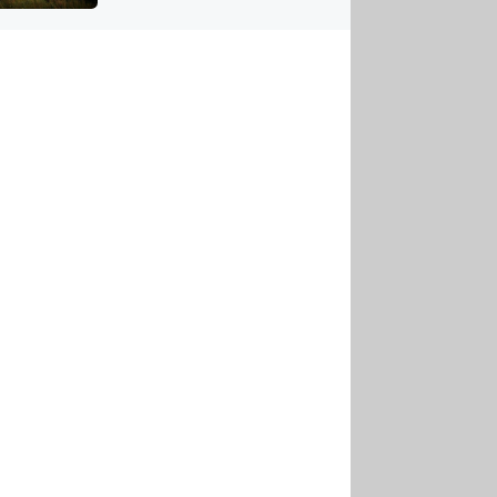
US
tornádem
RSUS
ZE A