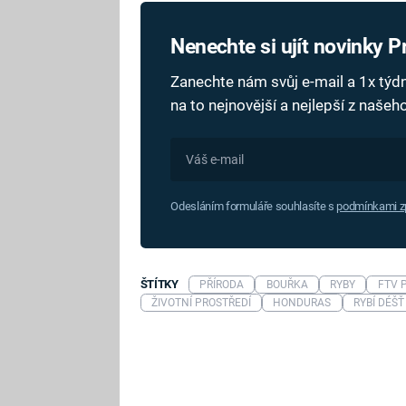
Nenechte si ujít novinky 
Zanechte nám svůj e-mail a 1x tý
na to nejnovější a nejlepší z naše
Odesláním formuláře souhlasíte s
podmínkami zp
ŠTÍTKY
PŘÍRODA
BOUŘKA
RYBY
FTV 
ŽIVOTNÍ PROSTŘEDÍ
HONDURAS
RYBÍ DÉŠŤ