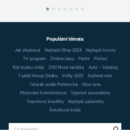
Populární témata
Jak zhubnout
Nejlepší filmy 2024
Nejlepší horory
TV program
Změna času
Partie
Počasí
Kdy budou volby
ZOO Nové začátky
Auto – katalog
7 pádů Honzy Dědka
Volby 2025
Svařené víno
Tatarák podle Pohlreicha
Aloe vera
Pěstování lichořeřišnice
Výpočet ascendentu
Tvarohové knedlíky
Nejlepší palačinky
Švestkový koláč