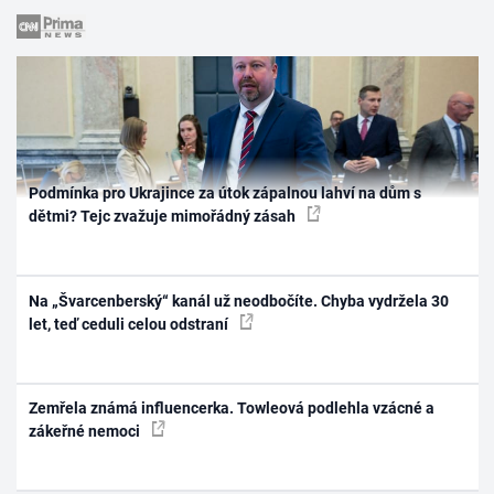
Podmínka pro Ukrajince za útok zápalnou lahví na dům s
dětmi? Tejc zvažuje mimořádný zásah
Na „Švarcenberský“ kanál už neodbočíte. Chyba vydržela 30
let, teď ceduli celou odstraní
Zemřela známá influencerka. Towleová podlehla vzácné a
zákeřné nemoci