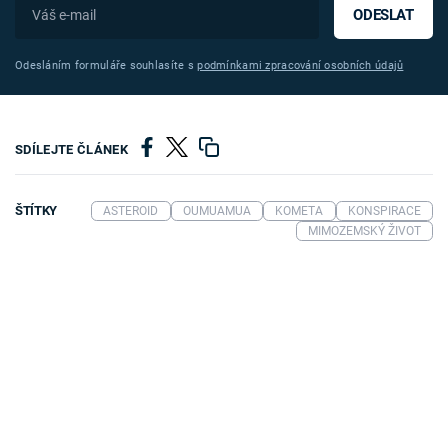
ODESLAT
Odesláním formuláře souhlasíte s
podmínkami zpracování osobních údajů
SDÍLEJTE ČLÁNEK
ŠTÍTKY
ASTEROID
OUMUAMUA
KOMETA
KONSPIRACE
MIMOZEMSKÝ ŽIVOT