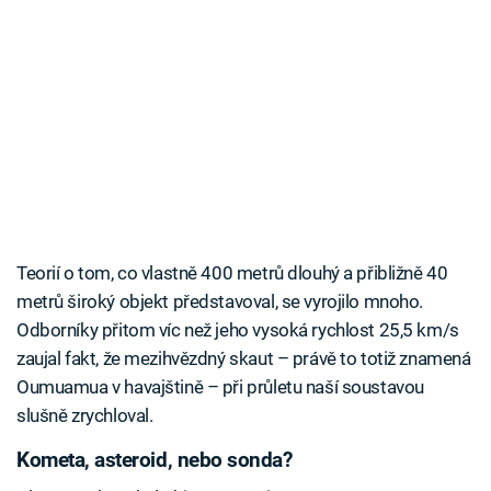
Teorií o tom, co vlastně 400 metrů dlouhý a přibližně 40
metrů široký objekt představoval, se vyrojilo mnoho.
Odborníky přitom víc než jeho vysoká rychlost 25,5 km/s
zaujal fakt, že mezihvězdný skaut – právě to totiž znamená
Oumuamua v havajštině – při průletu naší soustavou
slušně zrychloval.
Kometa, asteroid, nebo sonda?