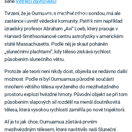
série
Vetřelci dávnověku
:
Tvrzení, že je Oumuamua mezihvězdnou sondou, má ale
Failed to fetch
zastánce i uvnitř vědecké komunity. Patří k nim například
izraelský profesor Abraham „Avi“ Loeb, který pracuje v
Harvard-Smithsonianově centru astrofyziky v americkém
státě Massachusetts. Podle něj je skaut poháněn
„slunečními plachtami“, kdy těleso získává rychlost
působením slunečního větru.
Protože ale teorií není nikdy dost, objevila se nedávno další
možnost. Podle ní byl Oumuamua původně součástí
mnohem většího tělesa vyvrženého do mezihvězdného
prostoru explozí hvězdné hmoty. Původní objekt se při tom
působením slapových sil rozdělil na menší doutníkovitá
tělesa, která vysokou rychlostí zamířila po nové trajektorii.
Ať je to jak chce, Oumuamua zůstává prvním
mezihvězdným tělesem, které navštívilo naši Sluneční