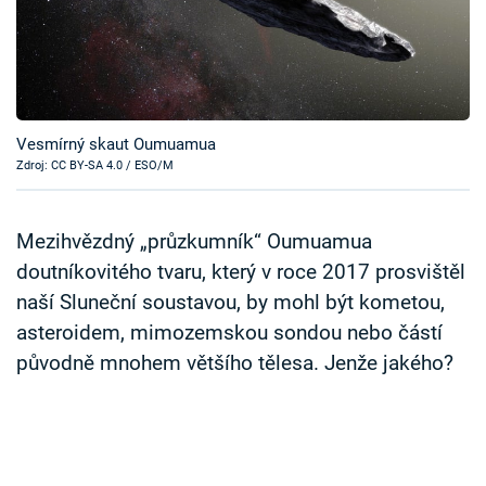
Časopis
Sledujte prima+
Přihlášení
Vesmírný skaut Oumuamua
Zdroj: CC BY-SA 4.0 / ESO/M
Sledujte nás
Mezihvězdný „průzkumník“ Oumuamua
doutníkovitého tvaru, který v roce 2017 prosvištěl
naší Sluneční soustavou, by mohl být kometou,
asteroidem, mimozemskou sondou nebo částí
původně mnohem většího tělesa. Jenže jakého?