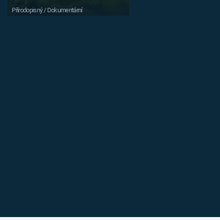
Přírodopisný / Dokumentární