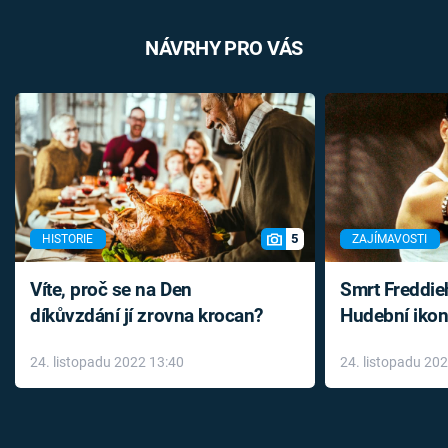
NÁVRHY PRO VÁS
5
HISTORIE
ZAJÍMAVOSTI
Víte, proč se na Den
Smrt Freddie
díkůvzdání jí zrovna krocan?
Hudební ikon
až do konce 
24. listopadu 2022 13:40
24. listopadu 20
léky