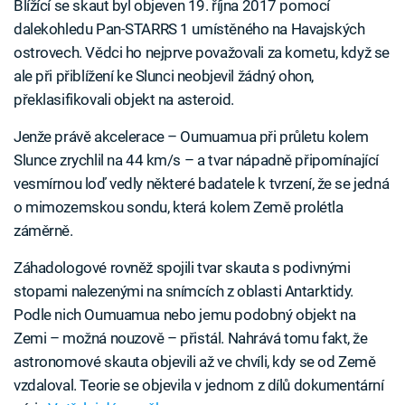
Blížící se skaut byl objeven 19. října 2017 pomocí
dalekohledu Pan-STARRS 1 umístěného na Havajských
ostrovech. Vědci ho nejprve považovali za kometu, když se
ale při přiblížení ke Slunci neobjevil žádný ohon,
překlasifikovali objekt na asteroid.
Jenže právě akcelerace – Oumuamua při průletu kolem
Slunce zrychlil na 44 km/s – a tvar nápadně připomínající
vesmírnou loď vedly některé badatele k tvrzení, že se jedná
o mimozemskou sondu, která kolem Země prolétla
záměrně.
Záhadologové rovněž spojili tvar skauta s podivnými
stopami nalezenými na snímcích z oblasti Antarktidy.
Podle nich Oumuamua nebo jemu podobný objekt na
Zemi – možná nouzově – přistál. Nahrává tomu fakt, že
astronomové skauta objevili až ve chvíli, kdy se od Země
vzdaloval. Teorie se objevila v jednom z dílů dokumentární