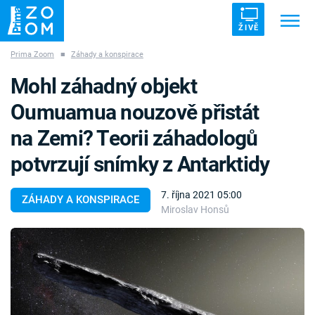
ŽIVĚ
Prima Zoom
■
Záhady a konspirace
Trendy:
ZRÁDCI
UFO
DRUHÁ SVĚTOVÁ VÁLKA
Mohl záhadný objekt
ZÁHADY
VETŘELCI DÁVNOVĚKU
Oumuamua nouzově přistát
na Zemi? Teorii záhadologů
potvrzují snímky z Antarktidy
Témata
7. října 2021 05:00
ZÁHADY A KONSPIRACE
Miroslav Honsů
Témata
Pořady
TV Program