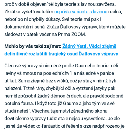
proč v době objevení těl byla teorie s lavinou zavržena.
Zkrátka vyšetřovatelům
nepřišla varianta s lavinou
reálná,
neboť po ní chyběly důkazy. Své teorie má pak i
dokumentární seriál Zkáza Ďatlovovy výpravy, který můžete
sledovat v pátek večer na Prima ZOOM.
Mohlo by vás také zajímat:
Žádný Yetti. Vědci zřejmě
definitivně rozluštili tragický osud Ďatlovovy výpravy
Členové výpravy si nicméně podle Gaumeho teorie měli
laviny všimnout na poslední chvíli a následně v panice
utíkat. Samozřejmě bez svršků, což je stav, v němž byli
nalezeni. Tržné rány, chybějící oči a vytržené jazyky pak
neměl způsobit žádný démon či duch, ale pravděpodobně
potulná fauna. I když toto již Gaume a jeho tým ve své
studii neřeší. Všechna tajemství záhadného skonu
devítičlenné výpravy tudíž stále nejsou vysvětlena. Je ale
jasné, že vědecko-fantastické řešení skrze nadpřirozeno je