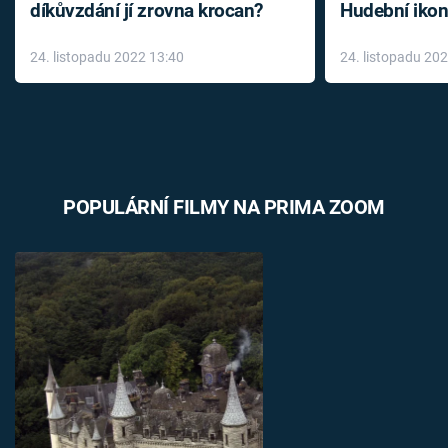
díkůvzdání jí zrovna krocan?
Hudební ikon
až do konce 
24. listopadu 2022 13:40
24. listopadu 20
léky
POPULÁRNÍ FILMY NA PRIMA ZOOM