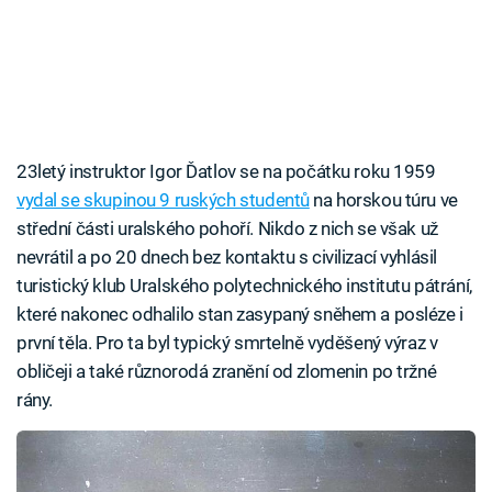
23letý instruktor Igor Ďatlov se na počátku roku 1959
vydal se skupinou 9 ruských studentů
na horskou túru ve
střední části uralského pohoří. Nikdo z nich se však už
nevrátil a po 20 dnech bez kontaktu s civilizací vyhlásil
turistický klub Uralského polytechnického institutu pátrání,
které nakonec odhalilo stan zasypaný sněhem a posléze i
první těla. Pro ta byl typický smrtelně vyděšený výraz v
obličeji a také různorodá zranění od zlomenin po tržné
rány.