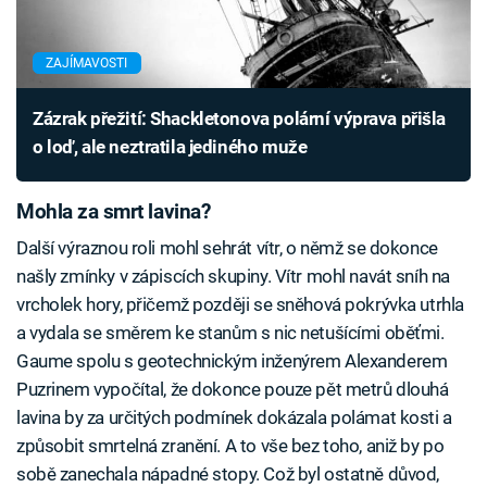
ZAJÍMAVOSTI
Zázrak přežití: Shackletonova polární výprava přišla
o loď, ale neztratila jediného muže
Mohla za smrt lavina?
Další výraznou roli mohl sehrát vítr, o němž se dokonce
našly zmínky v zápiscích skupiny. Vítr mohl navát sníh na
vrcholek hory, přičemž později se sněhová pokrývka utrhla
a vydala se směrem ke stanům s nic netušícími oběťmi.
Gaume spolu s geotechnickým inženýrem Alexanderem
Puzrinem vypočítal, že dokonce pouze pět metrů dlouhá
lavina by za určitých podmínek dokázala polámat kosti a
způsobit smrtelná zranění. A to vše bez toho, aniž by po
sobě zanechala nápadné stopy. Což byl ostatně důvod,