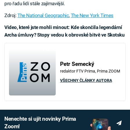
pro řadu lidí stále zajímavější.
Zdroj:
The National Geographic
,
The New York Times
Video, které jste mohli minout: Kde skončila legendární
Archa úmluvy? Stopy vedou k obrovské bitvě ve Skotsku
Failed to fetch
Petr Semecký
redaktor FTV Prima, Prima ZOOM
VŠECHNY ČLÁNKY AUTORA
Nenechte si ujít novinky Prima
Zoom!