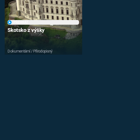
PŘEHRÁT
Skotsko z výšky
Dokumentární / Přírodopisný