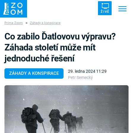
ŽIVĚ
Prima Zoom
■
Záhady a konspirace
Trendy:
ZRÁDCI
UFO
DRUHÁ SVĚTOVÁ VÁLKA
Co zabilo Ďatlovovu výpravu?
ZÁHADY
VETŘELCI DÁVNOVĚKU
Záhada století může mít
jednoduché řešení
29. ledna 2024 11:29
ZÁHADY A KONSPIRACE
Petr Semecký
Témata
Témata
Pořady
TV Program