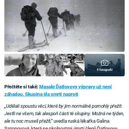
9 fotografií
Přečtěte si také:
Masakr Ďatlovovy výpravy už není
záhadou. Skupina šla smrti naproti
„Udělali spoustu věcí, které by jim normálně pomohly přežít.
Jestli ne všem, tak alespoň části té skupiny. Možná ne týden,
ale tu noc museli přežít,“
uvedla ruská lékařka Galina
Sazonovová, která se okolnostmi úmrtí členů Ďatlovovy