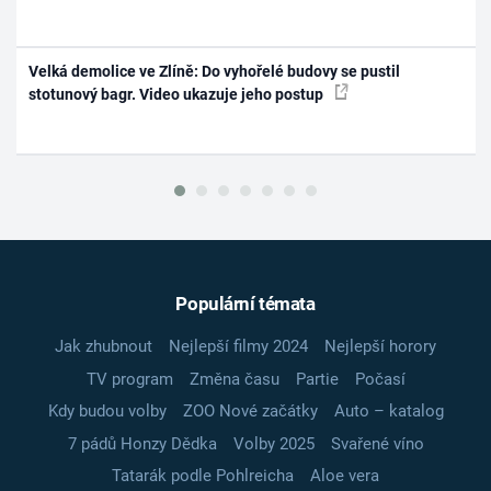
Velká demolice ve Zlíně: Do vyhořelé budovy se pustil
stotunový bagr. Video ukazuje jeho postup
Populární témata
Jak zhubnout
Nejlepší filmy 2024
Nejlepší horory
TV program
Změna času
Partie
Počasí
Kdy budou volby
ZOO Nové začátky
Auto – katalog
7 pádů Honzy Dědka
Volby 2025
Svařené víno
Tatarák podle Pohlreicha
Aloe vera