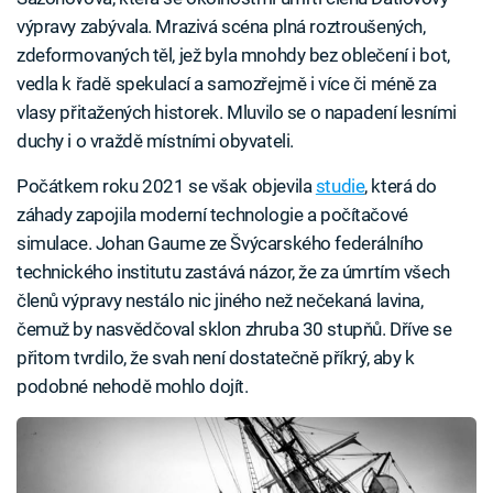
výpravy zabývala. Mrazivá scéna plná roztroušených,
zdeformovaných těl, jež byla mnohdy bez oblečení i bot,
vedla k řadě spekulací a samozřejmě i více či méně za
vlasy přitažených historek. Mluvilo se o napadení lesními
duchy i o vraždě místními obyvateli.
Počátkem roku 2021 se však objevila
studie
, která do
záhady zapojila moderní technologie a počítačové
simulace. Johan Gaume ze Švýcarského federálního
technického institutu zastává názor, že za úmrtím všech
členů výpravy nestálo nic jiného než nečekaná lavina,
čemuž by nasvědčoval sklon zhruba 30 stupňů. Dříve se
přitom tvrdilo, že svah není dostatečně příkrý, aby k
podobné nehodě mohlo dojít.