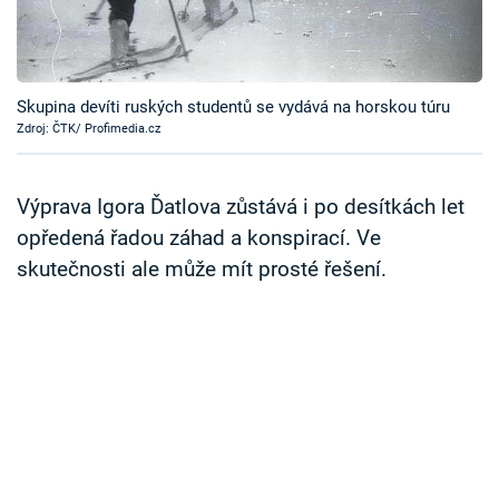
Časopis
Sledujte prima+
Skupina devíti ruských studentů se vydává na horskou túru
Zdroj: ČTK/ Profimedia.cz
Přihlášení
Výprava Igora Ďatlova zůstává i po desítkách let
Sledujte nás
opředená řadou záhad a konspirací. Ve
skutečnosti ale může mít prosté řešení.