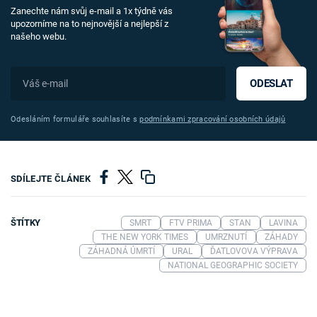
Zanechte nám svůj e-mail a 1x týdně vás
upozorníme na to nejnovější a nejlepší z
našeho webu.
ODESLAT
Odesláním formuláře souhlasíte s
podmínkami zpracování osobních údajů
SDÍLEJTE ČLÁNEK
ŠTÍTKY
SMRT
FTV PRIMA
STAN
LAVINA
THE NEW YORK TIMES
UMRZNUTÍ
ZÁHADY
ZÁHADNÁ ÚMRTÍ
URAL
ĎATLOVOVA VÝPRAVA
NATIONAL GEOGRAPHIC SOCIETY