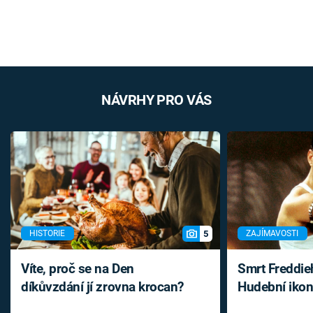
NÁVRHY PRO VÁS
5
HISTORIE
ZAJÍMAVOSTI
Víte, proč se na Den
Smrt Freddie
díkůvzdání jí zrovna krocan?
Hudební ikon
až do konce 