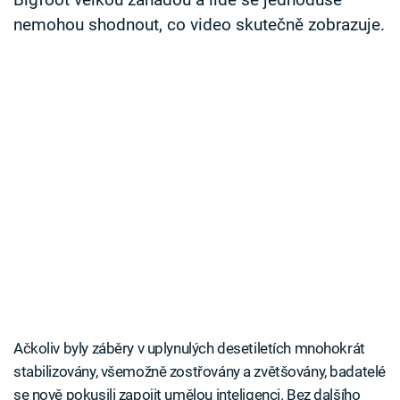
Bigfoot velkou záhadou a lidé se jednoduše
nemohou shodnout, co video skutečně zobrazuje.
Ačkoliv byly záběry v uplynulých desetiletích mnohokrát
stabilizovány, všemožně zostřovány a zvětšovány, badatelé
se nově pokusili zapojit umělou inteligenci. Bez dalšího