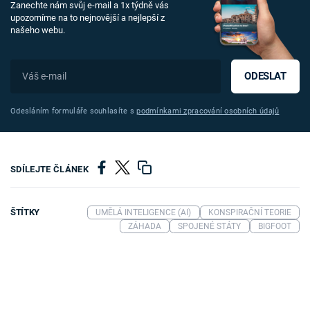
Zanechte nám svůj e-mail a 1x týdně vás
upozorníme na to nejnovější a nejlepší z
našeho webu.
ODESLAT
Odesláním formuláře souhlasíte s
podmínkami zpracování osobních údajů
SDÍLEJTE ČLÁNEK
ŠTÍTKY
UMĚLÁ INTELIGENCE (AI)
KONSPIRAČNÍ TEORIE
ZÁHADA
SPOJENÉ STÁTY
BIGFOOT