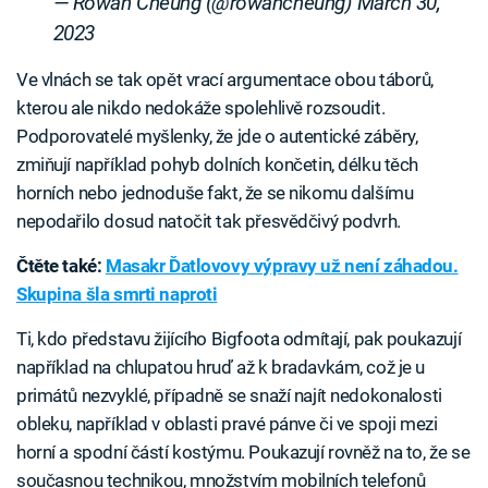
— Rowan Cheung (@rowancheung)
March 30,
2023
Ve vlnách se tak opět vrací argumentace obou táborů,
kterou ale nikdo nedokáže spolehlivě rozsoudit.
Podporovatelé myšlenky, že jde o autentické záběry,
zmiňují například pohyb dolních končetin, délku těch
horních nebo jednoduše fakt, že se nikomu dalšímu
nepodařilo dosud natočit tak přesvědčivý podvrh.
Čtěte také:
Masakr Ďatlovovy výpravy už není záhadou.
Skupina šla smrti naproti
Ti, kdo představu žijícího Bigfoota odmítají, pak poukazují
například na chlupatou hruď až k bradavkám, což je u
primátů nezvyklé, případně se snaží najít nedokonalosti
obleku, například v oblasti pravé pánve či ve spoji mezi
horní a spodní částí kostýmu. Poukazují rovněž na to, že se
současnou technikou, množstvím mobilních telefonů