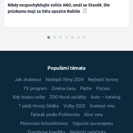
Nikdy nezpochybňujte voliče ANO, smál se Staněk. Dle
průzkumu mají za lídra opozice Babiše
Populární témata
Jak zhubnout
Nejlepší filmy 2024
Nejlepší horory
TV program
Změna času
Partie
Počasí
Kdy budou volby
ZOO Nové začátky
Auto – katalog
7 pádů Honzy Dědka
Volby 2025
Svařené víno
Tatarák podle Pohlreicha
Aloe vera
Pěstování lichořeřišnice
Výpočet ascendentu
Tvarohové knedlíky
Nejlepší palačinky