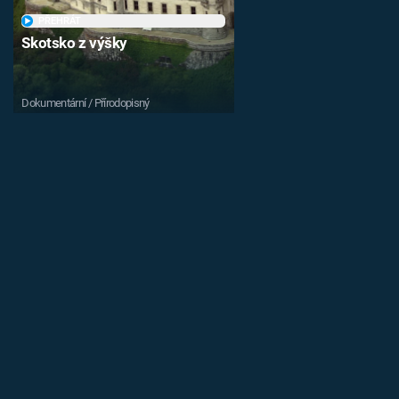
PŘEHRÁT
Skotsko z výšky
Dokumentární / Přírodopisný