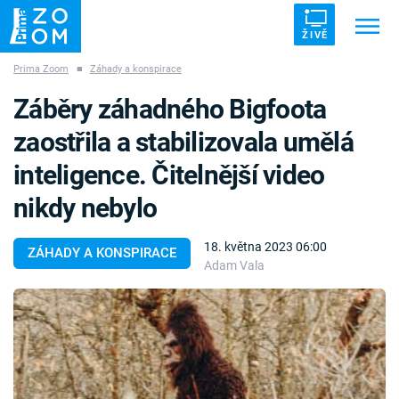
ŽIVĚ
Prima Zoom
■
Záhady a konspirace
Trendy:
ZRÁDCI
UFO
DRUHÁ SVĚTOVÁ VÁLKA
Záběry záhadného Bigfoota
ZÁHADY
VETŘELCI DÁVNOVĚKU
zaostřila a stabilizovala umělá
inteligence. Čitelnější video
nikdy nebylo
Témata
18. května 2023 06:00
ZÁHADY A KONSPIRACE
Adam Vala
Témata
Pořady
TV Program