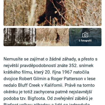
Časopis
Sledujte prima+
Přihlášení
5 fotografií
Sledujte nás
Nemusíte se zajímat o žádné záhady, a přesto s
největší pravděpodobností znáte 352. snímek
krátkého filmu, který 20. října 1967 natočila
dvojice Robert Gilmin a Roger Patterson v lese
nedalo Bluff Creek v Kalifornii. Právě na tomto
okénku je totiž zachycena patrně nejslavnější
podoba tzv. Bigfoota. Od zveřejnění záběrů je