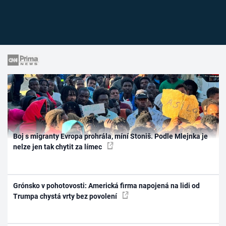
Boj s migranty Evropa prohrála, míní Stoniš. Podle Mlejnka je
nelze jen tak chytit za límec
Grónsko v pohotovosti: Americká firma napojená na lidi od
Trumpa chystá vrty bez povolení