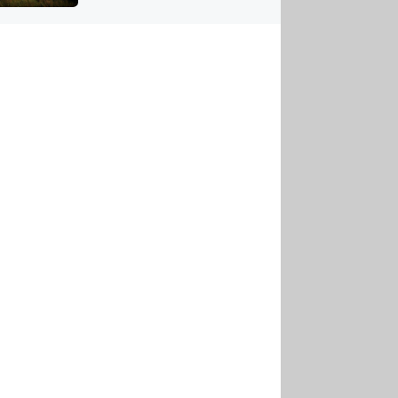
US
tornádem
RSUS
ZE A