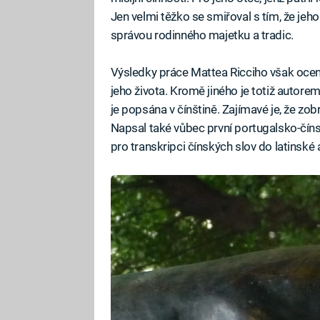
Jen velmi těžko se smiřoval s tím, že jeh
správou rodinného majetku a tradic.
Výsledky práce Mattea Ricciho však ocenil
jeho života. Kromě jiného je totiž autore
je popsána v čínštině. Zajímavé je, že zo
Napsal také vůbec první portugalsko-číns
pro transkripci čínských slov do latinské