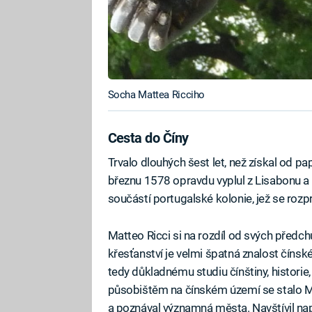
Socha Mattea Ricciho
Cesta do Číny
Trvalo dlouhých šest let, než získal od p
březnu 1578 opravdu vyplul z Lisabonu a v
součástí portugalské kolonie, jež se rozp
Matteo Ricci si na rozdíl od svých předc
křesťanství je velmi špatná znalost čínsk
tedy důkladnému studiu čínštiny, historie
působištěm na čínském území se stalo 
a poznával významná města. Navštívil na