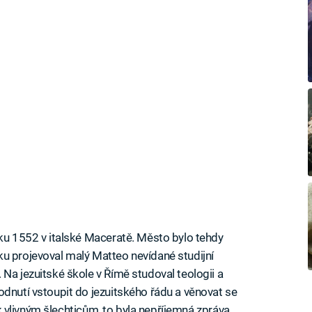
oku 1552 v italské Maceratě. Město bylo tehdy
ku projevoval malý Matteo nevídané studijní
Na jezuitské škole v Římě studoval teologii a
odnutí vstoupit do jezuitského řádu a věnovat se
l k vlivným šlechticům, to byla nepříjemná zpráva.