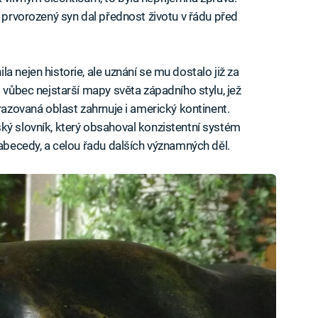
o prvorozený syn dal přednost životu v řádu před
a nejen historie, ale uznání se mu dostalo již za
m vůbec nejstarší mapy světa západního stylu, jež
brazovaná oblast zahrnuje i americký kontinent.
ký slovník, který obsahoval konzistentní systém
 abecedy, a celou řadu dalších významných děl.