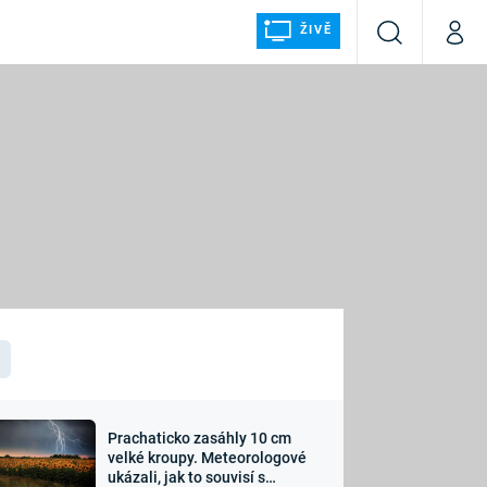
ŽIVĚ
Vyhledávání
Můj p
Prima+
ÁLKA
CNN Prima NEWS
Prima FRESH
Prima LIVING
LMY A
Prima Ženy
Prima LAJK
Prachaticko zasáhly 10 cm
osti
velké kroupy. Meteorologové
Sledujte nás
ukázali, jak to souvisí s