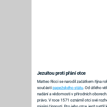
Jezuitou proti přání otce
Matteo Ricci se narodil začátkem října r
součástí
papežského státu
. Od útlého vě
nadání a vědomosti v přírodních oborech. 
právo. V roce 1571 oznámil otci své rozh
misijní činnosti. Pro jeho otce, jenž patři