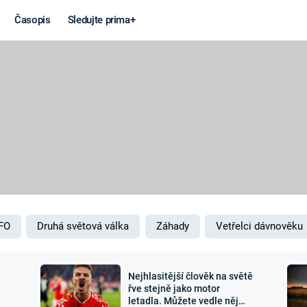
Časopis
Sledujte prima+
Věda a
Války
technika
STUDENÁ V
KORONAVIRUS
VÁLKA VE
VIETNAMU
VESMÍR
VÁLEČNÉ FI
MARS
SERIÁLY
FO
Druhá světová válka
Záhady
Vetřelci dávnověku
Nejhlasitější člověk na světě
Záhady a
Zajímav
řve stejně jako motor
letadla. Můžete vedle něj
konspirace