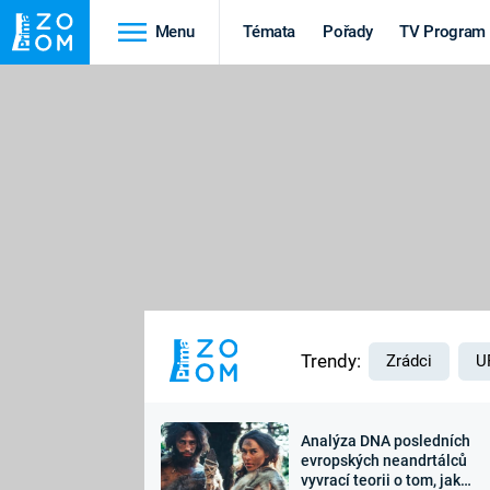
Menu
Témata
Pořady
TV Program
Cestování
Historie
HRADY A ZÁMKY
VIKINGOVÉ
HEDVÁBNÁ STEZKA
EPIDEMIE A
PANDEMIE
PŘÍRODA
STAROVĚKÝ EGYPT
Trendy:
Zrádci
U
Analýza DNA posledních
Druhá
Výročí
evropských neandrtálců
vyvrací teorii o tom, jak
světová válka