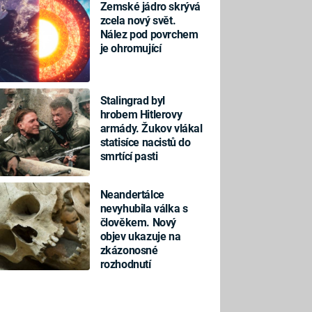
Zemské jádro skrývá
zcela nový svět.
Nález pod povrchem
je ohromující
Stalingrad byl
hrobem Hitlerovy
armády. Žukov vlákal
statisíce nacistů do
smrtící pasti
Neandertálce
nevyhubila válka s
člověkem. Nový
objev ukazuje na
zkázonosné
rozhodnutí