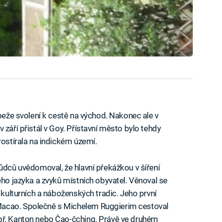
apeže svolení k cestě na východ. Nakonec ale v
 září přistál v Goy. Přístavní město bylo tehdy
rostírala na indickém území.
hůdců uvědomoval, že hlavní překážkou v šíření
ého jazyka a zvyků místních obyvatel. Věnoval se
, kulturních a náboženských tradic. Jeho první
Macao. Společně s Michelem Ruggierim cestoval
př. Kanton nebo Čao-čching. Právě ve druhém