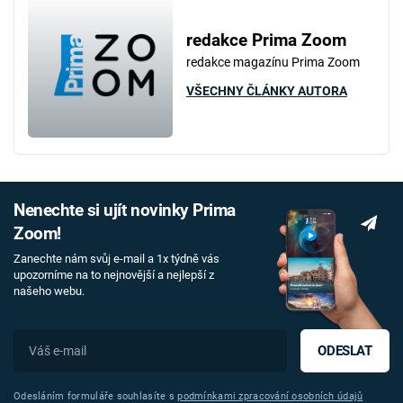
redakce Prima Zoom
redakce magazínu Prima Zoom
VŠECHNY ČLÁNKY AUTORA
Nenechte si ujít novinky Prima
Zoom!
Zanechte nám svůj e-mail a 1x týdně vás
upozorníme na to nejnovější a nejlepší z
našeho webu.
ODESLAT
Odesláním formuláře souhlasíte s
podmínkami zpracování osobních údajů