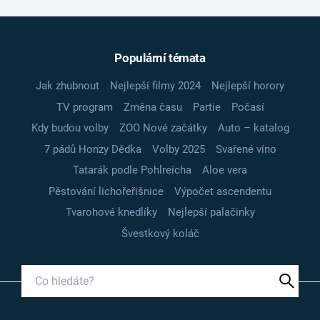
Populární témata
Jak zhubnout
Nejlepší filmy 2024
Nejlepší horory
TV program
Změna času
Partie
Počasí
Kdy budou volby
ZOO Nové začátky
Auto – katalog
7 pádů Honzy Dědka
Volby 2025
Svařené víno
Tatarák podle Pohlreicha
Aloe vera
Pěstování lichořeřišnice
Výpočet ascendentu
Tvarohové knedlíky
Nejlepší palačinky
Švestkový koláč