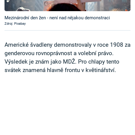
Časopis
Mezinárodní den žen - není nad nějakou demonstraci
Sledujte prima+
Zdroj: Pixabay
Přihlášení
Americké švadleny demonstrovaly v roce 1908 za
genderovou rovnoprávnost a volební právo.
Výsledek je znám jako MDŽ. Pro chlapy tento
Sledujte nás
svátek znamená hlavně frontu v květinářství.