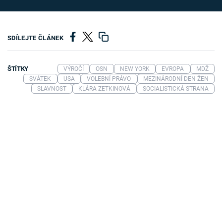
SDÍLEJTE ČLÁNEK
ŠTÍTKY
VÝROČÍ
OSN
NEW YORK
EVROPA
MDŽ
SVÁTEK
USA
VOLEBNÍ PRÁVO
MEZINÁRODNÍ DEN ŽEN
SLAVNOST
KLÁRA ZETKINOVÁ
SOCIALISTICKÁ STRANA