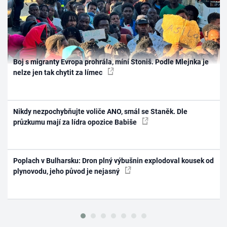
Boj s migranty Evropa prohrála, míní Stoniš. Podle Mlejnka je
nelze jen tak chytit za límec
Nikdy nezpochybňujte voliče ANO, smál se Staněk. Dle
průzkumu mají za lídra opozice Babiše
Poplach v Bulharsku: Dron plný výbušnin explodoval kousek od
plynovodu, jeho původ je nejasný