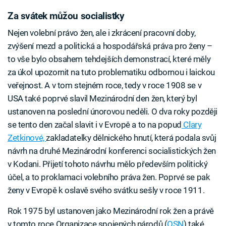
Za svátek můžou socialistky
Nejen volební právo žen, ale i zkrácení pracovní doby,
zvýšení mezd a politická a hospodářská práva pro ženy –
to vše bylo obsahem tehdejších demonstrací, které měly
za úkol upozornit na tuto problematiku odbornou i laickou
veřejnost. A v tom stejném roce, tedy v roce 1908 se v
USA také poprvé slavil Mezinárodní den žen, který byl
ustanoven na poslední únorovou neděli. O dva roky později
se tento den začal slavit i v Evropě a to na popud
Clary
Zetkinové,
zakladatelky dělnického hnutí, která podala svůj
návrh na druhé Mezinárodní konferenci socialistických žen
v Kodani. Přijetí tohoto návrhu mělo především politický
účel, a to proklamaci volebního práva žen. Poprvé se pak
ženy v Evropě k oslavě svého svátku sešly v roce 1911.
Rok 1975 byl ustanoven jako Mezinárodní rok žen a právě
v tomto roce Organizace spojených národů (
OSN
) také