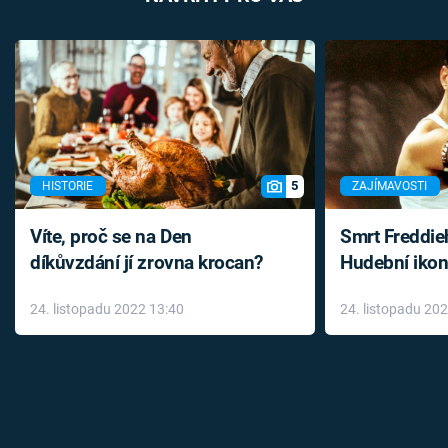
5
HISTORIE
ZAJÍMAVOSTI
Víte, proč se na Den
Smrt Freddie
díkůvzdání jí zrovna krocan?
Hudební ikon
až do konce 
24. listopadu 2022 13:40
24. listopadu 20
léky