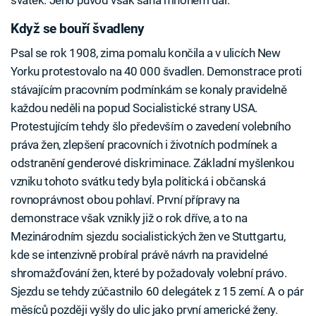
svátek. Jeho původ však sahá mnohem dál.
Když se bouří švadleny
Psal se rok 1908, zima pomalu končila a v ulicích New
Yorku protestovalo na 40 000 švadlen. Demonstrace proti
stávajícím pracovním podmínkám se konaly pravidelně
každou neděli na popud Socialistické strany USA.
Protestujícím tehdy šlo především o zavedení volebního
práva žen, zlepšení pracovních i životních podmínek a
odstranění genderové diskriminace. Základní myšlenkou
vzniku tohoto svátku tedy byla politická i občanská
rovnoprávnost obou pohlaví. První přípravy na
demonstrace však vznikly již o rok dříve, a to na
Mezinárodním sjezdu socialistických žen ve Stuttgartu,
kde se intenzivně probíral právě návrh na pravidelné
shromažďování žen, které by požadovaly volební právo.
Sjezdu se tehdy zúčastnilo 60 delegátek z 15 zemí. A o pár
měsíců později vyšly do ulic jako první americké ženy.