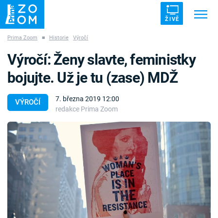
ŽIVĚ
Prima Zoom
■
Historie
Výročí
Trendy:
ZRÁDCI
UFO
DRUHÁ SVĚTOVÁ VÁLKA
Výročí: Ženy slavte, feministky
ZÁHADY
VETŘELCI DÁVNOVĚKU
bojujte. Už je tu (zase) MDŽ
7. března 2019 12:00
VÝROČÍ
redakce Prima Zoom
Témata
Témata
Pořady
TV Program