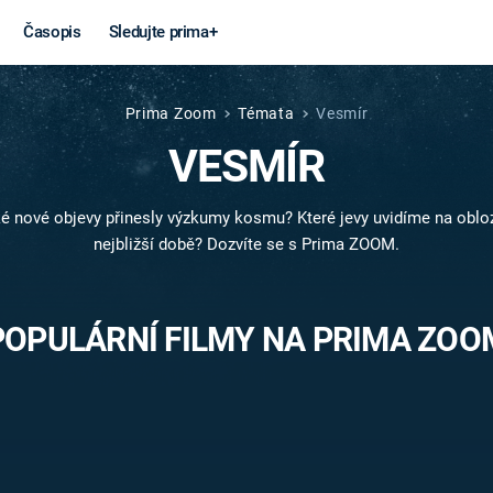
Časopis
Sledujte prima+
Prima Zoom
Témata
Vesmír
Věda a
Války
VESMÍR
technika
STUDENÁ V
é nové objevy přinesly výzkumy kosmu? Které jevy uvidíme na oblo
KORONAVIRUS
VÁLKA VE
nejbližší době? Dozvíte se s Prima ZOOM.
VIETNAMU
VESMÍR
VÁLEČNÉ FI
MARS
SERIÁLY
POPULÁRNÍ FILMY NA PRIMA ZOO
Záhady a
Zajímav
konspirace