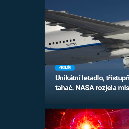
VESMÍR
Unikátní letadlo, třístup
tahač. NASA rozjela mis