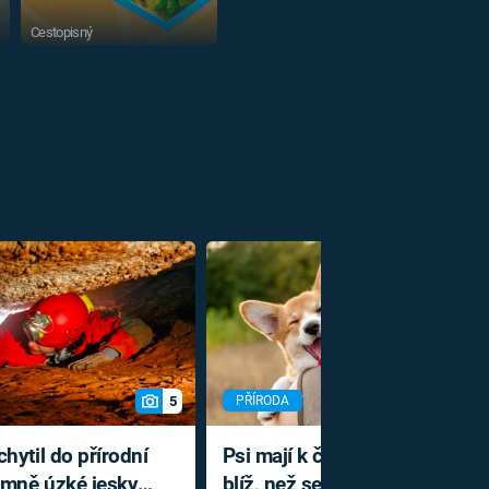
Cestopisný
5
PŘÍRODA
hytil do přírodní
Psi mají k člověku geneticky
rémně úzké jeskyni
blíž, než se myslelo. Od zbytk