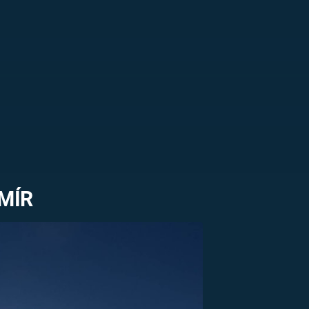
US
RSUS
ZE A
MÍR