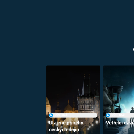
PŘEHRÁT
PŘEHRÁT
Utajené příběhy
Vetřelci dá
českých dějin