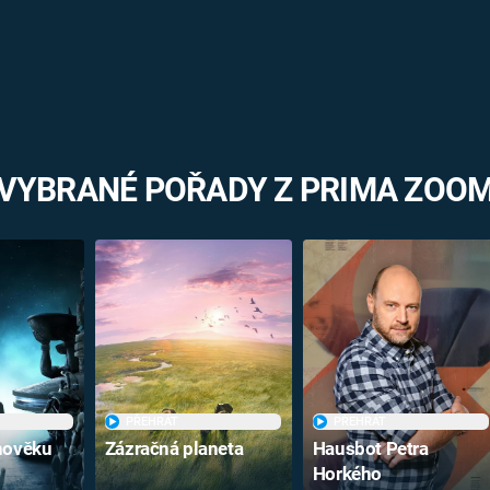
VYBRANÉ POŘADY Z PRIMA ZOO
PŘEHRÁT
PŘEHRÁT
vnověku
Zázračná planeta
Hausbot Petra
Horkého