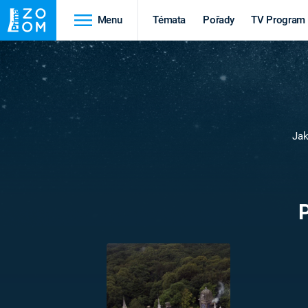
Menu
Témata
Pořady
TV Program
Cestování
Historie
HRADY A ZÁMKY
VIKINGOVÉ
Jak
HEDVÁBNÁ STEZKA
EPIDEMIE A
PANDEMIE
PŘÍRODA
STAROVĚKÝ EGYPT
Druhá
Výročí
světová válka