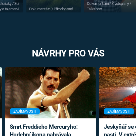
torický / Sci-
Dokumentární / Životopisný /
y a tajemství
Dokumentární / Přírodopisný
Talkshow
NÁVRHY PRO VÁS
ZAJÍMAVOSTI
ZAJÍMAVOSTI
Smrt Freddieho Mercuryho:
Jeskyňář se c
Hudební ikona nahrávala
pasti. V ext