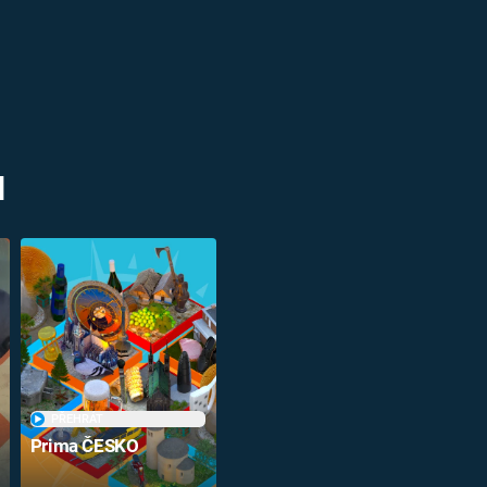
M
PŘEHRÁT
Prima ČESKO