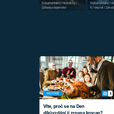
Dokumentární / Historický /
Dokumentární / His
Záhady a tajemství
fi / Vesmír / Záhad
5
HISTORIE
Víte, proč se na Den
díkůvzdání jí zrovna krocan?