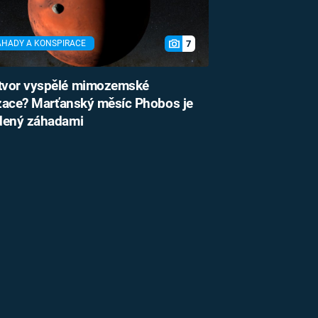
7
ÁHADY A KONSPIRACE
vor vyspělé mimozemské
izace? Marťanský měsíc Phobos je
dený záhadami