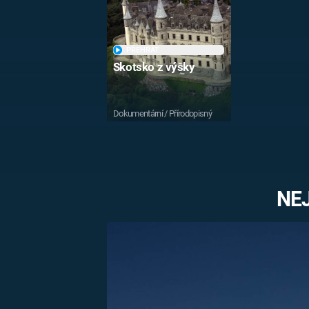
MARIE TEREZIE
ADOLF HITLER
NAPOLEON
BONAPARTE
PŘEHRÁT
ATENTÁT NA
Skotsko z výšky
REINHARDA
BRITSKÁ
HEYDRICHA
KRÁLOVSKÁ
RODINA
PRVNÍ SVĚTOVÁ
Dokumentární / Přírodopisný
VÁLKA
NE