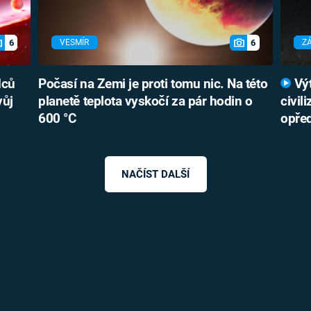
6
6
VESMÍR
Z
dců
Počasí na Zemi je proti tomu nic. Na této
Výt
vůj
planetě teplota vyskočí za pár hodin o
civil
600 °C
opře
NAČÍST DALŠÍ