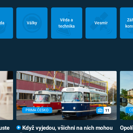
Věda a
Zá
oda
Války
Vesmír
technika
kon
11
PRIMA ČESKO
C
uste
Když vyjedou, všichni na nich mohou
Opolí