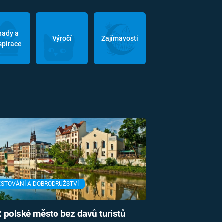
hady a
Výročí
Zajímavosti
spirace
ESTOVÁNÍ A DOBRODRUŽSTVÍ
: polské město bez davů turistů