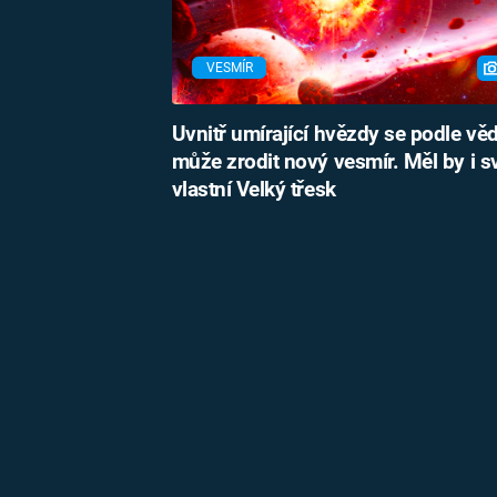
VESMÍR
Uvnitř umírající hvězdy se podle vě
může zrodit nový vesmír. Měl by i s
vlastní Velký třesk