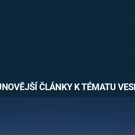
FILMY VERS
REALITA
UFO A
MIMOZEMŠŤANÉ
HORORY VE
REALITA
UTAJENÉ PŘÍBĚHY
ČESKÝCH DĚJIN
OPTICKÉ ILU
KLAMY
ALTERNATIVNÍ
HISTORIE
JNOVĚJŠÍ ČLÁNKY K TÉMATU VES