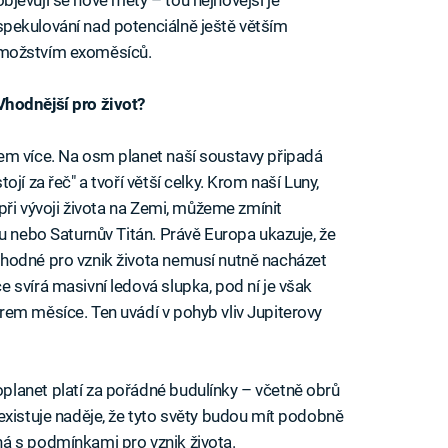
spekulování nad potenciálně ještě větším
možstvím exoměsíců.
Vhodnější pro život?
em více. Na osm planet naší soustavy připadá
jí za řeč" a tvoří větší celky. Krom naší Luny,
 při vývoji života na Zemi, můžeme zmínit
u nebo Saturnův Titán. Právě Europa ukazuje, že
hodné pro vznik života nemusí nutně nacházet
 svírá masivní ledová slupka, pod ní je však
em měsíce. Ten uvádí v pohyb vliv Jupiterovy
lanet platí za pořádné budulínky – včetně obrů
existuje naděje, že tyto světy budou mít podobně
á s podmínkami pro vznik života.