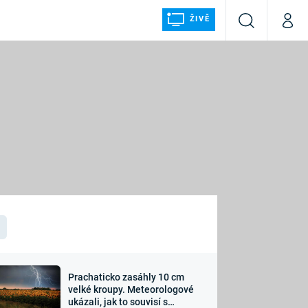
ŽIVĚ
Vyhledávání
Můj p
Prima+
ÁLKA
CNN Prima NEWS
Prima FRESH
Prima LIVING
LMY A
Prima Ženy
Prima LAJK
Prachaticko zasáhly 10 cm
osti
velké kroupy. Meteorologové
Sledujte nás
ukázali, jak to souvisí s