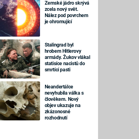
Zemské jádro skrývá
zcela nový svět.
Nález pod povrchem
je ohromující
Stalingrad byl
hrobem Hitlerovy
armády. Žukov vlákal
statisíce nacistů do
smrtící pasti
Neandertálce
nevyhubila válka s
člověkem. Nový
objev ukazuje na
zkázonosné
rozhodnutí