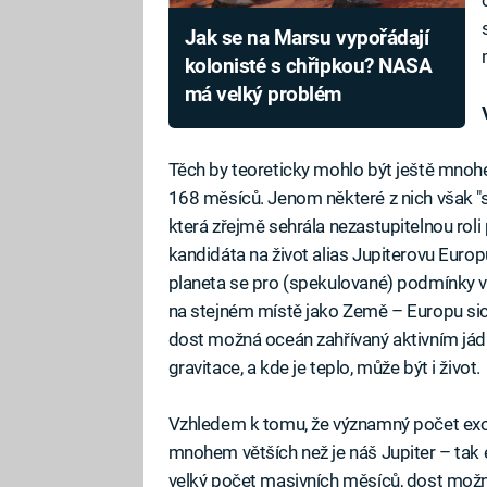
Jak se na Marsu vypořádají
kolonisté s chřipkou? NASA
má velký problém
Těch by teoreticky mohlo být ještě mnoh
168 měsíců. Jenom některé z nich však "sto
která zřejmě sehrála nezastupitelnou roli
kandidáta na život alias Jupiterovu Europ
planeta se pro (spekulované) podmínky v
na stejném místě jako Země – Europu sice
dost možná oceán zahřívaný aktivním jádr
gravitace, a kde je teplo, může být i život.
Vzhledem k tomu, že významný počet exop
mnohem větších než je náš Jupiter – tak 
velký počet masivních měsíců, dost možn