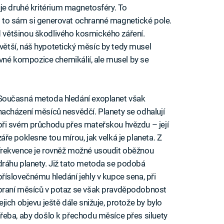
kazuje druhé kritérium magnetosféry. To
 to sám si generovat ochranné magnetické pole.
většinou škodlivého kosmického záření.
ětší, náš hypotetický měsíc by tedy musel
ávné kompozice chemikálií, ale musel by se
Současná metoda hledání exoplanet však
nacházení měsíců nesvědčí. Planety se odhalují
při svém průchodu přes mateřskou hvězdu – její
záře poklesne tou mírou, jak velká je planeta. Z
frekvence je rovněž možné usoudit oběžnou
dráhu planety. Již tato metoda se podobá
příslovečnému hledání jehly v kupce sena, při
braní měsíců v potaz se však pravděpodobnost
jejich objevu ještě dále snižuje, protože by bylo
třeba, aby došlo k přechodu měsíce přes siluety