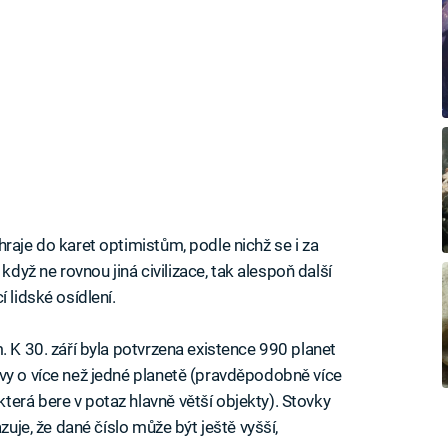
raje do karet optimistům, podle nichž se i za
yž ne rovnou jiná civilizace, tak alespoň další
 lidské osídlení.
. K 30. září byla potvrzena existence 990 planet
vy o více než jedné planetě (pravděpodobně více
erá bere v potaz hlavně větší objekty). Stovky
zuje, že dané číslo může být ještě vyšší,