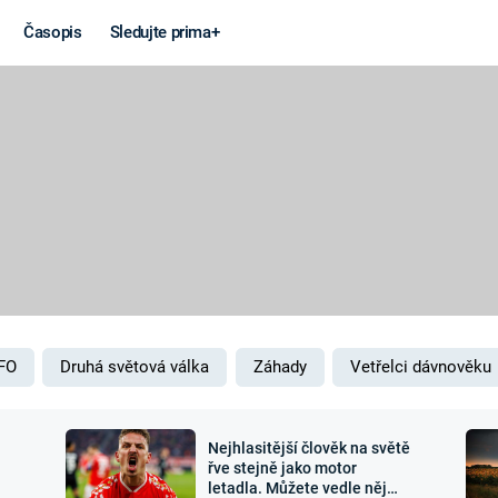
Časopis
Sledujte prima+
Věda a
Války
technika
STUDENÁ V
KORONAVIRUS
VÁLKA VE
VIETNAMU
VESMÍR
VÁLEČNÉ FI
MARS
SERIÁLY
FO
Druhá světová válka
Záhady
Vetřelci dávnověku
Nejhlasitější člověk na světě
Záhady a
Zajímav
řve stejně jako motor
letadla. Můžete vedle něj
konspirace