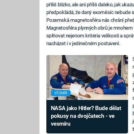
příliš blízko, ale ani příliš daleko, jak u
předpokládá, že daný exoměsíc nebude s
Pozemská magnetosféra nás chrání před 
Magnetosféra plynných obrů je mnohem v
splňovat nejenom kritéria velikosti a spr
nacházet i v jedinečném postavení.
VESMÍR
NASA jako Hitler? Bude dělat
pokusy na dvojčatech - ve
vesmíru