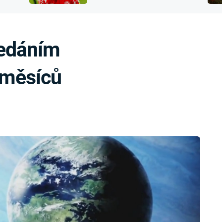
FILMY VERS
přijít o sluch
REALITA
UFO A
MIMOZEMŠŤANÉ
HORORY VE
ledáním
REALITA
UTAJENÉ PŘÍBĚHY
ČESKÝCH DĚJIN
OPTICKÉ ILU
měsíců
KLAMY
ALTERNATIVNÍ
HISTORIE