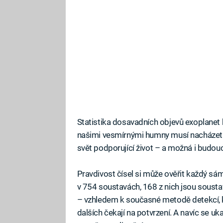
Statistika dosavadních objevů exoplanet h
našimi vesmírnými humny musí nacházet kd
svět podporující život – a možná i budoucí
Pravdivost čísel si může ověřit každý sám
v 754 soustavách, 168 z nich jsou sousta
– vzhledem k současné metodě detekcí, kt
dalších čekají na potvrzení. A navíc se uka