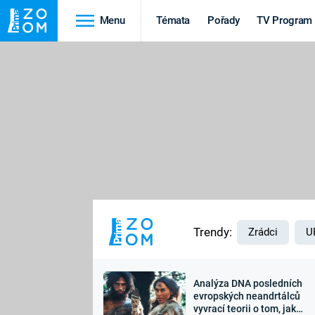
Menu
Témata
Pořady
TV Program
Cestování
Historie
HRADY A ZÁMKY
VIKINGOVÉ
HEDVÁBNÁ STEZKA
EPIDEMIE A
PANDEMIE
PŘÍRODA
STAROVĚKÝ EGYPT
Trendy:
Zrádci
U
Analýza DNA posledních
Druhá
Výročí
evropských neandrtálců
vyvrací teorii o tom, jak
světová válka