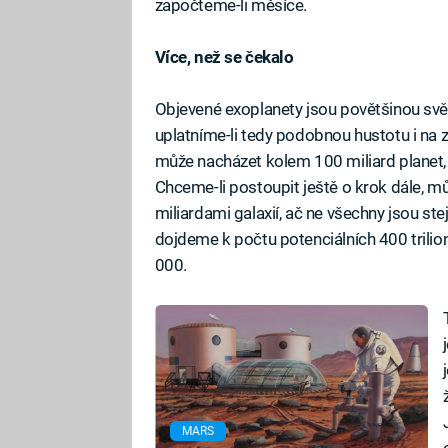
započteme-li měsíce.
Více, než se čekalo
Objevené exoplanety jsou povětšinou světy
uplatníme-li tedy podobnou hustotu i na 
může nacházet kolem 100 miliard planet, 
Chceme-li postoupit ještě o krok dále, m
miliardami galaxií, ač ne všechny jsou st
dojdeme k počtu potenciálních 400 trili
000.
MARS