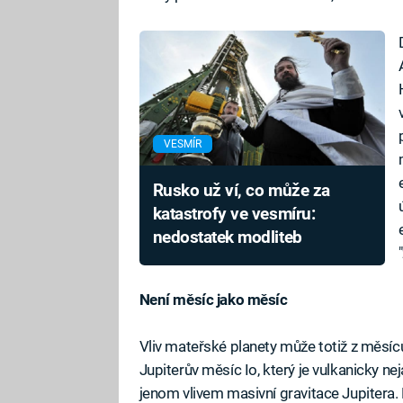
VESMÍR
Rusko už ví, co může za
katastrofy ve vesmíru:
nedostatek modliteb
Není měsíc jako měsíc
Vliv mateřské planety může totiž z měsíc
Jupiterův měsíc Io, který je vulkanicky n
jenom vlivem masivní gravitace Jupitera