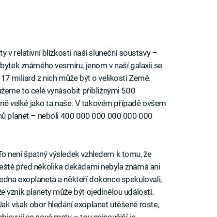
 v relativní blízkosti naší sluneční soustavy –
zbytek známého vesmíru, jenom v naší galaxii se
17 miliard z nich může být o velikosti Země.
ůžeme to celé vynásobit přibližnými 500
ejně velké jako ta naše. V takovém případě ovšem
onů planet – neboli 400 000 000 000 000 000
To není špatný výsledek vzhledem k tomu, že
ještě před několika dekádami nebyla známá ani
jedna exoplaneta a někteří dokonce spekulovali,
že vznik planety může být ojedinělou událostí.
Jak však obor hledání exoplanet utěšeně roste,
objevují se nové mety – tou nejnovější je