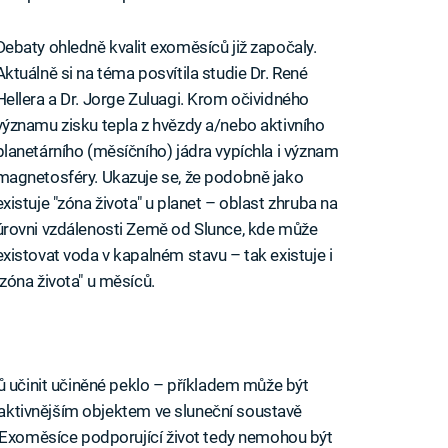
Debaty ohledně kvalit exoměsíců již započaly.
Aktuálně si na téma posvítila studie Dr. René
Hellera a Dr. Jorge Zuluagi. Krom očividného
významu zisku tepla z hvězdy a/nebo aktivního
planetárního (měsíčního) jádra vypíchla i význam
magnetosféry. Ukazuje se, že podobně jako
existuje "zóna života" u planet – oblast zhruba na
úrovni vzdálenosti Země od Slunce, kde může
existovat voda v kapalném stavu – tak existuje i
"zóna života" u měsíců.
ů učinit učiněné peklo – příkladem může být
ejaktivnějším objektem ve sluneční soustavě
. Exoměsíce podporující život tedy nemohou být