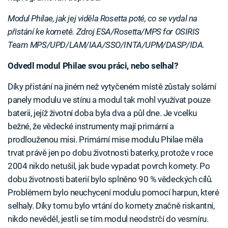
Modul Philae, jak jej viděla Rosetta poté, co se vydal na
přistání ke kometě. Zdroj ESA/Rosetta/MPS for OSIRIS
Team MPS/UPD/LAM/IAA/SSO/INTA/UPM/DASP/IDA.
Odvedl modul Philae svou práci, nebo selhal?
Díky přistání na jiném než vytyčeném místě zůstaly solární
panely modulu ve stínu a modul tak mohl využívat pouze
baterii, jejíž životní doba byla dva a půl dne. Je vcelku
bežné, že vědecké instrumenty mají primární a
prodlouženou misi. Primární mise modulu Philae měla
trvat právě jen po dobu životnosti baterky, protože v roce
2004 nikdo netušil, jak bude vypadat povrch komety. Po
dobu životnosti baterií bylo splněno 90 % vědeckých cílů.
Problémem bylo neuchycení modulu pomocí harpun, které
selhaly. Díky tomu bylo vrtání do komety značně riskantní,
nikdo nevěděl, jestli se tím modul neodstrčí do vesmíru.