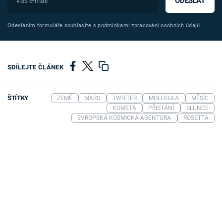
ODESLAT
Odesláním formuláře souhlasíte s
podmínkami zpracování osobních údajů
SDÍLEJTE ČLÁNEK
ŠTÍTKY
ZEMĚ
MARS
TWITTER
MOLEKULA
MĚSÍC
KOMETA
PŘISTÁNÍ
SLUNCE
EVROPSKÁ KOSMICKÁ AGENTURA
ROSETTA