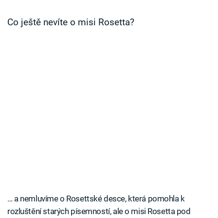
Časopis
Co ještě nevíte o misi Rosetta?
Sledujte prima+
Přihlášení
Sledujte nás
… a nemluvíme o Rosettské desce, která pomohla k
rozluštění starých písemností, ale o misi Rosetta pod