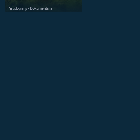
Přírodopisný / Dokumentární