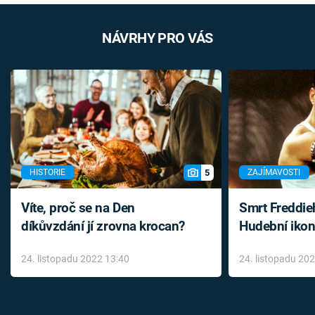
NÁVRHY PRO VÁS
5
HISTORIE
ZAJÍMAVOSTI
Víte, proč se na Den
Smrt Freddie
díkůvzdání jí zrovna krocan?
Hudební ikon
až do konce 
24. listopadu 2022 13:40
24. listopadu 20
léky