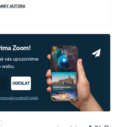
ÁNKY AUTORA
Prima Zoom!
dně vás upozorníme
ho webu.
ODESLAT
racování osobních údajů