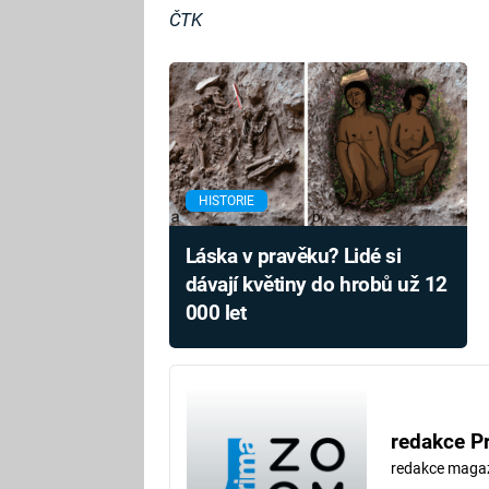
ČTK
HISTORIE
Láska v pravěku? Lidé si
dávají květiny do hrobů už 12
000 let
redakce P
redakce maga