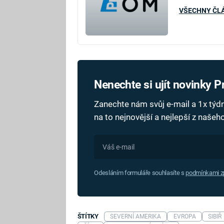
VŠECHNY ČL
Nenechte si ujít novinky 
Zanechte nám svůj e-mail a 1x tý
na to nejnovější a nejlepší z naše
Odesláním formuláře souhlasíte s
podmínkami zp
ŠTÍTKY
SEVERNÍ AMERIKA
EVROPA
SIBIŘ