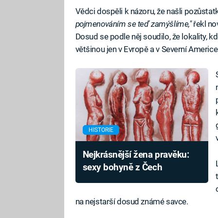
Vědci dospěli k názoru, že našli pozůsta
pojmenováním se teď zamýšlíme,"
řekl no
Dosud se podle něj soudilo, že lokality, 
většinou jen v Evropě a v Severní Americe
HISTORIE
Nejkrásnější žena pravěku:
sexy bohyně z Čech
na nejstarší dosud známé savce.