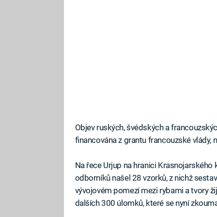
Objev ruských, švédských a francouzských
financována z grantu francouzské vlády, 
Na řece Urjup na hranici Krasnojarského
odborníků našel 28 vzorků, z nichž sesta
vývojovém pomezí mezi rybami a tvory ži
dalších 300 úlomků, které se nyní zkouma