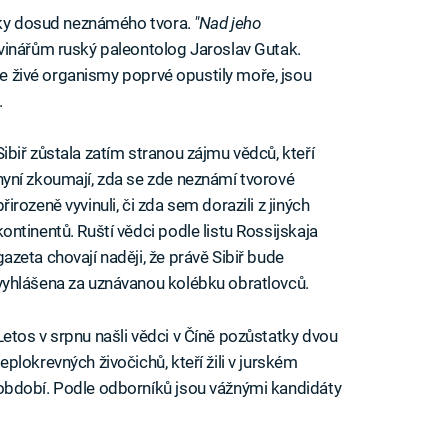
tky dosud neznámého tvora.
"Nad jeho
vinářům ruský paleontolog Jaroslav Gutak.
kde živé organismy poprvé opustily moře, jsou
.
Sibiř zůstala zatím stranou zájmu vědců, kteří
nyní zkoumají, zda se zde neznámí tvorové
přirozeně vyvinuli, či zda sem dorazili z jiných
kontinentů. Ruští vědci podle listu Rossijskaja
gazeta chovají naději, že právě Sibiř bude
vyhlášena za uznávanou kolébku obratlovců.
Letos v srpnu našli vědci v Číně pozůstatky dvou
teplokrevných živočichů, kteří žili v jurském
období. Podle odborníků jsou vážnými kandidáty