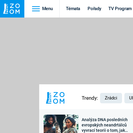
Menu
Témata
Pořady
TV Program
Cestování
Historie
HRADY A ZÁMKY
VIKINGOVÉ
HEDVÁBNÁ STEZKA
EPIDEMIE A
PANDEMIE
PŘÍRODA
STAROVĚKÝ EGYPT
Trendy:
Zrádci
U
Analýza DNA posledních
Druhá
Výročí
evropských neandrtálců
vyvrací teorii o tom, jak
světová válka