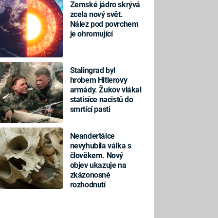
Zemské jádro skrývá
zcela nový svět.
Nález pod povrchem
je ohromující
Stalingrad byl
hrobem Hitlerovy
armády. Žukov vlákal
statisíce nacistů do
smrtící pasti
Neandertálce
nevyhubila válka s
člověkem. Nový
objev ukazuje na
zkázonosné
rozhodnutí