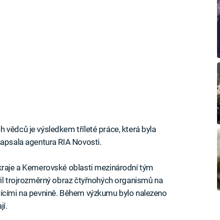
 vědců je výsledkem tříleté práce, která byla
napsala agentura RIA Novosti.
 kraje a Kemerovské oblasti mezinárodní tým
vil trojrozměrný obraz čtyřnohých organismů na
jícími na pevnině. Během výzkumu bylo nalezeno
jí.