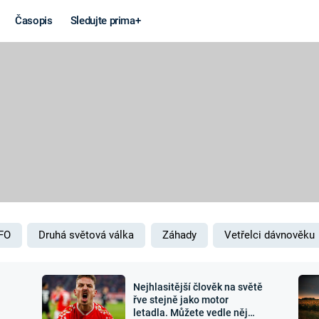
Časopis
Sledujte prima+
Věda a
Války
technika
STUDENÁ V
KORONAVIRUS
VÁLKA VE
VIETNAMU
VESMÍR
VÁLEČNÉ FI
MARS
SERIÁLY
FO
Druhá světová válka
Záhady
Vetřelci dávnověku
Nejhlasitější člověk na světě
Záhady a
Zajímav
řve stejně jako motor
letadla. Můžete vedle něj
konspirace