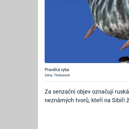
Pravěká ryba
Zdroj: Thinkstock
Za senzační objev označují rusk
neznámých tvorů, kteří na Sibiři ži