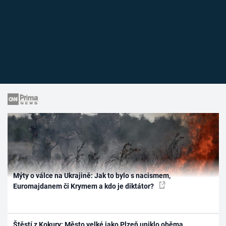
Mýty o válce na Ukrajině: Jak to bylo s nacismem,
Euromajdanem či Krymem a kdo je diktátor?
Štěstí z Kokury: Město velké jako Plzeň uniklo oběma