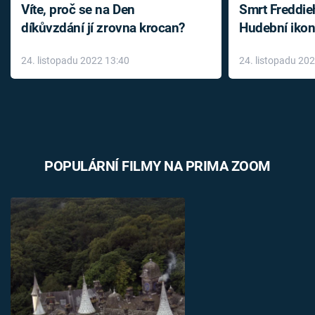
Víte, proč se na Den
Smrt Freddie
díkůvzdání jí zrovna krocan?
Hudební ikon
až do konce 
24. listopadu 2022 13:40
24. listopadu 20
léky
POPULÁRNÍ FILMY NA PRIMA ZOOM