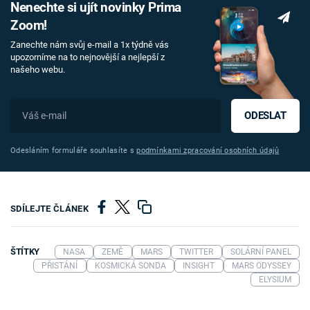
Nenechte si ujít novinky Prima
Zoom!
Zanechte nám svůj e-mail a 1x týdně vás
upozorníme na to nejnovější a nejlepší z
našeho webu.
ODESLAT
Odesláním formuláře souhlasíte s
podmínkami zpracování osobních údajů
SDÍLEJTE ČLÁNEK
ŠTÍTKY
NASA
ZEMĚ
MARS
TWITTER
SOLÁRNÍ PANEL
PŘISTÁNÍ
KOSMICKÁ SONDA
INSIGHT
MARS ODYSSEY
ELYSIUM