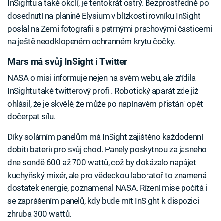
InSightu a také okolí, je tentokrát ostrý. Bezprostředně po
dosednutí na planině Elysium v blízkosti rovníku InSight
poslal na Zemi fotografii s patrnými prachovými částicemi
na ještě neodklopeném ochranném krytu čočky.
Mars má svůj InSight i Twitter
NASA o misi informuje nejen na svém webu, ale zřídila
InSightu také twitterový profil. Robotický aparát zde již
ohlásil, že je skvělé, že může po napínavém přistání opět
dočerpat sílu.
Díky solárním panelům má InSight zajištěno každodenní
dobití baterií pro svůj chod. Panely poskytnou za jasného
dne sondě 600 až 700 wattů, což by dokázalo napájet
kuchyňský mixér, ale pro vědeckou laboratoř to znamená
dostatek energie, poznamenal NASA. Řízení mise počítá i
se zaprášením panelů, kdy bude mít InSight k dispozici
zhruba 300 wattů.