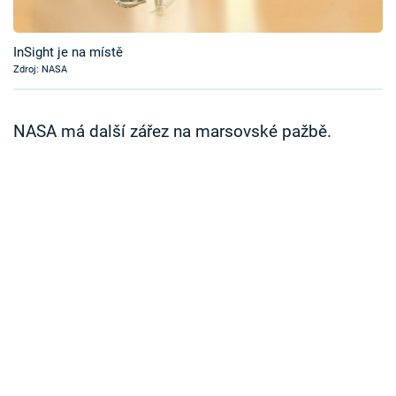
Časopis
InSight je na místě
Sledujte prima+
Zdroj: NASA
Přihlášení
NASA má další zářez na marsovské pažbě.
Sledujte nás