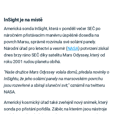
InSight je na místě
Americká sonda InSight, která v pondělí večer SEČ po
náročném přistávacím manévru úspěšně dosedla na
povrch Marsu, správně rozvinula své solární panely.
Národní úřad pro letectví a vesmír (
NASA
) potvrzení získal
dnes brzy ráno SEČ díky satelitu Mars Odyssey, který od
roku 2001 rudou planetu obíhá.
"Naše družice Mars Odyssey volala domů, předala novinky o
InSightu, že jeho solární panely na marsovském povrchu
jsou rozevřené a sbírají sluneční svit,
" oznámil na twitteru
NASA.
Americký kosmický úřad také zveřejnil nový snímek, který
sonda po přistání pořídila. Záběr, na kterém jsou nástroje