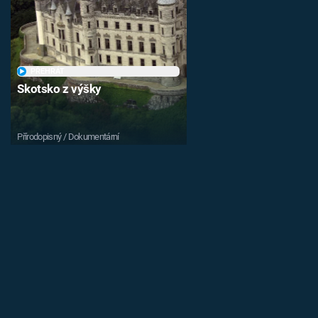
PŘEHRÁT
Skotsko z výšky
Přírodopisný / Dokumentární