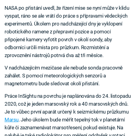
NASA po přistání uvedl, že řízení mise se nyní může v klidu
vyspat, ráno se ale vrátí do práce s přípravami vědeckých
experimentů. Úkolem pro nadcházející dny je vyklopení
robotického ramene z přepravní pozice a pomocí
připojené kamery vyfotit povrch v okolí sondy, aby
odborníci určili místa pro průzkum. Rozmístění a
zprovoznění nástrojů potrvá dva až tři měsíce.
V nadcházejícím mezičase ale nebude sonda pracovně
zahálet. S pomocí meteorologických senzorů a
magnetometru bude sledovat okolí přistání.
Práce InSightu na povrchu je naplánována do 24. listopadu
2020, což je jeden marsovský rok a 40 marsovských dnů.
Je to vůbec první aparát určený k seizmickému průzkumu
Marsu
. Jeho úkolem bude měřit tepelný tok v planetární
kůře či zaznamenávat marsotřesení, pokud existuje. Na
palubě je také radiolokátor pro měření odchylek v rotaci