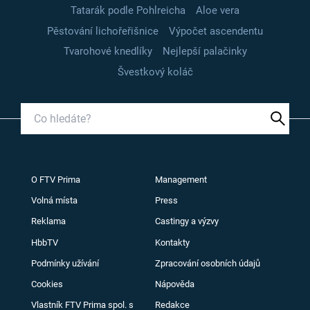
Tatarák podle Pohlreicha
Aloe vera
Pěstování lichořeřišnice
Výpočet ascendentu
Tvarohové knedlíky
Nejlepší palačinky
Švestkový koláč
O FTV Prima
Management
Volná místa
Press
Reklama
Castingy a výzvy
HbbTV
Kontakty
Podmínky užívání
Zpracování osobních údajů
Cookies
Nápověda
Vlastník FTV Prima spol. s
Redakce