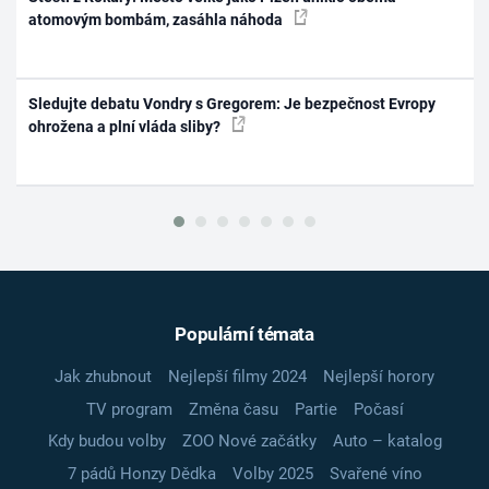
atomovým bombám, zasáhla náhoda
Sledujte debatu Vondry s Gregorem: Je bezpečnost Evropy
ohrožena a plní vláda sliby?
Populární témata
Jak zhubnout
Nejlepší filmy 2024
Nejlepší horory
TV program
Změna času
Partie
Počasí
Kdy budou volby
ZOO Nové začátky
Auto – katalog
7 pádů Honzy Dědka
Volby 2025
Svařené víno