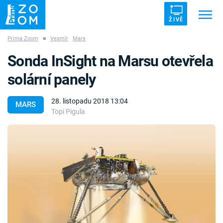
ŽIVĚ
Prima Zoom
■
Vesmír
Mars
Trendy:
ZRÁDCI
UFO
DRUHÁ SVĚTOVÁ VÁLKA
Sonda InSight na Marsu otevřela
ZÁHADY
VETŘELCI DÁVNOVĚKU
solární panely
28. listopadu 2018 13:04
MARS
Topi Pigula
Témata
Témata
Pořady
TV Program