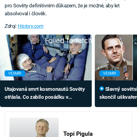
pro Sověty definitivním důkazem, že je možné, aby let
absolvoval i člověk.
Zdroj:
History.com
Failed to fetch
VESMÍR
VESMÍR
Utajovaná smrt kosmonautů Sověty
Slavný sovětský kosmonaut
otřásla. Co zabilo posádku v
skončil uškvařen
neporušené lodi?
Poslechněte si j
poslední slova
Topi Pigula