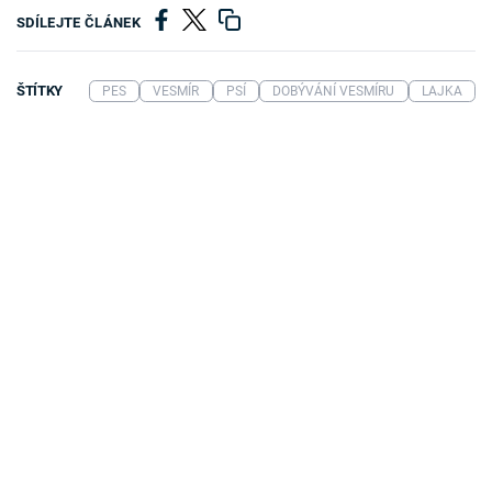
SDÍLEJTE ČLÁNEK
ŠTÍTKY
PES
VESMÍR
PSÍ
DOBÝVÁNÍ VESMÍRU
LAJKA