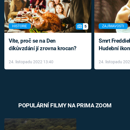
5
HISTORIE
ZAJÍMAVOSTI
Víte, proč se na Den
Smrt Freddie
díkůvzdání jí zrovna krocan?
Hudební ikon
až do konce 
24. listopadu 2022 13:40
24. listopadu 20
léky
POPULÁRNÍ FILMY NA PRIMA ZOOM