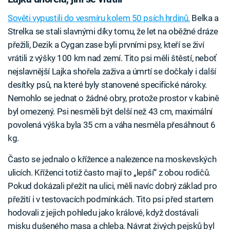
Sověti vypustili do vesmíru kolem 50 psích hrdinů.
Belka a
Strelka se stali slavnými díky tomu, že let na oběžné dráze
přežili, Dezik a Cygan zase byli prvními psy, kteří se živí
vrátili z výšky 100 km nad zemí. Tito psi měli štěstí, neboť
nejslavnější Lajka shořela zaživa a úmrtí se dočkaly i další
desítky psů, na které byly stanovené specifické nároky.
Nemohlo se jednat o žádné obry, protože prostor v kabině
byl omezený. Psi nesměli být delší než 43 cm, maximální
povolená výška byla 35 cm a váha nesměla přesáhnout 6
kg.
Často se jednalo o křížence a nalezence na moskevských
ulicích. Kříženci totiž často mají to „lepší“ z obou rodičů.
Pokud dokázali přežít na ulici, měli navíc dobrý základ pro
přežití i v testovacích podmínkách. Tito psi před startem
hodovali z jejich pohledu jako králové, když dostávali
misku dušeného masa a chleba. Návrat živých pejsků byl