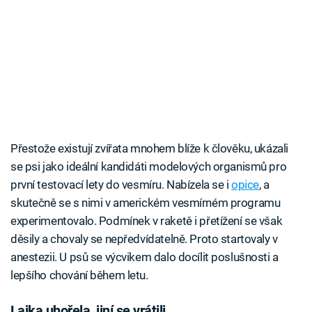
Přestože existují zvířata mnohem blíže k člověku, ukázali
se psi jako ideální kandidáti modelových organismů pro
první testovací lety do vesmíru. Nabízela se i
opice
, a
skutečně se s nimi v americkém vesmírném programu
experimentovalo. Podmínek v raketě i přetížení se však
děsily a chovaly se nepředvídatelně. Proto startovaly v
anestezii. U psů se výcvikem dalo docílit poslušnosti a
lepšího chování během letu.
Lajka uhořela, jiní se vrátili