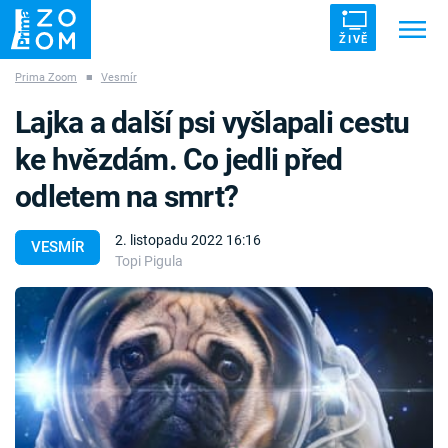
ŽIVĚ
Prima Zoom
■
Vesmír
Trendy:
ZRÁDCI
UFO
DRUHÁ SVĚTOVÁ VÁLKA
Lajka a další psi vyšlapali cestu
ZÁHADY
VETŘELCI DÁVNOVĚKU
ke hvězdám. Co jedli před
odletem na smrt?
2. listopadu 2022 16:16
VESMÍR
Topi Pigula
Témata
Témata
Pořady
TV Program