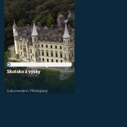
PŘEHRÁT
Skotsko z výšky
Dokumentární / Přírodopisný