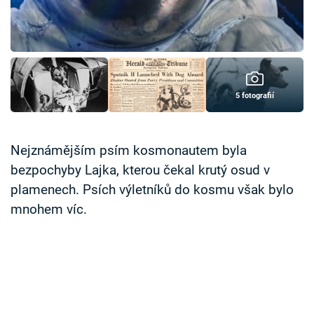
Časopis
Sledujte prima+
Přihlášení
5 fotografií
Sledujte nás
Nejznámějším psím kosmonautem byla
bezpochyby Lajka, kterou čekal krutý osud v
plamenech. Psích výletníků do kosmu však bylo
mnohem víc.