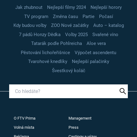
Jak zhubnout
Nejlepší filmy 2024
Nejlepší horory
TV program
Změna času
Partie
Počasí
Kdy budou volby
ZOO Nové začátky
Auto – katalog
7 pádů Honzy Dědka
Volby 2025
Svařené víno
Tatarák podle Pohlreicha
Aloe vera
Pěstování lichořeřišnice
Výpočet ascendentu
Tvarohové knedlíky
Nejlepší palačinky
Švestkový koláč
O FTV Prima
Management
Volná místa
Press
Reklama
Castingy a výzvy