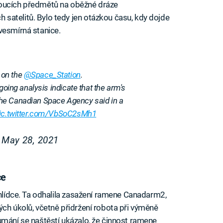
doucích předmětů na oběžné dráze
satelitů. Bylo tedy jen otázkou času, kdy dojde
vesmírná stanice.
 on the
@Space_Station
.
going analysis indicate that the arm's
he Canadian Space Agency said in a
ic.twitter.com/VbSoC2sMh1
)
May 28, 2021
ce
ohlídce. Ta odhalila zasažení ramene Canadarm2,
ých úkolů, včetně přidržení robota při výměně
umání se naštěstí ukázalo, že činnost ramene