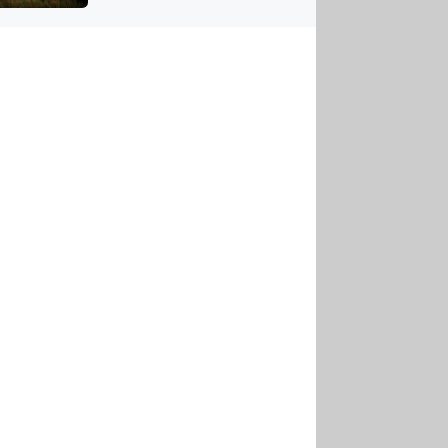
US
tornádem
RSUS
ZE A