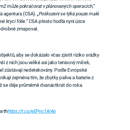
2 může pokračovat v plánovaných operacích,“
ká agentura (CSA).
„Poškození se týká pouze malé
é krycí fólie.“
CSA přesto hodlá nyní úzce
podrobně zmapovat.
jektů, aby se dokázalo včas zjistit riziko srážky
í z nich jsou veliké asi jako tenisový míček,
 zůstávají nedetekovány. Podle Evropské
kají zejména tím, že zbytky paliva a baterie z
ož se děje průměrně dvanáctkrát do roka.
arth
https://t.co/eEPnc1AI4o