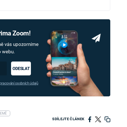
Prima Zoom!
dně vás upozorníme
ho webu.
ODESLAT
racování osobních údajů
ZEMĚ
SDÍLEJTE ČLÁNEK