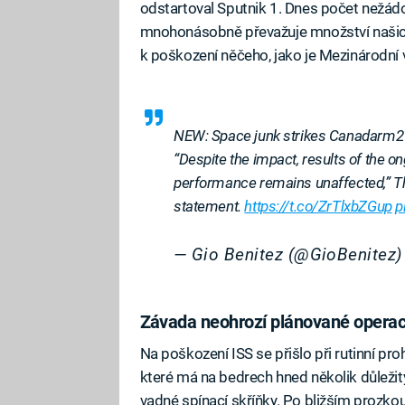
odstartoval Sputnik 1. Dnes počet nežá
mnohonásobně převažuje množství našich 
k poškození něčeho, jako je Mezinárodní 
NEW: Space junk strikes Canadarm2
“Despite the impact, results of the on
performance remains unaffected,” T
statement.
https://t.co/ZrTlxbZGup
p
— Gio Benitez (@GioBenitez
Závada neohrozí plánované opera
Na poškození ISS se přišlo při rutinní pr
které má na bedrech hned několik důležit
vadné spínací skříňky. Po bližším prozko