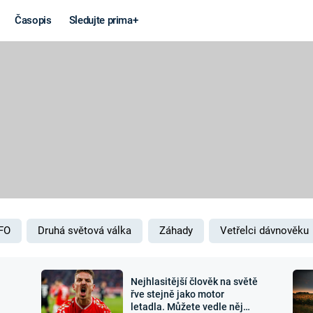
Časopis
Sledujte prima+
Věda a
Války
technika
STUDENÁ V
KORONAVIRUS
VÁLKA VE
VIETNAMU
VESMÍR
VÁLEČNÉ FI
MARS
SERIÁLY
FO
Druhá světová válka
Záhady
Vetřelci dávnověku
Nejhlasitější člověk na světě
Záhady a
Zajímav
řve stejně jako motor
letadla. Můžete vedle něj
konspirace