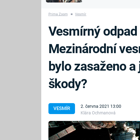
MARIE TEREZIE
vyhynuli
ADOLF HITLER
NAPOLEON
Prima Zoom
■
Vesmír
BONAPARTE
ATENTÁT NA
Vesmírný odpad 
REINHARDA
BRITSKÁ
HEYDRICHA
KRÁLOVSKÁ
Mezinárodní ves
RODINA
PRVNÍ SVĚTOVÁ
VÁLKA
bylo zasaženo a 
škody?
2. června 2021 13:00
VESMÍR
Klára Ochmanová