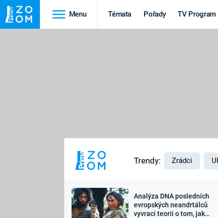
Menu
Témata
Pořady
TV Program
Cestování
Historie
HRADY A ZÁMKY
VIKINGOVÉ
HEDVÁBNÁ STEZKA
EPIDEMIE A
PANDEMIE
PŘÍRODA
STAROVĚKÝ EGYPT
Trendy:
Zrádci
U
Analýza DNA posledních
Druhá
Výročí
evropských neandrtálců
vyvrací teorii o tom, jak
světová válka