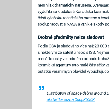
není nijak dramaticky narušena.
„Canadarm
vyjádřila se k události Kanadská kosmic
části výložníku robotického ramene a tepeln
spolupracovat s NASA a vzniklé škody 
Drobné předměty nelze sledovat
Podle CSA je sledováno více než 23 000 ob
s některým ze satelitů nebo s ISS. Nejmenš
menší kousky vesmírného odpadu bohužel
kosmické agentury tyto malé částečky vzni
ostatků vesmírných plavidel vybuchují, c
Distribution of space debris around E
pic.twitter.com/rQcopXbU0X