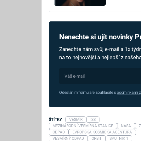
Nenechte si ujít novinky 
Zanechte nám svůj e-mail a 1x tý
na to nejnovější a nejlepší z naše
Odesláním formuláře souhlasíte s
podmínkami zp
ŠTÍTKY
VESMÍR
ISS
MEZINÁRODNÍ VESMÍRNÁ STANICE
NASA
ODPAD
EVROPSKÁ KOSMICKÁ AGENTURA
VESMÍRNÝ ODPAD
ORBIT
SPUTNIK 1