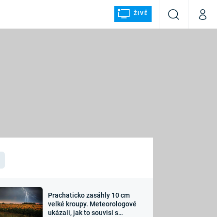
ŽIVĚ
Vyhledávání
Můj p
Prima+
ÁLKA
CNN Prima NEWS
Prima FRESH
Prima LIVING
LMY A
Prima Ženy
Prima LAJK
Prachaticko zasáhly 10 cm
osti
velké kroupy. Meteorologové
Sledujte nás
ukázali, jak to souvisí s