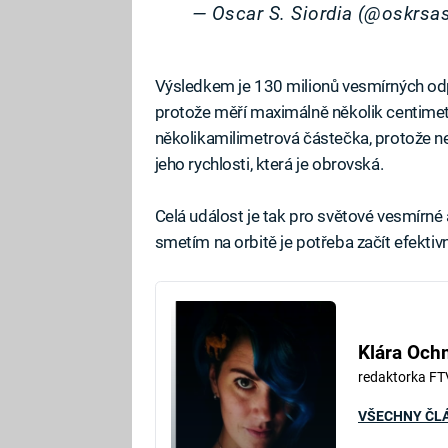
— Oscar S. Siordia (@oskrsa
Výsledkem je 130 milionů vesmírných odp
protože měří maximálně několik centime
několikamilimetrová částečka, protože neb
jeho rychlosti, která je obrovská.
Celá událost je tak pro světové vesmírn
smetím na orbitě je potřeba začít efektivně
Klára Oc
redaktorka FT
VŠECHNY ČL