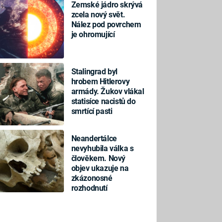
Zemské jádro skrývá
zcela nový svět.
Nález pod povrchem
je ohromující
Stalingrad byl
hrobem Hitlerovy
armády. Žukov vlákal
statisíce nacistů do
smrtící pasti
Neandertálce
nevyhubila válka s
člověkem. Nový
objev ukazuje na
zkázonosné
rozhodnutí