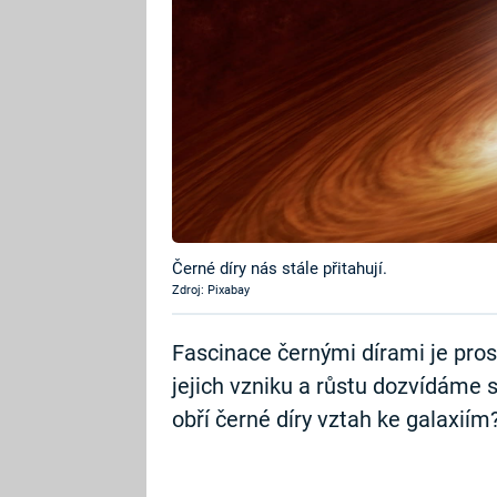
Černé díry nás stále přitahují.
Zdroj: Pixabay
Fascinace černými dírami je pros
jejich vzniku a růstu dozvídáme st
obří černé díry vztah ke galaxiím