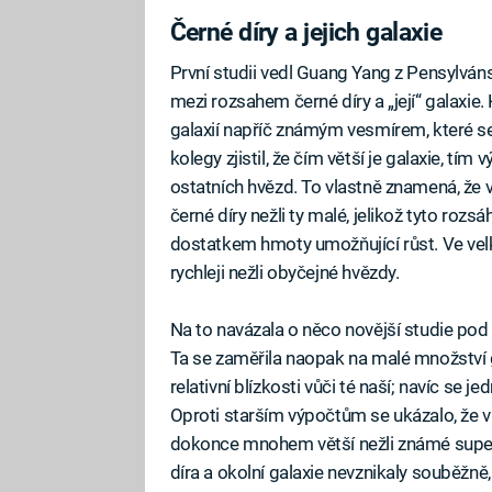
Černé díry a jejich galaxie
První studii vedl Guang Yang z Pensylváns
mezi rozsahem černé díry a „její“ galaxie.
galaxií napříč známým vesmírem, které se 
kolegy zjistil, že čím větší je galaxie, tí
ostatních hvězd. To vlastně znamená, že 
černé díry nežli ty malé, jelikož tyto rozs
dostatkem hmoty umožňující růst. Ve vel
rychleji nežli obyčejné hvězdy.
Na to navázala o něco novější studie po
Ta se zaměřila naopak na malé množství ga
relativní blízkosti vůči té naší; navíc se je
Oproti starším výpočtům se ukázalo, že v 
dokonce mnohem větší nežli známé super
díra a okolní galaxie nevznikaly souběžně,