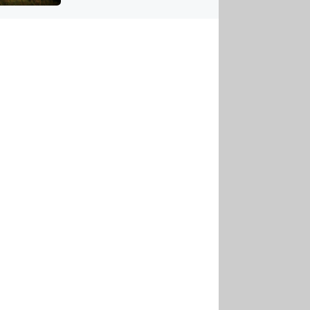
US
tornádem
RSUS
ZE A