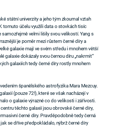
ké státní univerzity a jeho tým zkoumal vztah
 K tomuto účelu využili data o stovkách tisíc
samozřejmě velmi lišily svou velikostí. Yang s
m výraznější je poměr mezi růstem černé díry a
velké galaxie mají ve svém středu i mnohem větší
áhlé galaxie dokázaly svou černou díru „nakrmit“
kých galaxiích tedy černé díry rostly mnohem
d vedením španělského astrofyzika Mara Mezcuy.
laxií (pouze 72!), které se však nacházejí v
dnalo o galaxie výrazné co do velikosti i zářivosti.
centru těchto galaxií jsou obrovské černé díry,
masivní černé díry. Pravděpodobně tedy černá
 jak se dříve předpokládalo, nýbrž černé díry