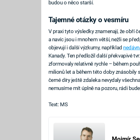
budou o něco starší.
Tajemné otázky o vesmíru
V praxi tyto výsledky znamenají, že obří čer
a navíc jsou i mnohem větší, nežli se pře
objevují i další výzkumy, například
nedávn
Kanady. Ten předložil další překvapivé tvrz
zformovaly relativně rychle – během pou
milionů let a během této doby znásobily sv
černé díry ještě zdaleka nevydaly všechna
nemusíme mít úplně na pozoru, rádi bude
Text: MS
Mojmír Se