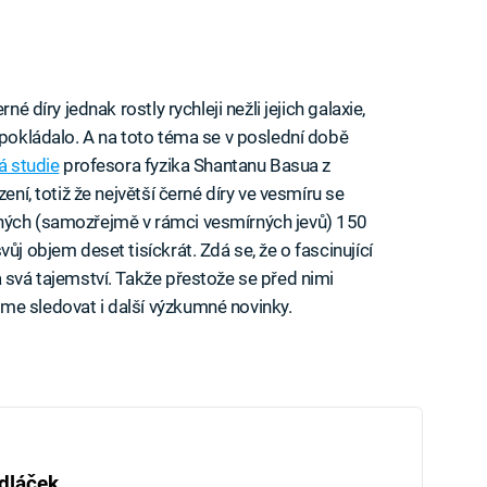
né díry jednak rostly rychleji nežli jejich galaxie,
dpokládalo. A na toto téma se v poslední době
á studie
profesora fyzika Shantanu Basua z
ení, totiž že největší černé díry ve vesmíru se
hých (samozřejmě v rámci vesmírných jevů) 150
ůj objem deset tisíckrát. Zdá se, že o fascinující
 svá tajemství. Takže přestože se před nimi
me sledovat i další výzkumné novinky.
dláček