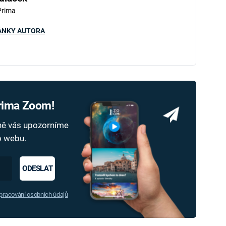
Prima
ÁNKY AUTORA
Prima Zoom!
dně vás upozorníme
ho webu.
ODESLAT
racování osobních údajů