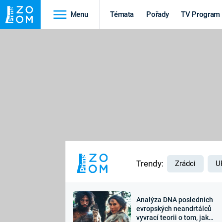
Menu
Témata
Pořady
TV Program
Cestování
Historie
HRADY A ZÁMKY
VIKINGOVÉ
HEDVÁBNÁ STEZKA
EPIDEMIE A
PANDEMIE
PŘÍRODA
STAROVĚKÝ EGYPT
Trendy:
Zrádci
U
Analýza DNA posledních
Druhá
Výročí
evropských neandrtálců
vyvrací teorii o tom, jak
světová válka