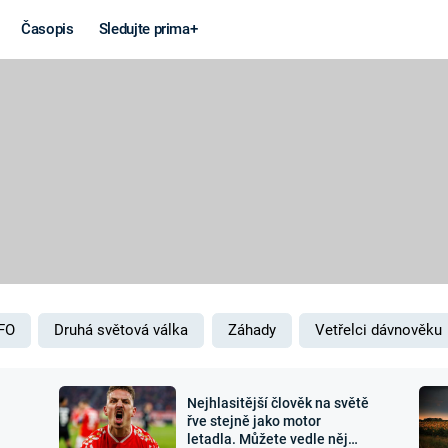
Časopis
Sledujte prima+
Věda a
Války
technika
STUDENÁ V
KORONAVIRUS
VÁLKA VE
VIETNAMU
VESMÍR
VÁLEČNÉ FI
MARS
SERIÁLY
FO
Druhá světová válka
Záhady
Vetřelci dávnověku
Nejhlasitější člověk na světě
Záhady a
Zajímav
řve stejně jako motor
letadla. Můžete vedle něj
konspirace