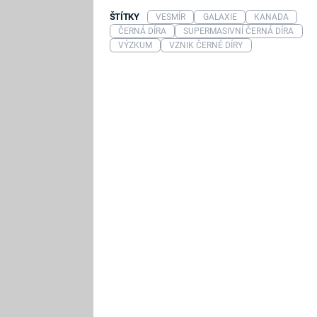
ŠTÍTKY
VESMÍR
GALAXIE
KANADA
ČERNÁ DÍRA
SUPERMASIVNÍ ČERNÁ DÍRA
VÝZKUM
VZNIK ČERNÉ DÍRY