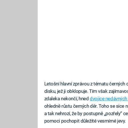
Letošní hlavní zprávou z tématu černých 
disku, jež ji obklopuje. Tím však zajímav
zdaleka nekončí, hned
dvojice nedávných 
ohledně růstu černých děr. Toho se sice n
a tak nehrozí, že by postupně „pozřely“ c
pomoci pochopit důležité vesmírné jevy.