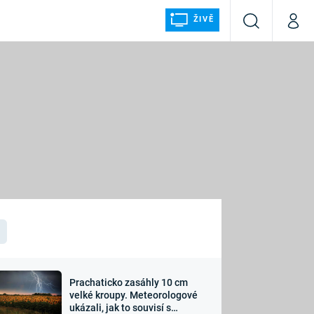
ŽIVĚ
Vyhledávání
Můj p
Prima+
ÁLKA
CNN Prima NEWS
Prima FRESH
Prima LIVING
LMY A
Prima Ženy
Prima LAJK
Prachaticko zasáhly 10 cm
osti
velké kroupy. Meteorologové
Sledujte nás
ukázali, jak to souvisí s