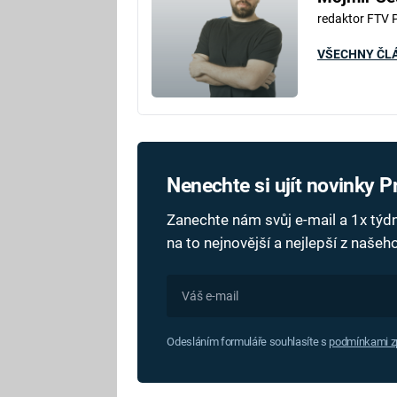
redaktor FTV 
VŠECHNY ČL
Nenechte si ujít novinky 
Zanechte nám svůj e-mail a 1x tý
na to nejnovější a nejlepší z naše
Odesláním formuláře souhlasíte s
podmínkami zp