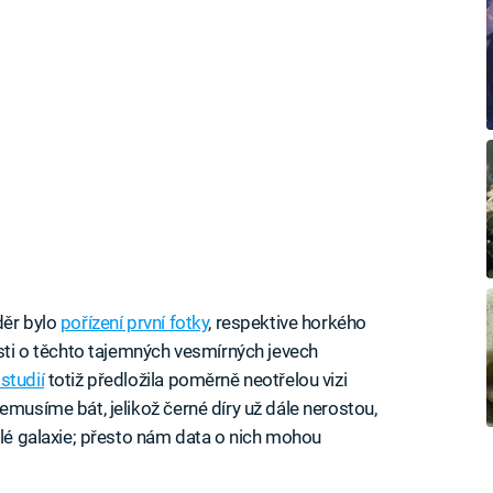
děr bylo
pořízení první fotky
, respektive horkého
osti o těchto tajemných vesmírných jevech
studií
totiž předložila poměrně neotřelou vizi
emusíme bát, jelikož černé díry už dále nerostou,
elé galaxie; přesto nám data o nich mohou