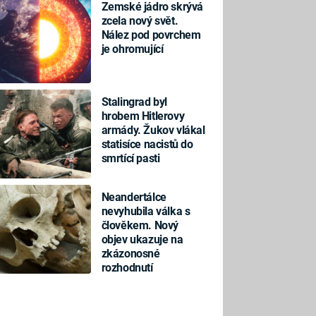
Zemské jádro skrývá
zcela nový svět.
Nález pod povrchem
je ohromující
Stalingrad byl
hrobem Hitlerovy
armády. Žukov vlákal
statisíce nacistů do
smrtící pasti
Neandertálce
nevyhubila válka s
člověkem. Nový
objev ukazuje na
zkázonosné
rozhodnutí