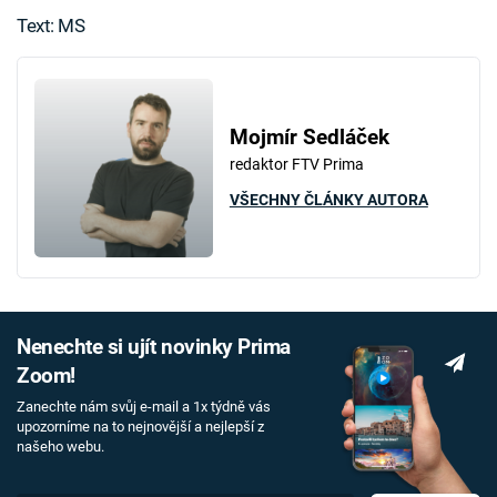
Text: MS
Mojmír Sedláček
redaktor FTV Prima
VŠECHNY ČLÁNKY AUTORA
Nenechte si ujít novinky Prima
Zoom!
Zanechte nám svůj e-mail a 1x týdně vás
upozorníme na to nejnovější a nejlepší z
našeho webu.