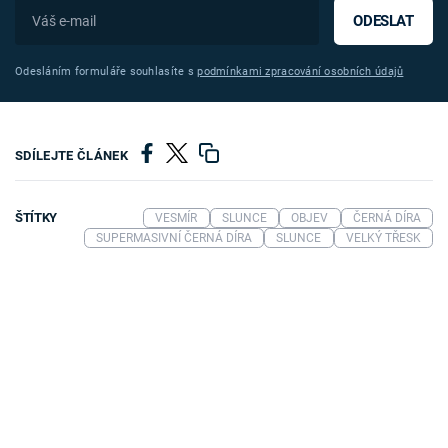
ODESLAT
Odesláním formuláře souhlasíte s
podmínkami zpracování osobních údajů
SDÍLEJTE ČLÁNEK
ŠTÍTKY
VESMÍR
SLUNCE
OBJEV
ČERNÁ DÍRA
SUPERMASIVNÍ ČERNÁ DÍRA
SLUNCE
VELKÝ TŘESK