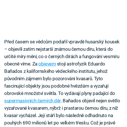
Před časem se vědcům podařil vpravdě husarský kousek
– objevili zatím nejstarší známou černou díru, která do
určité míry mění, co o černých dírách a fungování vesmíru
obecně víme. Za
objevem
stojí astrofyzik Eduardo
Bañados z kalifornského vědeckého institutu, jehož
původním zájmem bylo pozorování kvasarů. Tyto
fascinující objekty jsou podobné hvězdám a vyzařují
obrovské množství světla. To vydávají plyny padající do
supermasivních černých děr
. Bañados objevil nejen světlo
vyzařované kvasarem, nýbrž i prastarou černou díru, z níž
kvasar vycházel. Její stáří bylo následně odhadnuto na
pouhých 690 milionů let po velkém třesku. Což je právě