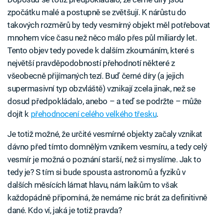
zpočátku malé a postupně se zvětšují. K nárůstu do
takových rozměrů by tedy vesmírný objekt měl potřebovat
mnohem více času než něco málo přes půl miliardy let.
Tento objev tedy povede k dalším zkoumáním, které s
největší pravděpodobností přehodnotí některé z
všeobecně přijímaných tezí. Buď černé díry (a jejich
supermasivní typ obzvláště) vznikají zcela jinak, než se
dosud předpokládalo, anebo – a teď se podržte – může
dojít k
přehodnocení celého velkého třesku
.
Je totiž možné, že určité vesmírné objekty začaly vznikat
dávno před tímto domnělým vznikem vesmíru, a tedy celý
vesmír je možná o poznání starší, než si myslíme. Jak to
tedy je? S tím si bude spousta astronomů a fyziků v
dalších měsících lámat hlavu, nám laikům to však
každopádně připomíná, že nemáme nic brát za definitivně
dané. Kdo ví, jaká je totiž pravda?