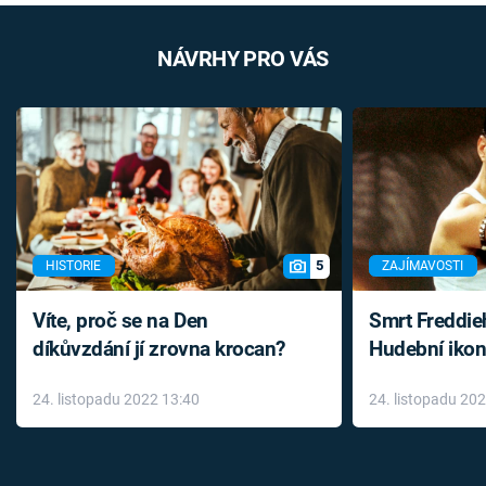
NÁVRHY PRO VÁS
5
HISTORIE
ZAJÍMAVOSTI
Víte, proč se na Den
Smrt Freddie
díkůvzdání jí zrovna krocan?
Hudební ikon
až do konce 
24. listopadu 2022 13:40
24. listopadu 20
léky