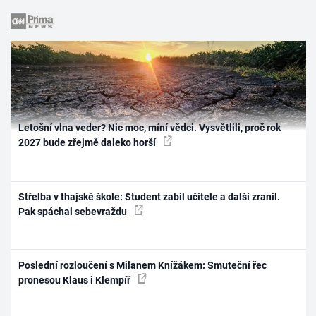
Letošní vlna veder? Nic moc, míní vědci. Vysvětlili, proč rok
2027 bude zřejmě daleko horší
Střelba v thajské škole: Student zabil učitele a další zranil.
Pak spáchal sebevraždu
Poslední rozloučení s Milanem Knížákem: Smuteční řec
pronesou Klaus i Klempíř