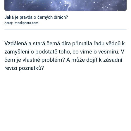
Časopis
Jaká je pravda o černých dírách?
Sledujte prima+
Zdroj: istockphoto.com
Přihlášení
Vzdálená a stará černá díra přinutila řadu vědců k
zamyšlení o podstatě toho, co víme o vesmíru. V
čem je vlastně problém? A může dojít k zásadní
Sledujte nás
revizi poznatků?