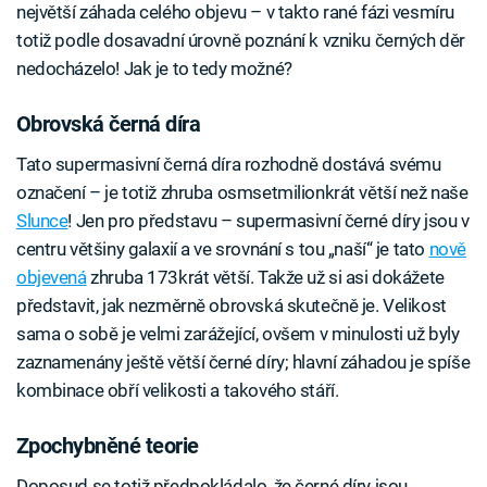
největší záhada celého objevu – v takto rané fázi vesmíru
totiž podle dosavadní úrovně poznání k vzniku černých děr
nedocházelo! Jak je to tedy možné?
Obrovská černá díra
Tato supermasivní černá díra rozhodně dostává svému
označení – je totiž zhruba osmsetmilionkrát větší než naše
Slunce
! Jen pro představu – supermasivní černé díry jsou v
centru většiny galaxií a ve srovnání s tou „naší“ je tato
nově
objevená
zhruba 173krát větší. Takže už si asi dokážete
představit, jak nezměrně obrovská skutečně je. Velikost
sama o sobě je velmi zarážející, ovšem v minulosti už byly
zaznamenány ještě větší černé díry; hlavní záhadou je spíše
kombinace obří velikosti a takového stáří.
Zpochybněné teorie
Doposud se totiž předpokládalo, že černé díry jsou