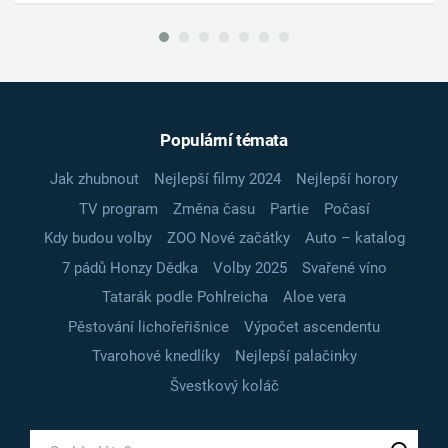
Populární témata
Jak zhubnout
Nejlepší filmy 2024
Nejlepší horory
TV program
Změna času
Partie
Počasí
Kdy budou volby
ZOO Nové začátky
Auto – katalog
7 pádů Honzy Dědka
Volby 2025
Svařené víno
Tatarák podle Pohlreicha
Aloe vera
Pěstování lichořeřišnice
Výpočet ascendentu
Tvarohové knedlíky
Nejlepší palačinky
Švestkový koláč