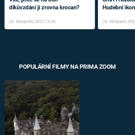
díkůvzdání jí zrovna krocan?
Hudební ikon
až do konce 
24. listopadu 2022 13:40
24. listopadu 20
léky
POPULÁRNÍ FILMY NA PRIMA ZOOM