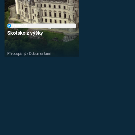
PŘEHRÁT
Skotsko z výšky
Přírodopisný / Dokumentární