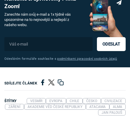
Zoom!
Zanechte nám svůj e-mail a 1x týdně vás
upozorníme na to nejnovější a nejlepší z
našeho webu.
ODESLAT
Odesláním formuláře souhlasíte s
podmínkami zpracování osobních údajů
SDÍLEJTE ČLÁNEK
ŠTÍTKY
VESMÍR
EVROPA
CHILE
ČESKO
CIVILIZACE
ZÁŘENÍ
AKADEMIE VĚD ČESKÉ REPUBLIKY
ATACAMA
ALMA
JAN PALOUŠ