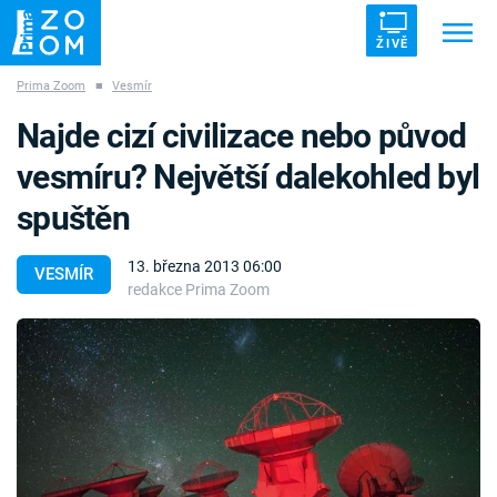
ŽIVĚ
Prima Zoom
■
Vesmír
Trendy:
ZRÁDCI
UFO
DRUHÁ SVĚTOVÁ VÁLKA
Najde cizí civilizace nebo původ
ZÁHADY
VETŘELCI DÁVNOVĚKU
vesmíru? Největší dalekohled byl
spuštěn
13. března 2013 06:00
VESMÍR
redakce Prima Zoom
Témata
Témata
Pořady
TV Program