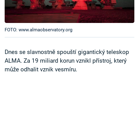
Časopis
Sledujte prima+
FOTO: www.almaobservatory.org
Přihlášení
Dnes se slavnostně spouští gigantický teleskop
ALMA. Za 19 miliard korun vznikl přístroj, který
Sledujte nás
může odhalit vznik vesmíru.