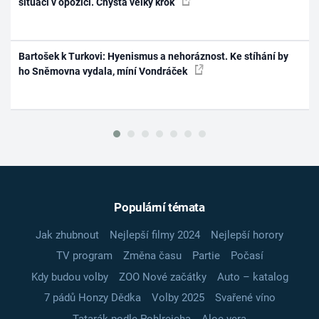
situaci v opozici. Chystá velký krok
Bartošek k Turkovi: Hyenismus a nehoráznost. Ke stíhání by
ho Sněmovna vydala, míní Vondráček
Populární témata
Jak zhubnout
Nejlepší filmy 2024
Nejlepší horory
TV program
Změna času
Partie
Počasí
Kdy budou volby
ZOO Nové začátky
Auto – katalog
7 pádů Honzy Dědka
Volby 2025
Svařené víno
Tatarák podle Pohlreicha
Aloe vera