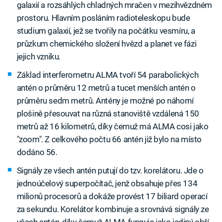
galaxií a rozsáhlých chladných mračen v mezihvězdném
prostoru. Hlavním posláním radioteleskopu bude
studium galaxií, jež se tvořily na počátku vesmíru, a
průzkum chemického složení hvězd a planet ve fázi
jejich vzniku.
Základ interferometru ALMA tvoří 54 parabolických
antén o průměru 12 metrů a tucet menších antén o
průměru sedm metrů. Antény je možné po náhorní
plošině přesouvat na různá stanoviště vzdálená 150
metrů až 16 kilometrů, díky čemuž má ALMA cosi jako
"zoom". Z celkového počtu 66 antén již bylo na místo
dodáno 56.
Signály ze všech antén putují do tzv. korelátoru. Jde o
jednoúčelový superpočítač, jenž obsahuje přes 134
milionů procesorů a dokáže provést 17 biliard operací
za sekundu. Korelátor kombinuje a srovnává signály ze