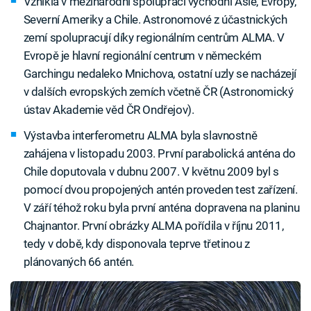
Vznikla v mezinárodní spolupráci východní Asie, Evropy,
Severní Ameriky a Chile. Astronomové z účastnických
zemí spolupracují díky regionálním centrům ALMA. V
Evropě je hlavní regionální centrum v německém
Garchingu nedaleko Mnichova, ostatní uzly se nacházejí
v dalších evropských zemích včetně ČR (Astronomický
ústav Akademie věd ČR Ondřejov).
Výstavba interferometru ALMA byla slavnostně
zahájena v listopadu 2003. První parabolická anténa do
Chile doputovala v dubnu 2007. V květnu 2009 byl s
pomocí dvou propojených antén proveden test zařízení.
V září téhož roku byla první anténa dopravena na planinu
Chajnantor. První obrázky ALMA pořídila v říjnu 2011,
tedy v době, kdy disponovala teprve třetinou z
plánovaných 66 antén.