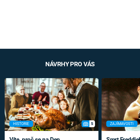
NÁVRHY PRO VÁS
5
HISTORIE
ZAJÍMAVOSTI
Víte, proč se na Den
Smrt Freddie