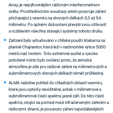
Array, je nejvýkonnějším rádiovým interferometrem
světa. Prostřednictvím soustavy antén pozoruje záření
přicházející z vesmíru na vlnových délkách 0,3 až 9,6
milimetru. Po úplném dokončení převýší svou citlivostí
a rozlišením všechny stávající systémy tohoto druhu.
Zařízení bylo vybudováno v chilské poušti Atakama na
planině Chajnantor, která leží v nadmořské výšce 5000
metrů nad mořem. Toto extrémně suché a vysoko
položené místo bylo zvoleno proto, že zemská
atmosféra je zde pro rádiové záření na milimetrových a
submilimetrových vlnových délkách téměř průhledná.
ALMA nabídne pohled do chladných oblastí vesmíru,
které jsou opticky neviditelné, avšak v milimetrové a
submilimetrové části spektra jasně září. Do této části
spektra, stojící na pomezí mezi infračerveným zářením a
rádiovými vlnami, je posunuto záření nejvzdálenějších