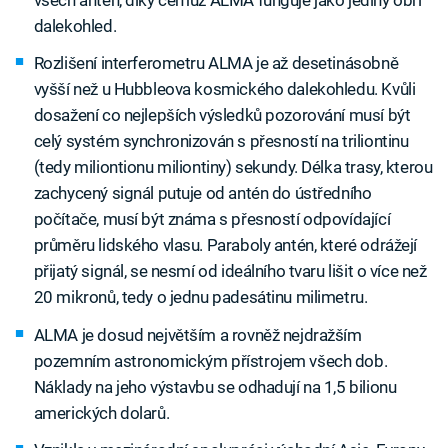
všech antén, díky čemuž ALMA funguje jako jediný obří
dalekohled.
Rozlišení interferometru ALMA je až desetinásobně
vyšší než u Hubbleova kosmického dalekohledu. Kvůli
dosažení co nejlepších výsledků pozorování musí být
celý systém synchronizován s přesností na triliontinu
(tedy miliontionu miliontiny) sekundy. Délka trasy, kterou
zachycený signál putuje od antén do ústředního
počítače, musí být známa s přesností odpovídající
průměru lidského vlasu. Paraboly antén, které odrážejí
přijatý signál, se nesmí od ideálního tvaru lišit o více než
20 mikronů, tedy o jednu padesátinu milimetru.
ALMA je dosud největším a rovněž nejdražším
pozemním astronomickým přístrojem všech dob.
Náklady na jeho výstavbu se odhadují na 1,5 bilionu
amerických dolarů.