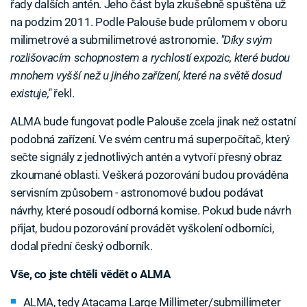
řady dalších antén. Jeho část byla zkušebně spuštěna už
na podzim 2011. Podle Palouše bude průlomem v oboru
milimetrové a submilimetrové astronomie.
"Díky svým
rozlišovacím schopnostem a rychlostí expozic, které budou
mnohem vyšší než u jiného zařízení, které na světě dosud
existuje,"
řekl.
ALMA bude fungovat podle Palouše zcela jinak než ostatní
podobná zařízení. Ve svém centru má superpočítač, který
sečte signály z jednotlivých antén a vytvoří přesný obraz
zkoumané oblasti. Veškerá pozorování budou prováděna
servisním způsobem - astronomové budou podávat
návrhy, které posoudí odborná komise. Pokud bude návrh
přijat, budou pozorování provádět vyškolení odborníci,
dodal přední český odborník.
Vše, co jste chtěli vědět o ALMA
ALMA, tedy Atacama Large Millimeter/submillimeter