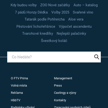
Kdy budou volby
ZOO Nové začátky
Auto – katalog
7 pádů Honzy Dědka
Volby 2025
Svařené víno
Tatarák podle Pohlreicha
Aloe vera
Pěstování lichořeřišnice
Výpočet ascendentu
Tvarohové knedlíky
Nejlepší palačinky
Švestkový koláč
O FTV Prima
Management
Volná místa
Press
Reklama
Castingy a výzvy
HbbTV
Kontakty
Podmínky užívání
Zpracování osobních údajů