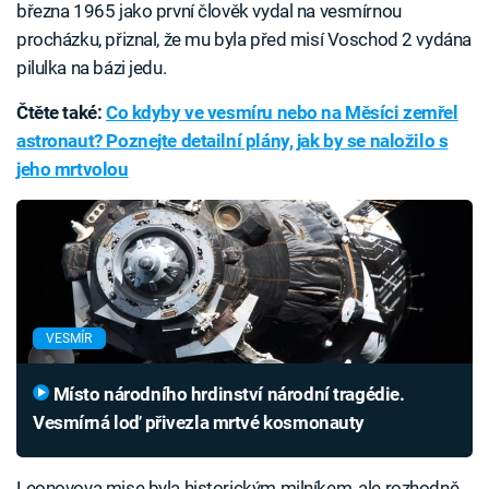
března 1965 jako první člověk vydal na vesmírnou
procházku, přiznal, že mu byla před misí Voschod 2 vydána
pilulka na bázi jedu.
Čtěte také:
Co kdyby ve vesmíru nebo na Měsíci zemřel
astronaut? Poznejte detailní plány, jak by se naložilo s
jeho mrtvolou
VESMÍR
Místo národního hrdinství národní tragédie.
Vesmírná loď přivezla mrtvé kosmonauty
Leonovova mise byla historickým milníkem, ale rozhodně