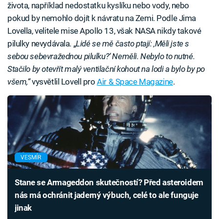
života, například nedostatku kyslíku nebo vody, nebo
pokud by nemohlo dojít k návratu na Zemi. Podle Jima
Lovella, velitele mise Apollo 13, však NASA nikdy takové
pilulky nevydávala. „
Lidé se mě často ptají: ‚Měli jste s
sebou sebevražednou pilulku?‘ Neměli. Nebylo to nutné.
Stačilo by otevřít malý ventilační kohout na lodi a bylo by po
všem,“
vysvětlil Lovell pro
Air & Space Magazine
.
VESMÍR
Stane se Armageddon skutečností? Před asteroidem
nás má ochránit jaderný výbuch, celé to ale funguje
jinak