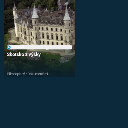
PŘEHRÁT
Skotsko z výšky
Přírodopisný / Dokumentární