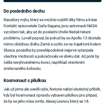
Do posledního dechu
Navzdory mýtu, který se možná rozšířil díky filmu a knize
Kontakt spisovatele Carla Sagana, jsou astronauti NASA
vycvičeni tak, aby až do poslední chvíle hledali řešení
problému. Lovell popsal, že pokud by se Apollo 13 dostalo
mimo oběžnou dráhu Země a ocitlo se na trajektorii kolem
Slunce, posádka by pravděpodobně nejprve vyčerpala
všechny možnosti a pokračovala ve sběru dat. Až poté by
čelila nevyhnutelnému konci, například otevřením
zmiňovaného kohoutu.
Kosmonaut s pilulkou
Jak už jsme ale uvedli výše, historie nabízí skutečný příběh,
kdy byl kosmonaut opravdu vybaven pilulkou pro případ,
že by se jeho mise zvrtla. Alexej Leonov, který se 18.