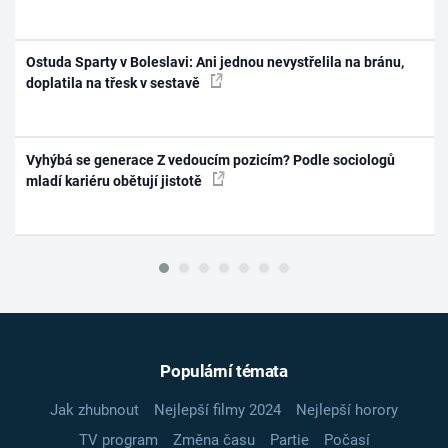
Ostuda Sparty v Boleslavi: Ani jednou nevystřelila na bránu,
doplatila na třesk v sestavě
Vyhýbá se generace Z vedoucím pozicím? Podle sociologů
mladí kariéru obětují jistotě
Populární témata
Jak zhubnout
Nejlepší filmy 2024
Nejlepší horory
TV program
Změna času
Partie
Počasí