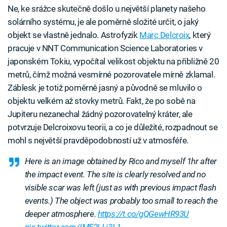
Ne, ke srážce skutečně došlo u největší planety našeho
solárního systému, je ale poměrně složité určit, o jaký
objekt se vlastně jednalo. Astrofyzik
Marc Delcroix
, který
pracuje v NNT Communication Science Laboratories v
japonském Tokiu, vypočítal velikost objektu na přibližně 20
metrů, čímž možná vesmírné pozorovatele mírně zklamal.
Záblesk je totiž poměrně jasný a původně se mluvilo o
objektu velkém až stovky metrů. Fakt, že po sobě na
Jupiteru nezanechal žádný pozorovatelný kráter, ale
potvrzuje Delcroixovu teorii, a co je důležité, rozpadnout se
mohl s největší pravděpodobností už v atmosféře.
Here is an image obtained by Rico and myself 1hr after
the impact event. The site is clearly resolved and no
visible scar was left (just as with previous impact flash
events.) The object was probably too small to reach the
deeper atmosphere.
https://t.co/gQGewHR93U
pic.twitter.com/IME2LLj3L1