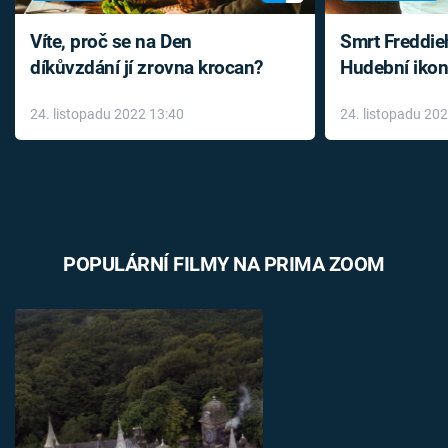
Víte, proč se na Den
Smrt Freddie
díkůvzdání jí zrovna krocan?
Hudební ikon
až do konce 
24. listopadu 2022 13:40
24. listopadu 20
léky
POPULÁRNÍ FILMY NA PRIMA ZOOM