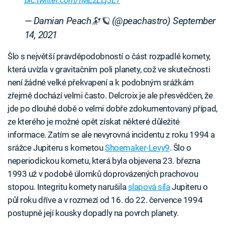
— Damian Peach🔭🪐 (@peachastro)
September
14, 2021
Šlo s největší pravděpodobností o část rozpadlé komety,
která uvízla v gravitačním poli planety, což ve skutečnosti
není žádné velké překvapení a k podobným srážkám
zřejmě dochází velmi často. Delcroix je ale přesvědčen, že
jde po dlouhé době o velmi dobře zdokumentovaný případ,
ze kterého je možné opět získat některé důležité
informace. Zatím se ale nevyrovná incidentu z roku 1994 a
srážce Jupiteru s kometou
Shoemaker-Levy9
. Šlo o
neperiodickou kometu, která byla objevena 23. března
1993 už v podobě úlomků doprovázených prachovou
stopou. Integritu komety narušila
slapová síla
Jupiteru o
půl roku dříve a v rozmezí od 16. do 22. července 1994
postupně její kousky dopadly na povrch planety.