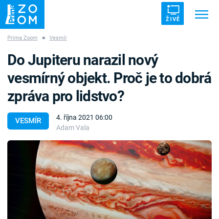
ŽIVĚ
Prima Zoom
■
Vesmír
Trendy:
ZRÁDCI
UFO
DRUHÁ SVĚTOVÁ VÁLKA
Do Jupiteru narazil nový
ZÁHADY
VETŘELCI DÁVNOVĚKU
vesmírný objekt. Proč je to dobrá
zpráva pro lidstvo?
4. října 2021 06:00
VESMÍR
Adam Vala
Témata
Témata
Pořady
TV Program