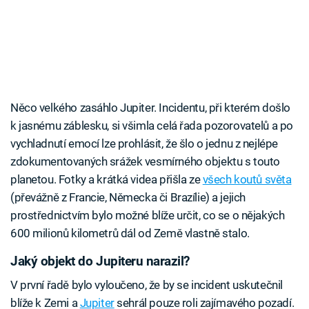
Něco velkého zasáhlo Jupiter. Incidentu, při kterém došlo
k jasnému záblesku, si všimla celá řada pozorovatelů a po
vychladnutí emocí lze prohlásit, že šlo o jednu z nejlépe
zdokumentovaných srážek vesmírného objektu s touto
planetou. Fotky a krátká videa přišla ze
všech koutů světa
(převážně z Francie, Německa či Brazílie) a jejich
prostřednictvím bylo možné blíže určit, co se o nějakých
600 milionů kilometrů dál od Země vlastně stalo.
Jaký objekt do Jupiteru narazil?
V první řadě bylo vyloučeno, že by se incident uskutečnil
blíže k Zemi a
Jupiter
sehrál pouze roli zajímavého pozadí.