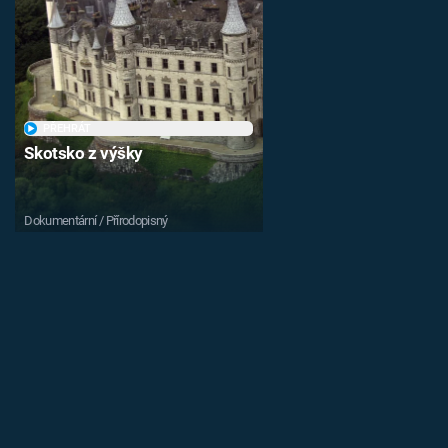
PŘEHRÁT
Skotsko z výšky
Dokumentární / Přírodopisný