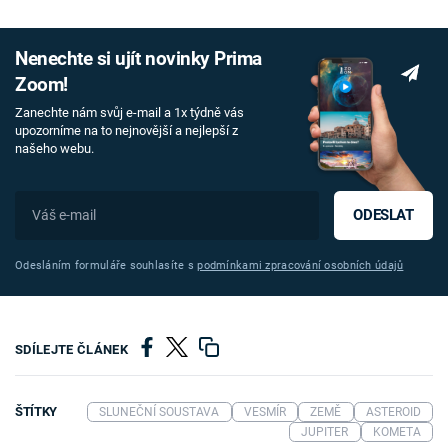
Nenechte si ujít novinky Prima
Zoom!
Zanechte nám svůj e-mail a 1x týdně vás
upozorníme na to nejnovější a nejlepší z
našeho webu.
ODESLAT
Odesláním formuláře souhlasíte s
podmínkami zpracování osobních údajů
SDÍLEJTE ČLÁNEK
ŠTÍTKY
SLUNEČNÍ SOUSTAVA
VESMÍR
ZEMĚ
ASTEROID
JUPITER
KOMETA