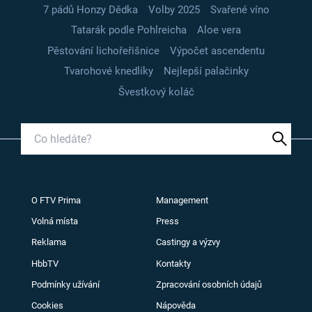
7 pádů Honzy Dědka
Volby 2025
Svařené víno
Tatarák podle Pohlreicha
Aloe vera
Pěstování lichořeřišnice
Výpočet ascendentu
Tvarohové knedlíky
Nejlepší palačinky
Švestkový koláč
O FTV Prima
Management
Volná místa
Press
Reklama
Castingy a výzvy
HbbTV
Kontakty
Podmínky užívání
Zpracování osobních údajů
Cookies
Nápověda