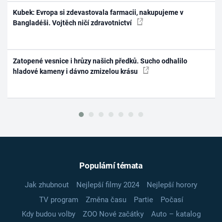
Kubek: Evropa si zdevastovala farmacii, nakupujeme v
Bangladéši. Vojtěch ničí zdravotnictví
Zatopené vesnice i hrůzy našich předků. Sucho odhalilo
hladové kameny i dávno zmizelou krásu
Populární témata
Jak zhubnout
Nejlepší filmy 2024
Nejlepší horory
TV program
Změna času
Partie
Počasí
Kdy budou volby
ZOO Nové začátky
Auto – katalog