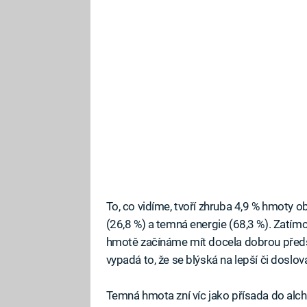
To, co vidíme, tvoří zhruba 4,9 % hmoty 
(26,8 %) a temná energie (68,3 %). Zatí
hmotě začínáme mít docela dobrou předsta
vypadá to, že se blýská na lepší či doslova
Temná hmota zní víc jako přísada do alch