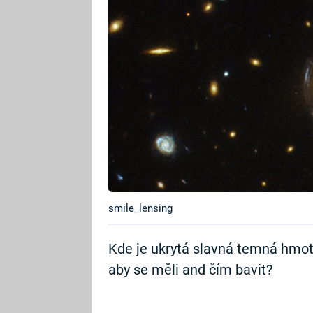
smile_lensing
Kde je ukrytá slavná temná hmota?
aby se měli and čím bavit?