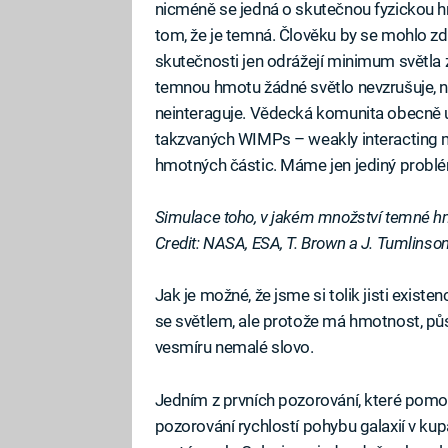
nicméně se jedná o skutečnou fyzickou hmo
tom, že je temná. Člověku by se mohlo zdá
skutečnosti jen odrážejí minimum světla 
temnou hmotu žádné světlo nevzrušuje, neo
neinteraguje. Vědecká komunita obecně u
takzvaných WIMPs – weakly interacting ma
hmotných částic. Máme jen jediný prob
Simulace toho, v jakém množství temné hm
Credit: NASA, ESA, T. Brown a J. Tumlinson
Jak je možné, že jsme si tolik jisti exis
se světlem, ale protože má hmotnost, půs
vesmíru nemalé slovo.
Jedním z prvních pozorování, které pomoh
pozorování rychlostí pohybu galaxií v kup