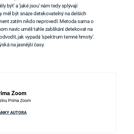
ly být’ a ‘jaké jsou’ nám tedy splývají
by měl být snáze detekovatelný na delších
iment zatím nikdo neprovedl. Metoda sama o
om navíc uměli tahle zablikání detekovat na
odvodit, jak vypadá ‘spektrum temné hmoty’.
ská na jasnější časy.
rima Zoom
zínu Prima Zoom
ÁNKY AUTORA