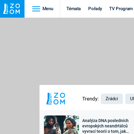
Menu
Témata
Pořady
TV Program
Cestování
Historie
HRADY A ZÁMKY
VIKINGOVÉ
HEDVÁBNÁ STEZKA
EPIDEMIE A
PANDEMIE
PŘÍRODA
STAROVĚKÝ EGYPT
Trendy:
Zrádci
U
Analýza DNA posledních
Druhá
Výročí
evropských neandrtálců
vyvrací teorii o tom, jak
světová válka