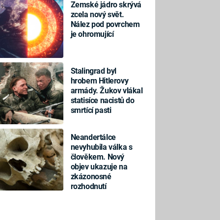
Zemské jádro skrývá
zcela nový svět.
Nález pod povrchem
je ohromující
Stalingrad byl
hrobem Hitlerovy
armády. Žukov vlákal
statisíce nacistů do
smrtící pasti
Neandertálce
nevyhubila válka s
člověkem. Nový
objev ukazuje na
zkázonosné
rozhodnutí