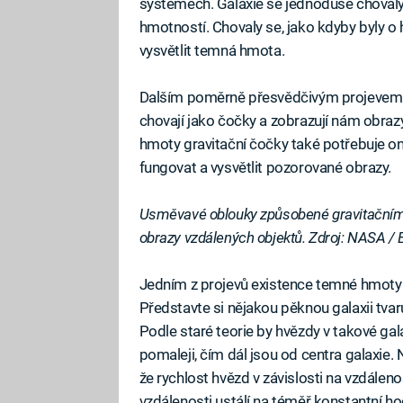
systémech. Galaxie se jednoduše chovaly 
hmotností. Chovaly se, jako kdyby byly o 
vysvětlit temná hmota.
Dalším poměrně přesvědčivým projevem j
chovají jako čočky a zobrazují nám obra
hmoty gravitační čočky také potřebuje o
fungovat a vysvětlit pozorované obrazy.
Usměvavé oblouky způsobené gravitačním 
obrazy vzdálených objektů. Zdroj: NASA / 
Jedním z projevů existence temné hmoty js
Představte si nějakou pěknou galaxii tvaru
Podle staré teorie by hvězdy v takové gal
pomaleji, čím dál jsou od centra galaxie.
že rychlost hvězd v závislosti na vzdálenos
vzdálenosti ustálí na téměř konstantní ho