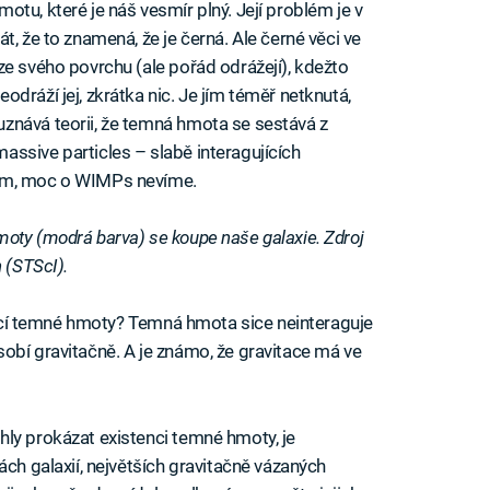
tu, které je náš vesmír plný. Její problém je v
t, že to znamená, že je černá. Ale černé věci ve
ze svého povrchu (ale pořád odrážejí), kdežto
dráží jej, zkrátka nic. Je jím téměř netknutá,
znává teorii, že temná hmota se sestává z
ssive particles – slabě interagujících
lém, moc o WIMPs nevíme.
oty (modrá barva) se koupe naše galaxie. Zdroj
 (STScI).
tencí temné hmoty? Temná hmota sice neinteraguje
obí gravitačně. A je známo, že gravitace má ve
ly prokázat existenci temné hmoty, je
ách galaxií, největších gravitačně vázaných