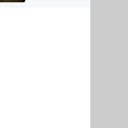
US
tornádem
RSUS
ZE A