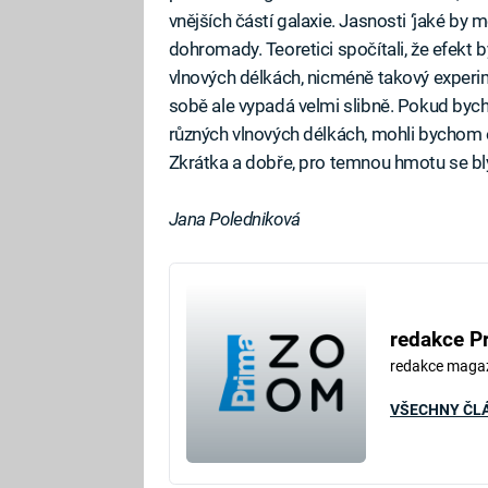
vnějších částí galaxie. Jasnosti ‘jaké by mě
dohromady. Teoretici spočítali, že efekt 
vlnových délkách, nicméně takový exper
sobě ale vypadá velmi slibně. Pokud bych
různých vlnových délkách, mohli bychom 
Zkrátka a dobře, pro temnou hmotu se blý
Jana Poledniková
redakce P
redakce maga
VŠECHNY ČL