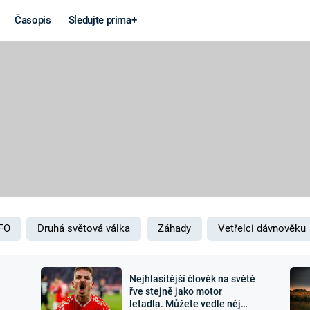
Časopis
Sledujte prima+
Věda a
Války
technika
STUDENÁ V
KORONAVIRUS
VÁLKA VE
VIETNAMU
VESMÍR
VÁLEČNÉ FI
MARS
SERIÁLY
FO
Druhá světová válka
Záhady
Vetřelci dávnověku
Nejhlasitější člověk na světě
Záhady a
Zajímav
řve stejně jako motor
letadla. Můžete vedle něj
konspirace