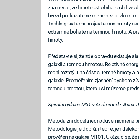
znamenat, že hmotnost obíhajících hvězd je
hvězd prokazatelně méně než blízko stř
Tenhle gravitační projev temné hmoty nám p
extrámně bohaté na temnou hmotu. A prá
hmoty.
Představte si, že zde opravdu existuje s
galaxii a temnou hmotou. Relativně energet
mohl rozptýlit na částici temné hmoty a m
galaxie. Proměřením zjasnění bychom zís
temnou hmotou, kterou si můžeme představ
Spirální galaxie M31 v Andromedě. Autor 
Metoda zní docela jednoduše, nicméně pr
Metodologie je dobrá, i teorie, jen dalek
prověřen na galaxii M101. Ukázalo se, že