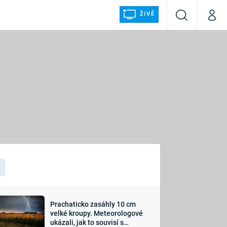
ŽIVĚ
Vyhledávání
Můj p
Prima+
ÁLKA
CNN Prima NEWS
Prima FRESH
Prima LIVING
LMY A
Prima Ženy
Prima LAJK
Prachaticko zasáhly 10 cm
osti
velké kroupy. Meteorologové
Sledujte nás
ukázali, jak to souvisí s