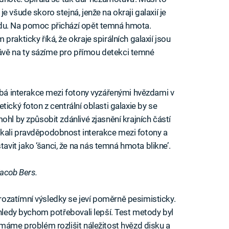
 všude skoro stejná, jenže na okraji galaxií je
edu. Na pomoc přichází opět temná hmota.
rakticky říká, že okraje spirálních galaxií jsou
vě na ty sázíme pro přímou detekci temné
labá interakce mezi fotony vyzářenými hvězdami v
ický foton z centrální oblasti galaxie by se
ohl by způsobit zdánlivé zjasnění krajních částí
kali pravděpodobnost interakce mezi fotony a
it jako ‘šanci, že na nás temná hmota blikne’.
Jacob Bers.
ozatímní výsledky se jeví poměrně pesimisticky.
ohledy bychom potřebovali lepší. Test metody byl
 máme problém rozlišit náležitost hvězd disku a