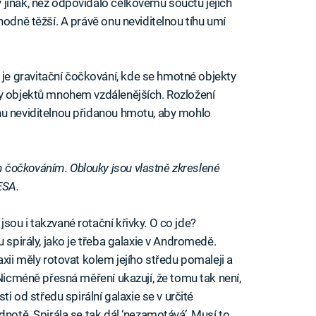
jinak, než odpovídalo celkovému součtu jejich
hodně těžší. A právě onu neviditelnou tíhu umí
e gravitační čočkování, kde se hmotné objekty
zy objektů mnohem vzdálenějších. Rozložení
nu neviditelnou přidanou hmotu, aby mohlo
čočkováním. Oblouky jsou vlastně zkreslené
ESA.
ou i takzvané rotační křivky. O co jde?
 spirály, jako je třeba galaxie v Andromedě.
axii měly rotovat kolem jejího středu pomaleji a
 Nicméně přesná měření ukazují, že tomu tak není,
ti od středu spirální galaxie se v určité
dnotě. Spirála se tak dál ‘nezamotává’. Musí to