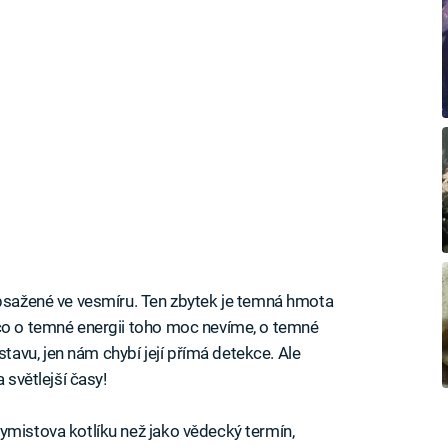
obsažené ve vesmíru. Ten zbytek je temná hmota
mco o temné energii toho moc nevíme, o temné
vu, jen nám chybí její přímá detekce. Ale
 světlejší časy!
ymistova kotlíku než jako vědecký termín,