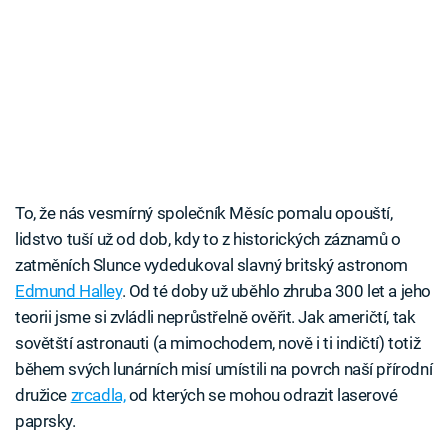
To, že nás vesmírný společník Měsíc pomalu opouští,
lidstvo tuší už od dob, kdy to z historických záznamů o
zatměních Slunce vydedukoval slavný britský astronom
Edmund Halley
. Od té doby už uběhlo zhruba 300 let a jeho
teorii jsme si zvládli neprůstřelně ověřit. Jak američtí, tak
sovětští astronauti (a mimochodem, nově i ti indičtí) totiž
během svých lunárních misí umístili na povrch naší přírodní
družice
zrcadla,
od kterých se mohou odrazit laserové
paprsky.