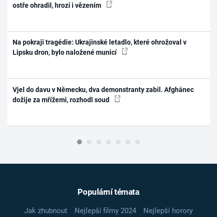
ostře ohradil, hrozí i vězením
Na pokraji tragédie: Ukrajinské letadlo, které ohrožoval v
Lipsku dron, bylo naložené municí
Vjel do davu v Německu, dva demonstranty zabil. Afghánec
dožije za mřížemi, rozhodl soud
Populární témata
Jak zhubnout
Nejlepší filmy 2024
Nejlepší horory