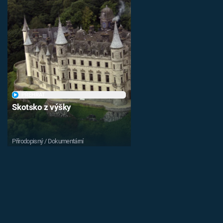
PŘEHRÁT
Skotsko z výšky
Přírodopisný / Dokumentární