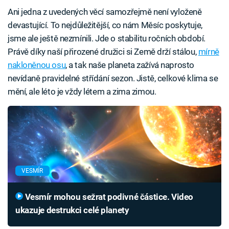
Ani jedna z uvedených věcí samozřejmě není vyloženě
devastující. To nejdůležitější, co nám Měsíc poskytuje,
jsme ale ještě nezmínili. Jde o stabilitu ročních období.
Právě díky naší přirozené družici si Země drží stálou,
mírně
nakloněnou osu
, a tak naše planeta zažívá naprosto
nevídaně pravidelné střídání sezon. Jistě, celkové klima se
mění, ale léto je vždy létem a zima zimou.
VESMÍR
Vesmír mohou sežrat podivné částice. Video
ukazuje destrukci celé planety