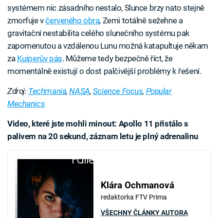
systémem nic zásadního nestalo, Slunce brzy nato stejně
zmorfuje v
červeného obra
, Zemi totálně sežehne a
gravitační nestabilita celého slunečního systému pak
zapomenutou a vzdálenou Lunu možná katapultuje někam
za
Kuiperův pás
. Můžeme tedy bezpečně říct, že
momentálně existují o dost palčivější problémy k řešení.
Zdroj:
Techmania
,
NASA
,
Science Focus
,
Popular
Mechanics
Video, které jste mohli minout: Apollo 11 přistálo s
palivem na 20 sekund, záznam letu je plný adrenalinu
Failed to fetch
Klára Ochmanová
redaktorka FTV Prima
VŠECHNY ČLÁNKY AUTORA