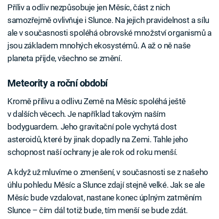
Příliv a odliv nezpůsobuje jen Měsíc, část z nich
samozřejmě ovlivňuje i Slunce. Na jejich pravidelnost a sílu
ale v současnosti spoléhá obrovské množství organismů a
jsou základem mnohých ekosystémů. A až o ně naše
planeta přijde, všechno se změní.
Meteority a roční období
Kromě přílivu a odlivu Země na Měsíc spoléhá ještě
v dalších věcech. Je například takovým naším
bodyguardem. Jeho gravitační pole vychytá dost
asteroidů, které by jinak dopadly na Zemi. Tahle jeho
schopnost naší ochrany je ale rok od roku menší.
A když už mluvíme o zmenšení, v současnosti se z našeho
úhlu pohledu Měsíc a Slunce zdají stejně velké. Jak se ale
Měsíc bude vzdalovat, nastane konec úplným zatměním
Slunce – čím dál totiž bude, tím menší se bude zdát.