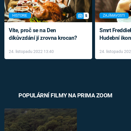
5
HISTORIE
ZAJÍMAVOSTI
Víte, proč se na Den
Smrt Freddie
díkůvzdání jí zrovna krocan?
Hudební ikon
až do konce 
24. listopadu 2022 13:40
24. listopadu 20
léky
POPULÁRNÍ FILMY NA PRIMA ZOOM