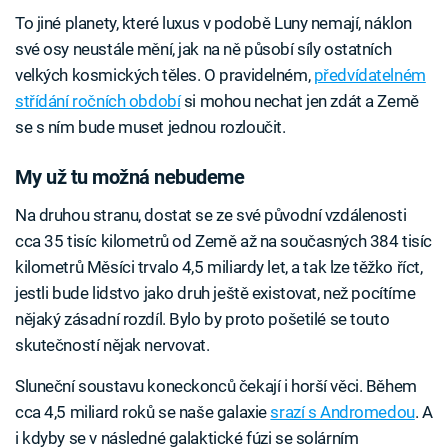
To jiné planety, které luxus v podobě Luny nemají, náklon
své osy neustále mění, jak na ně působí síly ostatních
velkých kosmických těles. O pravidelném,
předvídatelném
střídání ročních období
si mohou nechat jen zdát a Země
se s ním bude muset jednou rozloučit.
My už tu možná nebudeme
Na druhou stranu, dostat se ze své původní vzdálenosti
cca 35 tisíc kilometrů od Země až na současných 384 tisíc
kilometrů Měsíci trvalo 4,5 miliardy let, a tak lze těžko říct,
jestli bude lidstvo jako druh ještě existovat, než pocítíme
nějaký zásadní rozdíl. Bylo by proto pošetilé se touto
skutečností nějak nervovat.
Sluneční soustavu koneckonců čekají i horší věci. Během
cca 4,5 miliard roků se naše galaxie
srazí s Andromedou
. A
i kdyby se v následné galaktické fúzi se solárním