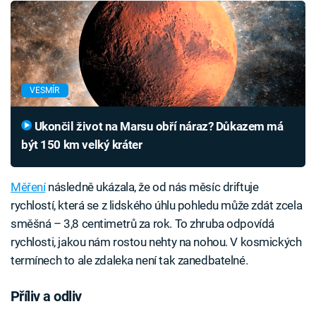
VESMÍR
Ukončil život na Marsu obří náraz? Důkazem má
být 150 km velký kráter
Měření
následně ukázala, že od nás měsíc driftuje
rychlostí, která se z lidského úhlu pohledu může zdát zcela
směšná – 3,8 centimetrů za rok. To zhruba odpovídá
rychlosti, jakou nám rostou nehty na nohou. V kosmických
termínech to ale zdaleka není tak zanedbatelné.
Příliv a odliv