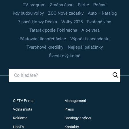
TV program
Změna času
Partie
Počasí
Kdy budou volby
ZOO Nové začátky
Auto – katalog
7 pádů Honzy Dědka
Volby 2025
Svařené víno
Tatarák podle Pohlreicha
Aloe vera
Pěstování lichořeřišnice
Výpočet ascendentu
Tvarohové knedlíky
Nejlepší palačinky
Švestkový koláč
O FTV Prima
Management
Volná místa
Press
Reklama
Castingy a výzvy
HbbTV
Kontakty