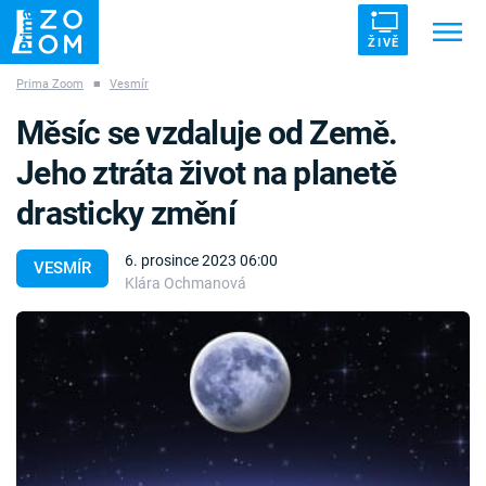
ŽIVĚ
Prima Zoom
■
Vesmír
Trendy:
ZRÁDCI
UFO
DRUHÁ SVĚTOVÁ VÁLKA
Měsíc se vzdaluje od Země.
ZÁHADY
VETŘELCI DÁVNOVĚKU
Jeho ztráta život na planetě
drasticky změní
6. prosince 2023 06:00
VESMÍR
Klára Ochmanová
Témata
Témata
Pořady
TV Program