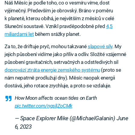
Náš Měsíc je podle toho, co o vesmíru víme, dost
výjimečný. Především je obrovský. Bráno v poměru
k planetě, kterou obíhá, je největším z měsíců v celé
Sluneční soustavě. Vznikl pravděpodobně před
4,5
miliardami let
během srážky planet.
Za to, že driftuje pryč, mohou takzvané
slapové síly
. My
jejich působení vidíme jako příliv a odliv. Složité vzájemné
působení gravitačních, setrvačných a odstředivých sil
doprovází ztráta energie zemského systému
(proto se
nám nepatrně prodlužují dny). Měsíc naopak energii
dostává, jeho rotace zrychluje, a proto se vzdaluje.
How Moon affects ocean tides on Earth
pic.twitter.com/ngsljZoCMk
— Space Explorer Mike (@MichaelGalanin)
June
6, 2023