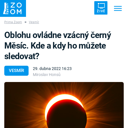
ŽIVĚ
Prima Zoom
■
Vesmír
Trendy:
ZRÁDCI
UFO
DRUHÁ SVĚTOVÁ VÁLKA
Oblohu ovládne vzácný černý
ZÁHADY
VETŘELCI DÁVNOVĚKU
Měsíc. Kde a kdy ho můžete
sledovat?
29. dubna 2022 16:23
VESMÍR
Miroslav Honsů
Témata
Témata
Pořady
TV Program