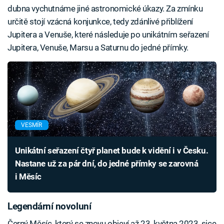
dubna vychutnáme jiné astronomické úkazy. Za zmínku
určitě stojí vzácná konjunkce, tedy zdánlivé přiblížení
Jupitera a Venuše, které následuje po unikátním seřazení
Jupitera, Venuše, Marsu a Saturnu do jedné přímky.
VESMÍR
Unikátní seřazení čtyř planet bude k vidění i v Česku.
Nastane už za pár dní, do jedné přímky se zarovná
i Měsíc
Legendární novoluní
Černý Měsíc, který se znovu objeví až 23. května 2023, sice