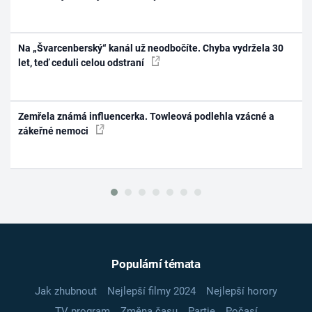
Na „Švarcenberský“ kanál už neodbočíte. Chyba vydržela 30
let, teď ceduli celou odstraní
Zemřela známá influencerka. Towleová podlehla vzácné a
zákeřné nemoci
Populární témata
Jak zhubnout
Nejlepší filmy 2024
Nejlepší horory
TV program
Změna času
Partie
Počasí