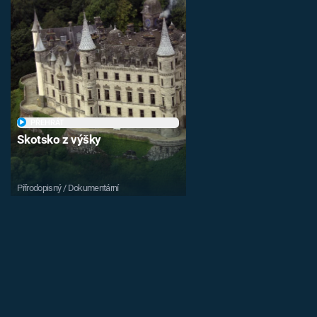
PŘEHRÁT
Skotsko z výšky
Přírodopisný / Dokumentární