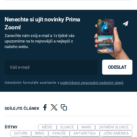
Nenechte si ujít novinky Prima
Zoom!
Zanechte nám svůj e-mail a 1x týdně vás
upozorníme na to nejnovější a nejlepší z
našeho webu.
ODESLAT
Odesláním formuláře souhlasíte s
podmínkami zpracování osobních údajů
SDÍLEJTE ČLÁNEK
ŠTÍTKY
MĚSÍC
SLUNCE
MARS
ZATMĚNÍ SLUNCE
SATURN
BRNO
VENUŠE
ANTARKTIDA
JIŽNÍ AMERIKA