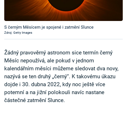
Časopis
Sledujte prima+
S černým Měsícem je spojené i zatmění Slunce
Zdroj: Getty Images
Přihlášení
Žádný pravověrný astronom sice termín černý
Sledujte nás
Měsíc nepoužívá, ale pokud v jednom
kalendářním měsíci můžeme sledovat dva novy,
nazývá se ten druhý „černý“. K takovému úkazu
dojde i 30. dubna 2022, kdy noc ještě více
potemní a na jižní polokouli navíc nastane
částečné zatmění Slunce.