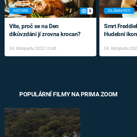
5
HISTORIE
ZAJÍMAVOSTI
Víte, proč se na Den
Smrt Freddie
díkůvzdání jí zrovna krocan?
Hudební ikon
až do konce 
24. listopadu 2022 13:40
24. listopadu 20
léky
POPULÁRNÍ FILMY NA PRIMA ZOOM