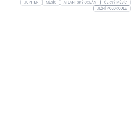
JUPITER
MĚSÍC
ATLANTSKÝ OCEÁN
ČERNÝ MĚSÍC
JIŽNÍ POLOKOULE