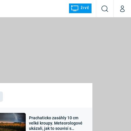
ŽIVĚ
Vyhledávání
Můj p
Prima+
ÁLKA
CNN Prima NEWS
Prima FRESH
Prima LIVING
LMY A
Prima Ženy
Prima LAJK
Prachaticko zasáhly 10 cm
osti
velké kroupy. Meteorologové
Sledujte nás
ukázali, jak to souvisí s