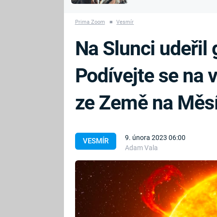
MARIE TEREZIE
vyhynuli
ADOLF HITLER
NAPOLEON
Prima Zoom
■
Vesmír
BONAPARTE
ATENTÁT NA
Na Slunci udeřil 
REINHARDA
BRITSKÁ
HEYDRICHA
KRÁLOVSKÁ
Podívejte se na v
RODINA
PRVNÍ SVĚTOVÁ
VÁLKA
ze Země na Měs
9. února 2023 06:00
VESMÍR
Adam Vala