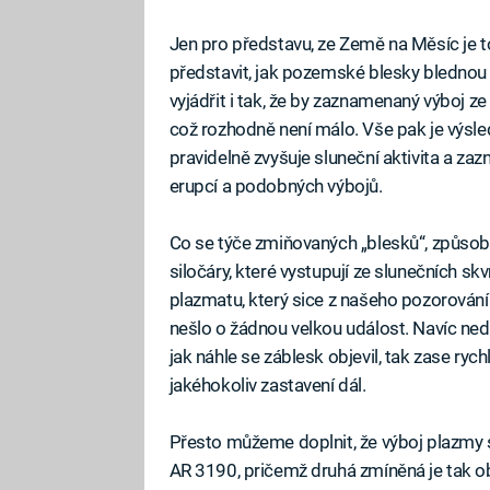
Jen pro představu, ze Země na Měsíc je t
představit, jak pozemské blesky blednou př
vyjádřit i tak, že by zaznamenaný výboj ze
což rozhodně není málo. Vše pak je výsle
pravidelně zvyšuje sluneční aktivita a za
erupcí a podobných výbojů.
Co se týče zmiňovaných „blesků“, způsobi
siločáry, které vystupují ze slunečních s
plazmatu, který sice z našeho pozorován
nešlo o žádnou velkou událost. Navíc ne
jak náhle se záblesk objevil, tak zase ry
jakéhokoliv zastavení dál.
Přesto můžeme doplnit, že výboj plazmy s
AR 3190, pričemž druhá zmíněná je tak o