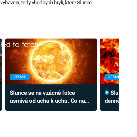
ybavení, tedy vhodných brýlí, které Slunce
iled to fetch
VESMÍR
VESMÍR
Slunce se na vzácné fotce
Slunce je obří zvon, který
usmívá od ucha k uchu. Co na
denně naštěs
novém snímku vidíte ve
Poslechněte s
skutečnosti?