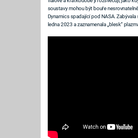
fialové a krátkodobě ji rozsvěcují, jako k
soustavy mohou být bouře nesrovnatelně d
Dynamics spadající pod NASA. Zabývala se 
ledna 2023 a zaznamenala „blesk“ plazma