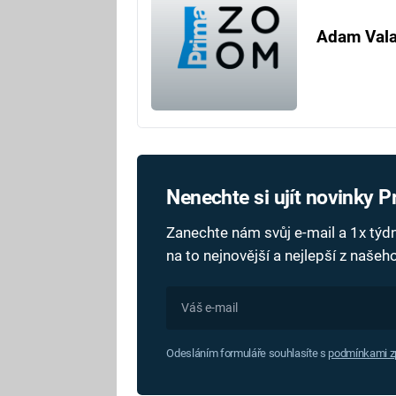
Adam Val
Nenechte si ujít novinky 
Zanechte nám svůj e-mail a 1x tý
na to nejnovější a nejlepší z naše
Odesláním formuláře souhlasíte s
podmínkami zp