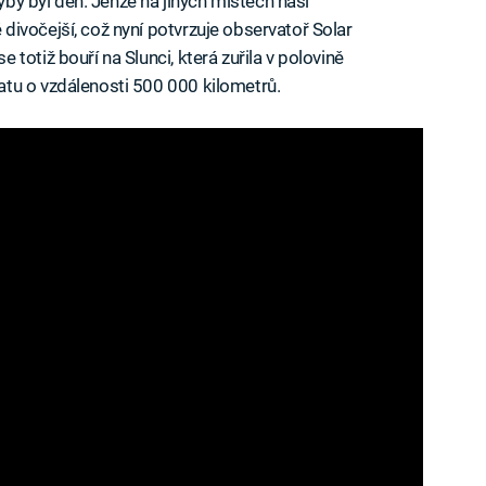
dyby byl den. Jenže na jiných místech naší
ivočejší, což nyní potvrzuje observatoř Solar
totiž bouří na Slunci, která zuřila v polovině
tu o vzdálenosti 500 000 kilometrů.