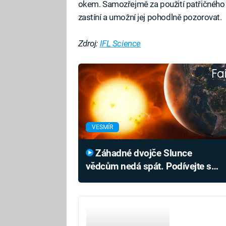
okem. Samozřejmě za použití patřičného v
zastíní a umožní jej pohodlně pozorovat.
Zdroj:
IFL Science
Fa
VESMÍR
Záhadné dvojče Slunce
vědcům nedá spát. Podívejte se,
co by provedlo se Zemí