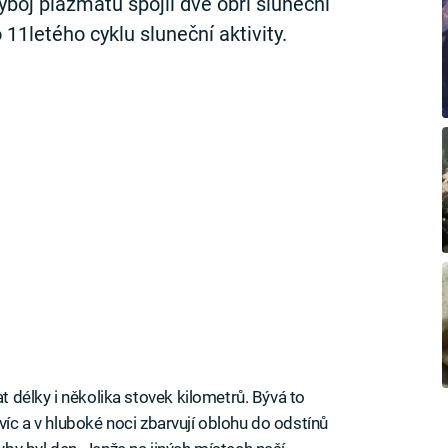
ýboj plazmatu spojil dvě obří sluneční
 11letého cyklu sluneční aktivity.
délky i několika stovek kilometrů. Bývá to
víc a v hluboké noci zbarvují oblohu do odstínů