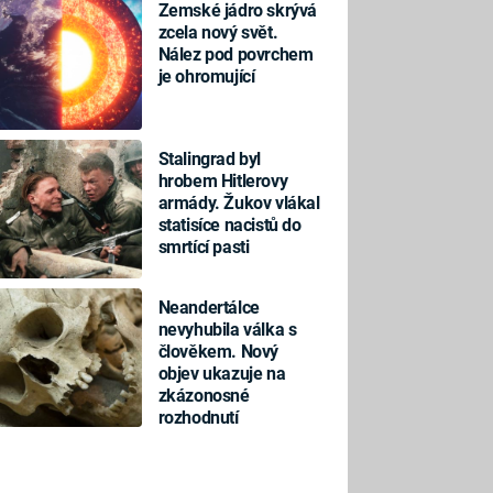
Zemské jádro skrývá
zcela nový svět.
Nález pod povrchem
je ohromující
Stalingrad byl
hrobem Hitlerovy
armády. Žukov vlákal
statisíce nacistů do
smrtící pasti
Neandertálce
nevyhubila válka s
člověkem. Nový
objev ukazuje na
zkázonosné
rozhodnutí