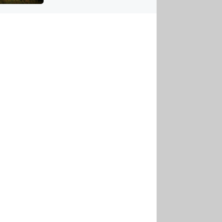
US
tornádem
RSUS
ZE A