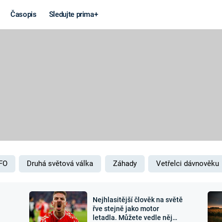
Časopis
Sledujte prima+
Věda a
Války
technika
STUDENÁ V
KORONAVIRUS
VÁLKA VE
VIETNAMU
VESMÍR
VÁLEČNÉ FI
MARS
SERIÁLY
FO
Druhá světová válka
Záhady
Vetřelci dávnověku
Nejhlasitější člověk na světě
Záhady a
Zajímav
řve stejně jako motor
letadla. Můžete vedle něj
konspirace