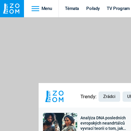
Menu
Témata
Pořady
TV Program
Cestování
Historie
HRADY A ZÁMKY
VIKINGOVÉ
HEDVÁBNÁ STEZKA
EPIDEMIE A
PANDEMIE
PŘÍRODA
STAROVĚKÝ EGYPT
Trendy:
Zrádci
U
Analýza DNA posledních
Druhá
Výročí
evropských neandrtálců
vyvrací teorii o tom, jak
světová válka