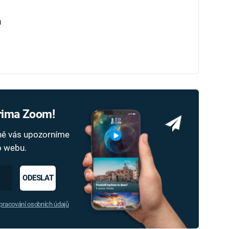
a
Prima Zoom!
dně vás upozorníme
ho webu.
ODESLAT
racování osobních údajů