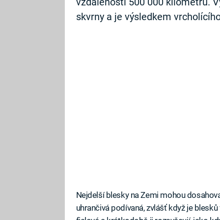
vzdálenosti 500 000 kilometrů. V
skvrny a je výsledkem vrcholícího
Nejdelší blesky na Zemi mohou dosahovat 
uhrančivá podívaná, zvlášť když je blesků 