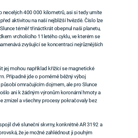
o necelých 400 000 kilometrů, asi si tedy umíte
ed aktivitou na naší nejbližší hvězdě. Číslo lze
 Slunce téměř třináctkrát obepnul naši planetu,
dkem vrcholícího 11letého cyklu, ve kterém se
znamenává zvyšující se koncentraci nejrůznějších
t jej mohou například křížící se magnetické
kvrn. Případně jde o poměrně běžný výboj
í působí omračujícím dojmem, ale pro Slunce
došlo ani k žádným výronům koronární hmoty a
chle zmizel a všechny procesy pokračovaly bez
pojil dvě sluneční skvrny, konkrétně AR 3192 a
brovská, že je možné zahlédnout ji pouhým