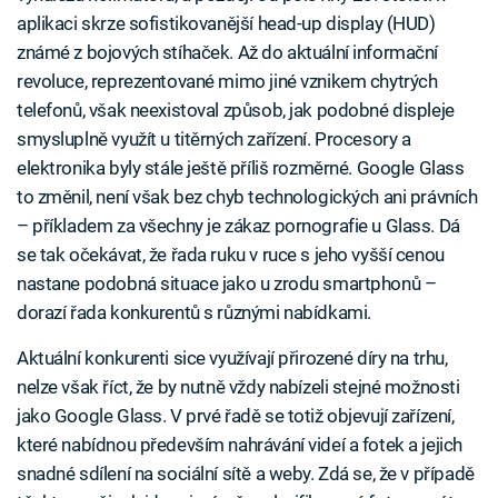
aplikaci skrze sofistikovanější head-up display (HUD)
známé z bojových stíhaček. Až do aktuální informační
revoluce, reprezentované mimo jiné vznikem chytrých
telefonů, však neexistoval způsob, jak podobné displeje
smysluplně využít u titěrných zařízení. Procesory a
elektronika byly stále ještě příliš rozměrné. Google Glass
to změnil, není však bez chyb technologických ani právních
– příkladem za všechny je zákaz pornografie u Glass. Dá
se tak očekávat, že řada ruku v ruce s jeho vyšší cenou
nastane podobná situace jako u zrodu smartphonů –
dorazí řada konkurentů s různými nabídkami.
Aktuální konkurenti sice využívají přirozené díry na trhu,
nelze však říct, že by nutně vždy nabízeli stejné možnosti
jako Google Glass. V prvé řadě se totiž objevují zařízení,
které nabídnou především nahrávání videí a fotek a jejich
snadné sdílení na sociální sítě a weby. Zdá se, že v případě