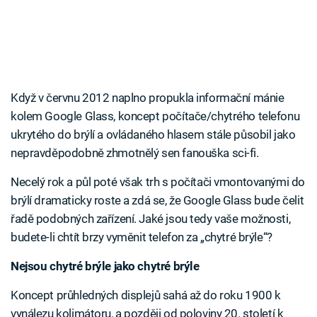
Když v červnu 2012 naplno propukla informační mánie
kolem Google Glass, koncept počítače/chytrého telefonu
ukrytého do brýlí a ovládaného hlasem stále působil jako
nepravděpodobně zhmotnělý sen fanouška sci-fi.
Necelý rok a půl poté však trh s počítači vmontovanými do
brýlí dramaticky roste a zdá se, že Google Glass bude čelit
řadě podobných zařízení. Jaké jsou tedy vaše možnosti,
budete-li chtít brzy vyměnit telefon za „chytré brýle“?
Nejsou chytré brýle jako chytré brýle
Koncept průhledných displejů sahá až do roku 1900 k
vynálezu kolimátoru, a později od poloviny 20. století k