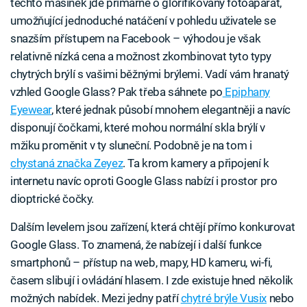
těchto mašinek jde primárně o glorifikovaný fotoaparát,
umožňující jednoduché natáčení v pohledu uživatele se
snazším přístupem na Facebook – výhodou je však
relativně nízká cena a možnost zkombinovat tyto typy
chytrých brýlí s vašimi běžnými brýlemi. Vadí vám hranatý
vzhled Google Glass? Pak třeba sáhnete po
Epiphany
Eyewear
, které jednak působí mnohem elegantněji a navíc
disponují čočkami, které mohou normální skla brýlí v
mžiku proměnit v ty sluneční. Podobně je na tom i
chystaná značka Zeyez
. Ta krom kamery a připojení k
internetu navíc oproti Google Glass nabízí i prostor pro
dioptrické čočky.
Dalším levelem jsou zařízení, která chtějí přímo konkurovat
Google Glass. To znamená, že nabízejí i další funkce
smartphonů – přístup na web, mapy, HD kameru, wi-fi,
časem slibují i ovládání hlasem. I zde existuje hned několik
možných nabídek. Mezi jedny patří
chytré brýle Vusix
nebo