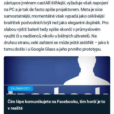
zástupce jménem castAR štíhlejší, vyžaduje však napojení
na PC a je tak de facto spíše projektorem. Meta je sice
samostatnější, momentálně však vypadá jako ošklivější
bratříček podvodních brýlí než jako elegantní doplněk. Pro
slabou výdrž baterií tedy spíše skončí v průmyslovém
využití či u nadšenců, nikoliv u běžných uživatelů. Na
druhou stranu, celé zařízení se může ještě zeštíhlit – jako k
tomu došlo i u Google Glass a jeho prvního prototypu.
ZAJÍMAVOSTI
Čím lépe komunikujete na Facebooku, tím horší je to
v realitě