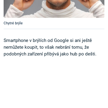
Časopis
Sledujte prima+
Chytré brýle
Přihlášení
Smartphone v brýlích od Google si ani ještě
nemůžete koupit, to však nebrání tomu, že
Sledujte nás
podobných zařízení přibývá jako hub po dešti.