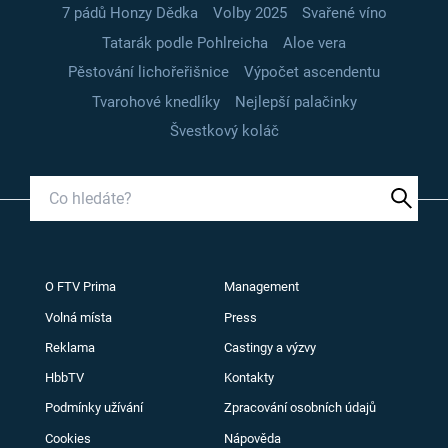
7 pádů Honzy Dědka
Volby 2025
Svařené víno
Tatarák podle Pohlreicha
Aloe vera
Pěstování lichořeřišnice
Výpočet ascendentu
Tvarohové knedlíky
Nejlepší palačinky
Švestkový koláč
O FTV Prima
Management
Volná místa
Press
Reklama
Castingy a výzvy
HbbTV
Kontakty
Podmínky užívání
Zpracování osobních údajů
Cookies
Nápověda