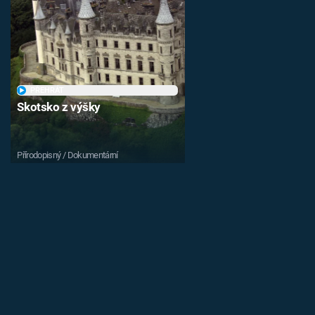
PŘEHRÁT
Skotsko z výšky
Přírodopisný / Dokumentární