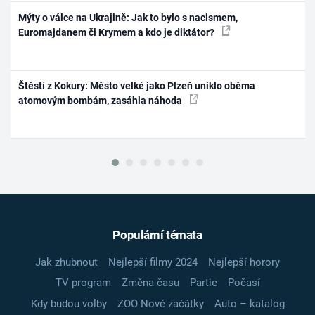
Mýty o válce na Ukrajině: Jak to bylo s nacismem,
Euromajdanem či Krymem a kdo je diktátor?
Štěstí z Kokury: Město velké jako Plzeň uniklo oběma
atomovým bombám, zasáhla náhoda
Populární témata
Jak zhubnout
Nejlepší filmy 2024
Nejlepší horory
TV program
Změna času
Partie
Počasí
Kdy budou volby
ZOO Nové začátky
Auto – katalog