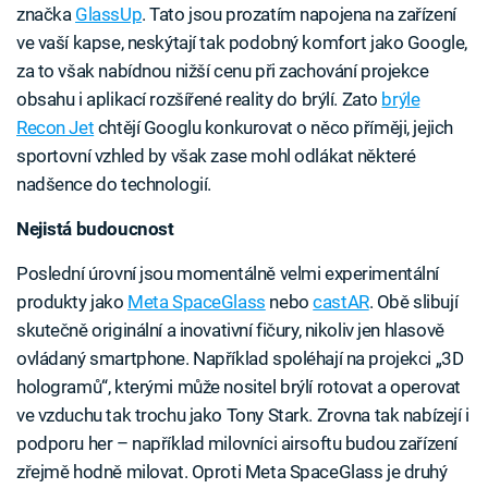
značka
GlassUp
. Tato jsou prozatím napojena na zařízení
ve vaší kapse, neskýtají tak podobný komfort jako Google,
za to však nabídnou nižší cenu při zachování projekce
obsahu i aplikací rozšířené reality do brýlí. Zato
brýle
Recon Jet
chtějí Googlu konkurovat o něco příměji, jejich
sportovní vzhled by však zase mohl odlákat některé
nadšence do technologií.
Nejistá budoucnost
Poslední úrovní jsou momentálně velmi experimentální
produkty jako
Meta SpaceGlass
nebo
castAR
. Obě slibují
skutečně originální a inovativní fičury, nikoliv jen hlasově
ovládaný smartphone. Například spoléhají na projekci „3D
hologramů“, kterými může nositel brýlí rotovat a operovat
ve vzduchu tak trochu jako Tony Stark. Zrovna tak nabízejí i
podporu her – například milovníci airsoftu budou zařízení
zřejmě hodně milovat. Oproti Meta SpaceGlass je druhý