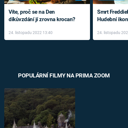
Víte, proč se na Den
Smrt Freddie
díkůvzdání jí zrovna krocan?
Hudební ikon
až do konce 
24. listopadu 2022 13:40
24. listopadu 20
léky
POPULÁRNÍ FILMY NA PRIMA ZOOM