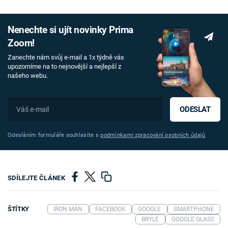
Nenechte si ujít novinky Prima
Zoom!
Zanechte nám svůj e-mail a 1x týdně vás
upozorníme na to nejnovější a nejlepší z
našeho webu.
ODESLAT
Odesláním formuláře souhlasíte s
podmínkami zpracování osobních údajů
SDÍLEJTE ČLÁNEK
ŠTÍTKY
IRON MAN
FACEBOOK
GOOGLE
SMARTPHONE
BRÝLE
GOOGLE GLASS