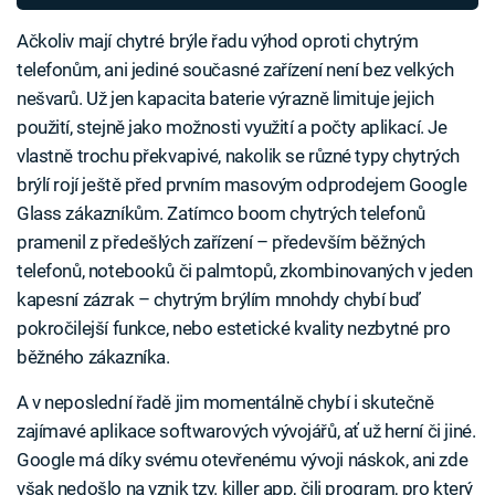
Ačkoliv mají chytré brýle řadu výhod oproti chytrým
telefonům, ani jediné současné zařízení není bez velkých
nešvarů. Už jen kapacita baterie výrazně limituje jejich
použití, stejně jako možnosti využití a počty aplikací. Je
vlastně trochu překvapivé, nakolik se různé typy chytrých
brýlí rojí ještě před prvním masovým odprodejem Google
Glass zákazníkům. Zatímco boom chytrých telefonů
pramenil z předešlých zařízení – především běžných
telefonů, notebooků či palmtopů, zkombinovaných v jeden
kapesní zázrak – chytrým brýlím mnohdy chybí buď
pokročilejší funkce, nebo estetické kvality nezbytné pro
běžného zákazníka.
A v neposlední řadě jim momentálně chybí i skutečně
zajímavé aplikace softwarových vývojářů, ať už herní či jiné.
Google má díky svému otevřenému vývoji náskok, ani zde
však nedošlo na vznik tzv. killer app, čili program, pro který