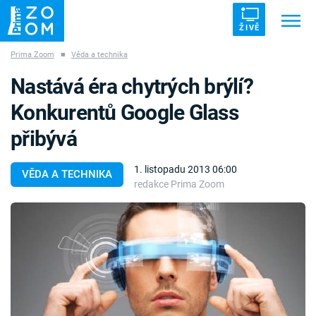
ŽIVĚ
Prima Zoom
■
Věda a technika
Trendy:
ZRÁDCI
UFO
DRUHÁ SVĚTOVÁ VÁLKA
Nastává éra chytrých brýlí?
ZÁHADY
VETŘELCI DÁVNOVĚKU
Konkurentů Google Glass
přibývá
1. listopadu 2013 06:00
VĚDA A TECHNIKA
redakce Prima Zoom
Témata
Témata
Pořady
TV Program