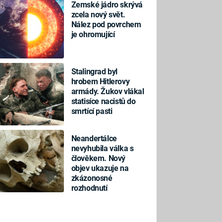
Zemské jádro skrývá
zcela nový svět.
Nález pod povrchem
je ohromující
Stalingrad byl
hrobem Hitlerovy
armády. Žukov vlákal
statisíce nacistů do
smrtící pasti
Neandertálce
nevyhubila válka s
člověkem. Nový
objev ukazuje na
zkázonosné
rozhodnutí