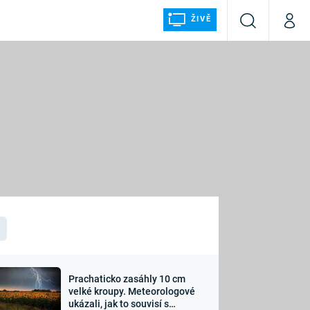
ŽIVĚ
Vyhledávání
Můj p
Prima+
ÁLKA
CNN Prima NEWS
Prima FRESH
Prima LIVING
LMY A
Prima Ženy
Prima LAJK
Prachaticko zasáhly 10 cm
osti
velké kroupy. Meteorologové
Sledujte nás
ukázali, jak to souvisí s