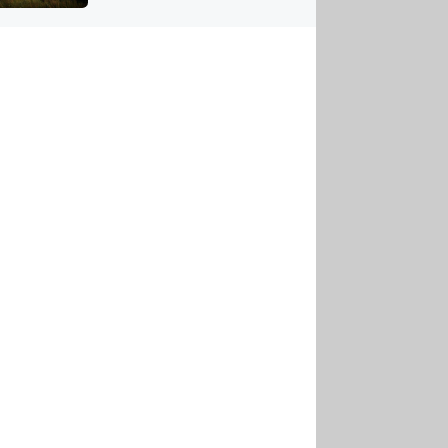
US
tornádem
RSUS
ZE A