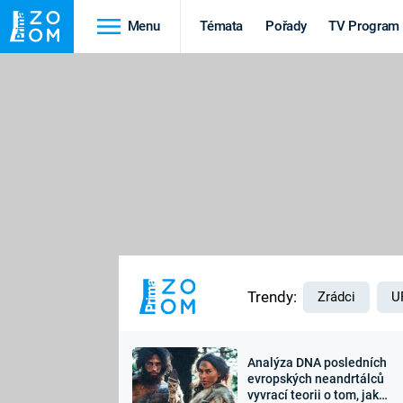
Menu
Témata
Pořady
TV Program
Cestování
Historie
HRADY A ZÁMKY
VIKINGOVÉ
HEDVÁBNÁ STEZKA
EPIDEMIE A
PANDEMIE
PŘÍRODA
STAROVĚKÝ EGYPT
Trendy:
Zrádci
U
Analýza DNA posledních
Druhá
Výročí
evropských neandrtálců
vyvrací teorii o tom, jak
světová válka