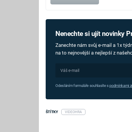
Nenechte si ujít novinky 
Zanechte nám svůj e-mail a 1x tý
na to nejnovější a nejlepší z naše
Odesláním formuláře souhlasíte s
podmínkami zp
ŠTÍTKY
VIDEOHRA