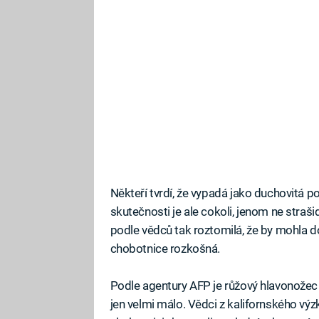
Někteří tvrdí, že vypadá jako duchovitá 
skutečnosti je ale cokoli, jenom ne straši
podle vědců tak roztomilá, že by mohla d
chobotnice rozkošná.
Podle agentury AFP je růžový hlavonožec 
jen velmi málo. Vědci z kalifornského v