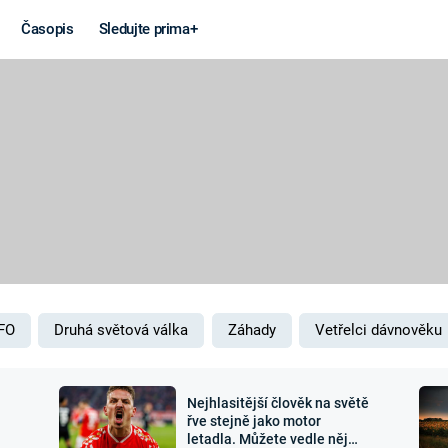
Časopis
Sledujte prima+
Věda a
Války
technika
STUDENÁ V
KORONAVIRUS
VÁLKA VE
VIETNAMU
VESMÍR
VÁLEČNÉ FI
MARS
SERIÁLY
FO
Druhá světová válka
Záhady
Vetřelci dávnověku
Nejhlasitější člověk na světě
Záhady a
Zajímav
řve stejně jako motor
letadla. Můžete vedle něj
konspirace