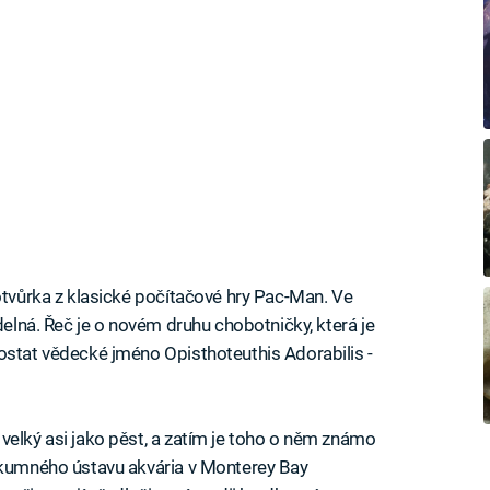
potvůrka z klasické počítačové hry Pac-Man. Ve
delná. Řeč je o novém druhu chobotničky, která je
ostat vědecké jméno Opisthoteuthis Adorabilis -
velký asi jako pěst, a zatím je toho o něm známo
ýzkumného ústavu akvária v Monterey Bay