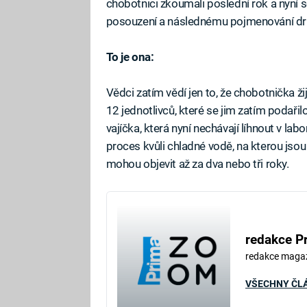
chobotnici zkoumali poslední rok a nyní s
posouzení a následnému pojmenování dr
To je ona:
Vědci zatím vědí jen to, že chobotnička 
12 jednotlivců, které se jim zatím podařilo
vajíčka, která nyní nechávají líhnout v l
proces kvůli chladné vodě, na kterou jso
mohou objevit až za dva nebo tři roky.
redakce P
redakce maga
VŠECHNY ČL