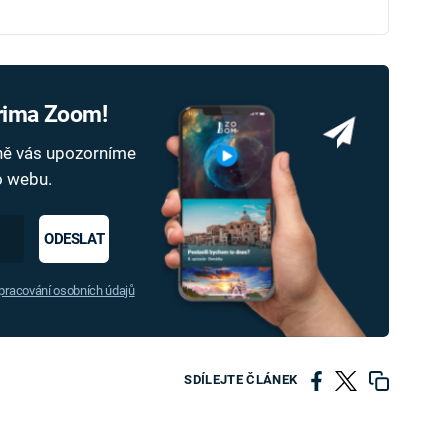
Prima Zoom!
dně vás upozorníme
ho webu.
ODESLAT
racování osobních údajů
SDÍLEJTE ČLÁNEK