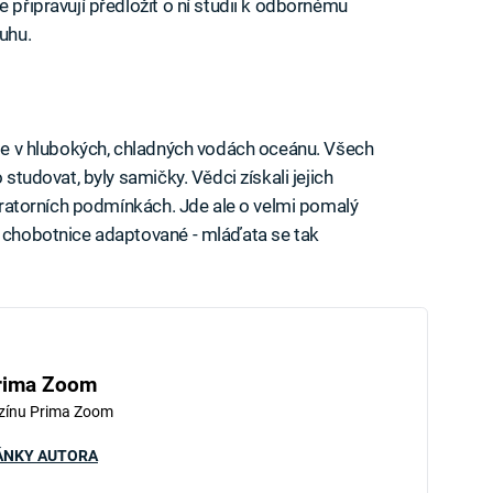
e připravují předložit o ní studii k odbornému
uhu.
žije v hlubokých, chladných vodách oceánu. Všech
 studovat, byly samičky. Vědci získali jejich
aboratorních podmínkách. Jde ale o velmi pomalý
u chobotnice adaptované - mláďata se tak
rima Zoom
zínu Prima Zoom
ÁNKY AUTORA