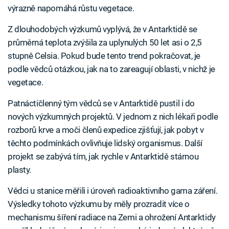
výrazně napomáhá růstu vegetace.
Z dlouhodobých výzkumů vyplývá, že v Antarktidě se
průměrná teplota zvýšila za uplynulých 50 let asi o 2,5
stupně Celsia. Pokud bude tento trend pokračovat, je
podle vědců otázkou, jak na to zareagují oblasti, v nichž je
vegetace.
Patnáctičlenný tým vědců se v Antarktidě pustil i do
nových výzkumných projektů. V jednom z nich lékaři podle
rozborů krve a moči členů expedice zjišťují, jak pobyt v
těchto podmínkách ovlivňuje lidský organismus. Další
projekt se zabývá tím, jak rychle v Antarktidě stárnou
plasty.
Vědci u stanice měřili i úroveň radioaktivního gama záření.
Výsledky tohoto výzkumu by měly prozradit více o
mechanismu šíření radiace na Zemi a ohrožení Antarktidy