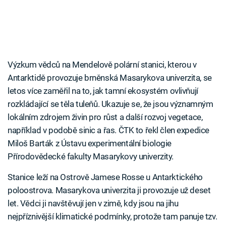
Výzkum vědců na Mendelově polární stanici, kterou v
Antarktidě provozuje brněnská Masarykova univerzita, se
letos více zaměřil na to, jak tamní ekosystém ovlivňují
rozkládající se těla tuleňů. Ukazuje se, že jsou významným
lokálním zdrojem živin pro růst a další rozvoj vegetace,
například v podobě sinic a řas. ČTK to řekl člen expedice
Miloš Barták z Ústavu experimentální biologie
Přírodovědecké fakulty Masarykovy univerzity.
Stanice leží na Ostrově Jamese Rosse u Antarktického
poloostrova. Masarykova univerzita ji provozuje už deset
let. Vědci ji navštěvují jen v zimě, kdy jsou na jihu
nejpříznivější klimatické podmínky, protože tam panuje tzv.