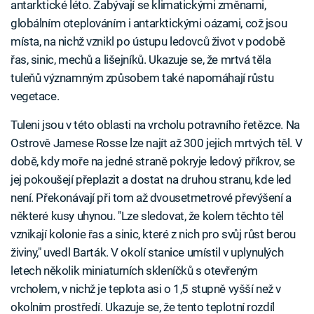
antarktické léto. Zabývají se klimatickými změnami,
globálním oteplováním i antarktickými oázami, což jsou
místa, na nichž vznikl po ústupu ledovců život v podobě
řas, sinic, mechů a lišejníků. Ukazuje se, že mrtvá těla
tuleňů významným způsobem také napomáhají růstu
vegetace.
Tuleni jsou v této oblasti na vrcholu potravního řetězce. Na
Ostrově Jamese Rosse lze najít až 300 jejich mrtvých těl. V
době, kdy moře na jedné straně pokryje ledový příkrov, se
jej pokoušejí přeplazit a dostat na druhou stranu, kde led
není. Překonávají při tom až dvousetmetrové převýšení a
některé kusy uhynou. "Lze sledovat, že kolem těchto těl
vznikají kolonie řas a sinic, které z nich pro svůj růst berou
živiny," uvedl Barták. V okolí stanice umístil v uplynulých
letech několik miniaturních skleníčků s otevřeným
vrcholem, v nichž je teplota asi o 1,5 stupně vyšší než v
okolním prostředí. Ukazuje se, že tento teplotní rozdíl