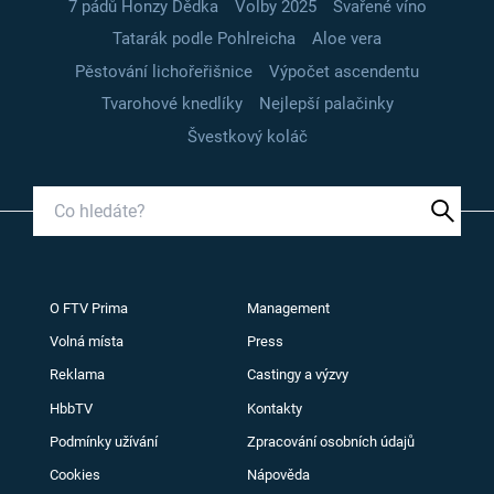
7 pádů Honzy Dědka
Volby 2025
Svařené víno
Tatarák podle Pohlreicha
Aloe vera
Pěstování lichořeřišnice
Výpočet ascendentu
Tvarohové knedlíky
Nejlepší palačinky
Švestkový koláč
O FTV Prima
Management
Volná místa
Press
Reklama
Castingy a výzvy
HbbTV
Kontakty
Podmínky užívání
Zpracování osobních údajů
Cookies
Nápověda