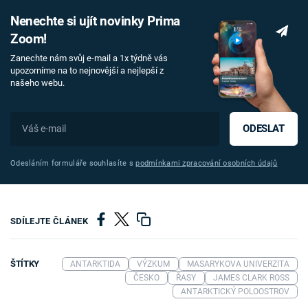
Nenechte si ujít novinky Prima
Zoom!
Zanechte nám svůj e-mail a 1x týdně vás
upozorníme na to nejnovější a nejlepší z
našeho webu.
ODESLAT
Odesláním formuláře souhlasíte s
podmínkami zpracování osobních údajů
SDÍLEJTE ČLÁNEK
ŠTÍTKY
ANTARKTIDA
VÝZKUM
MASARYKOVA UNIVERZITA
ČESKO
ŘASY
JAMES CLARK ROSS
ANTARKTICKÝ POLOOSTROV