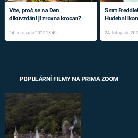
Víte, proč se na Den
Smrt Freddie
díkůvzdání jí zrovna krocan?
Hudební ikon
až do konce 
24. listopadu 2022 13:40
24. listopadu 20
léky
POPULÁRNÍ FILMY NA PRIMA ZOOM