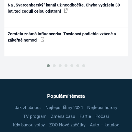
Na „Švarcenberský“ kanál už neodbočíte. Chyba vydržela 30
let, teď ceduli celou odstraní
Zemřela známá influencerka. Towleová podlehla vzácné a
zákeřné nemoci
Populární témata
Jak zhubnout
Nejlepší filmy 2024
Nejlepší horory
TV program
Změna času
Partie
Počasí
Kdy budou volby
ZOO Nové začátky
Auto – katalog