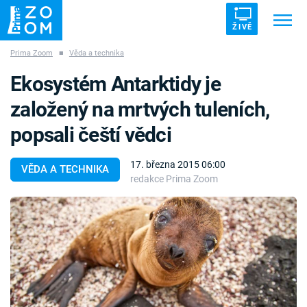
ŽIVĚ
Prima Zoom
■
Věda a technika
Trendy:
ZRÁDCI
UFO
DRUHÁ SVĚTOVÁ VÁLKA
Ekosystém Antarktidy je
ZÁHADY
VETŘELCI DÁVNOVĚKU
založený na mrtvých tuleních,
popsali čeští vědci
17. března 2015 06:00
VĚDA A TECHNIKA
redakce Prima Zoom
Témata
Témata
Pořady
TV Program