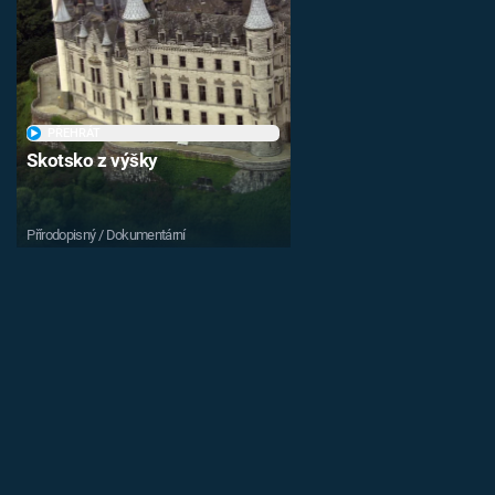
PŘEHRÁT
Skotsko z výšky
Přírodopisný / Dokumentární