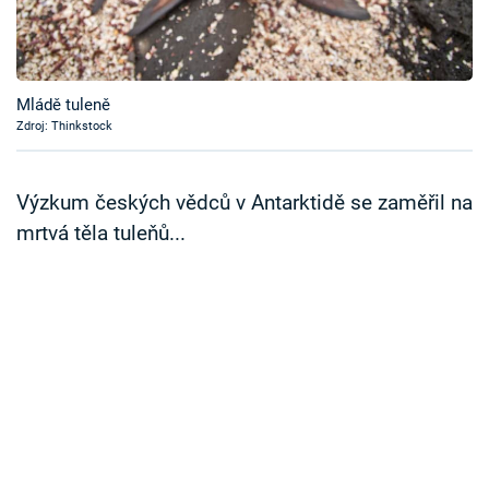
Časopis
Sledujte prima+
Mládě tuleně
Zdroj: Thinkstock
Přihlášení
Výzkum českých vědců v Antarktidě se zaměřil na
Sledujte nás
mrtvá těla tuleňů...