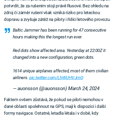
potvrdit, že za rušením stojí právě Rusové. Bez ohledu na
zdroj či záměr rušení však vzniká riziko pro leteckou
dopravu a zvyšuje zátěž na piloty i řídící letového provozu.
Baltic Jammer has been running for 47 consecutive
hours making this the longest run ever.
Red dots show affected area. Yesterday at 22:00Z it
changed into a new configuration, green dots.
1614 unique airplanes affected, most of them civilian
airliners.
pic.twitter.com/LhWUHVJrnQ
— auonsson (@auonsson)
March 24, 2024
Faktem ovšem zůstává, že pokud se piloti nemohou v
dané oblasti spolehnout na GPS, mají k dispozici i další
formy navigace. Ostatně, letadla létala i v době, kdy