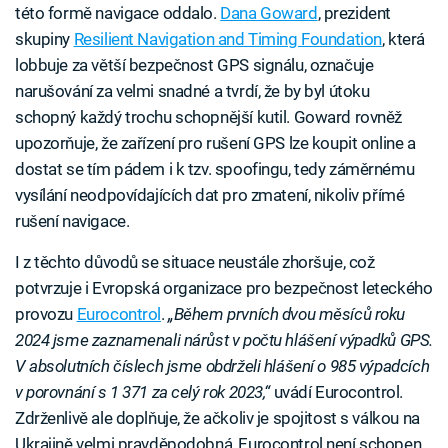
této formě navigace oddalo.
Dana Goward
, prezident
skupiny
Resilient Navigation and Timing Foundation
, která
lobbuje za větší bezpečnost GPS signálu, označuje
narušování za velmi snadné a tvrdí, že by byl útoku
schopný každý trochu schopnější kutil. Goward rovněž
upozorňuje, že zařízení pro rušení GPS lze koupit online a
dostat se tím pádem i k tzv. spoofingu, tedy záměrnému
vysílání neodpovídajících dat pro zmatení, nikoliv přímé
rušení navigace.
I z těchto důvodů se situace neustále zhoršuje, což
potvrzuje i Evropská organizace pro bezpečnost leteckého
provozu
Eurocontrol
.
„Během prvních dvou měsíců roku
2024 jsme zaznamenali nárůst v počtu hlášení výpadků GPS.
V absolutních číslech jsme obdrželi hlášení o 985 výpadcích
v porovnání s 1 371 za celý rok 2023,“
uvádí Eurocontrol.
Zdrženlivě ale doplňuje, že ačkoliv je spojitost s válkou na
Ukrajině velmi pravděpodobná, Eurocontrol není schopen