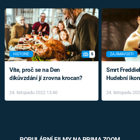
5
HISTORIE
ZAJÍMAVOSTI
Víte, proč se na Den
Smrt Freddie
díkůvzdání jí zrovna krocan?
Hudební ikon
až do konce 
24. listopadu 2022 13:40
24. listopadu 20
léky
POPULÁRNÍ FILMY NA PRIMA ZOOM