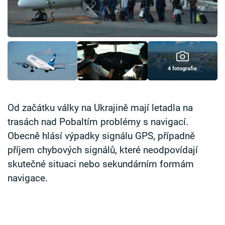
Časopis
Sledujte prima+
Přihlášení
4 fotografie
Sledujte nás
Od začátku války na Ukrajině mají letadla na
trasách nad Pobaltím problémy s navigací.
Obecně hlásí výpadky signálu GPS, případně
příjem chybových signálů, které neodpovídají
skutečné situaci nebo sekundárním formám
navigace.