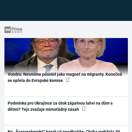
Vondra: Nesmíme působit jako magnet na migranty. Konečná
se opřela do Evropské komise
Podmínka pro Ukrajince za útok zápalnou lahví na dům s
dětmi? Tejc zvažuje mimořádný zásah
Na „Švarcenberský“ kanál už neodbočíte. Chyba vydržela 30