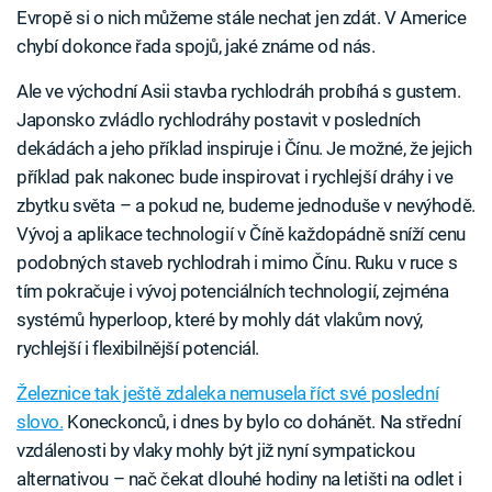
Evropě si o nich můžeme stále nechat jen zdát. V Americe
chybí dokonce řada spojů, jaké známe od nás.
Ale ve východní Asii stavba rychlodráh probíhá s gustem.
Japonsko zvládlo rychlodráhy postavit v posledních
dekádách a jeho příklad inspiruje i Čínu. Je možné, že jejich
příklad pak nakonec bude inspirovat i rychlejší dráhy i ve
zbytku světa – a pokud ne, budeme jednoduše v nevýhodě.
Vývoj a aplikace technologií v Číně každopádně sníží cenu
podobných staveb rychlodrah i mimo Čínu. Ruku v ruce s
tím pokračuje i vývoj potenciálních technologií, zejména
systémů hyperloop, které by mohly dát vlakům nový,
rychlejší i flexibilnější potenciál.
Železnice tak ještě zdaleka nemusela říct své poslední
slovo.
Koneckonců, i dnes by bylo co dohánět. Na střední
vzdálenosti by vlaky mohly být již nyní sympatickou
alternativou – nač čekat dlouhé hodiny na letišti na odlet i