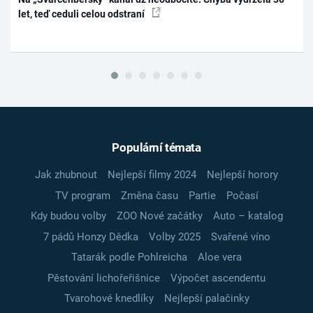
let, teď ceduli celou odstraní
Populární témata
Jak zhubnout
Nejlepší filmy 2024
Nejlepší horory
TV program
Změna času
Partie
Počasí
Kdy budou volby
ZOO Nové začátky
Auto – katalog
7 pádů Honzy Dědka
Volby 2025
Svařené víno
Tatarák podle Pohlreicha
Aloe vera
Pěstování lichořeřišnice
Výpočet ascendentu
Tvarohové knedlíky
Nejlepší palačinky