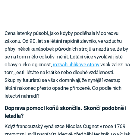
Cena letenky působí, jako kdyby podléhala Mooreovu
zákonu. Od 90. let se létání rapidně zlevnilo, ve vzduchu
přibyl několikanásobek původních strojů a nezdá se, že by
se na tom mělo cokoliv měnit. Létání sice vyvolává jisté
obavy o ekologičnost,
rozsah uhlíkové stopy
však záleží na
tom, jestli létáte na krátké nebo dlouhé vzdálenosti.
Skupiny futuristů se však domnívají, že nynější vzestup
létání nakonec přesto opadne přirozeně. Co podle nich
letectví nahradí?
Doprava pomocí koňů skončila. Skončí podobně i
letadla?
Když francouzský vynálezce Nicolas Cugnot v roce 1769
zprovoznil svůj parní vůz, ideově předběhl techniku o víc jak