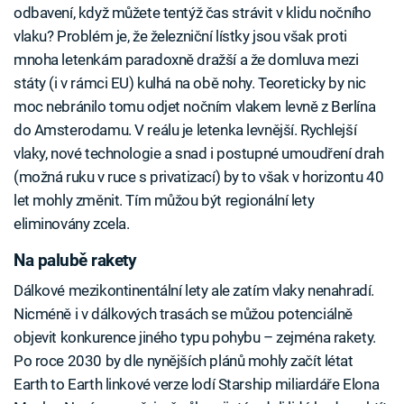
odbavení, když můžete tentýž čas strávit v klidu nočního
vlaku? Problém je, že železniční lístky jsou však proti
mnoha letenkám paradoxně dražší a že domluva mezi
státy (i v rámci EU) kulhá na obě nohy. Teoreticky by nic
moc nebránilo tomu odjet nočním vlakem levně z Berlína
do Amsterodamu. V reálu je letenka levnější. Rychlejší
vlaky, nové technologie a snad i postupné umoudření drah
(možná ruku v ruce s privatizací) by to však v horizontu 40
let mohly změnit. Tím můžou být regionální lety
eliminovány zcela.
Na palubě rakety
Dálkové mezikontinentální lety ale zatím vlaky nenahradí.
Nicméně i v dálkových trasách se můžou potenciálně
objevit konkurence jiného typu pohybu – zejména rakety.
Po roce 2030 by dle nynějších plánů mohly začít létat
Earth to Earth linkové verze lodí Starship miliardáře Elona