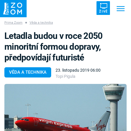
ŽIVĚ
Prima Zoom
■
Věda a technika
Trendy:
ZRÁDCI
UFO
DRUHÁ SVĚTOVÁ VÁLKA
Letadla budou v roce 2050
ZÁHADY
VETŘELCI DÁVNOVĚKU
minoritní formou dopravy,
předpovídají futuristé
23. listopadu 2019 06:00
VĚDA A TECHNIKA
Topi Pigula
Témata
Témata
Pořady
TV Program