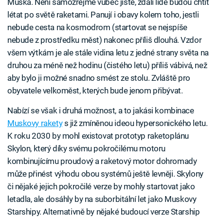
Muska. Není samozřejmě vůbec jisté, zdali lidé budou chtít
létat po světě raketami. Panují i obavy kolem toho, jestli
nebude cesta na kosmodrom (startovat se nejspíše
nebude z prostředku měst) nakonec příliš dlouhá. Vzdor
všem výtkám je ale stále vidina letu z jedné strany světa na
druhou za méně než hodinu (čistého letu) příliš vábivá, než
aby bylo ji možné snadno smést ze stolu. Zvláště pro
obyvatele velkoměst, kterých bude jenom přibývat.
Nabízí se však i druhá možnost, a to jakási kombinace
Muskovy rakety
s již zmíněnou ideou hypersonického letu.
K roku 2030 by mohl existovat prototyp raketoplánu
Skylon, který díky svému pokročilému motoru
kombinujícímu proudový a raketový motor dohromady
může přinést výhodu obou systémů ještě levněji. Skylony
či nějaké jejich pokročilé verze by mohly startovat jako
letadla, ale dosáhly by na suborbitální let jako Muskovy
Starshipy. Alternativně by nějaké budoucí verze Starship