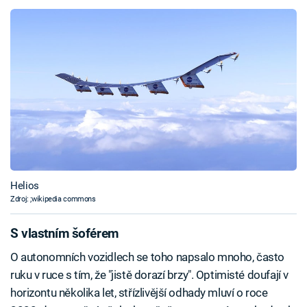
Helios
Zdroj: ;wikipedia commons
S vlastním šoférem
O autonomních vozidlech se toho napsalo mnoho, často
ruku v ruce s tím, že "jistě dorazí brzy". Optimisté doufají v
horizontu několika let, střízlivější odhady mluví o roce