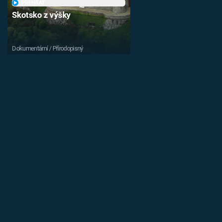
PŘEHRÁT
Skotsko z výšky
Dokumentární / Přírodopisný