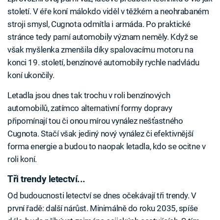
století. V éře koní málokdo viděl v těžkém a neohrabaném
stroji smysl, Cugnota odmítla i armáda. Po praktické
stránce tedy parní automobily význam neměly. Když se
však myšlenka zmenšila díky spalovacímu motoru na
konci 19. století, benzínové automobily rychle nadvládu
koní ukončily.
Letadla jsou dnes tak trochu v roli benzínových
automobilů, zatímco alternativní formy dopravy
připomínají tou či onou mírou vynález nešťastného
Cugnota. Stačí však jediný nový vynález či efektivnější
forma energie a budou to naopak letadla, kdo se ocitne v
roli koní.
Tři trendy letectví...
Od budoucnosti letectví se dnes očekávají tři trendy. V
první řadě: další nárůst. Minimálně do roku 2035, spíše