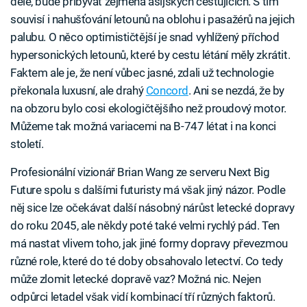
déle, bude přibývat zejména asijských cestujících. S tím
souvisí i nahušťování letounů na oblohu i pasažérů na jejich
palubu. O něco optimističtější je snad vyhlížený příchod
hypersonických letounů, které by cestu létání měly zkrátit.
Faktem ale je, že není vůbec jasné, zdali už technologie
překonala luxusní, ale drahý
Concord
. Ani se nezdá, že by
na obzoru bylo cosi ekologičtějšího než proudový motor.
Můžeme tak možná variacemi na B-747 létat i na konci
století.
Profesionální vizionář Brian Wang ze serveru Next Big
Future spolu s dalšími futuristy má však jiný názor. Podle
něj sice lze očekávat další násobný nárůst letecké dopravy
do roku 2045, ale někdy poté také velmi rychlý pád. Ten
má nastat vlivem toho, jak jiné formy dopravy převezmou
různé role, které do té doby obsahovalo letectví. Co tedy
může zlomit letecké dopravě vaz? Možná nic. Nejen
odpůrci letadel však vidí kombinací tří různých faktorů.