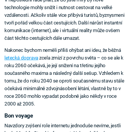
technologie mohly snížit i nutnost cestovat na velké
vzdálenosti. Ačkoliv stále více přibývá turistů, byznysmeni
tvoří pořád velkou část cestujících. Další nárůst instantní
komunikace (internet), ale i virtuální reality může ovšem
část těchto cestujících dále umazat.
Nakonec bychom neměli příliš ohýbat ani ideu, že běžná
letecká doprava
zcela zmizí z povrchu světa – co se ale k
roku 2060 očekává, je její snížení na třetinu jejího
současného maxima a následný další sešup. Vzhledem k
tomu, že do roku 2040 se oproti současnému stavu stále
očekává minimálně zdvojnásobení létání, vlastně by to v
roce 2060 mohlo vypadat podobně jako někdy v roce
2000 až 2005.
Bon voyage
Navzdory zvýšení role internetu jednoduše nevíme, jestli