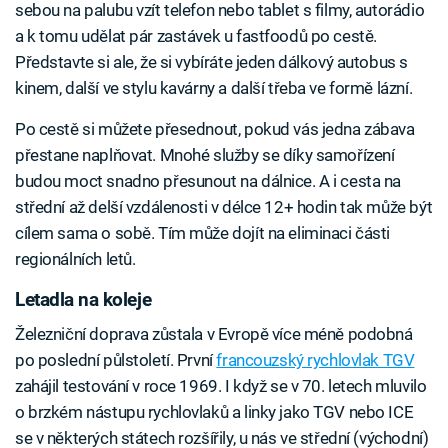
sebou na palubu vzít telefon nebo tablet s filmy, autorádio
a k tomu udělat pár zastávek u fastfoodů po cestě.
Představte si ale, že si vybíráte jeden dálkový autobus s
kinem, další ve stylu kavárny a další třeba ve formě lázní.
Po cestě si můžete přesednout, pokud vás jedna zábava
přestane naplňovat. Mnohé služby se díky samořízení
budou moct snadno přesunout na dálnice. A i cesta na
střední až delší vzdálenosti v délce 12+ hodin tak může být
cílem sama o sobě. Tím může dojít na eliminaci části
regionálních letů.
Letadla na koleje
Železniční doprava zůstala v Evropě více méně podobná
po poslední půlstoletí. První
francouzský rychlovlak TGV
zahájil testování v roce 1969. I když se v 70. letech mluvilo
o brzkém nástupu rychlovlaků a linky jako TGV nebo ICE
se v některých státech rozšířily, u nás ve střední (východní)