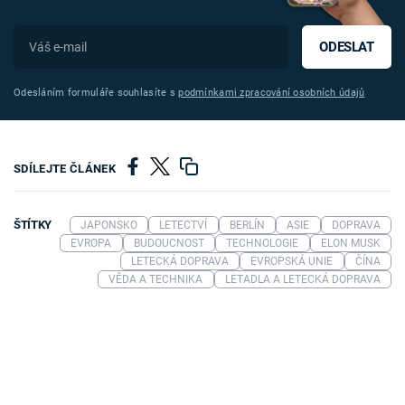
ODESLAT
Odesláním formuláře souhlasíte s
podmínkami zpracování osobních údajů
SDÍLEJTE ČLÁNEK
ŠTÍTKY
JAPONSKO
LETECTVÍ
BERLÍN
ASIE
DOPRAVA
EVROPA
BUDOUCNOST
TECHNOLOGIE
ELON MUSK
LETECKÁ DOPRAVA
EVROPSKÁ UNIE
ČÍNA
VĚDA A TECHNIKA
LETADLA A LETECKÁ DOPRAVA