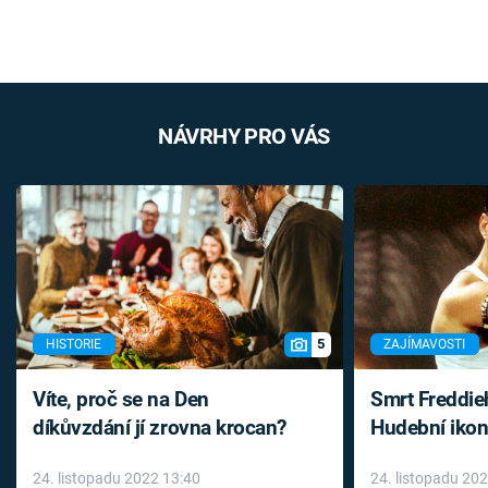
NÁVRHY PRO VÁS
5
HISTORIE
ZAJÍMAVOSTI
Víte, proč se na Den
Smrt Freddie
díkůvzdání jí zrovna krocan?
Hudební ikon
až do konce 
24. listopadu 2022 13:40
24. listopadu 20
léky