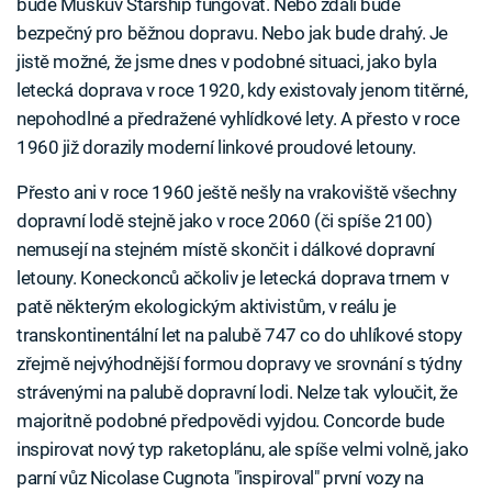
bude Muskův Starship fungovat. Nebo zdali bude
bezpečný pro běžnou dopravu. Nebo jak bude drahý. Je
jistě možné, že jsme dnes v podobné situaci, jako byla
letecká doprava v roce 1920, kdy existovaly jenom titěrné,
nepohodlné a předražené vyhlídkové lety. A přesto v roce
1960 již dorazily moderní linkové proudové letouny.
Přesto ani v roce 1960 ještě nešly na vrakoviště všechny
dopravní lodě stejně jako v roce 2060 (či spíše 2100)
nemusejí na stejném místě skončit i dálkové dopravní
letouny. Koneckonců ačkoliv je letecká doprava trnem v
patě některým ekologickým aktivistům, v reálu je
transkontinentální let na palubě 747 co do uhlíkové stopy
zřejmě nejvýhodnější formou dopravy ve srovnání s týdny
strávenými na palubě dopravní lodi. Nelze tak vyloučit, že
majoritně podobné předpovědi vyjdou. Concorde bude
inspirovat nový typ raketoplánu, ale spíše velmi volně, jako
parní vůz Nicolase Cugnota "inspiroval" první vozy na