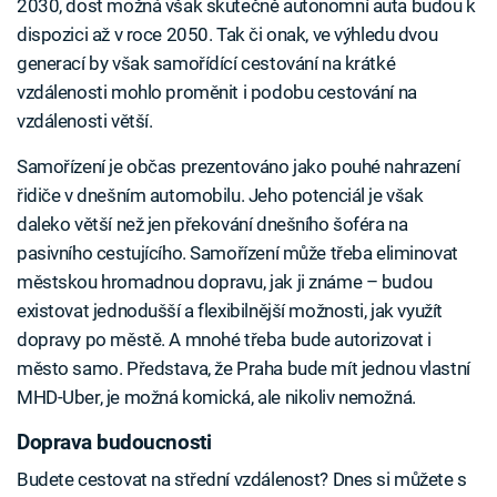
2030, dost možná však skutečně autonomní auta budou k
dispozici až v roce 2050. Tak či onak, ve výhledu dvou
generací by však samořídící cestování na krátké
vzdálenosti mohlo proměnit i podobu cestování na
vzdálenosti větší.
Samořízení je občas prezentováno jako pouhé nahrazení
řidiče v dnešním automobilu. Jeho potenciál je však
daleko větší než jen překování dnešního šoféra na
pasivního cestujícího. Samořízení může třeba eliminovat
městskou hromadnou dopravu, jak ji známe – budou
existovat jednodušší a flexibilnější možnosti, jak využít
dopravy po městě. A mnohé třeba bude autorizovat i
město samo. Představa, že Praha bude mít jednou vlastní
MHD-Uber, je možná komická, ale nikoliv nemožná.
Doprava budoucnosti
Budete cestovat na střední vzdálenost? Dnes si můžete s