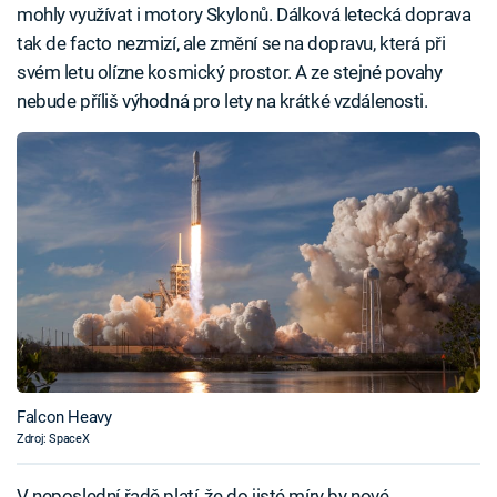
mohly využívat i motory Skylonů. Dálková letecká doprava
tak de facto nezmizí, ale změní se na dopravu, která při
svém letu olízne kosmický prostor. A ze stejné povahy
nebude příliš výhodná pro lety na krátké vzdálenosti.
Falcon Heavy
Zdroj: SpaceX
V neposlední řadě platí, že do jisté míry by nové