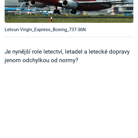
Časopis
Sledujte prima+
Letoun Virgin_Express_Boeing_737-36N
Přihlášení
Je nynější role letectví, letadel a letecké dopravy
jenom odchylkou od normy?
Sledujte nás