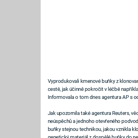
Vyprodukovali kmenové buňky z klonovaný
cestě, jak účinně pokročit v léčbě napří
Informovala o tom dnes agentura AP s od
Jak upozornila také agentura Reuters, vě
neúspěchů a jednoho otevřeného podvodu
buňky stejnou technikou, jakou vznikla kl
genetický materiál z dospělé buňky do ne