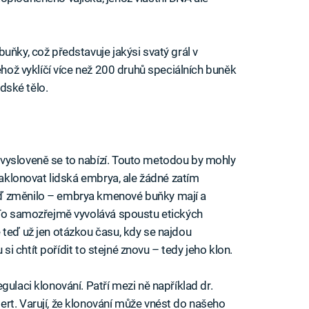
uňky, což představuje jakýsi svatý grál v
ěhož vyklíčí více než 200 druhů speciálních buněk
idské tělo.
vysloveně se to nabízí. Touto metodou by mohly
 naklonovat lidská embrya, ale žádné zatím
ď změnilo – embrya kmenové buňky mají a
. To samozřejmě vyvolává spoustu etických
 teď už jen otázkou času, kdy se najdou
u si chtít pořídit to stejné znovu – tedy jeho klon.
gulaci klonování. Patří mezi ně například dr.
rt. Varují, že klonování může vnést do našeho