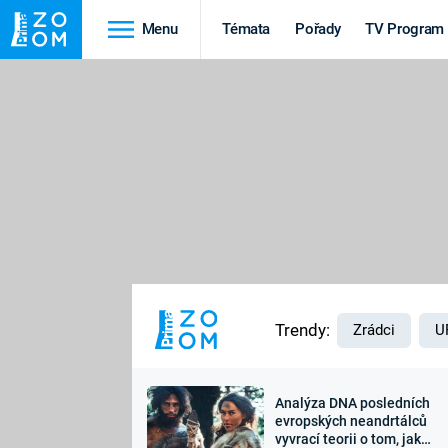
Menu
Témata
Pořady
TV Program
Cestování
Historie
HRADY A ZÁMKY
VIKINGOVÉ
HEDVÁBNÁ STEZKA
EPIDEMIE A
PANDEMIE
PŘÍRODA
STAROVĚKÝ EGYPT
Trendy:
Zrádci
U
Analýza DNA posledních
Druhá
Výročí
evropských neandrtálců
vyvrací teorii o tom, jak
světová válka