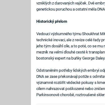
vzniklých z darovaných vajíček. Dvě embr
genetickou poruchou a ostatní měla DNA 
Historický přelom
Vedoucí výzkumného týmu Shoukhrat Mitali
technické inovaci, ale z revize celé řady p
jeho tým dosáhl cíle, a to poté, co se mu 
mezník na velmi dlouhé cestě k transplan
bostonský expert na buňky George Daley
Odstraněním potřeby lidských embryí od
DNA se zase překonávají potíže s odmíta
významně rozšířit vědecké pokusy s kmen
cílem nahrazovat poškozené nebo zničen
Parkinsonově chorobě, roztroušené skler