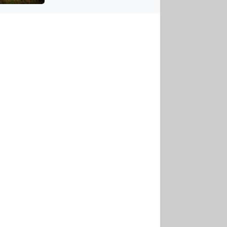
US
tornádem
RSUS
ZE A