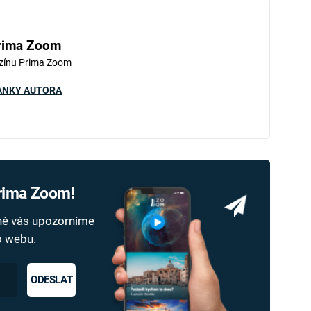
rima Zoom
zínu Prima Zoom
ÁNKY AUTORA
Prima Zoom!
dně vás upozorníme
ho webu.
ODESLAT