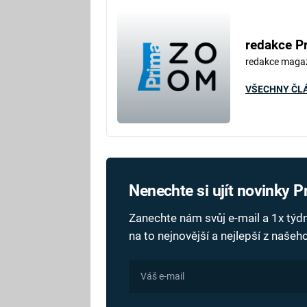
redakce P
redakce maga
VŠECHNY ČL
Nenechte si ujít novinky 
Zanechte nám svůj e-mail a 1x tý
na to nejnovější a nejlepší z naše