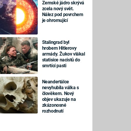
Zemské jádro skrývá
zcela nový svět.
Nález pod povrchem
je ohromující
Stalingrad byl
hrobem Hitlerovy
armády. Žukov vlákal
statisíce nacistů do
smrtící pasti
Neandertálce
nevyhubila válka s
člověkem. Nový
objev ukazuje na
zkázonosné
rozhodnutí