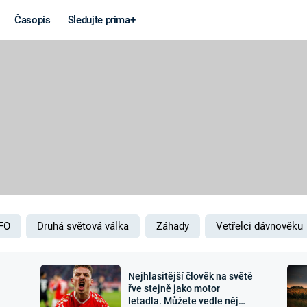
Časopis
Sledujte prima+
Věda a
Války
technika
STUDENÁ V
KORONAVIRUS
VÁLKA VE
VIETNAMU
VESMÍR
VÁLEČNÉ FI
MARS
SERIÁLY
FO
Druhá světová válka
Záhady
Vetřelci dávnověku
Nejhlasitější člověk na světě
Záhady a
Zajímav
řve stejně jako motor
letadla. Můžete vedle něj
konspirace