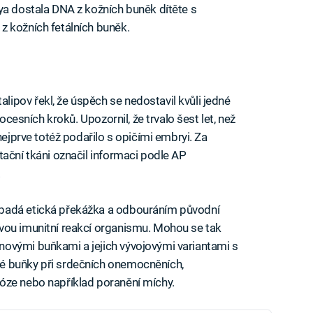
ya dostala DNA z kožních buněk dítěte s
z kožních fetálních buněk.
pov řekl, že úspěch se nedostavil kvůli jedné
rocesních kroků. Upozornil, že trvalo šest let, než
nejprve totéž podařilo s opičími embryi. Za
tační tkáni označil informaci podle AP
.
padá etická překážka a odbouráním původní
vou imunitní reakcí organismu. Mohou se tak
ovými buňkami a jejich vývojovými variantami s
é buňky při srdečních onemocněních,
óze nebo například poranění míchy.