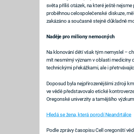
světa příliš otázek, na které ještě nejsme p
proběhnou celospolečenské diskuze, mělo
zakázáno a současně stejně důkladně mo
Naděje pro miliony nemocných
Na klonování dětí však tým nemyslel – ch
mít nesmírný význam v oblasti medicíny 
technickými překážkami, ale i přetrvávají
Doposud byla nejpřirozenějšími zdroji km
ve vědě představovalo etické kontroverze
Oregonské univerzity a tamějšího výzkumn
Hledá se žena, která porodí Neandrtálce
Podle zprávy časopisu Cell oregonští věd