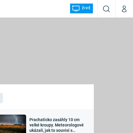
ŽIVĚ
Vyhledávání
Můj p
Prima+
ÁLKA
CNN Prima NEWS
Prima FRESH
Prima LIVING
LMY A
Prima Ženy
Prima LAJK
Prachaticko zasáhly 10 cm
osti
velké kroupy. Meteorologové
Sledujte nás
ukázali, jak to souvisí s