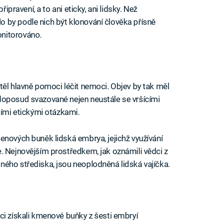
řipravení, a to ani eticky, ani lidsky. Než
 by podle nich být klonování člověka přísně
nitorováno.
těl hlavně pomoci léčit nemoci. Objev by tak měl
doposud svazované nejen neustále se vršícími
cími etickými otázkami.
enových buněk lidská embrya, jejichž využívání
. Nejnovějším prostředkem, jak oznámili vědci z
ého střediska, jsou neoplodněná lidská vajíčka.
ci získali kmenové buňky z šesti embryí