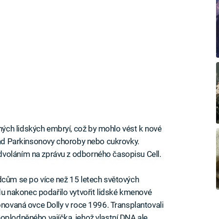
ch lidských embryí, což by mohlo vést k nové
klad Parkinsonovy choroby nebo cukrovky.
voláním na zprávu z odborného časopisu Cell.
dcům se po více než 15 letech světových
 nakonec podařilo vytvořit lidské kmenové
onovaná ovce Dolly v roce 1996. Transplantovali
oplodněného vajíčka, jehož vlastní DNA ale