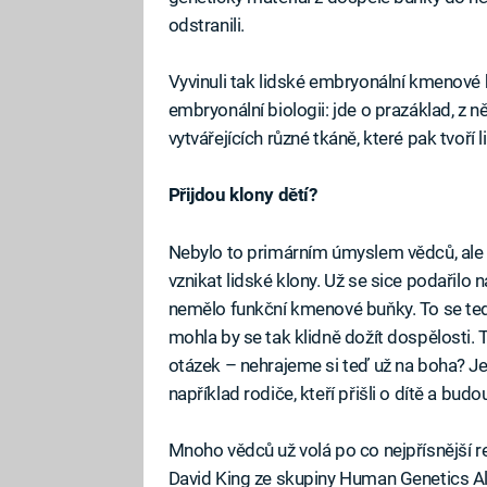
odstranili.
Vyvinuli tak lidské embryonální kmenové b
embryonální biologii: jde o prazáklad, z n
vytvářejících různé tkáně, které pak tvoří l
Přijdou klony dětí?
Nebylo to primárním úmyslem vědců, ale 
vznikat lidské klony. Už se sice podařilo
nemělo funkční kmenové buňky. To se te
mohla by se tak klidně dožít dospělosti
otázek – nehrajeme si teď už na boha? Je
například rodiče, kteří přišli o dítě a budo
Mnoho vědců už volá po co nejpřísnější re
David King ze skupiny Human Genetics Ale