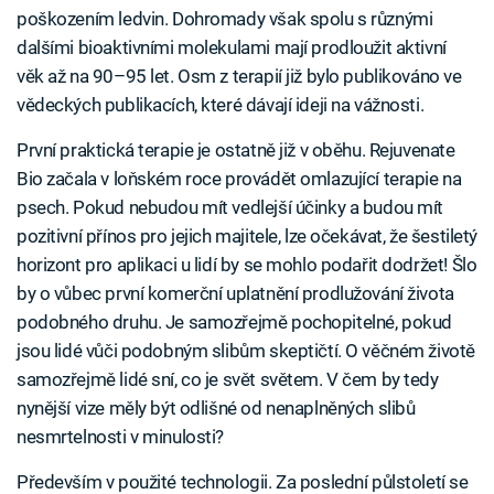
poškozením ledvin. Dohromady však spolu s různými
dalšími bioaktivními molekulami mají prodloužit aktivní
věk až na 90–95 let. Osm z terapií již bylo publikováno ve
vědeckých publikacích, které dávají ideji na vážnosti.
První praktická terapie je ostatně již v oběhu. Rejuvenate
Bio začala v loňském roce provádět omlazující terapie na
psech. Pokud nebudou mít vedlejší účinky a budou mít
pozitivní přínos pro jejich majitele, lze očekávat, že šestiletý
horizont pro aplikaci u lidí by se mohlo podařit dodržet! Šlo
by o vůbec první komerční uplatnění prodlužování života
podobného druhu. Je samozřejmě pochopitelné, pokud
jsou lidé vůči podobným slibům skeptičtí. O věčném životě
samozřejmě lidé sní, co je svět světem. V čem by tedy
nynější vize měly být odlišné od nenaplněných slibů
nesmrtelnosti v minulosti?
Především v použité technologii. Za poslední půlstoletí se