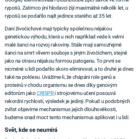
rypošů. Zatímco jiní hlodavci žijí maximálně několik let, u
rypošů se podařilo najít jedince starého až 35 let.
Daní živočichové mají typicky společnou nějakou
genetickou výhodu, která u nich například vede k velmi
malé šanci na rozvoj rakoviny. Stále mají samozřejmě
šanci na smrt vlivem souboje s jiným živočichem, stejně
jako na otravu nějakou formou patogenu. To první se
nicméně u lidí podařilo skoro eliminovat, a to druhé je dnes
také na poklesu. Uvážíme-li, že chápání role genů a
proteinů v chodu organismu se dnes díky genovým
editorům jako
CRISPR
i strojovému učení posouvá
rekordní rychlostí, výsledek je jediný. Pokud u podobných
zvířat objevíme mechanismus jejich dlouhověkosti,
budeme snad moct tento mechanismus aplikovat i u lidí.
Svět, kde se neumírá