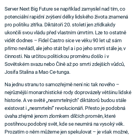
Server Next Big Future se například zamyslel nad tím, co
potenciální rapidní zvýšení délky lidského života znamená
pro politiku zítřka. Diktátoři 20. století jen zřídkakdy
ukončili svou vládu před vlastním úmrtím. Lze to ostatně
vidět dodnes – Fidel Castro sice ve věku 90 let už sám
přímo nevládl, ale jeho stát byl a i po jeho smrti stále je, v
činnosti. Na určitou politickou proměnu došlo i v
Sovětském svazu nebo Číně až po smrti zdejších vůdců,
Josifa Stalina a Mao Ce-tunga.
Na jednu stranu to samozřejmě není nic tak nového –
nejrůznější monarchistické rody doprovázely většinu lidské
historie. A ve světě „nesmrtelných“ diktátorů budou stále
existovat i „nesmrtelní“ revolucionáři. Přesto je podobná
úvaha zřejmě jenom zlomkem dílčích proměn, které
postihnou podobný svět, kde se neumírá na vysoký věk.
Prozatím o něm můžeme jen spekulovat – je však možné,