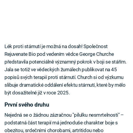
Lék proti stárnutí je možná na dosah! Společnost
Rejuvenate Bio pod vedením vědce George Churche
představila potenciálně významný pokrok v boji se stářím.
Jala se totiž ve vědeckých žurnálech publikovat na 45
popisů svých terapií proti stárnutí. Church si od výzkumu
slibuje dramatické oddálení efektu stárnutí, které by mělo
být dosažitelné již v roce 2025.
První svého druhu
Nejedná se o žádnou zázračnou "pilulku nesmrtelnosti" –
podstatná část terapií má jednoduše charakter boje s
obezitou, srdečními chorobami, artritidou nebo