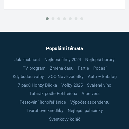
Populární témata
Jak zhubnout
Nejlepší filmy 2024
Nejlepší horory
TV program
Změna času
Partie
Počasí
Kdy budou volby
ZOO Nové začátky
Auto – katalog
7 pádů Honzy Dědka
Volby 2025
Svařené víno
Tatarák podle Pohlreicha
Aloe vera
Pěstování lichořeřišnice
Výpočet ascendentu
Tvarohové knedlíky
Nejlepší palačinky
Švestkový koláč