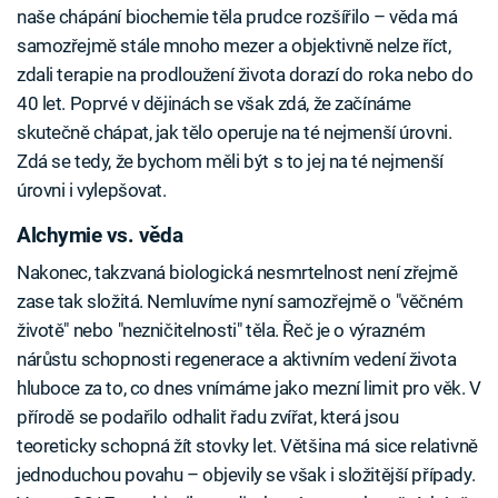
naše chápání biochemie těla prudce rozšířilo – věda má
samozřejmě stále mnoho mezer a objektivně nelze říct,
zdali terapie na prodloužení života dorazí do roka nebo do
40 let. Poprvé v dějinách se však zdá, že začínáme
skutečně chápat, jak tělo operuje na té nejmenší úrovni.
Zdá se tedy, že bychom měli být s to jej na té nejmenší
úrovni i vylepšovat.
Alchymie vs. věda
Nakonec, takzvaná biologická nesmrtelnost není zřejmě
zase tak složitá. Nemluvíme nyní samozřejmě o "věčném
životě" nebo "nezničitelnosti" těla. Řeč je o výrazném
nárůstu schopnosti regenerace a aktivním vedení života
hluboce za to, co dnes vnímáme jako mezní limit pro věk. V
přírodě se podařilo odhalit řadu zvířat, která jsou
teoreticky schopná žít stovky let. Většina má sice relativně
jednoduchou povahu – objevily se však i složitější případy.