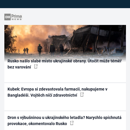
Rusko našlo slabé místo ukrajinské obrany. Útočit může téměř
bez varování
Kubek: Evropa si zdevastovala farmacii, nakupujeme v
Bangladéši. Vojtěch ničí zdravotnictví
Dron s výbušninou u ukrajinského letadla? Narychlo spíchnutá
provokace, okomentovalo Rusko