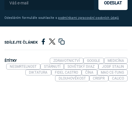
ODESLAT
Odesláním formuláře souhlasíte s
podmínkami zpracování osobních údajů
SDÍLEJTE ČLÁNEK
ŠTÍTKY
ZDRAVOTNICTVÍ
GOOGLE
MEDICÍNA
NESMRTELNOST
STÁRNUTÍ
SOVĚTSKÝ SVAZ
JOSIF STALIN
DIKTATURA
FIDEL CASTRO
ČÍNA
MAO CE-TUNG
DLOUHOVĚKOST
CRISPR
CALICO