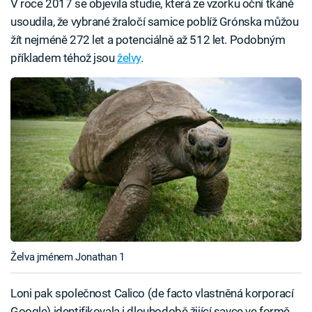
V roce 2017 se objevila studie, která ze vzorku oční tkáně
usoudila, že vybrané žraločí samice poblíž Grónska můžou
žít nejméně 272 let a potenciálně až 512 let. Podobným
příkladem téhož jsou
želvy
.
Želva jménem Jonathan 1
Loni pak společnost Calico (de facto vlastněná korporací
Google) identifikovala i dlouhodobě žijící savce ve formě