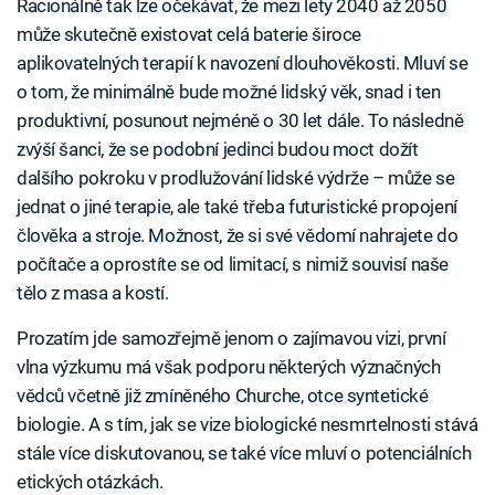
Racionálně tak lze očekávat, že mezi lety 2040 až 2050
může skutečně existovat celá baterie široce
aplikovatelných terapií k navození dlouhověkosti. Mluví se
o tom, že minimálně bude možné lidský věk, snad i ten
produktivní, posunout nejméně o 30 let dále. To následně
zvýší šanci, že se podobní jedinci budou moct dožít
dalšího pokroku v prodlužování lidské výdrže – může se
jednat o jiné terapie, ale také třeba futuristické propojení
člověka a stroje. Možnost, že si své vědomí nahrajete do
počítače a oprostíte se od limitací, s nimiž souvisí naše
tělo z masa a kostí.
Prozatím jde samozřejmě jenom o zajímavou vizi, první
vlna výzkumu má však podporu některých význačných
vědců včetně již zmíněného Churche, otce syntetické
biologie. A s tím, jak se vize biologické nesmrtelnosti stává
stále více diskutovanou, se také více mluví o potenciálních
etických otázkách.