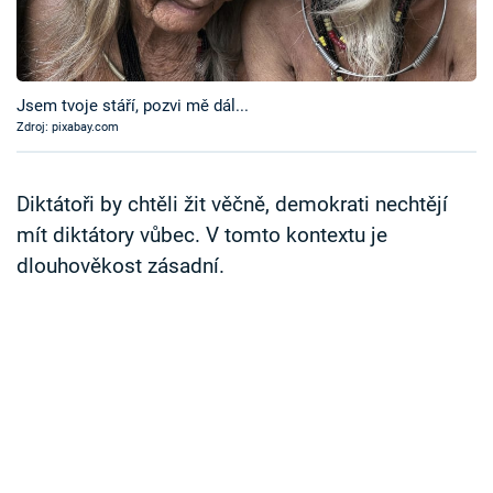
Časopis
Sledujte prima+
Jsem tvoje stáří, pozvi mě dál...
Zdroj: pixabay.com
Přihlášení
Diktátoři by chtěli žit věčně, demokrati nechtějí
Sledujte nás
mít diktátory vůbec. V tomto kontextu je
dlouhověkost zásadní.