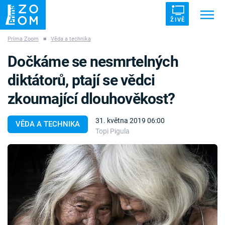
ŽIVĚ
Prima Zoom
■
Věda a technika
Trendy:
ZRÁDCI
UFO
DRUHÁ SVĚTOVÁ VÁLKA
Dočkáme se nesmrtelných
ZÁHADY
VETŘELCI DÁVNOVĚKU
diktátorů, ptají se vědci
zkoumající dlouhověkost?
31. května 2019 06:00
VĚDA A TECHNIKA
Topi Pigula
Témata
Témata
Pořady
TV Program