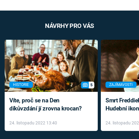
NÁVRHY PRO VÁS
5
HISTORIE
ZAJÍMAVOSTI
Víte, proč se na Den
Smrt Freddie
díkůvzdání jí zrovna krocan?
Hudební ikon
až do konce 
24. listopadu 2022 13:40
24. listopadu 20
léky