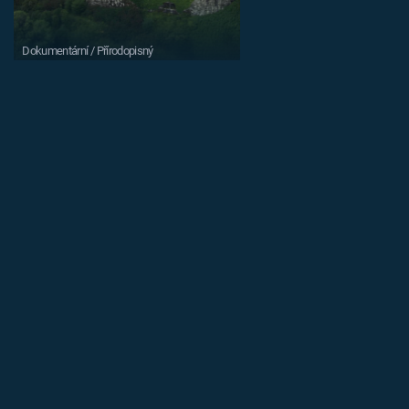
Dokumentární / Přírodopisný