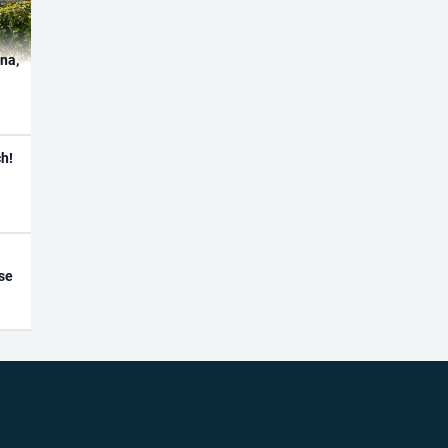
ína,
h!
se