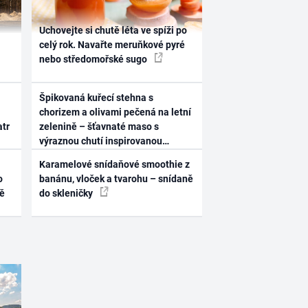
Uchovejte si chutě léta ve spíži po
celý rok. Navařte meruňkové pyré
nebo středomořské sugo
Špikovaná kuřecí stehna s
chorizem a olivami pečená na letní
atr
zelenině – šťavnaté maso s
výraznou chutí inspirovanou
Španělskem
Karamelové snídaňové smoothie z
o
banánu, vloček a tvarohu – snídaně
ně
do skleničky