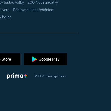
dy budou volby
ZOO Nové začátky
e vera
Pěstování lichořeřišnice
ý koláč
 Store
Google Play
© FTV Prima spol. s r.o.