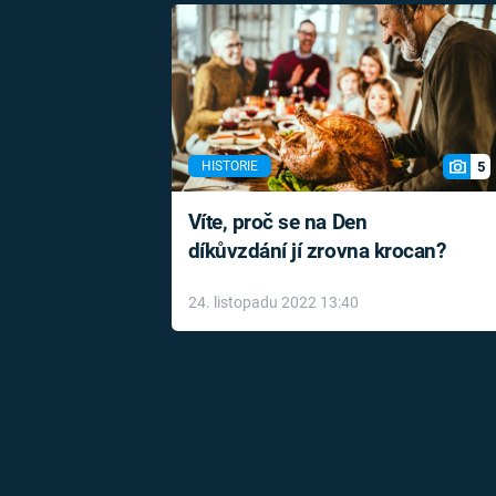
5
HISTORIE
Víte, proč se na Den
díkůvzdání jí zrovna krocan?
24. listopadu 2022 13:40