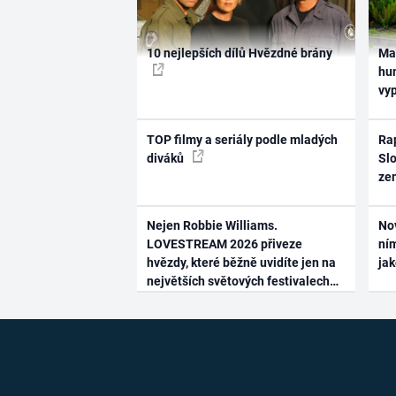
10 nejlepších dílů Hvězdné brány
Ma
hum
vy
TOP filmy a seriály podle mladých
Rap
diváků
Slo
ze
Nejen Robbie Williams.
No
LOVESTREAM 2026 přiveze
ním
hvězdy, které běžně uvidíte jen na
ja
největších světových festivalech