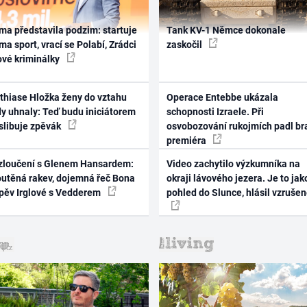
ma představila podzim: startuje
Tank KV-1 Němce dokonale
ma sport, vrací se Polabí, Zrádci
zaskočil
ové kriminálky
thiase Hložka ženy do vztahu
Operace Entebbe ukázala
dy uhnaly: Teď budu iniciátorem
schopnosti Izraele. Při
 slibuje zpěvák
osvobozování rukojmích padl br
premiéra
zloučení s Glenem Hansardem:
Video zachytilo výzkumníka na
outěná rakev, dojemná řeč Bona
okraji lávového jezera. Je to jak
zpěv Irglové s Vedderem
pohled do Slunce, hlásil vzruše