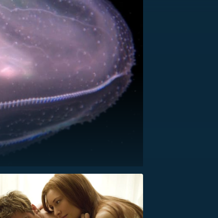
US
RSUS
ZE A