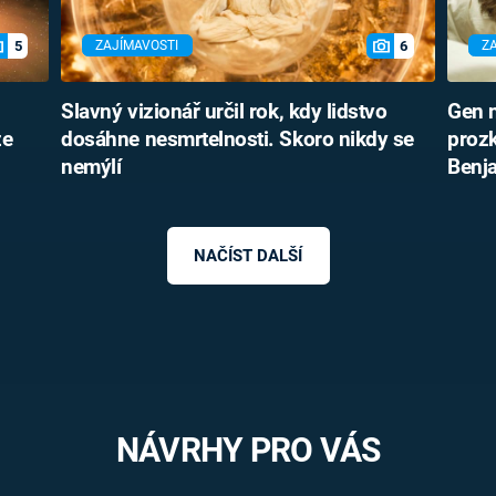
5
6
ZAJÍMAVOSTI
Z
Slavný vizionář určil rok, kdy lidstvo
Gen n
ze
dosáhne nesmrtelnosti. Skoro nikdy se
proz
nemýlí
Benj
NAČÍST DALŠÍ
NÁVRHY PRO VÁS