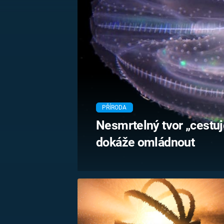
MARIE TEREZIE
ADOLF HITLER
NAPOLEON
BONAPARTE
ATENTÁT NA
REINHARDA
BRITSKÁ
HEYDRICHA
KRÁLOVSKÁ
RODINA
PRVNÍ SVĚTOVÁ
VÁLKA
PŘÍRODA
Nesmrtelný tvor „cestuj
dokáže omládnout