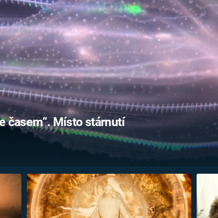
FILMY VERS
REALITA
UFO A
MIMOZEMŠŤANÉ
HORORY VE
REALITA
UTAJENÉ PŘÍBĚHY
ČESKÝCH DĚJIN
OPTICKÉ ILU
KLAMY
ALTERNATIVNÍ
HISTORIE
e časem“. Místo stárnutí