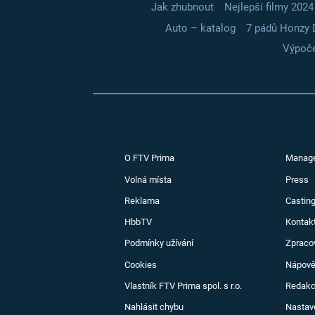
Jak zhubnout
Nejlepší filmy 2024
Auto – katalog
7 pádů Honzy 
Výpoče
O FTV Prima
Manag
Volná místa
Press
Reklama
Casting
HbbTV
Kontak
Podmínky užívání
Zpraco
Cookies
Nápov
Vlastník FTV Prima spol. s r.o.
Redak
Nahlásit chybu
Nastav