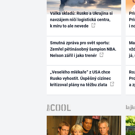
Válka skladů: Rusko a Ukrajina si
Pri
navzájem ničí logistická centra,
Pri
k míru to ale nevede
i n
Smutná zpráva pro svět sportu:
Ma
Zemřel pětinásobný šampion NBA.
vž
Nelson zářil i jako trenér
já,
„Veselého mlékaře“ z USA chce
Ro
Rusko vyhostit. Úspěšný cizinec
Pr
kritizoval plány na těžbu zlata
a 