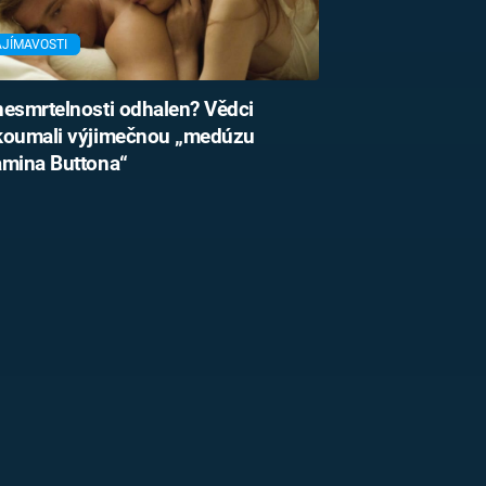
AJÍMAVOSTI
esmrtelnosti odhalen? Vědci
koumali výjimečnou „medúzu
amina Buttona“