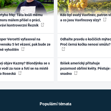
rtyho frky: Táta kvůli mému
Kdo byl svatý Vavřinec, patron v
oru málem přišel o práci,
a co jsou Vavřincovy slzy?
práví kontroverzní Řezník
per Vercetti vyfasoval na
Odhalte pravdu o kočičích mýtec
vensku 5 let vězení, pak bude ze
Proč černá kočka nenosí smůlu?
mě vyhoštěn
vý objev Kazmy? Blondýnka se s
Ibišek americký přitahuje
 vodí za ruce a fotí se na místě
pozornost obřími květy. Pěstuje 
ko Rosecká
snadno
Populární témata