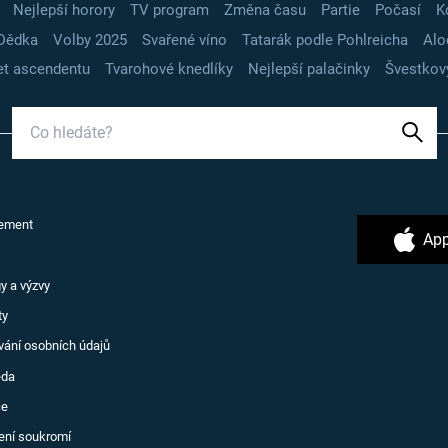
Nejlepší horory
TV program
Změna času
Partie
Počasí
K
Dědka
Volby 2025
Svařené víno
Tatarák podle Pohlreicha
Alo
t ascendentu
Tvarohové knedlíky
Nejlepší palačinky
Švestkov
ement
App
y a výzvy
ty
vání osobních údajů
ěda
ce
ení soukromí