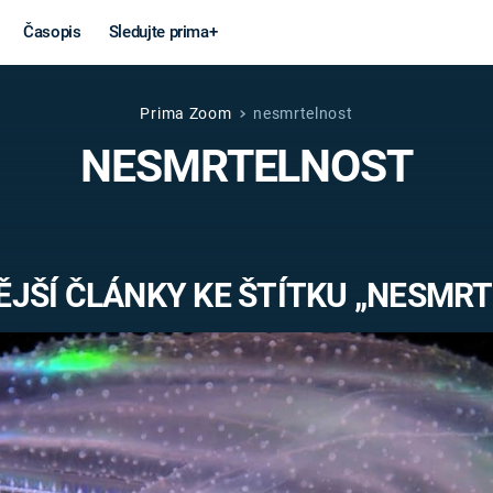
Časopis
Sledujte prima+
Prima Zoom
nesmrtelnost
Věda a
Války
NESMRTELNOST
technika
STUDENÁ V
KORONAVIRUS
VÁLKA VE
VIETNAMU
VESMÍR
JŠÍ ČLÁNKY KE ŠTÍTKU „NESMR
VÁLEČNÉ FI
MARS
SERIÁLY
Záhady a
Zajímav
konspirace