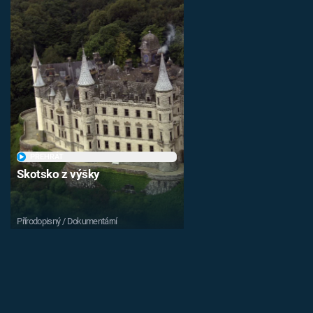
PŘEHRÁT
Skotsko z výšky
Přírodopisný / Dokumentární