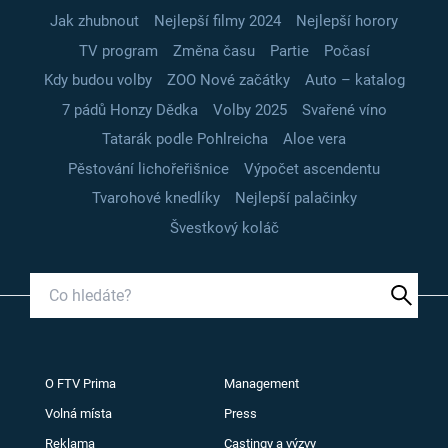
Jak zhubnout
Nejlepší filmy 2024
Nejlepší horory
TV program
Změna času
Partie
Počasí
Kdy budou volby
ZOO Nové začátky
Auto – katalog
7 pádů Honzy Dědka
Volby 2025
Svařené víno
Tatarák podle Pohlreicha
Aloe vera
Pěstování lichořeřišnice
Výpočet ascendentu
Tvarohové knedlíky
Nejlepší palačinky
Švestkový koláč
O FTV Prima
Management
Volná místa
Press
Reklama
Castingy a výzvy