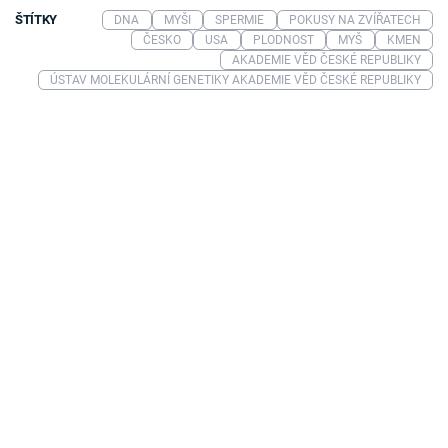
ŠTÍTKY
DNA
MYŠI
SPERMIE
POKUSY NA ZVÍŘATECH
ČESKO
USA
PLODNOST
MYŠ
KMEN
AKADEMIE VĚD ČESKÉ REPUBLIKY
ÚSTAV MOLEKULÁRNÍ GENETIKY AKADEMIE VĚD ČESKÉ REPUBLIKY