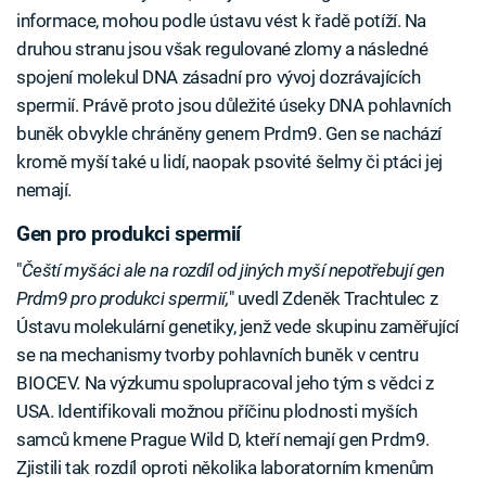
informace, mohou podle ústavu vést k řadě potíží. Na
druhou stranu jsou však regulované zlomy a následné
spojení molekul DNA zásadní pro vývoj dozrávajících
spermií. Právě proto jsou důležité úseky DNA pohlavních
buněk obvykle chráněny genem Prdm9. Gen se nachází
kromě myší také u lidí, naopak psovité šelmy či ptáci jej
nemají.
Gen pro produkci spermií
"
Čeští myšáci ale na rozdíl od jiných myší nepotřebují gen
Prdm9 pro produkci spermií,
" uvedl Zdeněk Trachtulec z
Ústavu molekulární genetiky, jenž vede skupinu zaměřující
se na mechanismy tvorby pohlavních buněk v centru
BIOCEV. Na výzkumu spolupracoval jeho tým s vědci z
USA. Identifikovali možnou příčinu plodnosti myších
samců kmene Prague Wild D, kteří nemají gen Prdm9.
Zjistili tak rozdíl oproti několika laboratorním kmenům