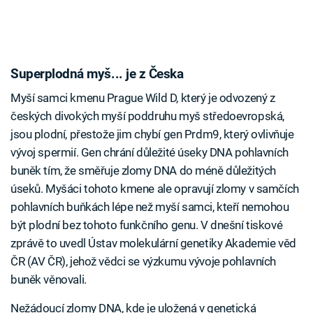
Superplodná myš... je z Česka
Myší samci kmenu Prague Wild D, který je odvozený z
českých divokých myší poddruhu myš středoevropská,
jsou plodní, přestože jim chybí gen Prdm9, který ovlivňuje
vývoj spermií. Gen chrání důležité úseky DNA pohlavních
buněk tím, že směřuje zlomy DNA do méně důležitých
úseků. Myšáci tohoto kmene ale opravují zlomy v samčích
pohlavních buňkách lépe než myší samci, kteří nemohou
být plodní bez tohoto funkčního genu. V dnešní tiskové
zprávě to uvedl Ústav molekulární genetiky Akademie věd
ČR (AV ČR), jehož vědci se výzkumu vývoje pohlavních
buněk věnovali.
Nežádoucí zlomy DNA, kde je uložená v genetická