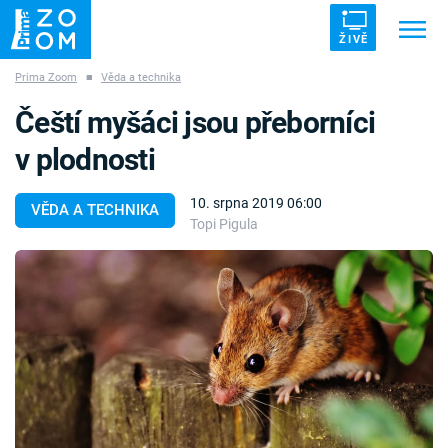
ŽIVĚ
Prima Zoom
■
Věda a technika
Trendy:
ZRÁDCI
UFO
DRUHÁ SVĚTOVÁ VÁLKA
Čeští myšáci jsou přeborníci
ZÁHADY
VETŘELCI DÁVNOVĚKU
v plodnosti
10. srpna 2019 06:00
VĚDA A TECHNIKA
Topi Pigula
Témata
Témata
Pořady
TV Program