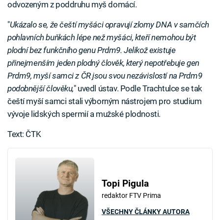
odvozeným z poddruhu myš domácí.
"
Ukázalo se, že čeští myšáci opravují zlomy DNA v samčích
pohlavních buňkách lépe než myšáci, kteří nemohou být
plodní bez funkčního genu Prdm9. Jelikož existuje
přinejmenším jeden plodný člověk, který nepotřebuje gen
Prdm9, myší samci z ČR jsou svou nezávislostí na Prdm9
podobnější člověku,
" uvedl ústav. Podle Trachtulce se tak
čeští myší samci stali výborným nástrojem pro studium
vývoje lidských spermií a mužské plodnosti.
Text: ČTK
Topi Pigula
redaktor FTV Prima
VŠECHNY ČLÁNKY AUTORA