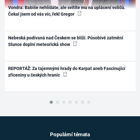
Vondra: Babiše nehlídáte, ale svítíte mu na uplácení voličů.
Čekal jsem od vás víc, řekl Gregor
Nebeská podívaná nad Českem se blíží. Působivé zatmění
Slunce doplní meteorická show
REPORTÁŽ: Za tajemnými hrady do Karpat aneb Fascinující
zříceniny u českých hranic
Populární témata