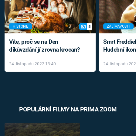
5
HISTORIE
ZAJÍMAVOSTI
Víte, proč se na Den
Smrt Freddie
díkůvzdání jí zrovna krocan?
Hudební ikon
až do konce 
24. listopadu 2022 13:40
24. listopadu 20
léky
POPULÁRNÍ FILMY NA PRIMA ZOOM