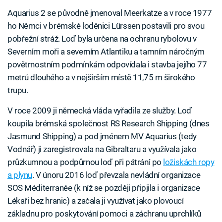
Aquarius 2 se původně jmenoval Meerkatze a v roce 1977
ho Němci v brémské loděnici Lürssen postavili pro svou
pobřežní stráž. Loď byla určena na ochranu rybolovu v
Severním moři a severním Atlantiku a tamním náročným
povětrnostním podmínkám odpovídala i stavba jejího 77
metrů dlouhého a v nejširším místě 11,75 m širokého
trupu.
V roce 2009 ji německá vláda vyřadila ze služby. Loď
koupila brémská společnost RS Research Shipping (dnes
Jasmund Shipping) a pod jménem MV Aquarius (tedy
Vodnář) ji zaregistrovala na Gibraltaru a využívala jako
průzkumnou a podpůrnou loď při pátrání po
ložiskách ropy
a plynu
. V únoru 2016 loď převzala nevládní organizace
SOS Méditerranée (k níž se později připjila i organizace
Lékaři bez hranic) a začala ji využívat jako plovoucí
základnu pro poskytování pomoci a záchranu uprchlíků