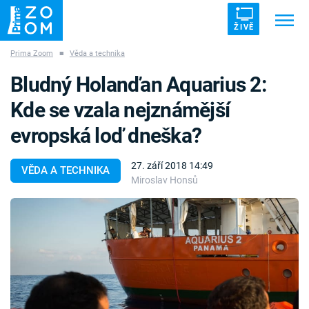
ŽIVĚ
Prima Zoom
■
Věda a technika
Trendy:
ZRÁDCI
UFO
DRUHÁ SVĚTOVÁ VÁLKA
Bludný Holanďan Aquarius 2:
ZÁHADY
VETŘELCI DÁVNOVĚKU
Kde se vzala nejznámější
evropská loď dneška?
27. září 2018 14:49
VĚDA A TECHNIKA
Miroslav Honsů
Témata
Témata
Pořady
TV Program