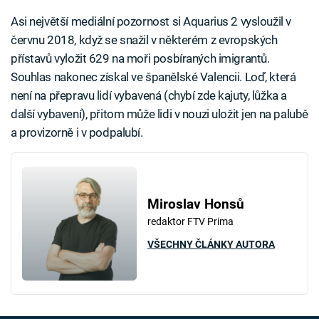
Asi největší mediální pozornost si Aquarius 2 vysloužil v
červnu 2018, když se snažil v některém z evropských
přístavů vyložit 629 na moři posbíraných imigrantů.
Souhlas nakonec získal ve španělské Valencii. Loď, která
není na přepravu lidí vybavená (chybí zde kajuty, lůžka a
další vybavení), přitom může lidi v nouzi uložit jen na palubě
a provizorně i v podpalubí.
Miroslav Honsů
redaktor FTV Prima
VŠECHNY ČLÁNKY AUTORA