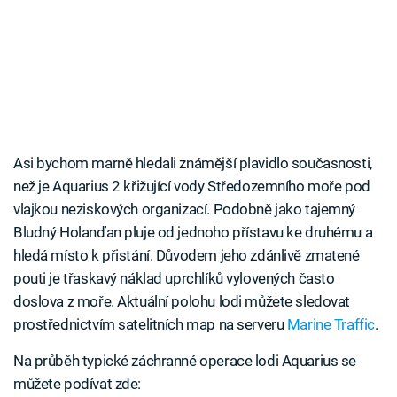
Asi bychom marně hledali známější plavidlo současnosti,
než je Aquarius 2 křižující vody Středozemního moře pod
vlajkou neziskových organizací. Podobně jako tajemný
Bludný Holanďan pluje od jednoho přístavu ke druhému a
hledá místo k přistání. Důvodem jeho zdánlivě zmatené
pouti je třaskavý náklad uprchlíků vylovených často
doslova z moře. Aktuální polohu lodi můžete sledovat
prostřednictvím satelitních map na serveru
Marine Traffic
.
Na průběh typické záchranné operace lodi Aquarius se
můžete podívat zde: