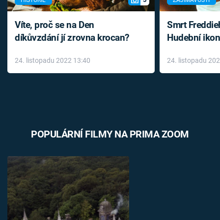
Víte, proč se na Den
Smrt Freddie
díkůvzdání jí zrovna krocan?
Hudební ikon
až do konce 
24. listopadu 2022 13:40
24. listopadu 20
léky
POPULÁRNÍ FILMY NA PRIMA ZOOM