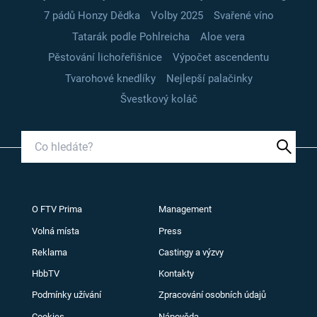
7 pádů Honzy Dědka
Volby 2025
Svařené víno
Tatarák podle Pohlreicha
Aloe vera
Pěstování lichořeřišnice
Výpočet ascendentu
Tvarohové knedlíky
Nejlepší palačinky
Švestkový koláč
O FTV Prima
Management
Volná místa
Press
Reklama
Castingy a výzvy
HbbTV
Kontakty
Podmínky užívání
Zpracování osobních údajů
Cookies
Nápověda