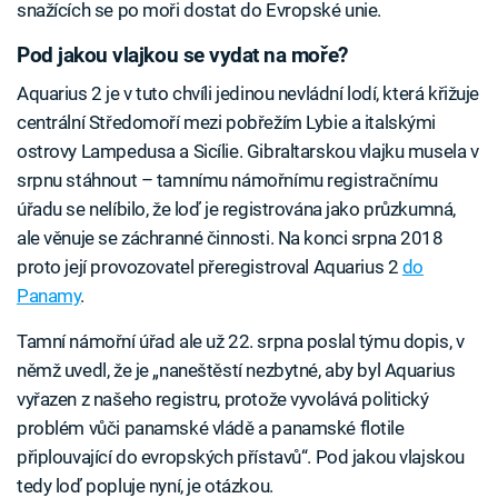
snažících se po moři dostat do Evropské unie.
Pod jakou vlajkou se vydat na moře?
Aquarius 2 je v tuto chvíli jedinou nevládní lodí, která křižuje
centrální Středomoří mezi pobřežím Lybie a italskými
ostrovy Lampedusa a Sicílie. Gibraltarskou vlajku musela v
srpnu stáhnout – tamnímu námořnímu registračnímu
úřadu se nelíbilo, že loď je registrována jako průzkumná,
ale věnuje se záchranné činnosti. Na konci srpna 2018
proto její provozovatel přeregistroval Aquarius 2
do
Panamy
.
Tamní námořní úřad ale už 22. srpna poslal týmu dopis, v
němž uvedl, že je „naneštěstí nezbytné, aby byl Aquarius
vyřazen z našeho registru, protože vyvolává politický
problém vůči panamské vládě a panamské flotile
připlouvající do evropských přístavů“. Pod jakou vlajskou
tedy loď popluje nyní, je otázkou.