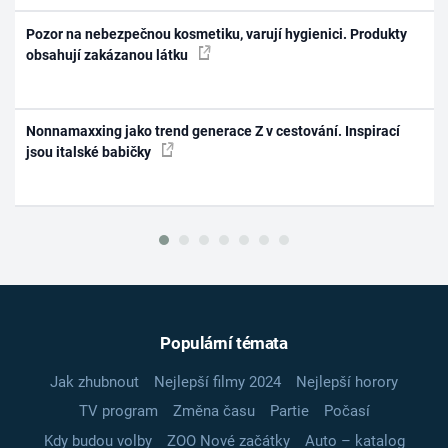
Pozor na nebezpečnou kosmetiku, varují hygienici. Produkty
obsahují zakázanou látku
Nonnamaxxing jako trend generace Z v cestování. Inspirací
jsou italské babičky
Populární témata
Jak zhubnout
Nejlepší filmy 2024
Nejlepší horory
TV program
Změna času
Partie
Počasí
Kdy budou volby
ZOO Nové začátky
Auto – katalog