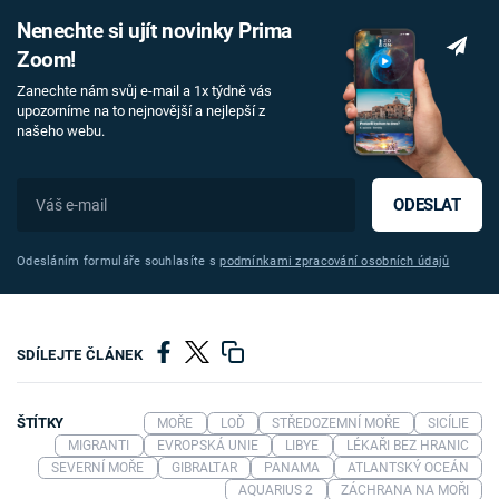
Nenechte si ujít novinky Prima
Zoom!
Zanechte nám svůj e-mail a 1x týdně vás
upozorníme na to nejnovější a nejlepší z
našeho webu.
ODESLAT
Odesláním formuláře souhlasíte s
podmínkami zpracování osobních údajů
SDÍLEJTE ČLÁNEK
ŠTÍTKY
MOŘE
LOĎ
STŘEDOZEMNÍ MOŘE
SICÍLIE
MIGRANTI
EVROPSKÁ UNIE
LIBYE
LÉKAŘI BEZ HRANIC
SEVERNÍ MOŘE
GIBRALTAR
PANAMA
ATLANTSKÝ OCEÁN
AQUARIUS 2
ZÁCHRANA NA MOŘI