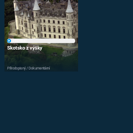
PŘEHRÁT
Skotsko z výšky
Přírodopisný / Dokumentární