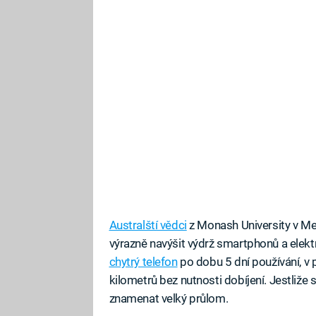
Australští vědci
z Monash University v Melb
výrazně navýšit výdrž smartphonů a elekt
chytrý telefon
po dobu 5 dní používání, v
kilometrů bez nutnosti dobíjení. Jestliže
znamenat velký průlom.