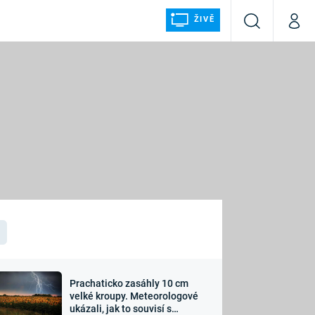
ŽIVĚ
Vyhledávání
Můj p
Prima+
ÁLKA
CNN Prima NEWS
Prima FRESH
Prima LIVING
LMY A
Prima Ženy
Prima LAJK
Prachaticko zasáhly 10 cm
osti
velké kroupy. Meteorologové
Sledujte nás
ukázali, jak to souvisí s