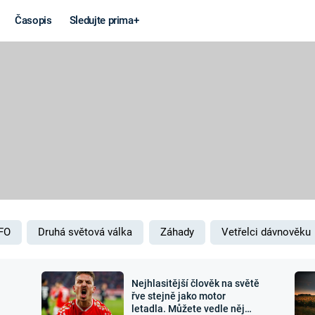
Časopis
Sledujte prima+
Věda a
Války
technika
STUDENÁ V
KORONAVIRUS
VÁLKA VE
VIETNAMU
VESMÍR
VÁLEČNÉ FI
MARS
SERIÁLY
FO
Druhá světová válka
Záhady
Vetřelci dávnověku
Nejhlasitější člověk na světě
Záhady a
Zajímav
řve stejně jako motor
letadla. Můžete vedle něj
konspirace