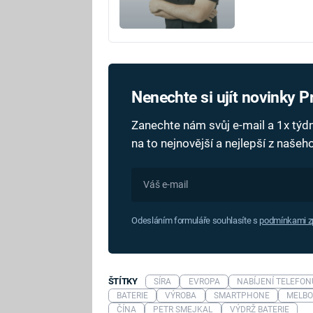
Nenechte si ujít novinky 
Zanechte nám svůj e-mail a 1x tý
na to nejnovější a nejlepší z naše
Odesláním formuláře souhlasíte s
podmínkami zp
ŠTÍTKY
SÍRA
EVROPA
NABÍJENÍ TELEFON
BATERIE
VÝROBA
SMARTPHONE
MELB
ČÍNA
PETR SMEJKAL
VÝDRŽ BATERIE