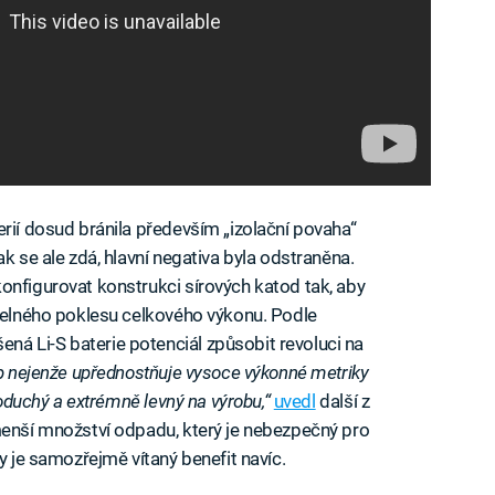
erií dosud bránila především „izolační povaha“
k se ale zdá, hlavní negativa byla odstraněna.
onfigurovat konstrukci sírových katod tak, aby
itelného poklesu celkového výkonu. Podle
á Li-S baterie potenciál způsobit revoluci na
up nejenže upřednostňuje vysoce výkonné metriky
noduchý a extrémně levný na výrobu,“
uvedl
další z
menší množství odpadu, který je nebezpečný pro
y je samozřejmě vítaný benefit navíc.