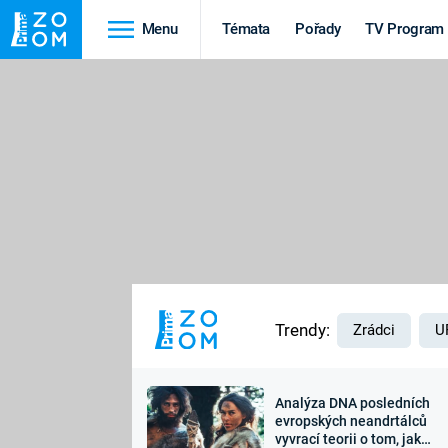
Menu
Témata
Pořady
TV Program
Cestování
Historie
HRADY A ZÁMKY
VIKINGOVÉ
HEDVÁBNÁ STEZKA
EPIDEMIE A
PANDEMIE
PŘÍRODA
STAROVĚKÝ EGYPT
Trendy:
Zrádci
U
Analýza DNA posledních
Druhá
Výročí
evropských neandrtálců
vyvrací teorii o tom, jak
světová válka