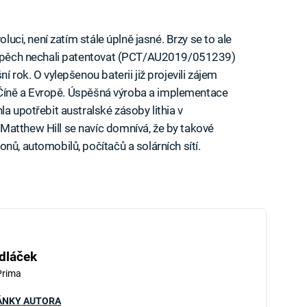
oluci, není zatím stále úplně jasné. Brzy se to ale
 úspěch nechali patentovat (PCT/AU2019/051239)
í rok. O vylepšenou baterii již projevili zájem
 v Číně a Evropě. Úspěšná výroba a implementace
la upotřebit australské zásoby lithia v
Matthew Hill se navíc domnívá, že by takové
nů, automobilů, počítačů a solárních sítí.
dláček
Prima
ÁNKY AUTORA