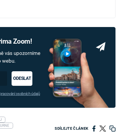
Prima Zoom!
dně vás upozorníme
ho webu.
ODESLAT
racování osobních údajů
U
OURNE
SDÍLEJTE ČLÁNEK