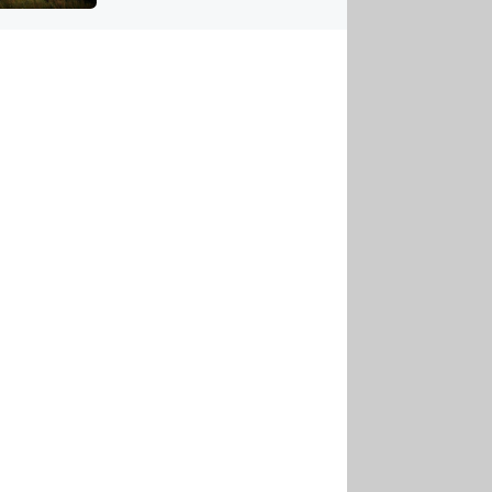
US
tornádem
RSUS
ZE A