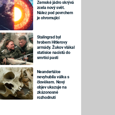
Zemské jádro skrývá
zcela nový svět.
Nález pod povrchem
je ohromující
Stalingrad byl
hrobem Hitlerovy
armády. Žukov vlákal
statisíce nacistů do
smrtící pasti
Neandertálce
nevyhubila válka s
člověkem. Nový
objev ukazuje na
zkázonosné
rozhodnutí