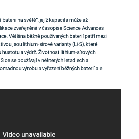
í baterii na světě“, jejíž kapacita může až
blikace zveřejněné v časopise Science Advances
ace. Většina běžně používaných baterií patří mezi
ativou jsou lithium-sírové varianty (Li-S), které
 hustotu a výdrž. Životnost lithium-sírových
Sice se používají v některých letadlech a
romadnou výrobu a vyřazení běžných baterií ale