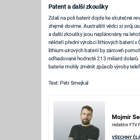
Patent a další zkoušky
Zdali na poli baterií dojde ke skutečné rev
zřejmě dovíme. Australští vědci si svůj
a další zkoušky jsou naplánovány na letošn
někteří přední výrobci lithiových baterií
lithium-sírových baterií by zároveň pomoh
odhadované hodnotě 213 miliard dolarů. 
baterie mohly změnit způsob výroby telefo
Text: Petr Smejkal
Mojmír Se
redaktor FTV 
VŠECHNY ČL