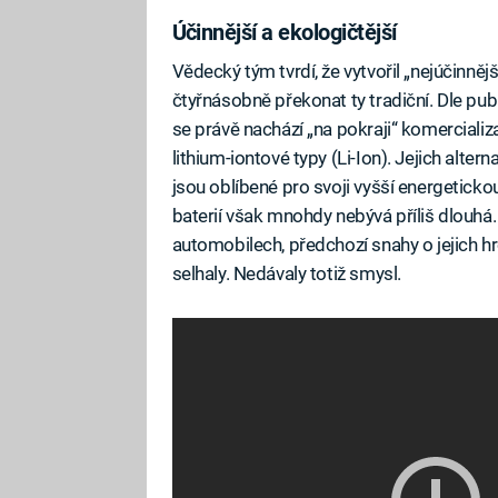
Účinnější a ekologičtější
Vědecký tým tvrdí, že vytvořil „nejúčinnějš
čtyřnásobně překonat ty tradiční. Dle pu
se právě nachází „na pokraji“ komercializ
lithium-iontové typy (Li-Ion). Jejich altern
jsou oblíbené pro svoji vyšší energetickou
baterií však mnohdy nebývá příliš dlouhá. 
automobilech, předchozí snahy o jejich h
selhaly. Nedávaly totiž smysl.