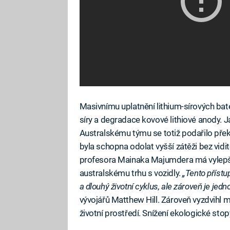
Masivnímu uplatnění lithium-sírových bat
síry a degradace kovové lithiové anody. Ja
Australskému týmu se totiž podařilo přek
byla schopna odolat vyšší zátěži bez vid
profesora Mainaka Majumdera má vylepšen
australskému trhu s vozidly.
„Tento příst
a dlouhý životní cyklus, ale zároveň je jed
vývojářů Matthew Hill. Zároveň vyzdvihl 
životní prostředí. Snížení ekologické stop