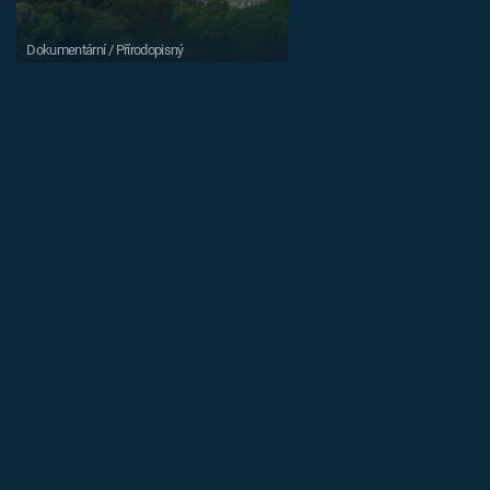
Dokumentární / Přírodopisný