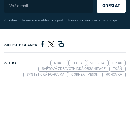
ODESLAT
Odesláním formuláře souhlasíte s
podmínkami zpracování osobních údajů
SDÍLEJTE ČLÁNEK
ŠTÍTKY
IZRAEL
LÉČBA
SLEPOTA
LÉKAŘ
SVĚTOVÁ ZDRAVOTNICKÁ ORGANIZACE
TKÁŇ
SYNTETICKÁ ROHOVKA
CORNEAT VISION
ROHOVKA