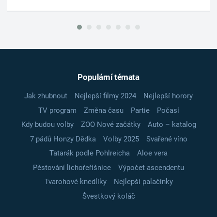
Populární témata
Jak zhubnout
Nejlepší filmy 2024
Nejlepší horory
TV program
Změna času
Partie
Počasí
Kdy budou volby
ZOO Nové začátky
Auto – katalog
7 pádů Honzy Dědka
Volby 2025
Svařené víno
Tatarák podle Pohlreicha
Aloe vera
Pěstování lichořeřišnice
Výpočet ascendentu
Tvarohové knedlíky
Nejlepší palačinky
Švestkový koláč