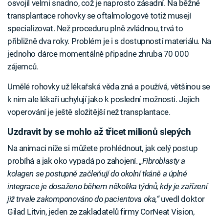
osvojil velmi snadno, což je naprosto zásadní. Na běžné
transplantace rohovky se oftalmologové totiž musejí
specializovat. Než proceduru plně zvládnou, trvá to
přibližně dva roky. Problém je i s dostupností materiálu. Na
jednoho dárce momentálně připadne zhruba 70 000
zájemců.
Umělé rohovky už lékařská věda zná a používá, většinou se
k nim ale lékaři uchylují jako k poslední možnosti. Jejich
voperování je ještě složitější než transplantace.
Uzdravit by se mohlo až třicet milionů slepých
Na animaci níže si můžete prohlédnout, jak celý postup
probíhá a jak oko vypadá po zahojení.
„Fibroblasty a
kolagen se postupně začleňují do okolní tkáně a úplné
integrace je dosaženo během několika týdnů, kdy je zařízení
již trvale zakomponováno do pacientova oka,“
uvedl doktor
Gilad Litvin, jeden ze zakladatelů firmy CorNeat Vision,