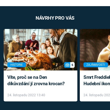
NÁVRHY PRO VÁS
5
HISTORIE
ZAJÍMAVOSTI
Víte, proč se na Den
Smrt Freddie
díkůvzdání jí zrovna krocan?
Hudební ikon
až do konce 
24. listopadu 2022 13:40
24. listopadu 20
léky