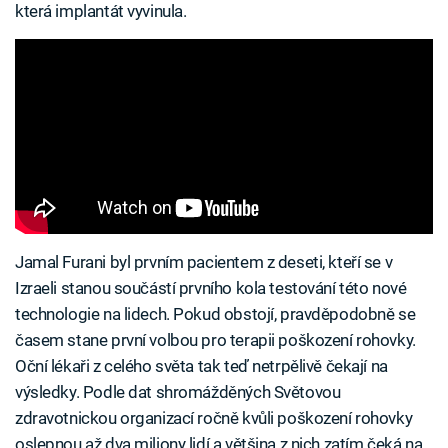
která implantát vyvinula.
Jamal Furani byl prvním pacientem z deseti, kteří se v
Izraeli stanou součástí prvního kola testování této nové
technologie na lidech. Pokud obstojí, pravděpodobně se
časem stane první volbou pro terapii poškození rohovky.
Oční lékaři z celého světa tak teď netrpělivě čekají na
výsledky. Podle dat shromážděných Světovou
zdravotnickou organizací ročně kvůli poškození rohovky
oslepnou až dva miliony lidí a většina z nich zatím čeká na