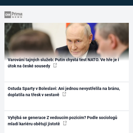
Varování tajných služeb: Putin chystá test NATO. Ve hře je i
útok na české sousedy
Ostuda Sparty v Boleslavi: Ani jednou nevystřelila na bránu,
doplatila na třesk v sestavě
Vyhýbá se generace Z vedoucím pozicím? Podle sociologů
mladí kariéru obětují jistotě