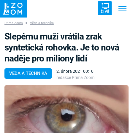
ŽIVĚ
Prima Zoom
■
Věda a technika
Trendy:
ZRÁDCI
UFO
DRUHÁ SVĚTOVÁ VÁLKA
Slepému muži vrátila zrak
ZÁHADY
VETŘELCI DÁVNOVĚKU
syntetická rohovka. Je to nová
naděje pro miliony lidí
2. února 2021 00:10
VĚDA A TECHNIKA
redakce Prima Zoom
Témata
Témata
Pořady
TV Program