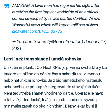
AMAZING: A blind man has regained his sight after
receiving the first implant worldwide of an artificial
cornea developed by Israeli startup CorNeat Vision.
Wonderful news which will impact millions of lives
pic.twitter.com/DPcZFgG7JG
— Yonatan Gonen (@GonenYonatan)
January 17,
2021
Lepší než transplance i umělá rohovka
Unikátní implantát CorNeat KPro je první na světě, který lze
integrovat přímo do oční stěny a nahradit tak zjizvenou
nebo nefunkční rohovku. Je z biomimetického materiálu
schopného se postupně integrovat do stávajících tkání.
Není tedy třeba shánět vhodného dárce. Operace je navíc
relativně jednoduchá, trvá jen zhruba hodinu a vyžaduje
minimální zásah do okolních tkání. Běžný lékař by si ji