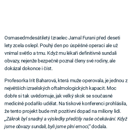
Osmasedmdesátiletý Izraelec Jamal Furani před deseti
lety zcela oslepl. Pouhý den po úspěšné operaci ale už
vnímal světlo a tmu. Když mu lékaři definitivně sundali
obvazy, nejenže bezpečně poznal členy své rodiny, ale
dokázal dokonce i číst.
Profesorka Irit Baharová, která muže operovala, je jednou z
největších izraelských oftalmologických kapacit. Moc
dobře si tak uvědomuje, jak velký skok se současné
medicíně podařilo udělat. Na tiskové konferenci prohlásila,
že tento projekt bude mít pozitivní dopad na miliony lidí.
„Zákrok byl snadný a výsledky předčily naše očekávání. Když
jsme obvazy sundali, byli jsme plní emocí,“
dodala.