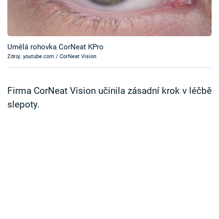
Časopis
Sledujte prima+
Umělá rohovka CorNeat KPro
Zdroj: youtube.com / CorNeat Vision
Přihlášení
Firma CorNeat Vision učinila zásadní krok v léčbě
Sledujte nás
slepoty.