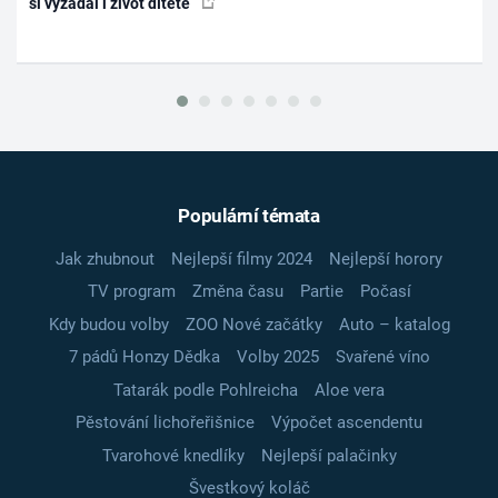
si vyžádal i život dítěte
Populární témata
Jak zhubnout
Nejlepší filmy 2024
Nejlepší horory
TV program
Změna času
Partie
Počasí
Kdy budou volby
ZOO Nové začátky
Auto – katalog
7 pádů Honzy Dědka
Volby 2025
Svařené víno
Tatarák podle Pohlreicha
Aloe vera
Pěstování lichořeřišnice
Výpočet ascendentu
Tvarohové knedlíky
Nejlepší palačinky
Švestkový koláč