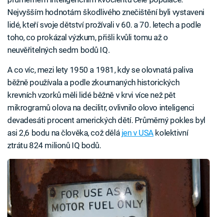
Nejvyšším hodnotám škodlivého znečištění byli vystaveni
lidé, kteří svoje dětství prožívali v 60. a 70. letech a podle
toho, co prokázal výzkum, přišli kvůli tomu až o
neuvěřitelných sedm bodů IQ.
A co víc, mezi lety 1950 a 1981, kdy se olovnatá paliva
běžně používala a podle zkoumaných historických
krevních vzorků měli lidé běžně v krvi více než pět
mikrogramů olova na decilitr, ovlivnilo olovo inteligenci
devadesáti procent amerických dětí. Průměrný pokles byl
asi 2,6 bodu na člověka, což dělá
jen v USA
kolektivní
ztrátu 824 milionů IQ bodů.