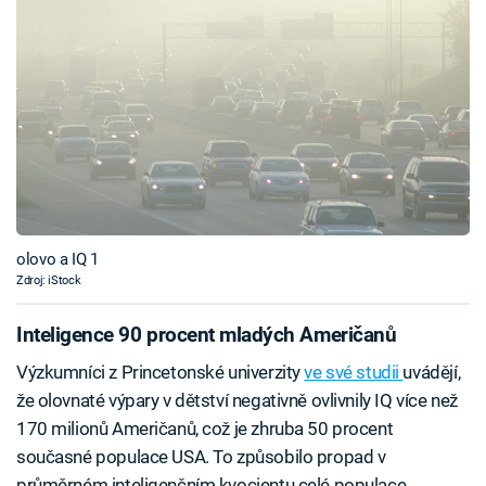
olovo a IQ 1
Zdroj: iStock
Inteligence 90 procent mladých Američanů
Výzkumníci z Princetonské univerzity
ve své studii
uvádějí,
že olovnaté výpary v dětství negativně ovlivnily IQ více než
170 milionů Američanů, což je zhruba 50 procent
současné populace USA. To způsobilo propad v
průměrném inteligenčním kvocientu celé populace.