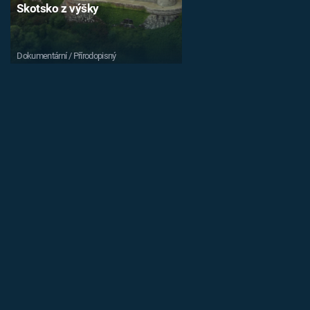
Skotsko z výšky
Dokumentární / Přírodopisný