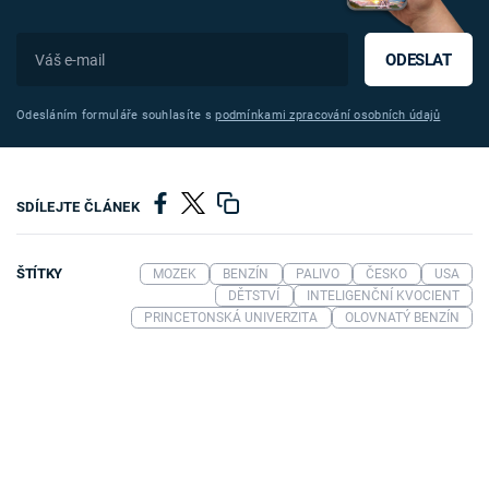
ODESLAT
Odesláním formuláře souhlasíte s
podmínkami zpracování osobních údajů
SDÍLEJTE ČLÁNEK
ŠTÍTKY
MOZEK
BENZÍN
PALIVO
ČESKO
USA
DĚTSTVÍ
INTELIGENČNÍ KVOCIENT
PRINCETONSKÁ UNIVERZITA
OLOVNATÝ BENZÍN