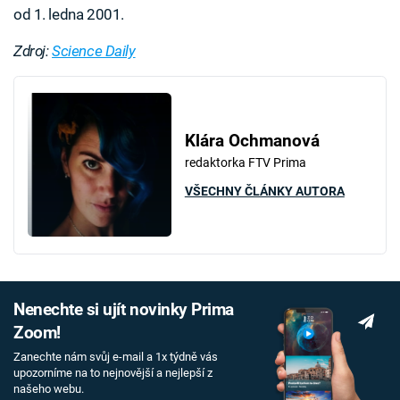
od 1. ledna 2001.
Zdroj:
Science Daily
Klára Ochmanová
redaktorka FTV Prima
VŠECHNY ČLÁNKY AUTORA
Nenechte si ujít novinky Prima
Zoom!
Zanechte nám svůj e-mail a 1x týdně vás
upozorníme na to nejnovější a nejlepší z
našeho webu.