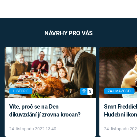
NÁVRHY PRO VÁS
5
HISTORIE
ZAJÍMAVOSTI
Víte, proč se na Den
Smrt Freddie
díkůvzdání jí zrovna krocan?
Hudební ikon
až do konce 
24. listopadu 2022 13:40
24. listopadu 20
léky