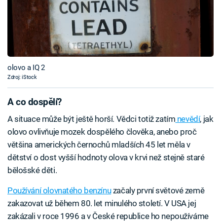
olovo a IQ 2
Zdroj: iStock
A co dospělí?
A situace může být ještě horší. Vědci totiž zatím
nevědí
, jak
olovo ovlivňuje mozek dospělého člověka, anebo proč
většina amerických černochů mladších 45 let měla v
dětství o dost vyšší hodnoty olova v krvi než stejně staré
bělošské děti.
Používání olovnatého benzínu
začaly první světové země
zakazovat už během 80. let minulého století. V USA jej
zakázali v roce 1996 a v České republice ho nepoužíváme