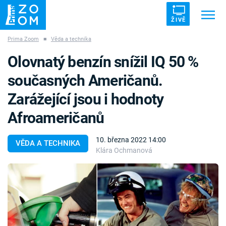
ŽIVĚ
Prima Zoom
■
Věda a technika
Trendy:
ZRÁDCI
UFO
DRUHÁ SVĚTOVÁ VÁLKA
Olovnatý benzín snížil IQ 50 %
ZÁHADY
VETŘELCI DÁVNOVĚKU
současných Američanů.
Zarážející jsou i hodnoty
Afroameričanů
Témata
10. března 2022 14:00
VĚDA A TECHNIKA
Klára Ochmanová
Témata
Pořady
TV Program