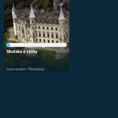
PŘEHRÁT
Skotsko z výšky
Dokumentární / Přírodopisný