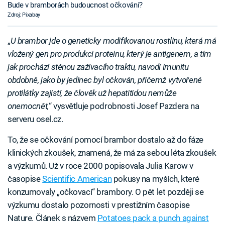
Bude v bramborách budoucnost očkování?
Zdroj: Pixabay
„
U brambor jde o geneticky modifikovanou rostlinu, která má
vložený gen pro produkci proteinu, který je antigenem, a tím
jak prochází stěnou zažívacího traktu, navodí imunitu
obdobně, jako by jedinec byl očkován, přičemž vytvořené
protilátky zajistí, že člověk už hepatitidou nemůže
onemocnět,
“ vysvětluje podrobnosti Josef Pazdera na
serveru osel.cz.
To, že se očkování pomocí brambor dostalo až do fáze
klinických zkoušek, znamená, že má za sebou léta zkoušek
a výzkumů. Už v roce 2000 popisovala Julia Karow v
časopise
Scientific American
pokusy na myších, které
konzumovaly „očkovací“ brambory. O pět let později se
výzkumu dostalo pozornosti v prestižním časopise
Nature. Článek s názvem
Potatoes pack a punch against