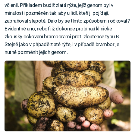
včlenil. Příkladem budiž zlatá rýže, jejíž genom byl v
minulosti pozměněn tak, aby u lidí, kteří ji pojídají,
zabraňoval slepotě. Dalo by se tímto způsobem i očkovat?
Evidentně ano, neboť již dokonce probíhají klinické
zkoušky očkování bramborami proti žloutence typu B.
Stejně jako v případě zlaté rýže, i v případě brambor je
nutné pozměnit jejich genom.