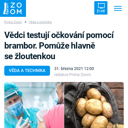
ŽIVĚ
Prima Zoom
■
Věda a technika
Trendy:
ZRÁDCI
UFO
DRUHÁ SVĚTOVÁ VÁLKA
Vědci testují očkování pomocí
ZÁHADY
VETŘELCI DÁVNOVĚKU
brambor. Pomůže hlavně
se žloutenkou
31. března 2021 12:00
VĚDA A TECHNIKA
redakce Prima Zoom
Témata
Témata
Pořady
TV Program