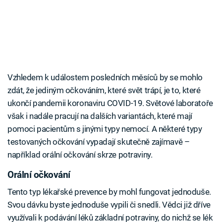
Vzhledem k událostem posledních měsíců by se mohlo
zdát, že jediným očkováním, které svět trápí, je to, které
ukončí pandemii koronaviru COVID-19. Světové laboratoře
však i nadále pracují na dalších variantách, které mají
pomoci pacientům s jinými typy nemocí. A některé typy
testovaných očkování vypadají skutečně zajímavě –
například orální očkování skrze potraviny.
Orální očkování
Tento typ lékařské prevence by mohl fungovat jednoduše.
Svou dávku byste jednoduše vypili či snedli. Vědci již dříve
využívali k podávání léků základní potraviny, do nichž se lék