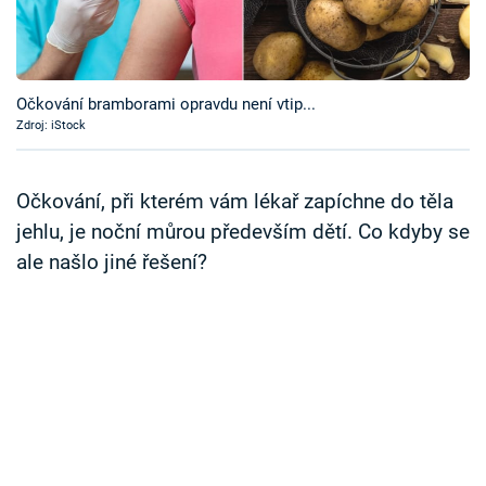
Časopis
Sledujte prima+
Očkování bramborami opravdu není vtip...
Zdroj: iStock
Přihlášení
Očkování, při kterém vám lékař zapíchne do těla
Sledujte nás
jehlu, je noční můrou především dětí. Co kdyby se
ale našlo jiné řešení?