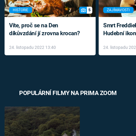
5
HISTORIE
ZAJÍMAVOSTI
Víte, proč se na Den
Smrt Freddie
díkůvzdání jí zrovna krocan?
Hudební ikon
až do konce 
24. listopadu 2022 13:40
24. listopadu 20
léky
POPULÁRNÍ FILMY NA PRIMA ZOOM