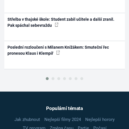
Střelba v thajské škole: Student zabil učitele a další zranil.
Pak spáchal sebevraždu
Poslední rozloučení s Milanem Knížákem: Smuteční řec
pronesou Klaus i Klempíř
Populární témata
Jak zhubnout
Nejlepší filmy 2024
Nejlepší horory
TV program
Změna času
Partie
Počasí