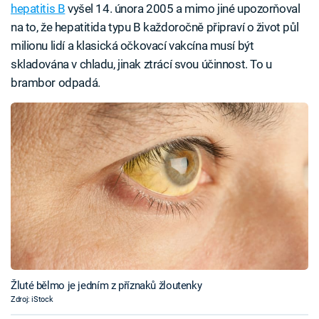
hepatitis B
vyšel 14. února 2005 a mimo jiné upozorňoval
na to, že hepatitida typu B každoročně připraví o život půl
milionu lidí a klasická očkovací vakcína musí být
skladována v chladu, jinak ztrácí svou účinnost. To u
brambor odpadá.
Žluté bělmo je jedním z příznaků žloutenky
Zdroj: iStock