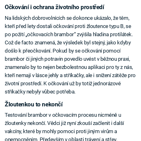
Očkování i ochrana životního prostředí
Na lidských dobrovolnících se dokonce ukázalo, že těm,
kteří před lety dostali očkování proti žloutence typu B, se
po požití „očkovacích brambor“ zvýšila hladina protilátek.
Což de facto znamená, že výsledek byl stejný, jako kdyby
došlo k přeočkování. Pokud by se očkování pomocí
brambor či jiných potravin povedlo uvést v běžnou praxi,
znamenalo by to nejen bezbolestnou aplikaci pro ty z nás,
kteří nemají v lásce jehly a stříkačky, ale i snížení zátěže pro
životní prostředí. K očkování už by totiž jednorázové
stříkačky nebyly vůbec potřeba.
Žloutenkou to nekončí
Testování brambor v očkovacím procesu nicméně u
žloutenky nekončí. Vědci již nyní zkouší začlenit i další
vakcíny, které by mohly pomoci proti jiným virům a
onemocněním. Především v oblasti trávení a střev.