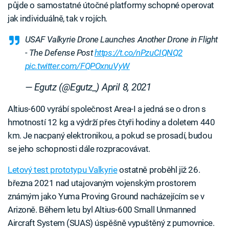
půjde o samostatné útočné platformy schopné operovat
jak individuálně, tak v rojích.
USAF Valkyrie Drone Launches Another Drone in Flight
- The Defense Post
https://t.co/nPzuCIQNQ2
pic.twitter.com/FQPOxnuVyW
— Egutz (@Egutz_)
April 8, 2021
Altius-600 vyrábí společnost Area-I a jedná se o dron s
hmotností 12 kg a výdrží přes čtyři hodiny a doletem 440
km. Je nacpaný elektronikou, a pokud se prosadí, budou
se jeho schopnosti dále rozpracovávat.
Letový test prototypu Valkyrie
ostatně proběhl již 26.
března 2021 nad utajovaným vojenským prostorem
známým jako Yuma Proving Ground nacházejícím se v
Arizoně. Během letu byl Altius-600 Small Unmanned
Aircraft System (SUAS) úspěšně vypuštěný z pumovnice.