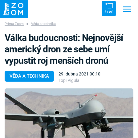
ŽIVĚ
Prima Zoom
■
Věda a technika
Trendy:
ZRÁDCI
UFO
DRUHÁ SVĚTOVÁ VÁLKA
Válka budoucnosti: Nejnovější
ZÁHADY
VETŘELCI DÁVNOVĚKU
americký dron ze sebe umí
vypustit roj menších dronů
29. dubna 2021 00:10
VĚDA A TECHNIKA
Topi Pigula
Témata
Témata
Pořady
TV Program