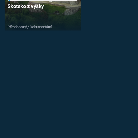
Skotsko z výšky
Přírodopisný / Dokumentární