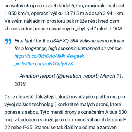
úchvatný stroj má rozpětí křídel 6,7 m, maximální rychlost
1 050 km/h, operační výšku 13 715 m a dosah 3 941 km.
Ve svém nákladním prostoru pak může nést hned osm
zbraní včetně přesně naváděných „chytrých“ raket JDAM.
First flight for the USAF XQ-58A Valkyrie demonstrator
for a long-range, high subsonic unmanned air vehicle
https://t.co/8dnQAqAlMh
#avgeek
pic.twitter.com/qN1GafyBVS
— Aviation Report (@aviation_report)
March 11,
2019
Co je ale ještě důležitější, slouží rovněž jako platforma pro
vývoj dalších technologií, konkrétně malých dronů, které
ponese s sebou. Tyto menší drony s označením Altius-600
mají v budoucnu sloužit jako doprovod stíhacích letounů F-
22 nebo F-35. Stanou se tak dalšíma očima a zároveň