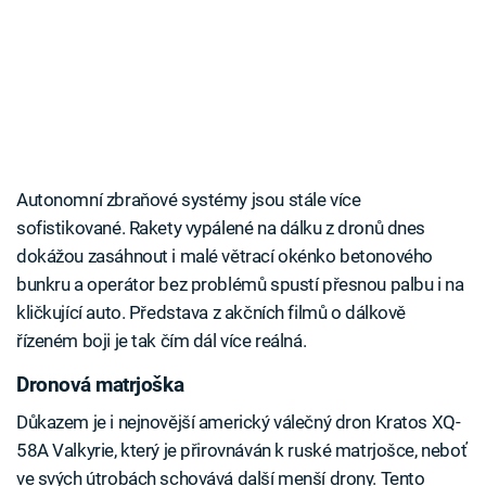
Autonomní zbraňové systémy jsou stále více
sofistikované. Rakety vypálené na dálku z dronů dnes
dokážou zasáhnout i malé větrací okénko betonového
bunkru a operátor bez problémů spustí přesnou palbu i na
kličkující auto. Představa z akčních filmů o dálkově
řízeném boji je tak čím dál více reálná.
Dronová matrjoška
Důkazem je i nejnovější americký válečný dron Kratos XQ-
58A Valkyrie, který je přirovnáván k ruské matrjošce, neboť
ve svých útrobách schovává další menší drony. Tento