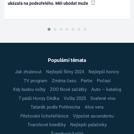
ukázala na podezřelého. Měl ubodat muže
Populární témata
Jak zhubnout
Nejlepší filmy 2024
Nejlepší horory
TV program
Změna času
Partie
Počasí
Kdy budou volby
ZOO Nové začátky
Auto – katalog
7 pádů Honzy Dědka
Volby 2025
Svařené víno
Tatarák podle Pohlreicha
Aloe vera
Pěstování lichořeřišnice
Výpočet ascendentu
Tvarohové knedlíky
Nejlepší palačinky
Švestkový koláč