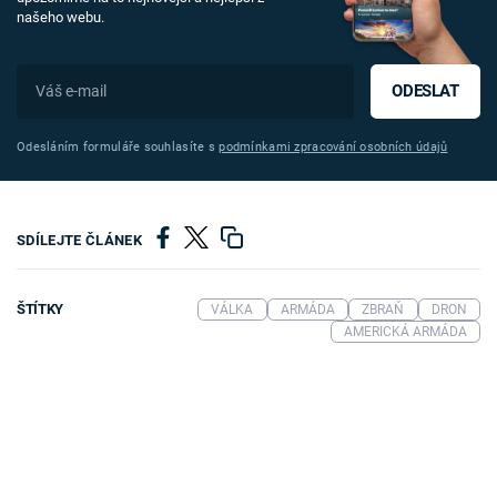
našeho webu.
ODESLAT
Odesláním formuláře souhlasíte s
podmínkami zpracování osobních údajů
SDÍLEJTE ČLÁNEK
ŠTÍTKY
VÁLKA
ARMÁDA
ZBRAŇ
DRON
AMERICKÁ ARMÁDA