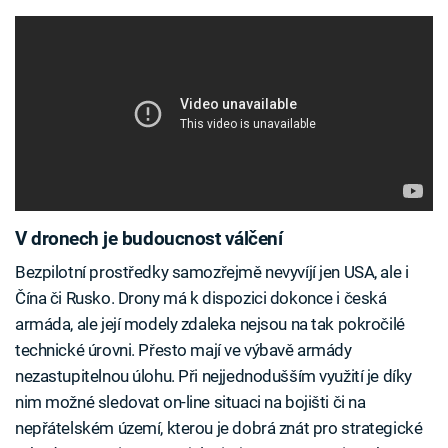
V dronech je budoucnost válčení
Bezpilotní prostředky samozřejmě nevyvíjí jen USA, ale i
Čína či Rusko. Drony má k dispozici dokonce i česká
armáda, ale její modely zdaleka nejsou na tak pokročilé
technické úrovni. Přesto mají ve výbavě armády
nezastupitelnou úlohu. Při nejjednodušším využití je díky
nim možné sledovat on-line situaci na bojišti či na
nepřátelském území, kterou je dobrá znát pro strategické