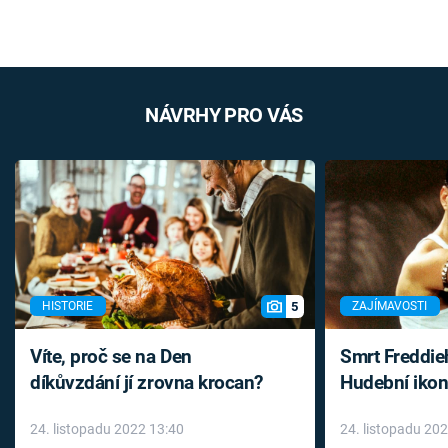
NÁVRHY PRO VÁS
5
HISTORIE
ZAJÍMAVOSTI
Víte, proč se na Den
Smrt Freddie
díkůvzdání jí zrovna krocan?
Hudební ikon
až do konce 
24. listopadu 2022 13:40
24. listopadu 20
léky