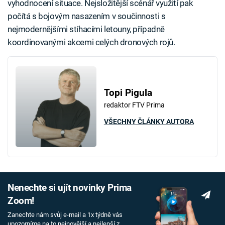
vyhodnocení situace. Nejsložitější scénář využití pak
počítá s bojovým nasazením v součinnosti s
nejmodernějšími stíhacími letouny, případně
koordinovanými akcemi celých dronových rojů.
Topi Pigula
redaktor FTV Prima
VŠECHNY ČLÁNKY AUTORA
Nenechte si ujít novinky Prima
Zoom!
Zanechte nám svůj e-mail a 1x týdně vás
upozorníme na to nejnovější a nejlepší z