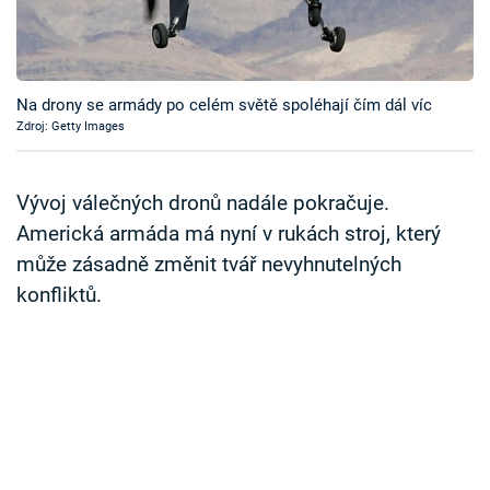
Časopis
Sledujte prima+
Na drony se armády po celém světě spoléhají čím dál víc
Zdroj: Getty Images
Přihlášení
Vývoj válečných dronů nadále pokračuje.
Sledujte nás
Americká armáda má nyní v rukách stroj, který
může zásadně změnit tvář nevyhnutelných
konfliktů.