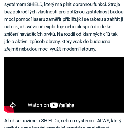
systémem SHiELD, který má plnit obrannou funkci. Stroje
bez pokročilých vlastností pro obtížnou zjistitelnost budou
moci pomocí laseru zaměřit přibližující se raketu a zahřát ji
natolik, až svévolně exploduje nebo alespoň dojde ke
zničení naváděcích prvků. Na rozdíl od klamných cílů tak
jde o aktivní způsob obrany, který však do budoucna
zřejmě nebudou moci využít moderní letouny.
Ať už se bavíme o SHiELDu, nebo o systému TALWS, který
vzniká ve spolupráci americké armády a společnosti