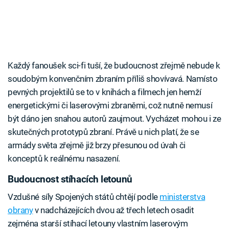
Každý fanoušek sci-fi tuší, že budoucnost zřejmě nebude k
soudobým konvenčním zbraním příliš shovívavá. Namísto
pevných projektilů se to v knihách a filmech jen hemží
energetickými či laserovými zbraněmi, což nutně nemusí
být dáno jen snahou autorů zaujmout. Vycházet mohou i ze
skutečných prototypů zbraní. Právě u nich platí, že se
armády světa zřejmě již brzy přesunou od úvah či
konceptů k reálnému nasazení.
Budoucnost stíhacích letounů
Vzdušné síly Spojených států chtějí podle
ministerstva
obrany
v nadcházejících dvou až třech letech osadit
zejména starší stíhací letouny vlastním laserovým