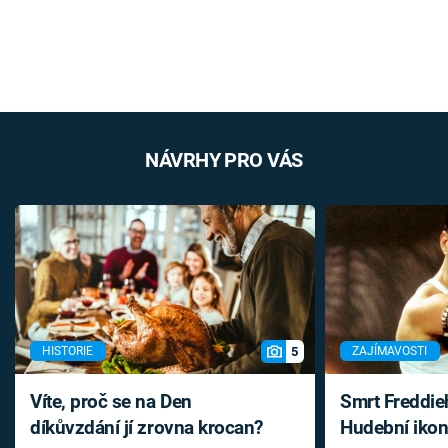
NÁVRHY PRO VÁS
5
HISTORIE
ZAJÍMAVOSTI
Víte, proč se na Den
Smrt Freddie
díkůvzdání jí zrovna krocan?
Hudební ikon