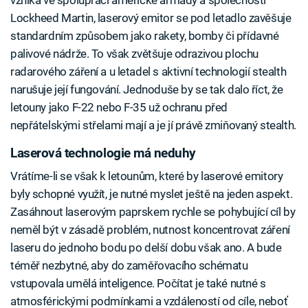
Lockheed Martin, laserový emitor se pod letadlo zavěšuje
standardním způsobem jako rakety, bomby či přídavné
palivové nádrže. To však zvětšuje odrazivou plochu
radarového záření a u letadel s aktivní technologií stealth
narušuje její fungování. Jednoduše by se tak dalo říct, že
letouny jako F-22 nebo F-35 už ochranu před
nepřátelskými střelami mají a je jí právě zmiňovaný stealth.
Laserová technologie má neduhy
Vrátíme-li se však k letounům, které by laserové emitory
byly schopné využít, je nutné myslet ještě na jeden aspekt.
Zasáhnout laserovým paprskem rychle se pohybující cíl by
neměl být v zásadě problém, nutnost koncentrovat záření
laseru do jednoho bodu po delší dobu však ano. A bude
téměř nezbytné, aby do zaměřovacího schématu
vstupovala umělá inteligence. Počítat je také nutné s
atmosférickými podmínkami a vzdáleností od cíle, neboť