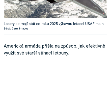
Časopis
Sledujte prima+
Lasery se mají stát do roku 2025 výbavou letadel USAF main
Zdroj: Getty Images
Přihlášení
Americká armáda přišla na způsob, jak efektivně
Sledujte nás
využít své starší stíhací letouny.