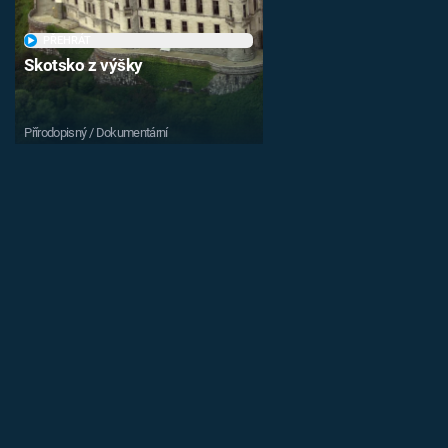
PŘEHRÁT
Skotsko z výšky
Přírodopisný / Dokumentární