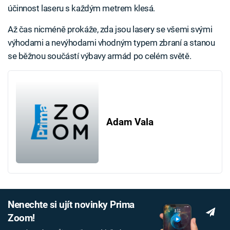
účinnost laseru s každým metrem klesá.
Až čas nicméně prokáže, zda jsou lasery se všemi svými
výhodami a nevýhodami vhodným typem zbraní a stanou
se běžnou součástí výbavy armád po celém světě.
Adam Vala
Nenechte si ujít novinky Prima
Zoom!