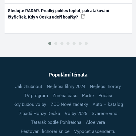
Sledujte RADAR: Prudký pokles teplot, pak atakování
čtyřicítek. Kdy v Česku udeří bouřky?
Populární témata
Jak zhubnout
Nejlepší filmy 2024
Nejlepší horory
TV program
Změna času
Partie
Počasí
Kdy budou volby
ZOO Nové začátky
Auto – katalog
7 pádů Honzy Dědka
Volby 2025
Svařené víno
Tatarák podle Pohlreicha
Aloe vera
Pěstování lichořeřišnice
Výpočet ascendentu