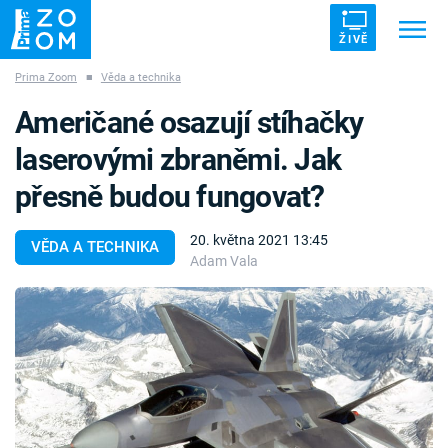
ŽIVĚ
Prima Zoom
■
Věda a technika
Trendy:
ZRÁDCI
UFO
DRUHÁ SVĚTOVÁ VÁLKA
Američané osazují stíhačky
ZÁHADY
VETŘELCI DÁVNOVĚKU
laserovými zbraněmi. Jak
přesně budou fungovat?
20. května 2021 13:45
VĚDA A TECHNIKA
Adam Vala
Témata
Témata
Pořady
TV Program