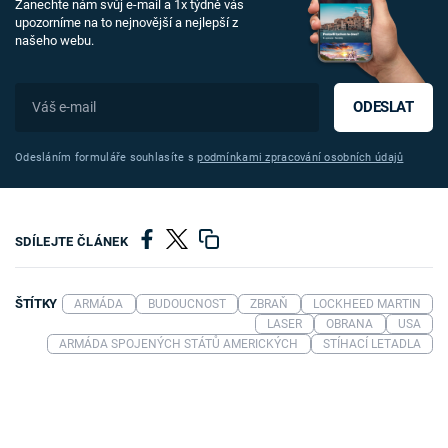
Zanechte nám svůj e-mail a 1x týdně vás
upozorníme na to nejnovější a nejlepší z
našeho webu.
ODESLAT
Odesláním formuláře souhlasíte s
podmínkami zpracování osobních údajů
SDÍLEJTE ČLÁNEK
ŠTÍTKY
ARMÁDA
BUDOUCNOST
ZBRAŇ
LOCKHEED MARTIN
LASER
OBRANA
USA
ARMÁDA SPOJENÝCH STÁTŮ AMERICKÝCH
STÍHACÍ LETADLA