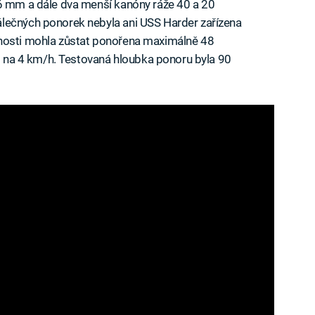
76 mm a dále dva menší kanóny ráže 40 a 20
lečných ponorek nebyla ani USS Harder zařízena
čnosti mohla zůstat ponořena maximálně 48
st na 4 km/h. Testovaná hloubka ponoru byla 90