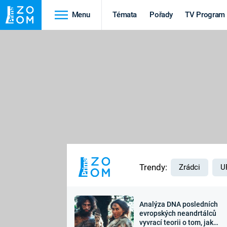
Menu
Témata
Pořady
TV Program
Cestování
Historie
HRADY A ZÁMKY
VIKINGOVÉ
HEDVÁBNÁ STEZKA
EPIDEMIE A
PANDEMIE
PŘÍRODA
STAROVĚKÝ EGYPT
Trendy:
Zrádci
U
Analýza DNA posledních
Druhá
Výročí
evropských neandrtálců
vyvrací teorii o tom, jak
světová válka