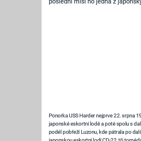
poslední misi ho jedna z japonsk
Ponorka USS Harder nejprve 22. srpna 19
japonské eskortní lodě a poté spolu s d
podél pobřeží Luzonu, kde pátrala po dalš
japonskou eskortní lodí CD-22, tři torpéd