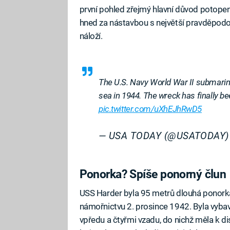
první pohled zřejmý hlavní důvod potopení
hned za nástavbou s největší pravděpo
náloží.
The U.S. Navy World War II submarin
sea in 1944. The wreck has finally be
pic.twitter.com/uXhEJhRwD5
— USA TODAY (@USATODAY
Ponorka? Spíše ponorný člun
USS Harder byla 95 metrů dlouhá ponork
námořnictvu 2. prosince 1942. Byla vyba
vpředu a čtyřmi vzadu, do nichž měla k di