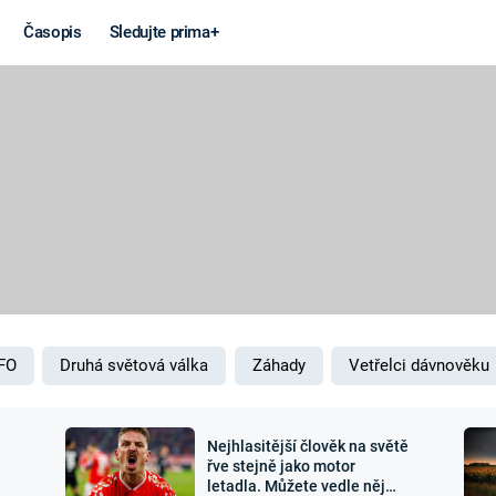
Časopis
Sledujte prima+
Věda a
Války
technika
STUDENÁ V
KORONAVIRUS
VÁLKA VE
VIETNAMU
VESMÍR
VÁLEČNÉ FI
MARS
SERIÁLY
FO
Druhá světová válka
Záhady
Vetřelci dávnověku
Nejhlasitější člověk na světě
Záhady a
Zajímav
řve stejně jako motor
letadla. Můžete vedle něj
konspirace