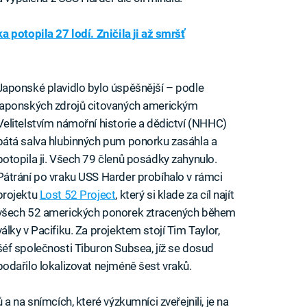
potopila 27 lodí. Zničila ji až smršť
Japonské plavidlo bylo úspěšnější – podle
japonských zdrojů citovaných americkým
Velitelstvím námořní historie a dědictví (NHHC)
pátá salva hlubinných pum ponorku zasáhla a
potopila ji. Všech 79 členů posádky zahynulo.
Pátrání po vraku USS Harder probíhalo v rámci
projektu
Lost 52 Project
, který si klade za cíl najít
všech 52 amerických ponorek ztracených během
války v Pacifiku. Za projektem stojí Tim Taylor,
šéf společnosti Tiburon Subsea, jíž se dosud
podařilo lokalizovat nejméně šest vraků.
 na snímcích, které výzkumníci zveřejnili, je na