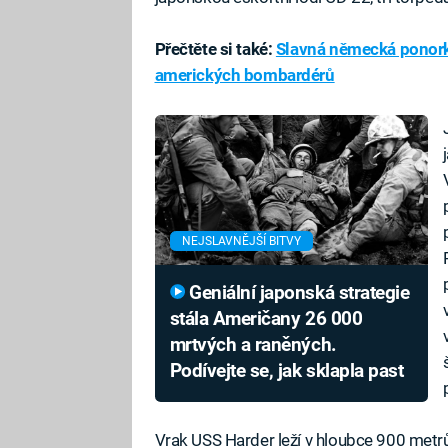
Přečtěte si také:
Slavná německá ponorka 
amerických bombardérů
NEJSLAVNĚJŠÍ BITVY
Geniální japonská strategie
stála Američany 26 000
mrtvých a raněných.
Podívejte se, jak sklapla past
Vrak USS Harder leží v hloubce 900 metrů a