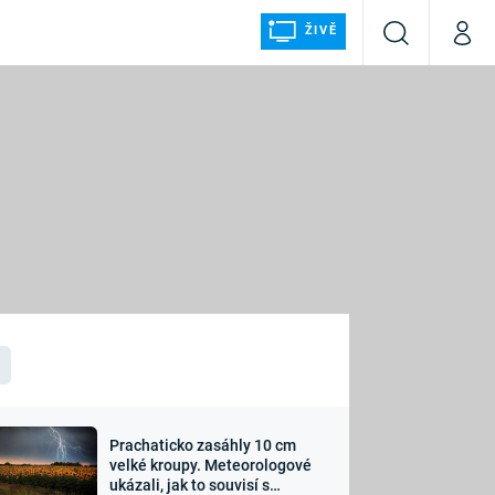
ŽIVĚ
Vyhledávání
Můj p
Prima+
ÁLKA
CNN Prima NEWS
Prima FRESH
Prima LIVING
LMY A
Prima Ženy
Prima LAJK
Prachaticko zasáhly 10 cm
osti
velké kroupy. Meteorologové
Sledujte nás
ukázali, jak to souvisí s