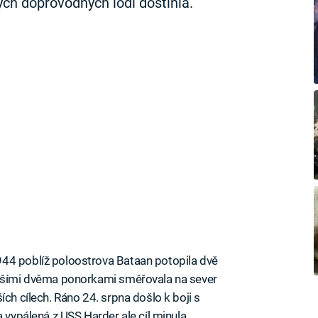
ých doprovodných lodí dostihla.
44 poblíž poloostrova Bataan potopila dvě
alšími dvěma ponorkami směřovala na sever
ích cílech. Ráno 24. srpna došlo k boji s
a vypálená z USS Harder ale cíl minula.