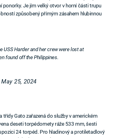
 ponorky. Je jím velký otvor v horní části trupu
dobností způsobený přímým zásahem hlubinnou
e USS Harder and her crew were lost at
en found off the Philippines.
)
May 25, 2024
a třídy Gato zařazená do služby v americkém
vena deseti torpédomety ráže 533 mm, šesti
spozici 24 torpéd. Pro hladinový a protiletadlový