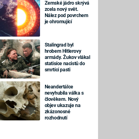
Zemské jádro skrývá
zcela nový svět.
Nález pod povrchem
je ohromující
Stalingrad byl
hrobem Hitlerovy
armády. Žukov vlákal
statisíce nacistů do
smrtící pasti
Neandertálce
nevyhubila válka s
člověkem. Nový
objev ukazuje na
zkázonosné
rozhodnutí