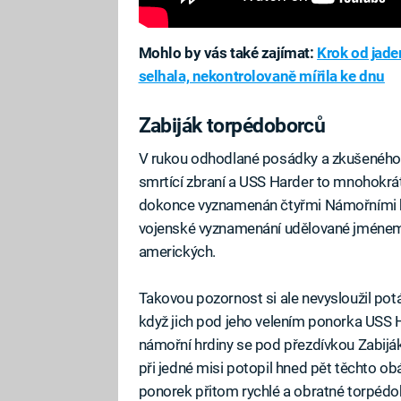
Mohlo by vás také zajímat:
Krok od jade
selhala, nekontrolovaně mířila ke dnu
Zabiják torpédoborců
V rukou odhodlané posádky a zkušeného 
smrtící zbraní a USS Harder to mnohokrát
dokonce vyznamenán čtyřmi Námořními kříž
vojenské vyznamenání udělované jménem
amerických.
Takovou pozornost si ale nevysloužil pot
když jich pod jeho velením ponorka USS 
námořní hrdiny se pod přezdívkou Zabijá
při jedné misi potopil hned pět těchto 
ponorek přitom rychlé a obratné torpédo