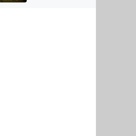
US
tornádem
RSUS
ZE A