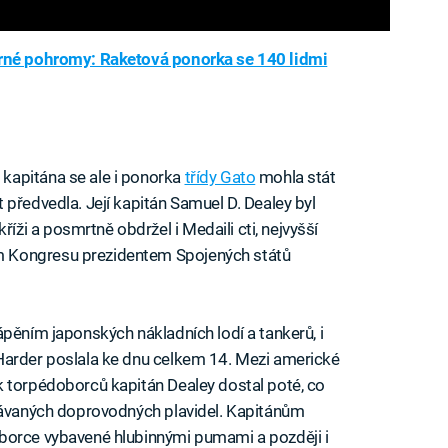
rné pohromy: Raketová ponorka se 140 lidmi
kapitána se ale i ponorka
třídy Gato
mohla stát
 předvedla. Její kapitán Samuel D. Dealey byl
i a posmrtně obdržel i Medaili cti, nejvyšší
 Kongresu prezidentem Spojených států
ápěním japonských nákladních lodí a tankerů, i
Harder poslala ke dnu celkem 14. Mezi americké
k torpédoborců kapitán Dealey dostal poté, co
obávaných doprovodných plavidel. Kapitánům
borce vybavené hlubinnými pumami a později i