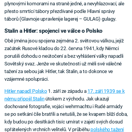
plynovými komorami na straně jedné, a nevyhlazovací, ale
přesto smrtící tábory přezdívané podle Hlavní správy
táborů (Glavnoje upravlenije lagerej – GULAG) gulagy.
Stalin a Hitler: spojenci ve válce o Polsko
Obě jména jsou spojena zejména 2. světovou válkou, jejíž
začátek Rusové kladou do 22. června 1941, kdy Němci
porušili dohodu o neútočení a bez vyhlášení války napadli
Sovětský svaz. Jenže ve skutečnosti už měli své válečné
tažení za sebou jak Hitler, tak Stalin, a to dokonce ve
vzájemné spolupráci.
Hitler napadl Polsko
1. září ze západu a
17. září 1939 se k
němu připojil Stalin
útokem z východu. Jak ukazují
dochované fotografie, vojáci wehrmachtu i Rudé armády
se po setkání čile bratřili a netušili, že se kvapem blíží doba,
kdy budou po desítkách tisíc umírat v zajetí svých dosud
spřátelených vrchních velitelů. V průběhu
polského tažení