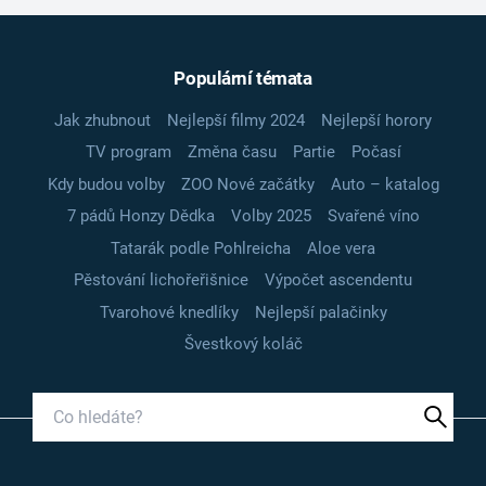
Populární témata
Jak zhubnout
Nejlepší filmy 2024
Nejlepší horory
TV program
Změna času
Partie
Počasí
Kdy budou volby
ZOO Nové začátky
Auto – katalog
7 pádů Honzy Dědka
Volby 2025
Svařené víno
Tatarák podle Pohlreicha
Aloe vera
Pěstování lichořeřišnice
Výpočet ascendentu
Tvarohové knedlíky
Nejlepší palačinky
Švestkový koláč