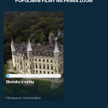
POPULÁRNÍ FILMY NA PRIMA ZOOM
PŘEHRÁT
Skotsko z výšky
Přírodopisný / Dokumentární