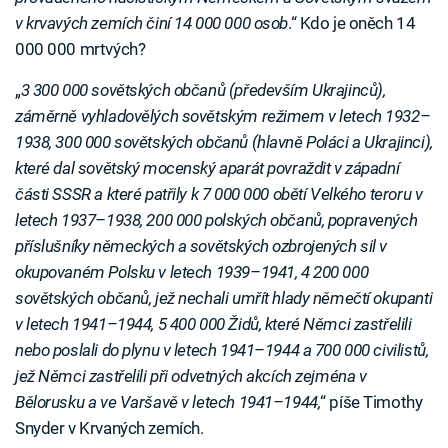
v krvavých zemích činí 14 000 000 osob
.“ Kdo je oněch 14
000 000 mrtvých?
„
3 300 000 sovětských občanů (především Ukrajinců),
záměrně vyhladovělých sovětským režimem v letech 1932–
1938, 300 000 sovětských občanů (hlavně Poláci a Ukrajinci),
které dal sovětský mocenský aparát povraždit v západní
části SSSR a které patřily k 7 000 000 obětí Velkého teroru v
letech 1937–1938, 200 000 polských občanů, popravených
příslušníky německých a sovětských ozbrojených sil v
okupovaném Polsku v letech 1939–1941, 4 200 000
sovětských občanů, jež nechali umřít hlady němečtí okupanti
v letech 1941–1944, 5 400 000 Židů, které Němci zastřelili
nebo poslali do plynu v letech 1941–1944 a 700 000 civilistů,
jež Němci zastřelili při odvetných akcích zejména v
Bělorusku a ve Varšavě v letech 1941–1944,
“ píše Timothy
Snyder v Krvaných zemích.