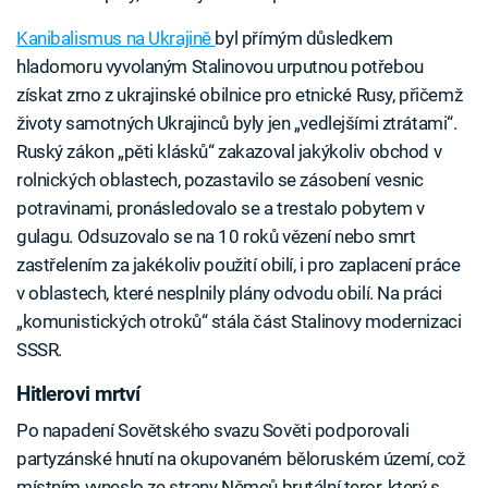
Kanibalismus na Ukrajině
byl přímým důsledkem
hladomoru vyvolaným Stalinovou urputnou potřebou
získat zrno z ukrajinské obilnice pro etnické Rusy, přičemž
životy samotných Ukrajinců byly jen „vedlejšími ztrátami“.
Ruský zákon „pěti klásků“ zakazoval jakýkoliv obchod v
rolnických oblastech, pozastavilo se zásobení vesnic
potravinami, pronásledovalo se a trestalo pobytem v
gulagu. Odsuzovalo se na 10 roků vězení nebo smrt
zastřelením za jakékoliv použití obilí, i pro zaplacení práce
v oblastech, které nesplnily plány odvodu obilí. Na práci
„komunistických otroků“ stála část Stalinovy modernizaci
SSSR.
Hitlerovi mrtví
Po napadení Sovětského svazu Sověti podporovali
partyzánské hnutí na okupovaném běloruském území, což
místním vyneslo ze strany Němců brutální teror, který s