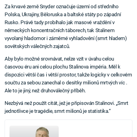
Za krvavé země Snyder označuje území od středního
Polska, Ukrajiny, Běloruska a baltské státy po západní
Rusko. Právě tady probíhalo jak masové vraždění v
německých koncentračních táborech, tak Stalinem
vyvolaný hladomor i záměrné vyhladovění (smrt hladem)
sovětských válečných zajatců.
Aby bylo možné srovnávat, nelze vzít v úvahu celou
časovou éru ani celou plochu Stalinova impéria. Měl k
dispozici větší čas i větší prostor, takže logicky v celkovém
součtu za sebou zanechal o desítky milionů mrtvých víc .
Ale to je jiný, než druhoválečný příběh.
Nezbývá než použít citát, jež je připisován Stalinovi. „Smrt
jednotlivce je tragédie, smrt milionů je statistika.“