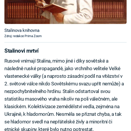
Stalinova knihovna
Zdroj: redakce Prima Zoom
Stalinovi mrtví
Rusové vnímají Stalina, mimo jiné i díky sovětské a
následně ruské propagandě, jako vrchního velitele Velké
vlastenecké války (a naprosto zásadní podíl na vítězství v
2. světové válce nikdo Sovětskému svazu upřít nemůže) a
nezpochybnitelného hrdinu. Stalin odstartoval svou
statistiku masového vraha nikoliv na poli válečném, ale
klasickém. Kolektivizace zemědělství vedla, zejména na
Ukrajině, k hladomorům. Nesměla se přiznat chyba, a tak
se hladomor svedl na nepřátelské živly a minoritní či
etnické skupiny, které bylo nutno potrestat.