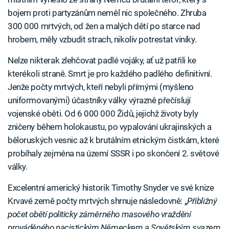
bojem proti partyzánům neměl nic společného. Zhruba
300 000 mrtvých, od žen a malých dětí po starce nad
hrobem, měly vzbudit strach, nikoliv potrestat viníky.
Nelze nikterak zlehčovat padlé vojáky, ať už patřili ke
kterékoli straně. Smrt je pro každého padlého definitivní.
Jenže počty mrtvých, kteří nebyli přímými (myšleno
uniformovanými) účastníky války výrazně přečíslují
vojenské oběti. Od 6 000 000 Židů, jejichž životy byly
zničeny během holokaustu, po vypalování ukrajinských a
běloruských vesnic až k brutálním etnickým čistkám, které
probíhaly zejména na území SSSR i po skončení 2. světové
války.
Excelentní americký historik Timothy Snyder ve své knize
Krvavé země počty mrtvých shrnuje následovně: „
Přibližný
počet obětí politicky záměrného masového vraždění
prováděného nacistickým Německem a Sovětským svazem