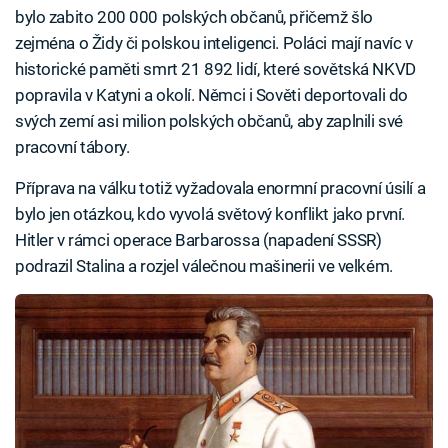
bylo zabito 200 000 polských občanů, přičemž šlo
zejména o Židy či polskou inteligenci. Poláci mají navíc v
historické paměti smrt 21 892 lidí, které sovětská NKVD
popravila v Katyni a okolí. Němci i Sověti deportovali do
svých zemí asi milion polských občanů, aby zaplnili své
pracovní tábory.
Příprava na válku totiž vyžadovala enormní pracovní úsilí a
bylo jen otázkou, kdo vyvolá světový konflikt jako první.
Hitler v rámci operace Barbarossa (napadení SSSR)
podrazil Stalina a rozjel válečnou mašinerii ve velkém.