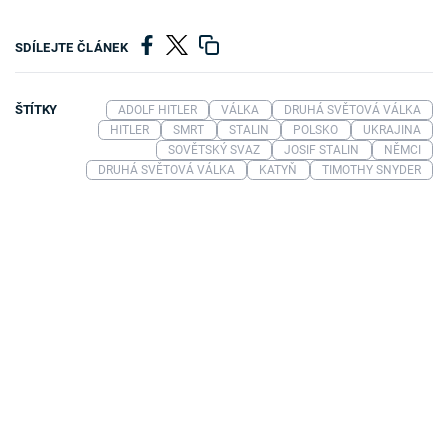
SDÍLEJTE ČLÁNEK
ŠTÍTKY
ADOLF HITLER
VÁLKA
DRUHÁ SVĚTOVÁ VÁLKA
HITLER
SMRT
STALIN
POLSKO
UKRAJINA
SOVĚTSKÝ SVAZ
JOSIF STALIN
NĚMCI
DRUHÁ SVĚTOVÁ VÁLKA
KATYŇ
TIMOTHY SNYDER