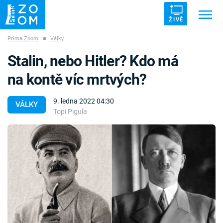
ŽIVĚ
Prima Zoom
■
Války
Trendy:
ZRÁDCI
UFO
DRUHÁ SVĚTOVÁ VÁLKA
Stalin, nebo Hitler? Kdo má
ZÁHADY
VETŘELCI DÁVNOVĚKU
na kontě víc mrtvých?
9. ledna 2022 04:30
VÁLKY
Topi Pigula
Témata
Témata
Pořady
TV Program