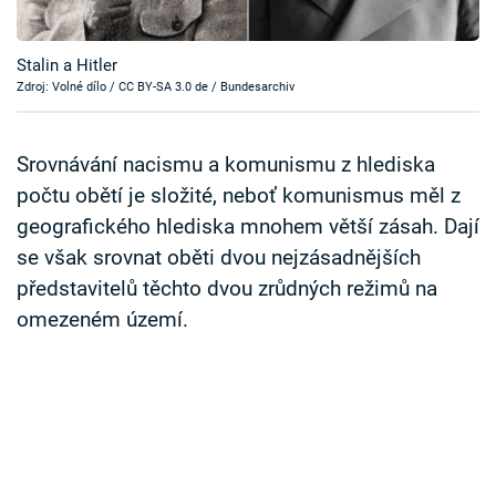
Časopis
Stalin a Hitler
Sledujte prima+
Zdroj: Volné dílo / CC BY-SA 3.0 de / Bundesarchiv
Přihlášení
Srovnávání nacismu a komunismu z hlediska
počtu obětí je složité, neboť komunismus měl z
geografického hlediska mnohem větší zásah. Dají
Sledujte nás
se však srovnat oběti dvou nejzásadnějších
představitelů těchto dvou zrůdných režimů na
omezeném území.