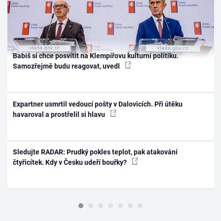
Babiš si chce posvítit na Klempířovu kulturní politiku.
Samozřejmě budu reagovat, uvedl
Expartner usmrtil vedoucí pošty v Dalovicích. Při útěku
havaroval a prostřelil si hlavu
Sledujte RADAR: Prudký pokles teplot, pak atakování
čtyřicítek. Kdy v Česku udeří bouřky?