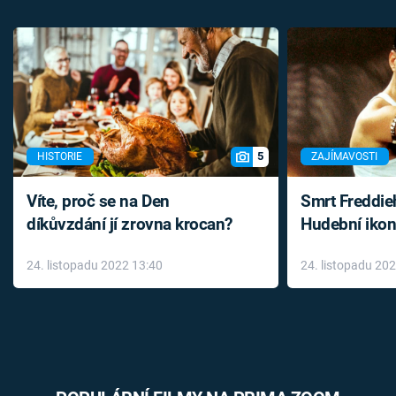
5
HISTORIE
ZAJÍMAVOSTI
Víte, proč se na Den
Smrt Freddie
díkůvzdání jí zrovna krocan?
Hudební ikon
až do konce 
24. listopadu 2022 13:40
24. listopadu 20
léky