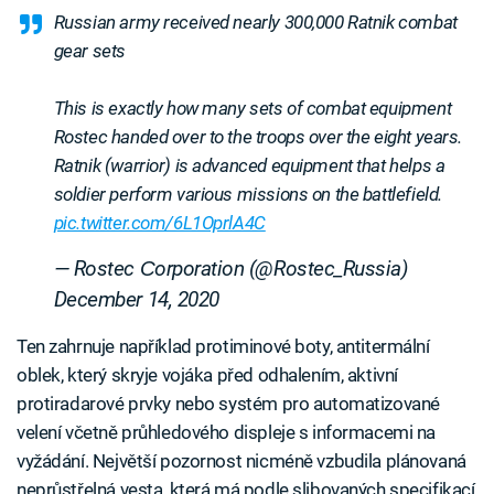
Russian army received nearly 300,000 Ratnik combat
gear sets
This is exactly how many sets of combat equipment
Rostec handed over to the troops over the eight years.
Ratnik (warrior) is advanced equipment that helps a
soldier perform various missions on the battlefield.
pic.twitter.com/6L1OprlA4C
— Rostec Сorporation (@Rostec_Russia)
December 14, 2020
Ten zahrnuje například protiminové boty, antitermální
oblek, který skryje vojáka před odhalením, aktivní
protiradarové prvky nebo systém pro automatizované
velení včetně průhledového displeje s informacemi na
vyžádání. Největší pozornost nicméně vzbudila plánovaná
neprůstřelná vesta, která má podle slibovaných specifikací