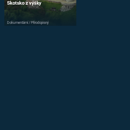
Skotsko z výšky
Dokumentární / Přírodopisný