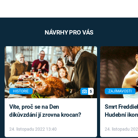
NÁVRHY PRO VÁS
5
HISTORIE
ZAJÍMAVOSTI
Víte, proč se na Den
Smrt Freddie
díkůvzdání jí zrovna krocan?
Hudební ikon
až do konce 
24. listopadu 2022 13:40
24. listopadu 20
léky