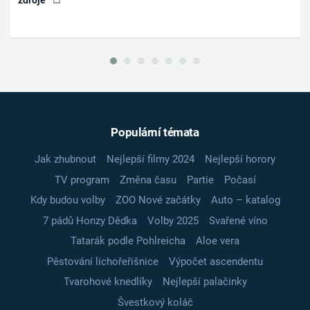
zdroje
Populární témata
Jak zhubnout
Nejlepší filmy 2024
Nejlepší horory
TV program
Změna času
Partie
Počasí
Kdy budou volby
ZOO Nové začátky
Auto – katalog
7 pádů Honzy Dědka
Volby 2025
Svařené víno
Tatarák podle Pohlreicha
Aloe vera
Pěstování lichořeřišnice
Výpočet ascendentu
Tvarohové knedlíky
Nejlepší palačinky
Švestkový koláč