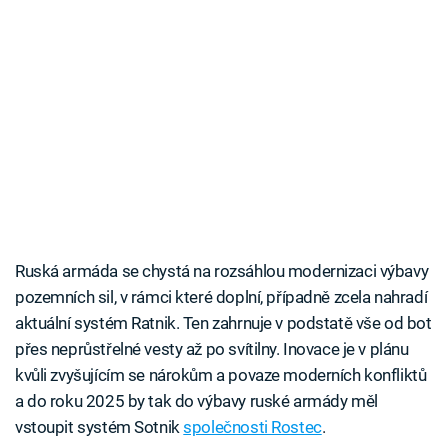
Ruská armáda se chystá na rozsáhlou modernizaci výbavy
pozemních sil, v rámci které doplní, případně zcela nahradí
aktuální systém Ratnik. Ten zahrnuje v podstatě vše od bot
přes neprůstřelné vesty až po svítilny. Inovace je v plánu
kvůli zvyšujícím se nárokům a povaze moderních konfliktů
a do roku 2025 by tak do výbavy ruské armády měl
vstoupit systém Sotnik
společnosti Rostec
.