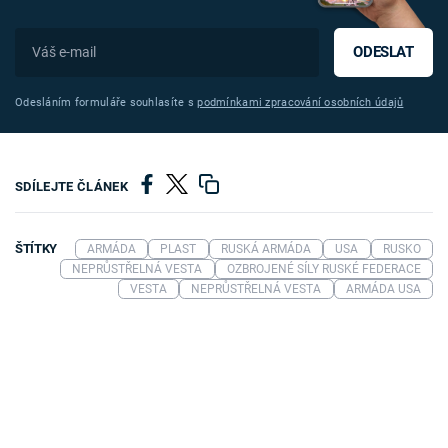
ODESLAT
Odesláním formuláře souhlasíte s
podmínkami zpracování osobních údajů
SDÍLEJTE ČLÁNEK
ŠTÍTKY
ARMÁDA
PLAST
RUSKÁ ARMÁDA
USA
RUSKO
NEPRŮSTŘELNÁ VESTA
OZBROJENÉ SÍLY RUSKÉ FEDERACE
VESTA
NEPRŮSTŘELNÁ VESTA
ARMÁDA USA