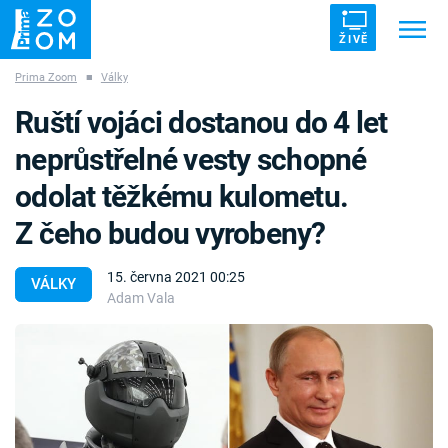
ŽIVĚ
Prima Zoom
■
Války
Trendy:
ZRÁDCI
UFO
DRUHÁ SVĚTOVÁ VÁLKA
Ruští vojáci dostanou do 4 let
ZÁHADY
VETŘELCI DÁVNOVĚKU
neprůstřelné vesty schopné
odolat těžkému kulometu.
Z čeho budou vyrobeny?
Témata
15. června 2021 00:25
VÁLKY
Adam Vala
Témata
Pořady
TV Program