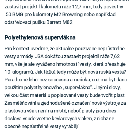
zastavit projektil kulometu ráže 12,7 mm, tedy pověstný
.50 BMG pro kulomety M2 Browning nebo například
odstřelovací pušku Barrett M82.
Polyethylenová supervlákna
Pro kontext uveďme, že aktuálně používané neprůstřelné
vesty armády USA dokážou zastavit projektil ráže 7,62
mm, vše je ale vyváženo hmotností vesty, která přesahuje
10 kilogramů. Jak těžká tedy může být nová ruská vesta?
Paradoxně lehčí než současná americká, což má být dáno
použitím polyethylenového „supervlákna“. Jinými slovy,
velkou část materiálu popisované vesty bude tvořit plast.
Zesměšňování a zjednodušené označení nové výstroje za
plastovou však není na místě, neboť plasty jsou dnes
doslova všude včetně kevlarových vláken, z nichž se
obecně neprůstřelné vesty vyrábějí.