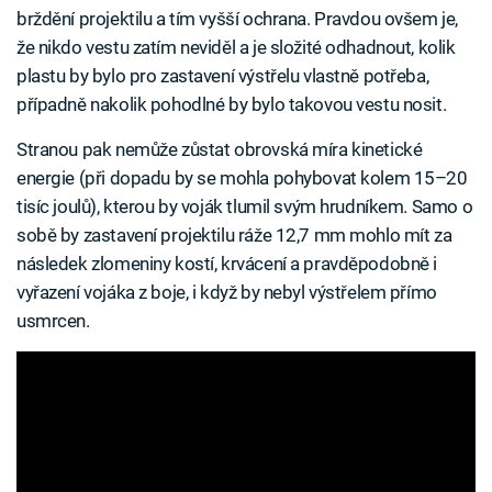
brždění projektilu a tím vyšší ochrana. Pravdou ovšem je,
že nikdo vestu zatím neviděl a je složité odhadnout, kolik
plastu by bylo pro zastavení výstřelu vlastně potřeba,
případně nakolik pohodlné by bylo takovou vestu nosit.
Stranou pak nemůže zůstat obrovská míra kinetické
energie (při dopadu by se mohla pohybovat kolem 15–20
tisíc joulů), kterou by voják tlumil svým hrudníkem. Samo o
sobě by zastavení projektilu ráže 12,7 mm mohlo mít za
následek zlomeniny kostí, krvácení a pravděpodobně i
vyřazení vojáka z boje, i když by nebyl výstřelem přímo
usmrcen.