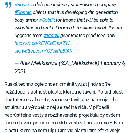
#Russian
defense industry state-owned company
#Rostec
claims that it is developing 4th generation
body armor
#Sotnik
for troops that will be able to
withstand a direct hit from a 0.5 caliber bullet. It is an
upgrade from
#Ratnik
gear Rostec produces now.
https://t.co/kENCqEmAZW
pic.twitter.com/G7skPpBiAK
— Alex Melikishvili (@A_Melikishvili)
February 6,
2021
Ruská technologie chce nicméně využít jindy spíše
nežádoucí vlastnost plastu, kterou je tavení. Pokud plast
dostatečně zahřejete, začne se tavit, což narušuje jeho
strukturu a výrobek z něj se začíná ničit. V případě
neprůstřelné vesty a rozžhaveného projektilu by ovšem
mohlo tavení pomoci projektil zastavit právě množstvím
plastu, které na něm ulpí. Čím víc plastu, tím efektivnější