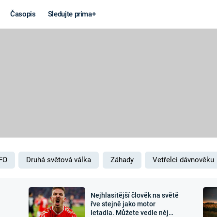
Časopis
Sledujte prima+
Věda a
Války
technika
STUDENÁ V
KORONAVIRUS
VÁLKA VE
VIETNAMU
VESMÍR
VÁLEČNÉ FI
MARS
SERIÁLY
FO
Druhá světová válka
Záhady
Vetřelci dávnověku
Nejhlasitější člověk na světě
Záhady a
Zajímav
řve stejně jako motor
letadla. Můžete vedle něj
konspirace