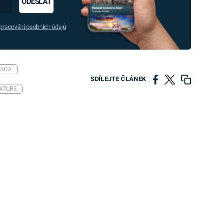
ODESLAT
racování osobních údajů
ADA
SDÍLEJTE ČLÁNEK
ATURE