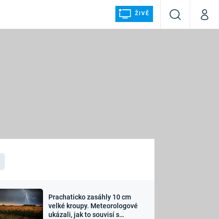
ŽIVĚ
Vyhledávání
Můj p
Prima+
ÁLKA
CNN Prima NEWS
Prima FRESH
Prima LIVING
LMY A
Prima Ženy
Prima LAJK
Prachaticko zasáhly 10 cm
osti
velké kroupy. Meteorologové
Sledujte nás
ukázali, jak to souvisí s