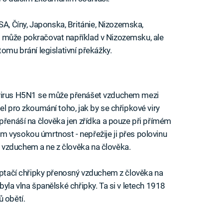
, Číny, Japonska, Británie, Nizozemska,
 může pokračovat například v Nizozemsku, ale
tomu brání legislativní překážky.
 virus H5N1 se může přenášet vzduchem mezi
el pro zkoumání toho, jak by se chřipkové viry
 přenáší na člověka jen zřídka a pouze při přímém
 vysokou úmrtnost - nepřežije ji přes polovinu
vzduchem a ne z člověka na člověka.
s ptačí chřipky přenosný vzduchem z člověka na
byla vlna španělské chřipky. Ta si v letech 1918
ů obětí.