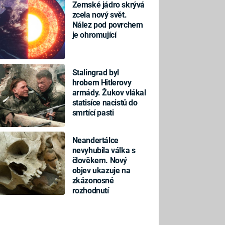
Zemské jádro skrývá
zcela nový svět.
Nález pod povrchem
je ohromující
Stalingrad byl
hrobem Hitlerovy
armády. Žukov vlákal
statisíce nacistů do
smrtící pasti
Neandertálce
nevyhubila válka s
člověkem. Nový
objev ukazuje na
zkázonosné
rozhodnutí