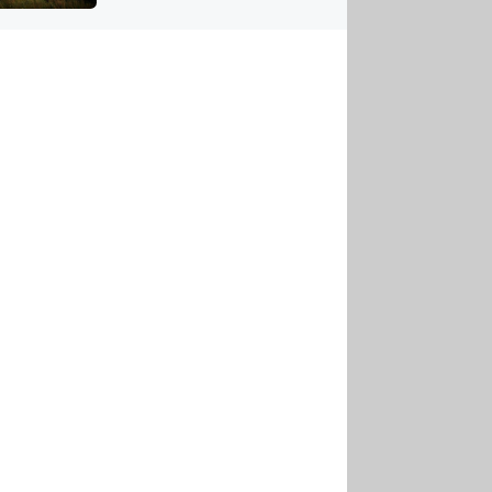
US
tornádem
RSUS
ZE A