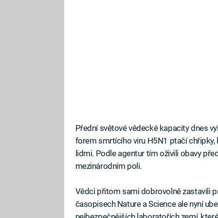
Přední světové vědecké kapacity dnes vy
forem smrtícího viru H5N1 ptačí chřipky, 
lidmi. Podle agentur tím oživili obavy pře
mezinárodním poli.
Vědci přitom sami dobrovolně zastavili p
časopisech Nature a Science ale nyní ube
nejbezpečnějších laboratořích zemí, kter