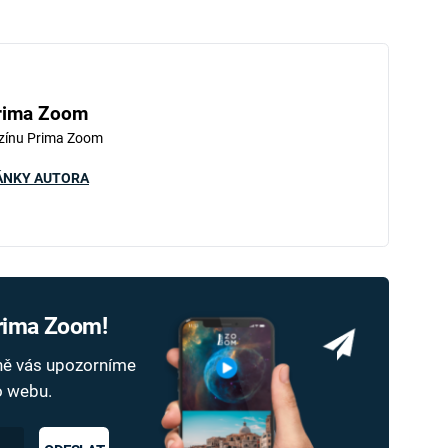
rima Zoom
zínu Prima Zoom
ÁNKY AUTORA
Prima Zoom!
dně vás upozorníme
ho webu.