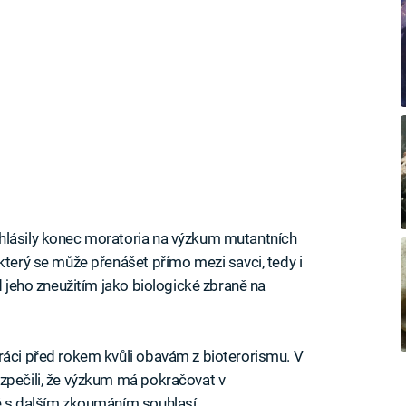
hlásily konec moratoria na výzkum mutantních
který se může přenášet přímo mezi savci, tedy i
d jeho zneužitím jako biologické zbraně na
ráci před rokem kvůli obavám z bioterorismu. V
zpečili, že výzkum má pokračovat v
é s dalším zkoumáním souhlasí.