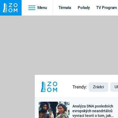
Menu
Témata
Pořady
TV Program
Cestování
Historie
HRADY A ZÁMKY
VIKINGOVÉ
HEDVÁBNÁ STEZKA
EPIDEMIE A
PANDEMIE
PŘÍRODA
STAROVĚKÝ EGYPT
Trendy:
Zrádci
U
Analýza DNA posledních
Druhá
Výročí
evropských neandrtálců
vyvrací teorii o tom, jak
světová válka