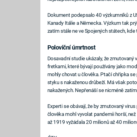
Dokument podepsalo 40 výzkumníků z USA
Kanady Itálie a Německa. Výzkum tak prý
zatím stále ne ve Spojených státech, kde 
Poloviční úmrtnost
Dosavadní studie ukázaly, že zmutovaný
fretkami, které bývají používány jako mod
mohly chovat u člověka. Ptačí chřipka se
styku s nakaženou drůbeží. Má však potom
nakažených. Nepřenáší se nicméně zatím 
Experti se obávají, že by zmutovaný viru
člověka mohl vyvolat pandemii horší, než 
až 1919 vyžádala 20 milionů až 40 milion