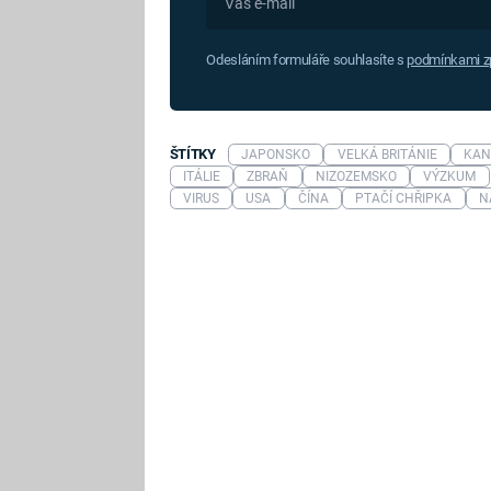
Odesláním formuláře souhlasíte s
podmínkami zp
ŠTÍTKY
JAPONSKO
VELKÁ BRITÁNIE
KAN
ITÁLIE
ZBRAŇ
NIZOZEMSKO
VÝZKUM
VIRUS
USA
ČÍNA
PTAČÍ CHŘIPKA
N