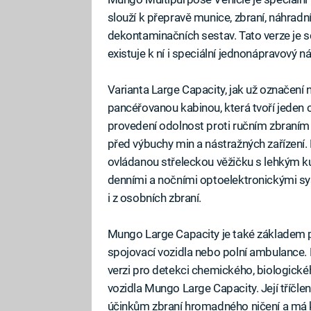
slouží k přepravě munice, zbraní, náhradn
dekontaminačních sestav. Tato verze je s
existuje k ní i speciální jednonápravový ná
Varianta Large Capacity, jak už označení
pancéřovanou kabinou, která tvoří jeden 
provedení odolnost proti ručním zbraním 
před výbuchy min a nástražných zařízení. 
ovládanou střeleckou věžičku s lehkým 
denními a nočními optoelektronickými sy
i z osobních zbraní.
Mungo Large Capacity je také základem pro
spojovací vozidla nebo polní ambulance.
verzi pro detekci chemického, biologické
vozidla Mungo Large Capacity. Její tříčl
účinkům zbraní hromadného ničení a má k