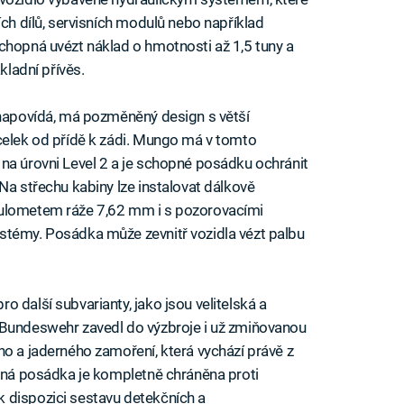
ích dílů, servisních modulů nebo například
chopná uvézt náklad o hmotnosti až 1,5 tuny a
kladní přívěs.
 napovídá, má pozměněný design s větší
celek od přídě k zádi. Mungo má v tomto
na úrovni Level 2 a je schopné posádku ochránit
Na střechu kabiny lze instalovat dálkově
kulometem ráže 7,62 mm i s pozorovacími
stémy. Posádka může zevnitř vozidla vézt palbu
 další subvarianty, jako jsou velitelská a
 Bundeswehr zavedl do výzbroje i už zmiňovanou
ho a jaderného zamoření, která vychází právě z
enná posádka je kompletně chráněna proti
 dispozici sestavu detekčních a