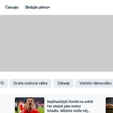
Časopis
Sledujte prima+
Věda a
Války
technika
STUDENÁ V
KORONAVIRUS
VÁLKA VE
VIETNAMU
VESMÍR
VÁLEČNÉ FI
MARS
SERIÁLY
FO
Druhá světová válka
Záhady
Vetřelci dávnověku
Nejhlasitější člověk na světě
Záhady a
Zajímav
řve stejně jako motor
letadla. Můžete vedle něj
konspirace