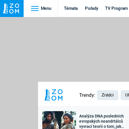
Menu
Témata
Pořady
TV Program
Cestování
Historie
HRADY A ZÁMKY
VIKINGOVÉ
HEDVÁBNÁ STEZKA
EPIDEMIE A
PANDEMIE
PŘÍRODA
STAROVĚKÝ EGYPT
Trendy:
Zrádci
U
Analýza DNA posledních
Druhá
Výročí
evropských neandrtálců
vyvrací teorii o tom, jak
světová válka