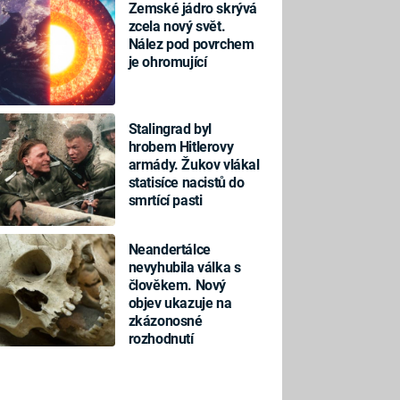
Zemské jádro skrývá
zcela nový svět.
Nález pod povrchem
je ohromující
Stalingrad byl
hrobem Hitlerovy
armády. Žukov vlákal
statisíce nacistů do
smrtící pasti
Neandertálce
nevyhubila válka s
člověkem. Nový
objev ukazuje na
zkázonosné
rozhodnutí