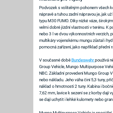
Podvozek s volitelným pohonem všech kol
nápravě a tuhou zadní nápravou je, jak už
typu M30 FUMO. Díky nízké váze, širok
velmi dobré jízdní vlastnosti v terénu. K 
nebo 3 l ve dvou výkonnostních verzích, p
multikáry vojenskému mungu zůstal i hydra
pomocná zařízení, jako například přední r
V současné době
Bundeswehr
používá n
Group Vehicle, Mungo Multipurpose Vehi
NBC. Základní provedení Mungo Group Vehi
nebo nákladu. Jeho váha činí 5,3 tuny, př
náklad o hmotnosti 2 tuny. Kabina i bočni
7,62 mm, lavice k sezení se z korby dají
se dají uchytit i lehké kulomety nebo gra
Mungo Multipurpose Vehicle je speciální