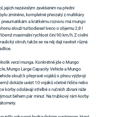
, jejich nezávislým zavěšením na přední
 bylo zmíněno, kompletně převzatý z multikáry
ým pneumatikám a krátkému rozvoru má mungo
pohonu slouží turbodiesel Iveco o objemu 2,8 l
řičemž maximální rychlost činí 90 km/h. Z civilní
ulický okruh, takže se na něj dají navěsit různá
adlice.
ěkolik verzí munga. Konkrétně jde o Mungo
cle, Mungo Large Capacity Vehicle a Mungo
cle slouží k přepravě vojáků s plnou výzbrojí
ičemž dokáže uvézt 10 vojáků včetně řidiče nebo
ce korby odolávají střelbě s ručních zbraní ráže
 vyjmout během pár minut. Na trubkový rám korby
nátomety.
 vozidlo vybavené hydraulickým systémem, které