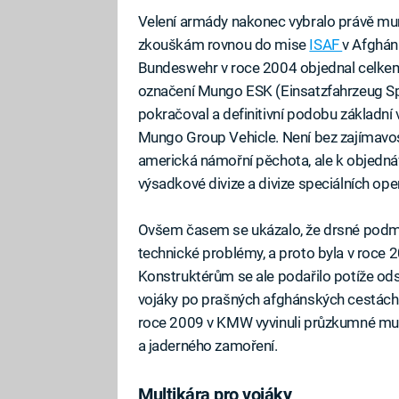
Velení armády nakonec vybralo právě mun
zkouškám rovnou do mise
ISAF
v Afghán
Bundeswehr v roce 2004 objednal celkem
označení Mungo ESK (Einsatzfahrzeug Spe
pokračoval a definitivní podobu základní 
Mungo Group Vehicle. Není bez zajímavosti
americká námořní pěchota, ale k objedná
výsadkové divize a divize speciálních ope
Ovšem časem se ukázalo, že drsné podm
technické problémy, a proto byla v roce
Konstruktérům se ale podařilo potíže ods
vojáky po prašných afghánských cestách. P
roce 2009 v KMW vyvinuli průzkumné mun
a jaderného zamoření.
Multikára pro vojáky