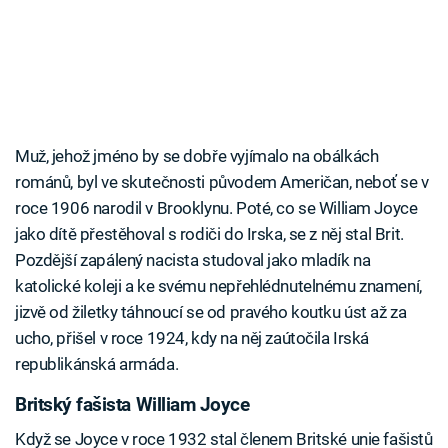
Muž, jehož jméno by se dobře vyjímalo na obálkách
románů, byl ve skutečnosti původem Američan, neboť se v
roce 1906 narodil v Brooklynu. Poté, co se William Joyce
jako dítě přestěhoval s rodiči do Irska, se z něj stal Brit.
Pozdější zapálený nacista studoval jako mladík na
katolické koleji a ke svému nepřehlédnutelnému znamení,
jizvě od žiletky táhnoucí se od pravého koutku úst až za
ucho, přišel v roce 1924, kdy na něj zaútočila Irská
republikánská armáda.
Britský fašista William Joyce
Když se Joyce v roce 1932 stal členem Britské unie fašistů