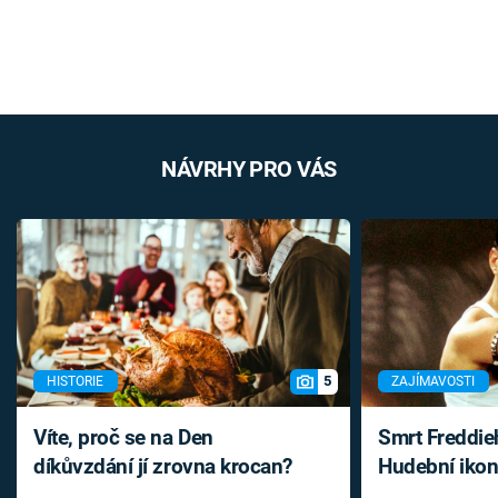
NÁVRHY PRO VÁS
5
HISTORIE
ZAJÍMAVOSTI
Víte, proč se na Den
Smrt Freddie
díkůvzdání jí zrovna krocan?
Hudební ikon
až do konce 