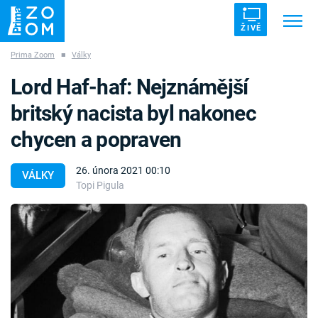
ŽIVĚ
Prima Zoom
■
Války
Trendy:
ZRÁDCI
UFO
DRUHÁ SVĚTOVÁ VÁLKA
Lord Haf-haf: Nejznámější
ZÁHADY
VETŘELCI DÁVNOVĚKU
britský nacista byl nakonec
chycen a popraven
26. února 2021 00:10
VÁLKY
Topi Pigula
Témata
Témata
Pořady
TV Program