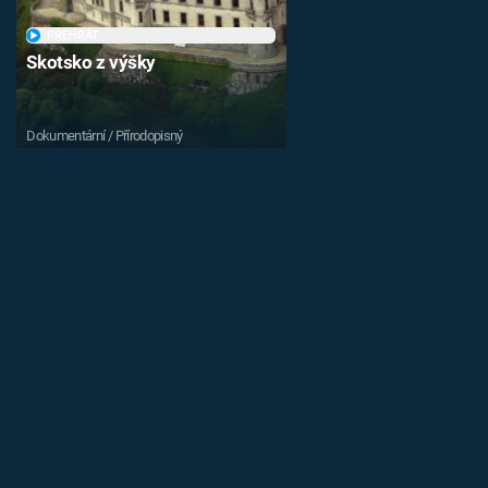
PŘEHRÁT
Skotsko z výšky
Dokumentární / Přírodopisný