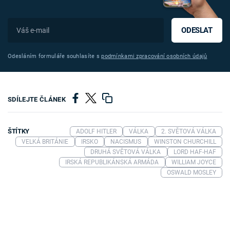
ODESLAT
Odesláním formuláře souhlasíte s
podmínkami zpracování osobních údajů
SDÍLEJTE ČLÁNEK
ŠTÍTKY
ADOLF HITLER
VÁLKA
2. SVĚTOVÁ VÁLKA
VELKÁ BRITÁNIE
IRSKO
NACISMUS
WINSTON CHURCHILL
DRUHÁ SVĚTOVÁ VÁLKA
LORD HAF-HAF
IRSKÁ REPUBLIKÁNSKÁ ARMÁDA
WILLIAM JOYCE
OSWALD MOSLEY