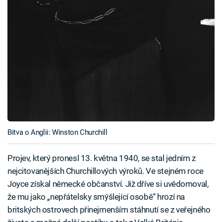
Bitva o Anglii: Winston Churchill
Projev, který pronesl 13. května 1940, se stal jedním z
nejcitovanějších Churchillových výroků. Ve stejném roce
Joyce získal německé občanství. Již dříve si uvědomoval,
že mu jako „nepřátelsky smýšlející osobě“ hrozí na
britských ostrovech přinejmenším stáhnutí se z veřejného