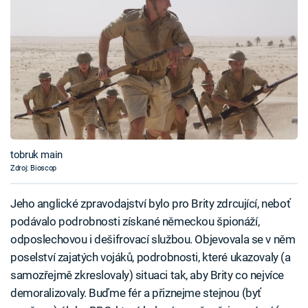
tobruk main
Zdroj: Bioscop
Jeho anglické zpravodajství bylo pro Brity zdrcující, neboť
podávalo podrobnosti získané německou špionáží,
odposlechovou i dešifrovací službou. Objevovala se v něm
poselství zajatých vojáků, podrobnosti, které ukazovaly (a
samozřejmě zkreslovaly) situaci tak, aby Brity co nejvíce
demoralizovaly. Buďme fér a přiznejme stejnou (byť