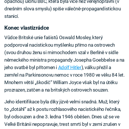
opačnou) úlohu BBC, která byla více než veřejnoprávní (v
dnešním slova smyslu) spíše válečně-propagandistickou
stanicí.
Konec vlastizrádce
Vůdce Britské unie fašistů Oswald Mosley, který
podporoval nacistickou myšlenku přímo na ostrovech
(svou druhou ženu si mimochodem vzal v Berlíně v sídle
německého ministra propagandy Josepha Goebbelse a na
jeho svatbě byl přítomen i
Adolf Hitler
), válku přežil a
zemřel na Parkinsonovu nemoc v roce 1980 ve věku 84 let.
Mnohem větší „škodič“ William Joyce však byl na útěku
prozrazen, zatčen a na britských ostrovech souzen.
Jeho identifikace byla díky jizvě velmi snadná. Muž, který
to „dotáhl“ až k postu rozhlasového nacistického řečníka,
byl odsouzen a dne 3. ledna 1946 oběšen. Dnes už se ve
Velké Británii nepopravuje, trest smrti byl v zemi zrušen v