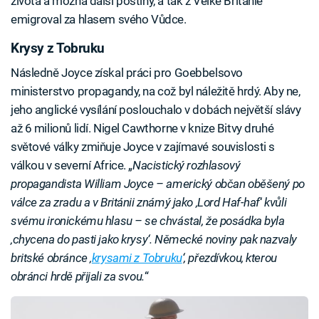
života a možná další postihy, a tak z Velké Británie
emigroval za hlasem svého Vůdce.
Krysy z Tobruku
Následně Joyce získal práci pro Goebbelsovo
ministerstvo propagandy, na což byl náležitě hrdý. Aby ne,
jeho anglické vysílání poslouchalo v dobách největší slávy
až 6 milionů lidí. Nigel Cawthorne v knize Bitvy druhé
světové války zmiňuje Joyce v zajímavé souvislosti s
válkou v severní Africe. „
Nacistický rozhlasový
propagandista William Joyce – americký občan oběšený po
válce za zradu a v Británii známý jako ‚Lord Haf-haf
‘
kvůli
svému ironickému hlasu – se chvástal, že posádka byla
‚chycena do pasti jako krysy‘. Německé noviny pak nazvaly
britské obránce ‚
krysami z Tobruku
‘, přezdívkou, kterou
obránci hrdě přijali za svou.
“