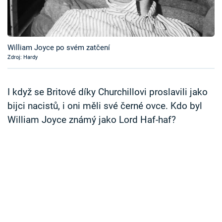
Časopis
Sledujte prima+
William Joyce po svém zatčení
Zdroj: Hardy
Přihlášení
I když se Britové díky Churchillovi proslavili jako
Sledujte nás
bijci nacistů, i oni měli své černé ovce. Kdo byl
William Joyce známý jako Lord Haf-haf?