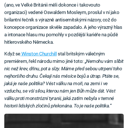
(ano, ve Velké Británii měli dokonce i takovouto
organizaci) vedené Oswaldem Mosleym, proslul v ní jako
brilantní řečník s výrazně antisemitskými názory, což do
koncepce organizace skvěle zapadalo. A jeho výrazný hlas
a intonace hlasu mu pomohly v pozdější kariéře na půdě
hitlerovského Německa.
Když se
Winston Churchill
stal britským válečným
premiérem, řekl národu mimo jiné toto: „
Nemohu vám slíbit
nic než krev, dřinu, pot a slzy. Máme před sebou utrpení toho
nejhoršího druhu. Čekají nás měsíce bojů a útrap. Ptáte se,
jaká je naše politika? Vést válku na moři, na zemi i ve
vzduchu, se vší silou, kterou nám jen Bůh může dát. Vést
válku proti monstrózní tyranii, jaká zatím nebyla v temné
historii lidských zločinů překonána. To je naše politika.
“