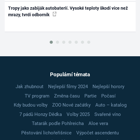
Tropy jako zabiják autobaterií. Vysoké teploty škodí více než
mrazy, tvrdí odborník
Populární témata
Jak zhubnout
Nejlepší filmy 2024
Nejlepší horory
TV program
Změna času
Partie
Počasí
Kdy budou volby
ZOO Nové začátky
Auto – katalog
7 pádů Honzy Dědka
Volby 2025
Svařené víno
Tatarák podle Pohlreicha
Aloe vera
Pěstování lichořeřišnice
Výpočet ascendentu