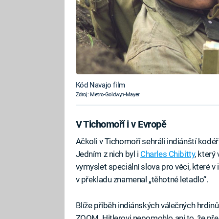
Kód Navajo film
Zdroj: Metro-Goldwyn-Mayer
V Tichomoří i v Evropě
Ačkoli v Tichomoří sehráli indiánští kodéři
Jedním z nich byl i
Charles Chibitty
, který
vymyslet speciální slova pro věci, které 
v překladu znamenal „těhotné letadlo“.
Blíže příběh indiánských válečných hrdin
ZOOM. Hitlerovi nepomohlo ani to, že př