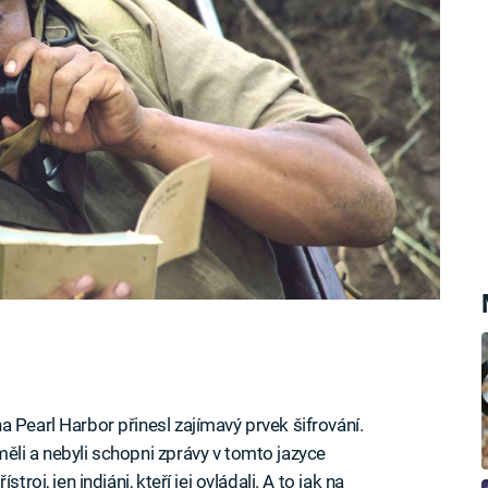
 Pearl Harbor přinesl zajímavý prvek šifrování.
ěli a nebyli schopni zprávy v tomto jazyce
roj, jen indiáni, kteří jej ovládali. A to jak na