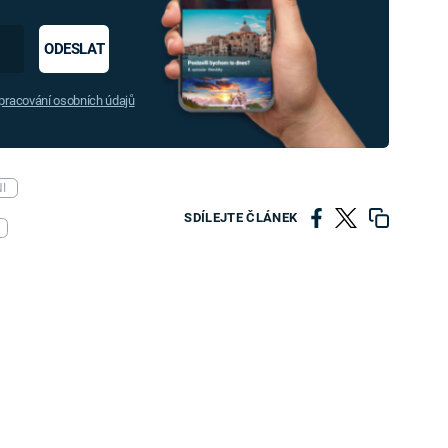
ODESLAT
racování osobních údajů
I
SDÍLEJTE ČLÁNEK