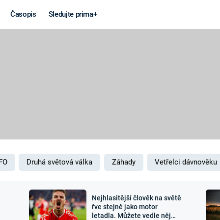
Časopis
Sledujte prima+
Věda a
Války
technika
STUDENÁ V
KORONAVIRUS
VÁLKA VE
VIETNAMU
VESMÍR
VÁLEČNÉ FI
MARS
SERIÁLY
FO
Druhá světová válka
Záhady
Vetřelci dávnověku
Nejhlasitější člověk na světě
Záhady a
Zajímav
řve stejně jako motor
letadla. Můžete vedle něj
konspirace