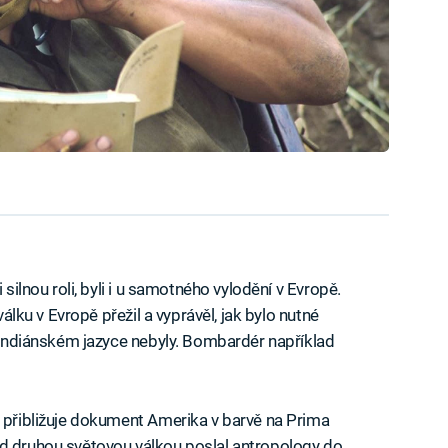
 silnou roli, byli i u samotného vylodění v Evropě.
 válku v Evropě přežil a vyprávěl, jak bylo nutné
v indiánském jazyce nebyly. Bombardér například
ů přibližuje dokument Amerika v barvě na Prima
ed druhou světovou válkou poslal antropology do