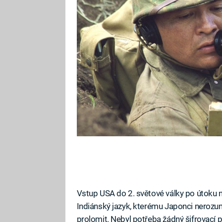
kamarádů.
Vstup USA do 2. světové války po útoku na
Indiánský jazyk, kterému Japonci nerozum
prolomit. Nebyl potřeba žádný šifrovací příst