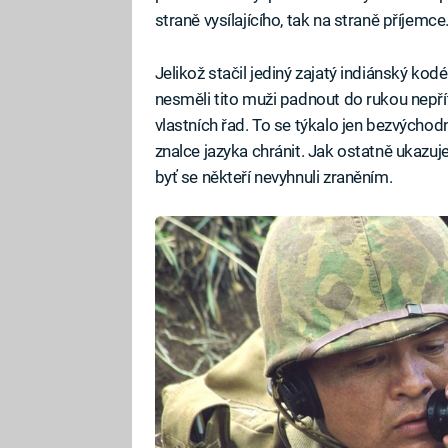
straně vysílajícího, tak na straně příjemce
Jelikož stačil jediný zajatý indiánský kod
nesměli tito muži padnout do rukou nepříte
vlastních řad. To se týkalo jen bezvýcho
znalce jazyka chránit. Jak ostatně ukazuje f
byť se někteří nevyhnuli zraněním.