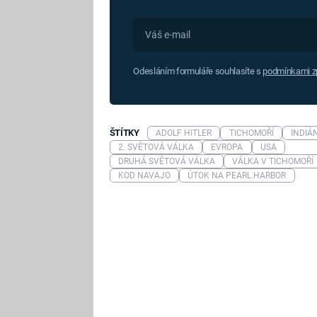
Odesláním formuláře souhlasíte s
podmínkami zp
ŠTÍTKY
ADOLF HITLER
TICHOMOŘÍ
INDIÁN
2. SVĚTOVÁ VÁLKA
EVROPA
USA
DRUHÁ SVĚTOVÁ VÁLKA
VÁLKA V TICHOMOŘÍ
KOD NAVAJO
ÚTOK NA PEARL HARBOR