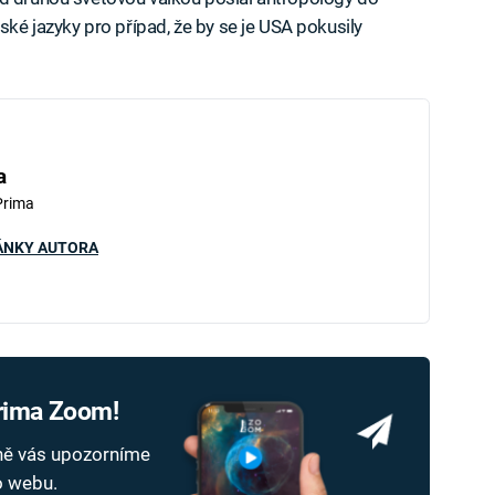
ské jazyky pro případ, že by se je USA pokusily
a
Prima
ÁNKY AUTORA
Prima Zoom!
dně vás upozorníme
ho webu.