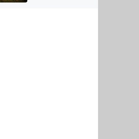
US
tornádem
RSUS
ZE A