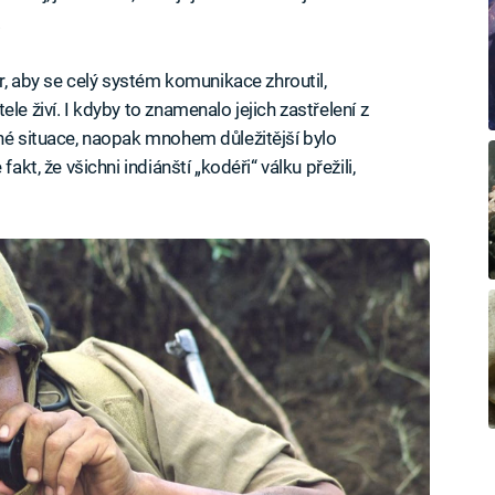
.
ér, aby se celý systém komunikace zhroutil,
le živí. I kdyby to znamenalo jejich zastřelení z
dné situace, naopak mnohem důležitější bylo
akt, že všichni indiánští „kodéři“ válku přežili,