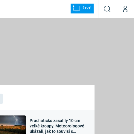
ŽIVĚ
Vyhledávání
Můj p
Prima+
ÁLKA
CNN Prima NEWS
Prima FRESH
Prima LIVING
LMY A
Prima Ženy
Prima LAJK
Prachaticko zasáhly 10 cm
osti
velké kroupy. Meteorologové
Sledujte nás
ukázali, jak to souvisí s