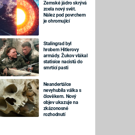
Zemské jádro skrývá
zcela nový svět.
Nález pod povrchem
je ohromující
Stalingrad byl
hrobem Hitlerovy
armády. Žukov vlákal
statisíce nacistů do
smrtící pasti
Neandertálce
nevyhubila válka s
člověkem. Nový
objev ukazuje na
zkázonosné
rozhodnutí