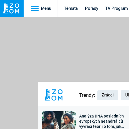
Menu
Témata
Pořady
TV Program
Cestování
Historie
HRADY A ZÁMKY
VIKINGOVÉ
HEDVÁBNÁ STEZKA
EPIDEMIE A
PANDEMIE
PŘÍRODA
STAROVĚKÝ EGYPT
Trendy:
Zrádci
U
Analýza DNA posledních
Druhá
Výročí
evropských neandrtálců
vyvrací teorii o tom, jak
světová válka