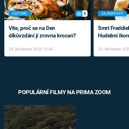
5
HISTORIE
ZAJÍMAVOSTI
Víte, proč se na Den
Smrt Freddie
díkůvzdání jí zrovna krocan?
Hudební ikon
až do konce 
24. listopadu 2022 13:40
24. listopadu 20
léky
POPULÁRNÍ FILMY NA PRIMA ZOOM