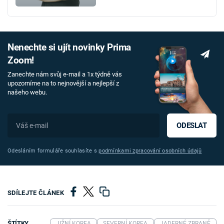
Nenechte si ujít novinky Prima
Zoom!
Zanechte nám svůj e-mail a 1x týdně vás
upozorníme na to nejnovější a nejlepší z
našeho webu.
ODESLAT
Odesláním formuláře souhlasíte s
podmínkami zpracování osobních údajů
SDÍLEJTE ČLÁNEK
ŠTÍTKY
JIŽNÍ KOREA
SEVERNÍ KOREA
JADERNÉ ZBRANĚ