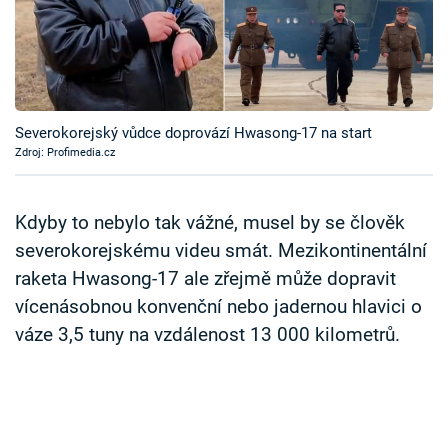
Časopis
Sledujte prima+
Přihlášení
Severokorejský vůdce doprovází Hwasong-17 na start
Zdroj: Profimedia.cz
Sledujte nás
Kdyby to nebylo tak vážné, musel by se člověk
severokorejskému videu smát. Mezikontinentální
raketa Hwasong-17 ale zřejmě může dopravit
vícenásobnou konvenční nebo jadernou hlavici o
váze 3,5 tuny na vzdálenost 13 000 kilometrů.