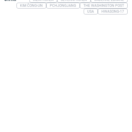
KIM ČONG-UN
PCHJONGJANG
THE WASHINGTON POST
USA
HWASONG-17