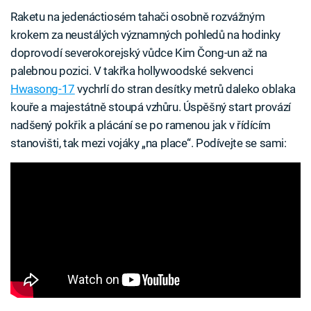
Raketu na jedenáctiosém tahači osobně rozvážným
krokem za neustálých významných pohledů na hodinky
doprovodí severokorejský vůdce Kim Čong-un až na
palebnou pozici. V takřka hollywoodské sekvenci
Hwasong-17
vychrlí do stran desítky metrů daleko oblaka
kouře a majestátně stoupá vzhůru. Úspěšný start provází
nadšený pokřik a plácání se po ramenou jak v řídícím
stanovišti, tak mezi vojáky „na place“. Podívejte se sami: