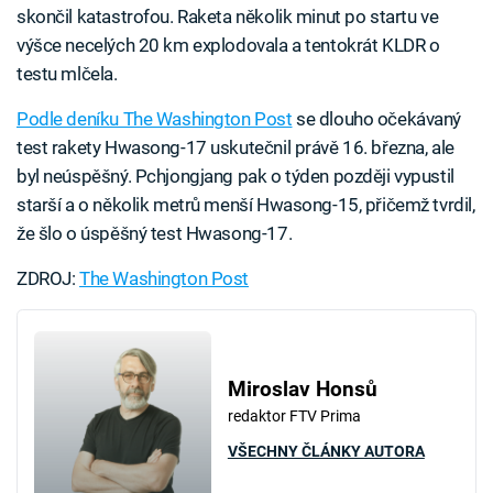
skončil katastrofou. Raketa několik minut po startu ve
výšce necelých 20 km explodovala a tentokrát KLDR o
testu mlčela.
Podle deníku The Washington Post
se dlouho očekávaný
test rakety Hwasong-17 uskutečnil právě 16. března, ale
byl neúspěšný. Pchjongjang pak o týden později vypustil
starší a o několik metrů menší Hwasong-15, přičemž tvrdil,
že šlo o úspěšný test Hwasong-17.
ZDROJ:
The Washington Post
Miroslav Honsů
redaktor FTV Prima
VŠECHNY ČLÁNKY AUTORA