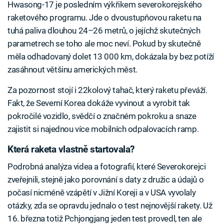
Hwasong-17 je posledním výkřikem severokorejského
raketového programu. Jde o dvoustupňovou raketu na
tuhá paliva dlouhou 24–26 metrů, o jejíchž skutečných
parametrech se toho ale moc neví. Pokud by skutečně
měla odhadovaný dolet 13 000 km, dokázala by bez potíží
zasáhnout většinu amerických měst.
Za pozornost stojí i 22kolový tahač, který raketu převáží.
Fakt, že Severní Korea dokáže vyvinout a vyrobit tak
pokročilé vozidlo, svědčí o značném pokroku a snaze
zajistit si najednou více mobilních odpalovacích ramp.
Která raketa vlastně startovala?
Podrobná analýza videa a fotografií, které Severokorejci
zveřejnili, stejně jako porovnání s daty z družic a údajů o
počasí nicméně vzápětí v Jižní Koreji a v USA vyvolaly
otázky, zda se opravdu jednalo o test nejnovější rakety. Už
16. března totiž Pchjongjang jeden test provedl, ten ale