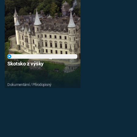
PŘEHRÁT
Skotsko z výšky
Dokumentární / Přírodopisný