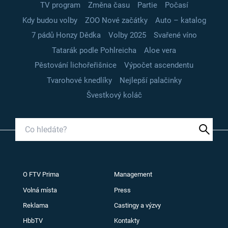
TV program
Změna času
Partie
Počasí
Kdy budou volby
ZOO Nové začátky
Auto – katalog
7 pádů Honzy Dědka
Volby 2025
Svařené víno
Tatarák podle Pohlreicha
Aloe vera
Pěstování lichořeřišnice
Výpočet ascendentu
Tvarohové knedlíky
Nejlepší palačinky
Švestkový koláč
O FTV Prima
Management
Volná místa
Press
Reklama
Castingy a výzvy
HbbTV
Kontakty