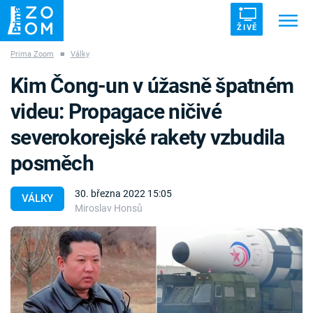
ŽIVĚ
Prima Zoom
■
Války
Trendy:
ZRÁDCI
UFO
DRUHÁ SVĚTOVÁ VÁLKA
Kim Čong-un v úžasně špatném
ZÁHADY
VETŘELCI DÁVNOVĚKU
videu: Propagace ničivé
severokorejské rakety vzbudila
posměch
Témata
30. března 2022 15:05
VÁLKY
Miroslav Honsů
Témata
Pořady
TV Program