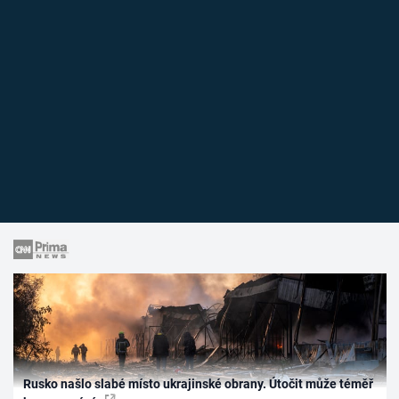
Rusko našlo slabé místo ukrajinské obrany. Útočit může téměř